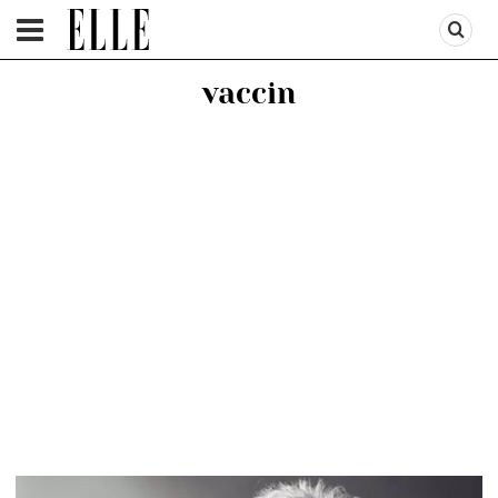
HOMEPAGE
/
PEOPLE
/
STIRI VEDETE
vaccin