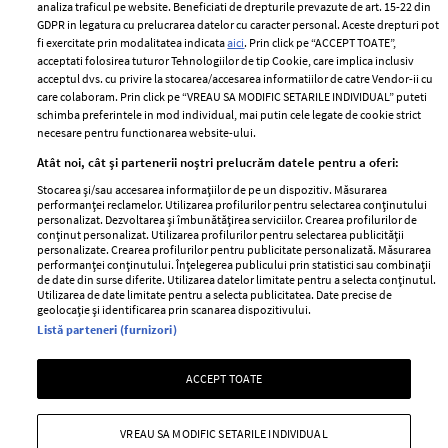
Despre ELLE
confidențialitate
analiza traficul pe website. Beneficiati de drepturile prevazute de art. 15-22 din
Romania
GDPR in legatura cu prelucrarea datelor cu caracter personal. Aceste drepturi pot
Politica de cookies
fi exercitate prin modalitatea indicata
aici
. Prin click pe “ACCEPT TOATE”,
Contact
Publicitate
acceptati folosirea tuturor Tehnologiilor de tip Cookie, care implica inclusiv
acceptul dvs. cu privire la stocarea/accesarea informatiilor de catre Vendor-ii cu
Abonamente
care colaboram. Prin click pe “VREAU SA MODIFIC SETARILE INDIVIDUAL” puteti
schimba preferintele in mod individual, mai putin cele legate de cookie strict
necesare pentru functionarea website-ului.
Stiri
Libertatea pentru
Atât noi, cât și partenerii noștri prelucrăm datele pentru a oferi:
femei
GSP
Stocarea și/sau accesarea informațiilor de pe un dispozitiv. Măsurarea
Viva
performanței reclamelor. Utilizarea profilurilor pentru selectarea conținutului
Unica
personalizat. Dezvoltarea și îmbunătățirea serviciilor. Crearea profilurilor de
Avantaje
conținut personalizat. Utilizarea profilurilor pentru selectarea publicității
Baby
personalizate. Crearea profilurilor pentru publicitate personalizată. Măsurarea
Retete practice
performanței conținutului. Înțelegerea publicului prin statistici sau combinații
Retete
de date din surse diferite. Utilizarea datelor limitate pentru a selecta conținutul.
Utilizarea de date limitate pentru a selecta publicitatea. Date precise de
geolocație și identificarea prin scanarea dispozitivului.
Pariază responsabil! Decizia ONJN nr. 821/25.09.2025.
Listă parteneri (furnizori)
Jocurile de noroc sunt interzise minorilor.
ACCEPT TOATE
Copyright © 2026 Ringier Romania SRL
VREAU SA MODIFIC SETARILE INDIVIDUAL