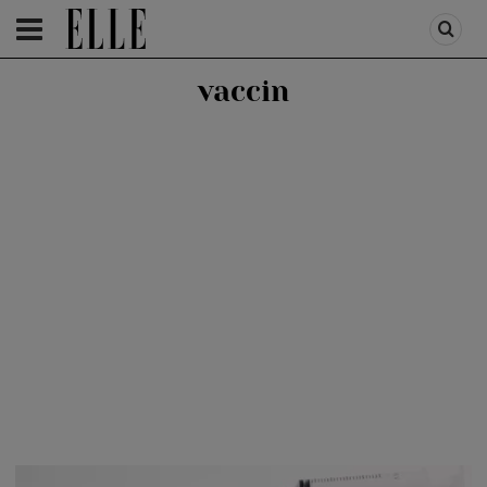
HOMEPAGE
/
HEALTH & DIET
/
CORONAVIRUS UPDATE
vaccin