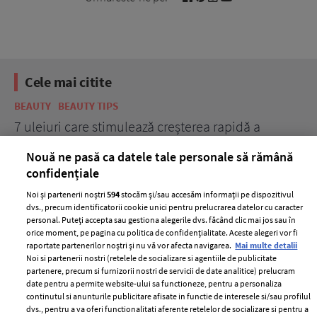
Cele mai citite
BEAUTY
BEAUTY TIPS
BE
țe
7 uleiuri care stimulează creșterea rapidă a
Ce
părului
de
Nouă ne pasă ca datele tale personale să rămână
confidențiale
Noi și partenerii noștri
594
stocăm și/sau accesăm informații pe dispozitivul
dvs., precum identificatorii cookie unici pentru prelucrarea datelor cu caracter
personal. Puteți accepta sau gestiona alegerile dvs. făcând clic mai jos sau în
orice moment, pe pagina cu politica de confidențialitate. Aceste alegeri vor fi
raportate partenerilor noștri și nu vă vor afecta navigarea.
Mai multe detalii
Noi si partenerii nostri (retelele de socializare si agentiile de publicitate
partenere, precum si furnizorii nostri de servicii de date analitice) prelucram
ELLE Style Awards
Termeni si conditii
date pentru a permite website-ului sa functioneze, pentru a personaliza
2024
continutul si anunturile publicitare afisate in functie de interesele si/sau profilul
Politica de
dvs., pentru a va oferi functionalitati aferente retelelor de socializare si pentru a