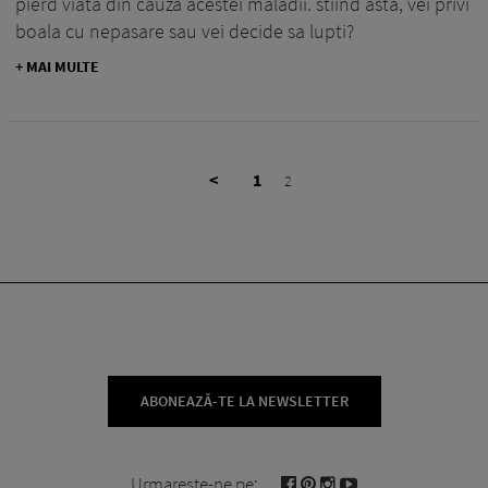
pierd viata din cauza acestei maladii. stiind asta, vei privi
boala cu nepasare sau vei decide sa lupti?
+ MAI MULTE
<
1
2
ABONEAZĂ-TE LA NEWSLETTER
Urmareste-ne pe: