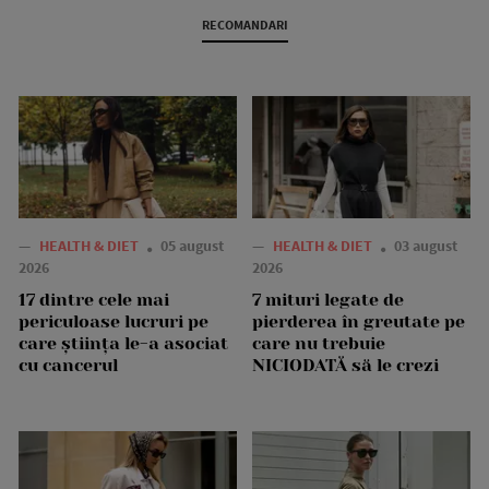
RECOMANDARI
—
HEALTH & DIET
05 august
—
HEALTH & DIET
03 august
2026
2026
17 dintre cele mai
7 mituri legate de
periculoase lucruri pe
pierderea în greutate pe
care știința le-a asociat
care nu trebuie
cu cancerul
NICIODATĂ să le crezi