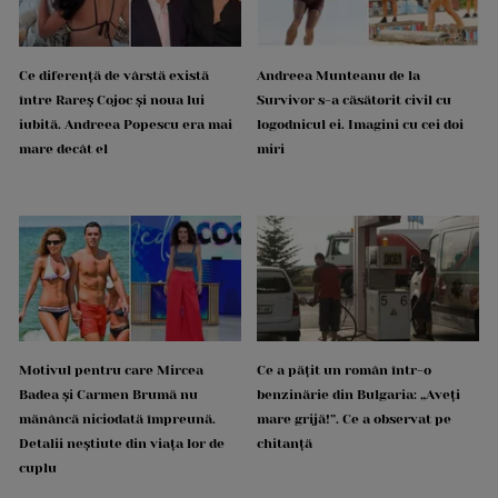
Ce diferență de vârstă există
Andreea Munteanu de la
între Rareș Cojoc și noua lui
Survivor s-a căsătorit civil cu
iubită. Andreea Popescu era mai
logodnicul ei. Imagini cu cei doi
mare decât el
miri
Motivul pentru care Mircea
Ce a pățit un român într-o
Badea și Carmen Brumă nu
benzinărie din Bulgaria: „Aveți
mănâncă niciodată împreună.
mare grijă!”. Ce a observat pe
Detalii neștiute din viața lor de
chitanță
cuplu