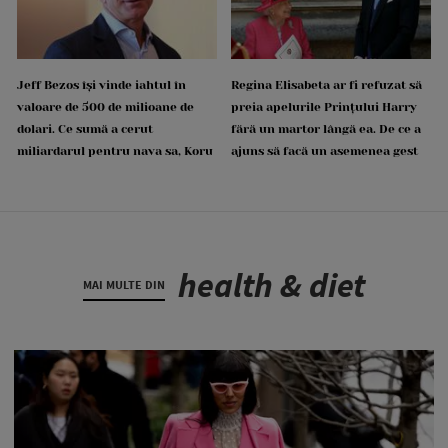
Jeff Bezos își vinde iahtul în
Regina Elisabeta ar fi refuzat să
valoare de 500 de milioane de
preia apelurile Prințului Harry
dolari. Ce sumă a cerut
fără un martor lângă ea. De ce a
miliardarul pentru nava sa, Koru
ajuns să facă un asemenea gest
health & diet
MAI MULTE DIN