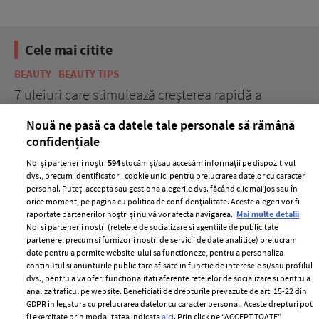
Cele mai citite
BEAUTY
BEAUTY TIPS
BE
țe
7 uleiuri care stimulează creșterea rapidă a
Ce
părului
de
Nouă ne pasă ca datele tale personale să rămână
confidențiale
Noi și partenerii noștri
594
stocăm și/sau accesăm informații pe dispozitivul
dvs., precum identificatorii cookie unici pentru prelucrarea datelor cu caracter
personal. Puteți accepta sau gestiona alegerile dvs. făcând clic mai jos sau în
orice moment, pe pagina cu politica de confidențialitate. Aceste alegeri vor fi
raportate partenerilor noștri și nu vă vor afecta navigarea.
Mai multe detalii
Noi si partenerii nostri (retelele de socializare si agentiile de publicitate
partenere, precum si furnizorii nostri de servicii de date analitice) prelucram
ELLE Style Awards
Termeni si conditii
date pentru a permite website-ului sa functioneze, pentru a personaliza
2024
continutul si anunturile publicitare afisate in functie de interesele si/sau profilul
Politica de
dvs., pentru a va oferi functionalitati aferente retelelor de socializare si pentru a
Despre ELLE
confidențialitate
analiza traficul pe website. Beneficiati de drepturile prevazute de art. 15-22 din
Romania
GDPR in legatura cu prelucrarea datelor cu caracter personal. Aceste drepturi pot
Politica de cookies
fi exercitate prin modalitatea indicata
aici
. Prin click pe “ACCEPT TOATE”,