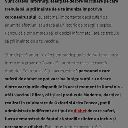
Sunt câteva informații esențiale despre vaccinare pe care
trebuie să le știi înainte de a te imuniza împotriva
coronavirusului
, cu atât mai importante dacă suferi de
anumite afecțiuni sau dacă ai un istoric de reacții alergice.
Pentru că e bine mereu să iei decizii informate, iată ce trebuie
să știi înainte de a te vaccina.
Știm deja că anumite afecțiuni predispun la dezvoltarea unor
forme mai grave de Covid-19, iar printre ele se remarcă
diabetul. Ce trebuie să știi acum este că
persoanele care
suferă de diabet se pot vaccina în siguranță cu oricare
dintre vaccinurile disponibile în acest moment în România –
atât vaccinul Pfizer, cât și cel produs de Moderna, dar și cel
realizat în colaborare de Oxford și AstraZeneca, pot fi
administrate indiferent de tipul de
diabet
de care suferi,
lucru demonstrat de faptul că studiile clinice au inclus și
persoane cu diabet.
Este important ca acestea să își