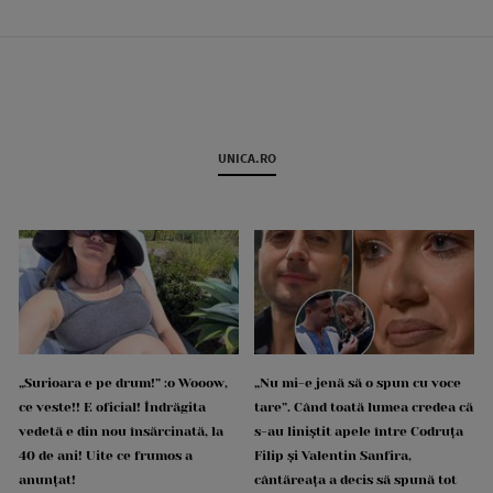
UNICA.RO
„Surioara e pe drum!” :o Wooow,
„Nu mi-e jenă să o spun cu voce
ce veste!! E oficial! Îndrăgita
tare”. Când toată lumea credea că
vedetă e din nou însărcinată, la
s-au liniștit apele între Codruța
40 de ani! Uite ce frumos a
Filip și Valentin Sanfira,
anunțat!
cântăreața a decis să spună tot