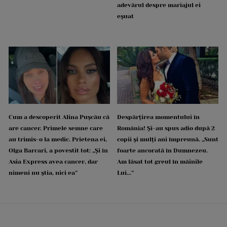
adevărul despre mariajul ei
eșuat
Cum a descoperit Alina Pușcău că
Despărțirea momentului în
are cancer. Primele semne care
România! Și-au spus adio după 2
au trimis-o la medic. Prietena ei,
copii și mulți ani împreună. „Sunt
Olga Barcari, a povestit tot: „Și în
foarte ancorată în Dumnezeu.
Asia Express avea cancer, dar
Am lăsat tot greul în mâinile
nimeni nu știa, nici ea”
Lui...”