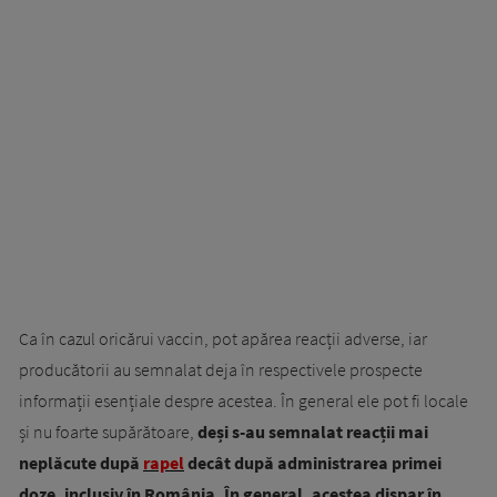
Ca în cazul oricărui vaccin, pot apărea reacții adverse, iar
producătorii au semnalat deja în respectivele prospecte
informații esențiale despre acestea. În general ele pot fi locale
și nu foarte supărătoare,
deși s-au semnalat reacții mai
neplăcute după
rapel
decât după administrarea primei
doze, inclusiv în România. În general, acestea dispar în