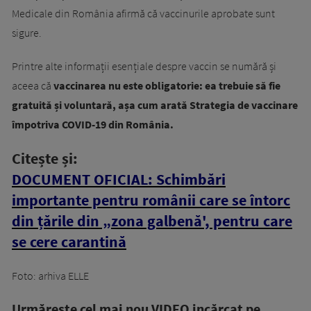
Medicale din România afirmă că vaccinurile aprobate sunt
sigure.
Printre alte informații esențiale despre vaccin se numără și
aceea că
vaccinarea nu este obligatorie: ea trebuie să fie
gratuită și voluntară, așa cum arată Strategia de vaccinare
împotriva COVID-19 din România.
Citește și:
DOCUMENT OFICIAL: Schimbări
importante pentru românii care se întorc
din țările din „zona galbenă', pentru care
se cere carantină
Foto: arhiva ELLE
Urmăreşte cel mai nou VIDEO incărcat pe