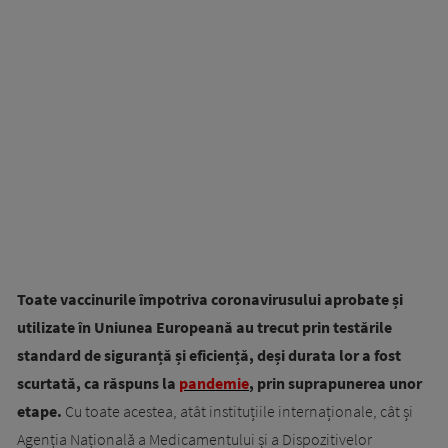
Toate vaccinurile împotriva coronavirusului aprobate și
utilizate în Uniunea Europeană au trecut prin testările
standard de siguranță și eficiență, deși durata lor a fost
scurtată, ca răspuns la
pandemie
, prin suprapunerea unor
etape.
Cu toate acestea, atât instituțiile internaționale, cât și
Agenția Națională a Medicamentului și a Dispozitivelor