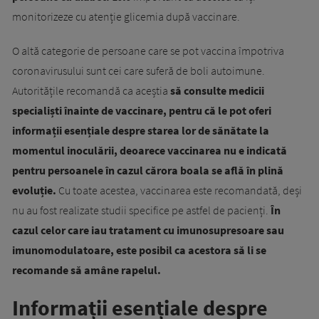
monitorizeze cu atenție glicemia după vaccinare.
O altă categorie de persoane care se pot vaccina împotriva
coronavirusului sunt cei care suferă de boli autoimune.
Autoritățile recomandă ca aceștia
să consulte medicii
specialiști înainte de vaccinare, pentru că le pot oferi
informații esențiale despre starea lor de sănătate la
momentul inoculării, deoarece vaccinarea nu e indicată
pentru persoanele în cazul cărora boala se află în plină
evoluție.
Cu toate acestea, vaccinarea este recomandată, deși
nu au fost realizate studii specifice pe astfel de pacienți.
În
cazul celor care iau tratament cu imunosupresoare sau
imunomodulatoare, este posibil ca acestora să li se
recomande să amâne rapelul.
Informații esențiale despre