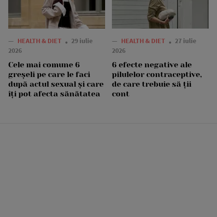
—
HEALTH & DIET
29 iulie
—
HEALTH & DIET
27 iulie
2026
2026
Cele mai comune 6
6 efecte negative ale
greșeli pe care le faci
pilulelor contraceptive,
după actul sexual și care
de care trebuie să ții
îți pot afecta sănătatea
cont