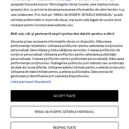
Contact
Publicitate
acceptati folosirea tuturor Tehnologiilor de tip Cookie, care implica inclusiv
acceptul dvs. cu privire la stocarea/accesarea informatiilor de catre Vendor-ii cu
Abonamente
care colaboram. Prin click pe “VREAU SA MODIFIC SETARILE INDIVIDUAL” puteti
schimba preferintele in mod individual, mai putin cele legate de cookie strict
necesare pentru functionarea website-ului.
Stiri
Libertatea pentru
Atât noi, cât și partenerii noștri prelucrăm datele pentru a oferi:
femei
GSP
Stocarea și/sau accesarea informațiilor de pe un dispozitiv. Măsurarea
Viva
performanței reclamelor. Utilizarea profilurilor pentru selectarea conținutului
Unica
personalizat. Dezvoltarea și îmbunătățirea serviciilor. Crearea profilurilor de
Avantaje
conținut personalizat. Utilizarea profilurilor pentru selectarea publicității
Baby
personalizate. Crearea profilurilor pentru publicitate personalizată. Măsurarea
Retete practice
performanței conținutului. Înțelegerea publicului prin statistici sau combinații
Retete
de date din surse diferite. Utilizarea datelor limitate pentru a selecta conținutul.
Utilizarea de date limitate pentru a selecta publicitatea. Date precise de
geolocație și identificarea prin scanarea dispozitivului.
Pariază responsabil! Decizia ONJN nr. 821/25.09.2025.
Listă parteneri (furnizori)
Jocurile de noroc sunt interzise minorilor.
ACCEPT TOATE
Copyright © 2026 Ringier Romania SRL
VREAU SA MODIFIC SETARILE INDIVIDUAL
RESPING TOATE