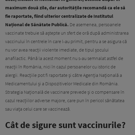
maximum două zile, dar autoritățile recomandă ca ele să
fie raportate, fiind ulterior centralizate de Institutul
Național de Sănătate Publică.
De asemenea, persoanele
vaccinate trebuie să aștepte un sfert de oră după administrarea
vaccinului în centrele în care l-au primit, pentru a se asigura că
nu vor avea reacții violente imediate, de tipul șocului
anafilactic. Până la acest moment nu s-au semnalat astfel de
reacții în România, nici în cazul persoanelor cu istoric de
alergii. Reacțiile pot fi raportate și către Agenția Națională a
Medicamentului și a Dispozitivelor Medicale din România.
Strategia Națională de vaccinare prevede și o compensare în
cazul reacțiilor adverse majore, care pun în pericol sănătatea
sau viața celui care se vaccinează.
Cât de sigure sunt vaccinurile?