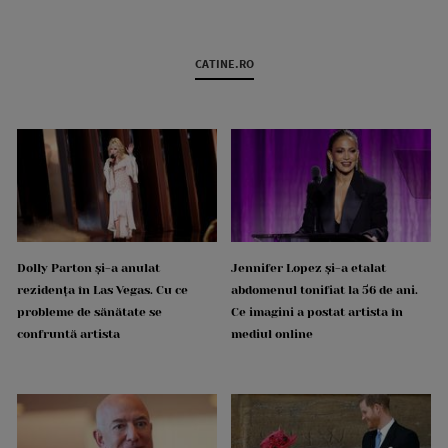
CATINE.RO
Dolly Parton și-a anulat
Jennifer Lopez și-a etalat
rezidența în Las Vegas. Cu ce
abdomenul tonifiat la 56 de ani.
probleme de sănătate se
Ce imagini a postat artista în
confruntă artista
mediul online