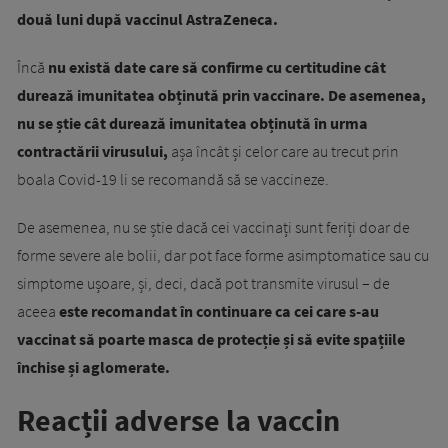
două luni după vaccinul AstraZeneca.
Încă
nu există date care să confirme cu certitudine cât
durează imunitatea obținută prin vaccinare. De asemenea,
nu se știe cât durează imunitatea obținută în urma
contractării virusului,
așa încât și celor care au trecut prin
boala Covid-19 li se recomandă să se vaccineze.
De asemenea, nu se știe dacă cei vaccinați sunt feriți doar de
forme severe ale bolii, dar pot face forme asimptomatice sau cu
simptome ușoare, și, deci, dacă pot transmite virusul – de
aceea
este recomandat în continuare ca cei care s-au
vaccinat să poarte masca de protecție și să evite spațiile
închise și aglomerate.
Reacții adverse la vaccin