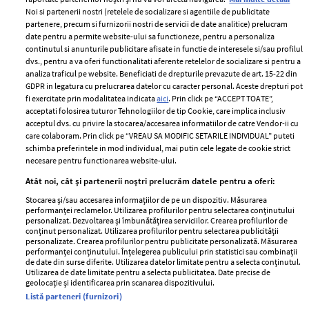
Noi si partenerii nostri (retelele de socializare si agentiile de publicitate
partenere, precum si furnizorii nostri de servicii de date analitice) prelucram
ELLE Style Awards
Termeni si conditii
date pentru a permite website-ului sa functioneze, pentru a personaliza
2024
continutul si anunturile publicitare afisate in functie de interesele si/sau profilul
Politica de
dvs., pentru a va oferi functionalitati aferente retelelor de socializare si pentru a
Despre ELLE
confidențialitate
analiza traficul pe website. Beneficiati de drepturile prevazute de art. 15-22 din
Romania
GDPR in legatura cu prelucrarea datelor cu caracter personal. Aceste drepturi pot
Politica de cookies
fi exercitate prin modalitatea indicata
aici
. Prin click pe “ACCEPT TOATE”,
Contact
Publicitate
acceptati folosirea tuturor Tehnologiilor de tip Cookie, care implica inclusiv
acceptul dvs. cu privire la stocarea/accesarea informatiilor de catre Vendor-ii cu
Abonamente
care colaboram. Prin click pe “VREAU SA MODIFIC SETARILE INDIVIDUAL” puteti
schimba preferintele in mod individual, mai putin cele legate de cookie strict
necesare pentru functionarea website-ului.
Stiri
Libertatea pentru
Atât noi, cât și partenerii noștri prelucrăm datele pentru a oferi:
femei
GSP
Stocarea și/sau accesarea informațiilor de pe un dispozitiv. Măsurarea
Viva
performanței reclamelor. Utilizarea profilurilor pentru selectarea conținutului
Unica
personalizat. Dezvoltarea și îmbunătățirea serviciilor. Crearea profilurilor de
Avantaje
conținut personalizat. Utilizarea profilurilor pentru selectarea publicității
Baby
personalizate. Crearea profilurilor pentru publicitate personalizată. Măsurarea
Retete practice
performanței conținutului. Înțelegerea publicului prin statistici sau combinații
Retete
de date din surse diferite. Utilizarea datelor limitate pentru a selecta conținutul.
Utilizarea de date limitate pentru a selecta publicitatea. Date precise de
geolocație și identificarea prin scanarea dispozitivului.
Pariază responsabil! Decizia ONJN nr. 821/25.09.2025.
Listă parteneri (furnizori)
Jocurile de noroc sunt interzise minorilor.