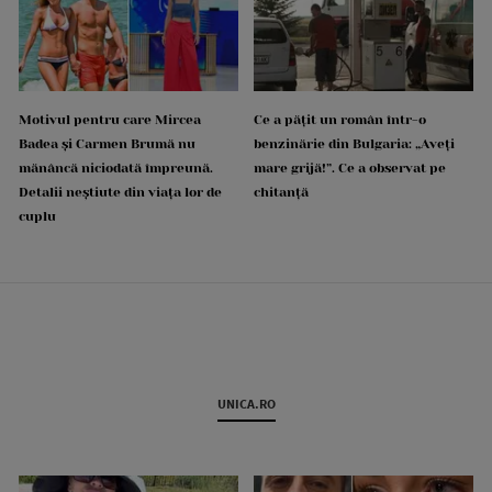
Motivul pentru care Mircea
Ce a pățit un român într-o
Badea și Carmen Brumă nu
benzinărie din Bulgaria: „Aveți
mănâncă niciodată împreună.
mare grijă!”. Ce a observat pe
Detalii neștiute din viața lor de
chitanță
cuplu
UNICA.RO