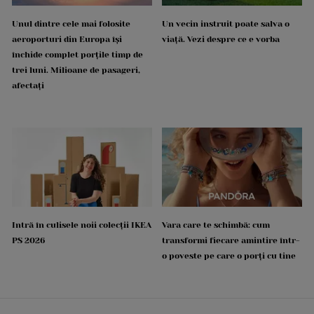
Unul dintre cele mai folosite
Un vecin instruit poate salva o
aeroporturi din Europa își
viață. Vezi despre ce e vorba
închide complet porțile timp de
trei luni. Milioane de pasageri,
afectați
Intră în culisele noii colecții IKEA
Vara care te schimbă: cum
PS 2026
transformi fiecare amintire într-
o poveste pe care o porți cu tine