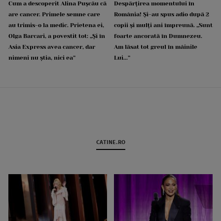
Cum a descoperit Alina Pușcău că
Despărțirea momentului în
are cancer. Primele semne care
România! Și-au spus adio după 2
au trimis-o la medic. Prietena ei,
copii și mulți ani împreună. „Sunt
Olga Barcari, a povestit tot: „Și în
foarte ancorată în Dumnezeu.
Asia Express avea cancer, dar
Am lăsat tot greul în mâinile
nimeni nu știa, nici ea”
Lui...”
CATINE.RO