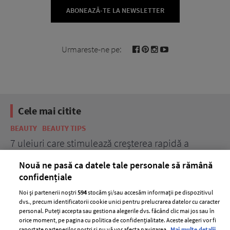
ABONEAZĂ-TE LA NEWSLETTER
Urmareste-ne pe:
Cele mai citite
BEAUTY
BEAUTY TIPS
BE
țe
7 uleiuri care stimulează creșterea rapidă a
Ce
părului
de
Nouă ne pasă ca datele tale personale să rămână
confidențiale
Noi și partenerii noștri
594
stocăm și/sau accesăm informații pe dispozitivul
dvs., precum identificatorii cookie unici pentru prelucrarea datelor cu caracter
personal. Puteți accepta sau gestiona alegerile dvs. făcând clic mai jos sau în
orice moment, pe pagina cu politica de confidențialitate. Aceste alegeri vor fi
raportate partenerilor noștri și nu vă vor afecta navigarea.
Mai multe detalii