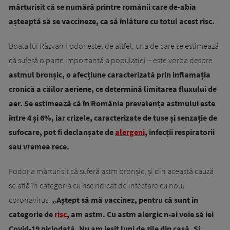
mărturisit că se numără printre românii care de-abia
așteaptă să se vaccineze, ca să înlăture cu totul acest risc.
Boala lui Răzvan Fodor este, de altfel, una de care se estimează
că suferă o parte importantă a populației – este vorba despre
astmul bronșic, o afecțiune caracterizată prin inflamația
cronică a căilor aeriene, ce determină limitarea fluxului de
aer. Se estimează că în România prevalența astmului este
între 4 și 6%, iar crizele, caracterizate de tuse și senzație de
sufocare, pot fi declanșate de
alergeni
, infecții respiratorii
sau vremea rece.
Fodor a mărturisit că suferă astm bronșic, și din această cauză
se află în categoria cu risc ridicat de infectare cu noul
coronavirus.
„Aștept să mă vaccinez, pentru că sunt în
categorie de
risc
, am astm. Cu astm alergic n-ai voie să iei
Covid-19 niciodată. Nu am ieșit luni de zile din casă. Și