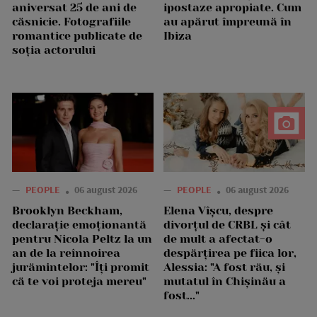
aniversat 25 de ani de
ipostaze apropiate. Cum
căsnicie. Fotografiile
au apărut împreună în
romantice publicate de
Ibiza
soția actorului
—
PEOPLE
06 august 2026
—
PEOPLE
06 august 2026
Brooklyn Beckham,
Elena Vîșcu, despre
declarație emoționantă
divorțul de CRBL și cât
pentru Nicola Peltz la un
de mult a afectat-o
an de la reînnoirea
despărțirea pe fiica lor,
jurămintelor: "Îți promit
Alessia: "A fost rău, și
că te voi proteja mereu"
mutatul în Chișinău a
fost..."