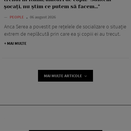
șocați, nu știm ce putem să facem..."
—
PEOPLE
06 august 2026
Anca Serea a povestit pe rețelele de socializare o situație
extrem de neplăcută prin care ea și copiii ei au trecut.
+ MAI MULTE
MAI MULTE ARTICOLE