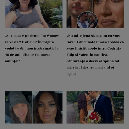
„Surioara e pe drum!” :o Wooow,
„Nu mi-e jenă să o spun cu voce
ce veste!! E oficial! Îndrăgita
tare”. Când toată lumea credea că
vedetă e din nou însărcinată, la
s-au liniștit apele între Codruța
40 de ani! Uite ce frumos a
Filip și Valentin Sanfira,
anunțat!
cântăreața a decis să spună tot
adevărul despre mariajul ei
eșuat