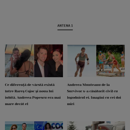
ANTENA 1
Ce diferență de vârstă există
Andreea Munteanu de la
între Rareș Cojoc și noua lui
Survivor s-a căsătorit civil cu
iubită. Andreea Popescu era mai
logodnicul ei. Imagini cu cei doi
mare decât el
miri