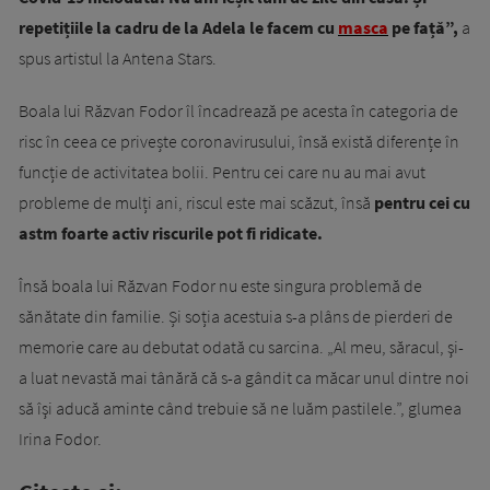
repetițiile la cadru de la Adela le facem cu
masca
pe față”,
a
spus artistul la Antena Stars.
Boala lui Răzvan Fodor îl încadrează pe acesta în categoria de
risc în ceea ce privește coronavirusului, însă există diferențe în
funcție de activitatea bolii. Pentru cei care nu au mai avut
probleme de mulți ani, riscul este mai scăzut, însă
pentru cei cu
astm foarte activ riscurile pot fi ridicate.
Însă boala lui Răzvan Fodor nu este singura problemă de
sănătate din familie. Și soția acestuia s-a plâns de pierderi de
memorie care au debutat odată cu sarcina. „Al meu, săracul, şi-
a luat nevastă mai tânără că s-a gândit ca măcar unul dintre noi
să îşi aducă aminte când trebuie să ne luăm pastilele.”, glumea
Irina Fodor.