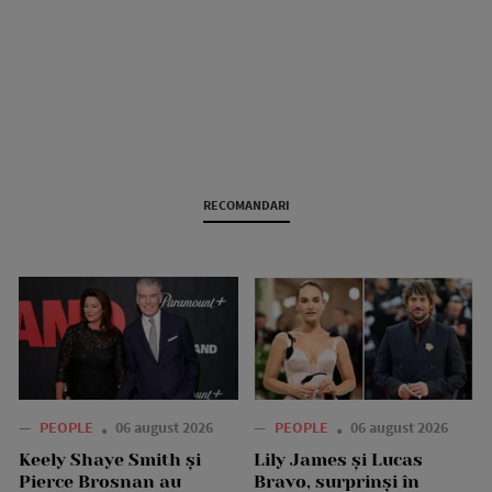
RECOMANDARI
—
PEOPLE
06 august 2026
—
PEOPLE
06 august 2026
Keely Shaye Smith și
Lily James și Lucas
Pierce Brosnan au
Bravo, surprinși în