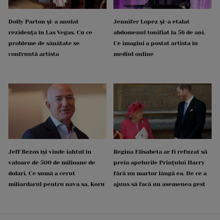
Dolly Parton și-a anulat
Jennifer Lopez și-a etalat
rezidența în Las Vegas. Cu ce
abdomenul tonifiat la 56 de ani.
probleme de sănătate se
Ce imagini a postat artista în
confruntă artista
mediul online
Jeff Bezos își vinde iahtul în
Regina Elisabeta ar fi refuzat să
valoare de 500 de milioane de
preia apelurile Prințului Harry
dolari. Ce sumă a cerut
fără un martor lângă ea. De ce a
miliardarul pentru nava sa, Koru
ajuns să facă un asemenea gest