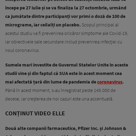
începe pe 27 iulie și se va finaliza la 27 octombrie, urmând
ca jumătate dintre participanți vor primi o doză de 100 de
micrograme, iar ceilalți un placebo.
Scopul principal al
acestui studiu va fi prevenirea oricăror simptome ale Covid-19,
iar o
biectivele sale secundare includ prevenirea infecției cu
noul coronavirus.
Sumele mari investite de Guvernul Statelor Unite în aceste
studii vine și din faptul că SUA este în acest moment cea
mai afectată țară din lume de pandemia de
coronavirus
.
Până în acest moment, s-au înregistrat peste 145.000 de
decese, iar creșterea de noi cazuri este una accentuată.
CONȚINUT VIDEO ELLE
Două alte companii farmaceutice, Pfizer Inc. și Johnson &