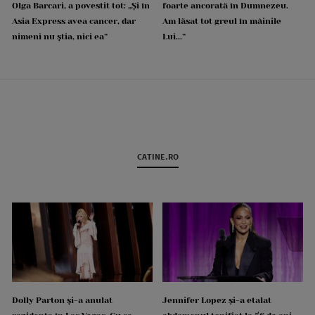
Olga Barcari, a povestit tot: „Și în
foarte ancorată în Dumnezeu.
Asia Express avea cancer, dar
Am lăsat tot greul în mâinile
nimeni nu știa, nici ea”
Lui...”
CATINE.RO
Dolly Parton și-a anulat
Jennifer Lopez și-a etalat