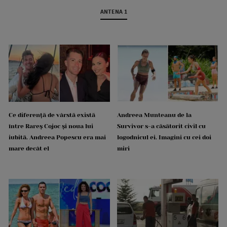
ANTENA 1
Ce diferență de vârstă există
Andreea Munteanu de la
între Rareș Cojoc și noua lui
Survivor s-a căsătorit civil cu
iubită. Andreea Popescu era mai
logodnicul ei. Imagini cu cei doi
mare decât el
miri