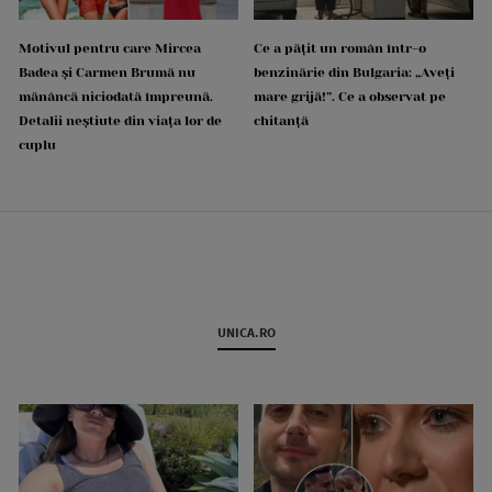
Motivul pentru care Mircea
Ce a pățit un român într-o
Badea și Carmen Brumă nu
benzinărie din Bulgaria: „Aveți
mănâncă niciodată împreună.
mare grijă!”. Ce a observat pe
Detalii neștiute din viața lor de
chitanță
cuplu
UNICA.RO