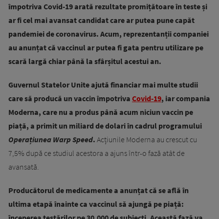
împotriva Covid-19 arată rezultate promițătoare în teste și
ar fi cel mai avansat candidat care ar putea pune capăt
pandemiei de coronavirus. Acum, reprezentanții companiei
au anunțat că vaccinul ar putea fi gata pentru utilizare pe
scară largă chiar până la sfârșitul acestui an.
Guvernul Statelor Unite ajută financiar mai multe studii
care să producă un vaccin împotriva
Covid-19
, iar compania
Moderna, care nu a produs până acum niciun vaccin pe
piață, a primit un miliard de dolari în cadrul programului
Operațiunea Warp Speed
.
Acțiunile Moderna au crescut cu
7,5% după ce studiul acestora a ajuns într-o fază atât de
avansată.
Producătorul de medicamente a anunțat că se află în
ultima etapă înainte ca vaccinul să ajungă pe piață:
începerea testărilor pe 30.000 de subiecți. Această fază va