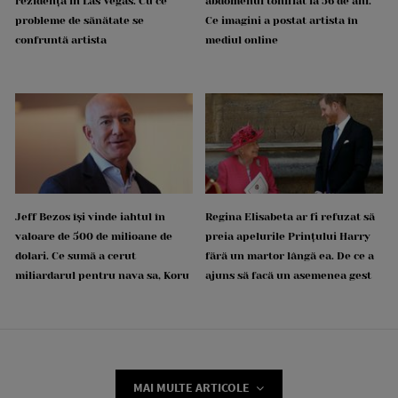
rezidența în Las Vegas. Cu ce
abdomenul tonifiat la 56 de ani.
probleme de sănătate se
Ce imagini a postat artista în
confruntă artista
mediul online
Jeff Bezos își vinde iahtul în
Regina Elisabeta ar fi refuzat să
valoare de 500 de milioane de
preia apelurile Prințului Harry
dolari. Ce sumă a cerut
fără un martor lângă ea. De ce a
miliardarul pentru nava sa, Koru
ajuns să facă un asemenea gest
MAI MULTE ARTICOLE