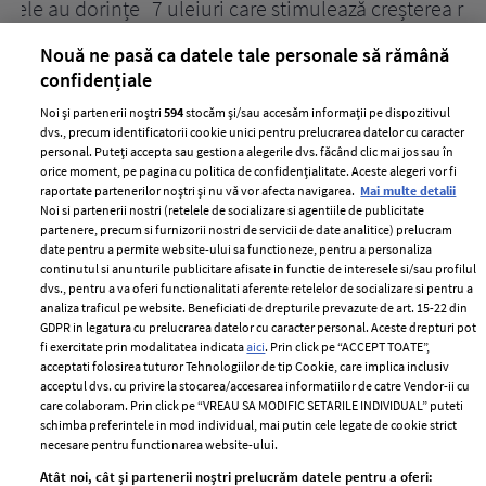
țe
7 uleiuri care stimulează creșterea rapidă a
Ce
părului
de
Nouă ne pasă ca datele tale personale să rămână
confidențiale
Noi și partenerii noștri
594
stocăm și/sau accesăm informații pe dispozitivul
dvs., precum identificatorii cookie unici pentru prelucrarea datelor cu caracter
personal. Puteți accepta sau gestiona alegerile dvs. făcând clic mai jos sau în
orice moment, pe pagina cu politica de confidențialitate. Aceste alegeri vor fi
raportate partenerilor noștri și nu vă vor afecta navigarea.
Mai multe detalii
Noi si partenerii nostri (retelele de socializare si agentiile de publicitate
partenere, precum si furnizorii nostri de servicii de date analitice) prelucram
ELLE Style Awards
Termeni si conditii
date pentru a permite website-ului sa functioneze, pentru a personaliza
2024
continutul si anunturile publicitare afisate in functie de interesele si/sau profilul
Politica de
dvs., pentru a va oferi functionalitati aferente retelelor de socializare si pentru a
Despre ELLE
confidențialitate
analiza traficul pe website. Beneficiati de drepturile prevazute de art. 15-22 din
Romania
GDPR in legatura cu prelucrarea datelor cu caracter personal. Aceste drepturi pot
Politica de cookies
fi exercitate prin modalitatea indicata
aici
. Prin click pe “ACCEPT TOATE”,
Contact
Publicitate
acceptati folosirea tuturor Tehnologiilor de tip Cookie, care implica inclusiv
acceptul dvs. cu privire la stocarea/accesarea informatiilor de catre Vendor-ii cu
Abonamente
care colaboram. Prin click pe “VREAU SA MODIFIC SETARILE INDIVIDUAL” puteti
schimba preferintele in mod individual, mai putin cele legate de cookie strict
necesare pentru functionarea website-ului.
Stiri
Libertatea pentru
Atât noi, cât și partenerii noștri prelucrăm datele pentru a oferi: