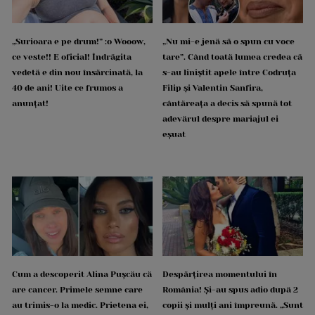
„Surioara e pe drum!” :o Wooow,
„Nu mi-e jenă să o spun cu voce
ce veste!! E oficial! Îndrăgita
tare”. Când toată lumea credea că
vedetă e din nou însărcinată, la
s-au liniștit apele între Codruța
40 de ani! Uite ce frumos a
Filip și Valentin Sanfira,
anunțat!
cântăreața a decis să spună tot
adevărul despre mariajul ei
eșuat
Cum a descoperit Alina Pușcău că
Despărțirea momentului în
are cancer. Primele semne care
România! Și-au spus adio după 2
au trimis-o la medic. Prietena ei,
copii și mulți ani împreună. „Sunt