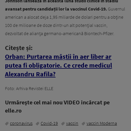
Johnson lansează în această lună studii clinice în stadiu
avansat pentru candidații lor la vaccinul Covid-19.
Guvernul
american a alocat deja 1,95 miliarde de dolari pentru a obţine
100 de milioane de doze dintr-un alt potenţial vaccin,
dezvoltat de alianţa germano-americană Biontech-Pfizer.
Citește și:
Orban: Purtarea măștii în aer liber ar
putea fi obligatorie. Ce crede medicul
Alexandru Rafila?
Foto: Arhiva Revistei ELLE
Urmăreşte cel mai nou VIDEO incărcat pe
elle.ro
coronavirus
Covid-19
vaccin
vaccin Moderna