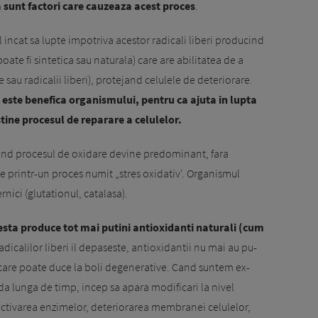
sunt factori care cauzeaza acest proces
.
l incat sa lupte impotriva acestor radicali liberi producind
oate fi sintetica sau naturala) care are abilitatea de a
 sau radicalii liberi), pro­tejand celulele de deteriorare.
 este benefica organismului, pentru ca ajuta in lupta
stine procesul de reparare a celulelor.
cand procesul de oxidare devine predominant, fara
e printr-un proces numit „stres oxidativ'. Organismul
nici (glutationul, catalasa).
esta produce tot mai putini antioxidanti naturali (cum
adicalilor liberi il depaseste, antioxidantii nu mai au pu­
care poate duce la boli de­generative. Cand suntem ex­
­da lunga de timp, incep sa apara modifi­cari la nivel
nactivarea en­zi­melor, deteriorarea membranei celulelor,