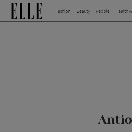
Fashion
Beauty
People
Health &
Antio