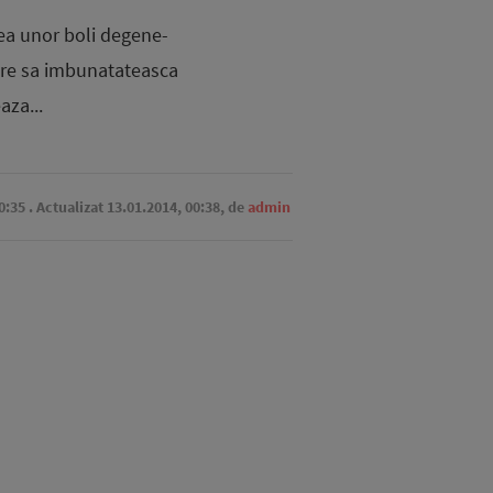
rea unor boli degene­
oare sa imbunatateasca
eaza...
0:35
. Actualizat 13.01.2014, 00:38,
de
admin