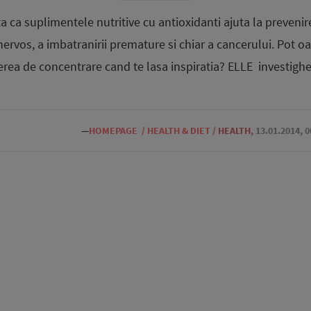
ta ca suplimentele nutritive cu antioxidanti ajuta la preveni
 nervos, a imbatranirii premature si chiar a cancerului. Pot 
erea de concentrare cand te lasa inspiratia? ELLE investigh
—
HOMEPAGE
/
HEALTH & DIET
/
HEALTH
,
13.01.2014, 0