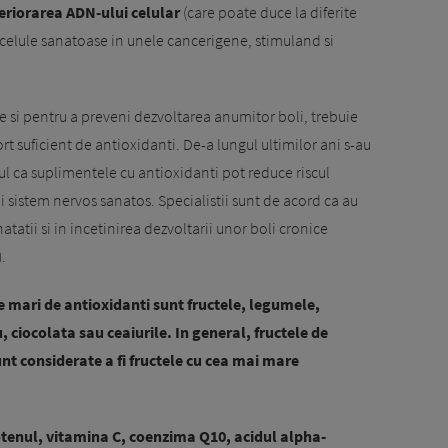
eriorarea ADN-ului celular
(care poate duce la diferite
celule sanatoase in unele cancerigene, stimuland si
e si pentru a preveni dezvoltarea anumitor boli, trebuie
t suficient de antioxidanti. De-a lungul ultimilor ani s-au
ul ca suplimentele cu antioxidanti pot reduce riscul
i sistem nervos sanatos. Specialistii sunt de acord ca au
atatii si in incetinirea dezvoltarii unor boli cronice
.
e mari de antioxidanti sunt fructele, legumele,
, ciocolata sau ceaiurile. In general, fructele de
nt considerate a fi fructele cu cea mai mare
tenul, vitamina C, coenzima Q10, acidul alpha-