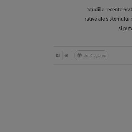
Studiile recente ara
rative ale sistemului
si put
Urmărește-ne