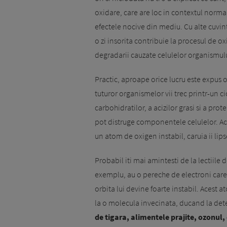
oxidare, care are loc in contextul normal
efectele nocive din mediu. Cu alte cuvi
o zi insorita contribuie la procesul de oxi
degradarii cauzate celulelor organismulu
Practic, aproape orice lu­cru este expus 
tuturor organismelor vii trec printr-un c
carbohidratilor, a acizilor grasi si a pr
pot distruge componentele celulelor. Ace
un atom de oxigen instabil, ca­ruia ii lip
Probabil iti mai amintesti de la lectiile
exemplu, au o pereche de electroni care 
orbita lui devine foarte instabil. Acest a
la o molecula invecinata, ducand la dete
de tigara, alimentele prajite, ozonul