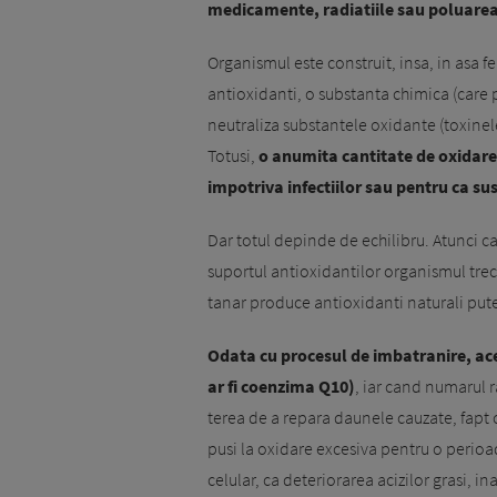
medicamente, radiatiile sau poluarea 
Organismul este construit, insa, in asa fe
antioxidanti, o substanta chimica (care p
neutra­liza substantele oxidante (toxinele
Totusi,
o anumita cantitate de oxidare
impotriva infectiilor sau pentru ca su
Dar totul depinde de echilibru. Atunci 
suportul antioxidantilor organismul trec
tanar produce antioxidanti naturali puter
Odata cu procesul de imba­tranire, ac
ar fi coenzima Q10)
, iar cand numarul r
terea de a repara daunele cauzate, fapt 
pusi la oxidare excesiva pentru o pe­rioa
celular, ca deteriorarea acizilor grasi, i