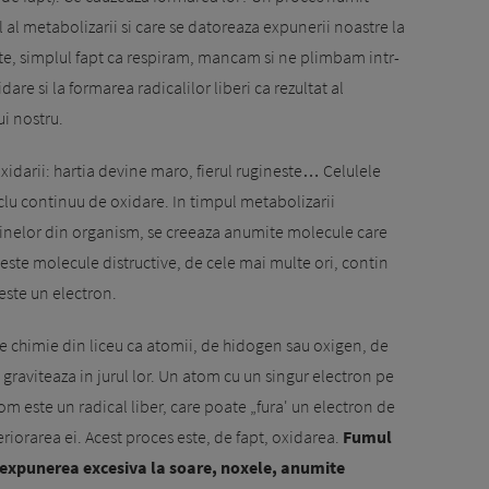
 al metabolizarii si care se datoreaza expunerii noastre la
nte, simplul fapt ca respiram, mancam si ne plimbam intr-
dare si la formarea radicalilor liberi ca rezultat al
i nostru.
oxidarii: hartia devine maro, fierul rugineste… Celulele
iclu continuu de oxidare. In timpul metabolizarii
oteinelor din organism, se creeaza anumite molecule care
ste molecule distructive, de cele mai multe ori, contin
seste un electron.
 de chimie din liceu ca atomii, de hidogen sau oxigen, de
graviteaza in jurul lor. Un atom cu un singur electron pe
tom este un radical liber, care poate „fura' un electron de
riorarea ei. Acest proces este, de fapt, oxidarea.
Fumul
, expunerea excesiva la soare, noxele, anumite