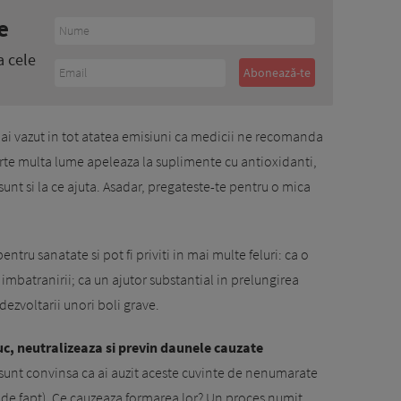
e
a cele
i ai vazut in tot atatea emisiuni ca medicii ne recomanda
arte multa lume apeleaza la suplimente cu antioxidanti,
 sunt si la ce ajuta. Asadar, pregateste-te pentru o mica
ntru sanatate si pot fi priviti in mai multe feluri: ca o
 imbatranirii; ca un ajutor substantial in prelungirea
 dezvoltarii unori boli grave.
uc, neutralizeaza si previn daunele cauzate
(sunt convinsa ca ai auzit aceste cuvinte de nenumarate
nt, de fapt). Ce cauzeaza formarea lor? Un proces numit