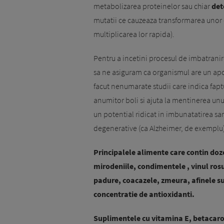
metabolizarea protei­nelor sau chiar
det
mutatii ce cauzeaza transformarea unor 
multiplicarea lor rapida).
Pentru a incetini procesul de imbatranir
sa ne asiguram ca organismul are un apor
facut nenumarate studii care indica fapt
anumitor boli si ajuta la mentinerea unu
un potential ridicat in imbu­natatirea san
degenerative (ca Alzheimer, de exemplu)
Principalele alimente care contin doz
mirodeniile, condimentele , vinul rosu
padure, coacazele, zmeura, afinele su
concentratie de antioxidanti.
Suplimentele cu vitamina E, betacaro