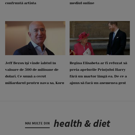
confruntă artista
mediul online
Jeff Bezos își vinde iahtul în
Regina Elisabeta ar fi refuzat să
valoare de 500 de milioane de
preia apelurile Prințului Harry
dolari. Ce sumă a cerut
fără un martor lângă ea. De ce a
miliardarul pentru nava sa, Koru
ajuns să facă un asemenea gest
health & diet
MAI MULTE DIN