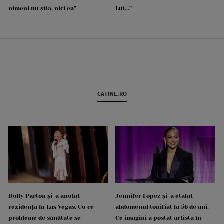
nimeni nu știa, nici ea”
Lui...”
CATINE.RO
Dolly Parton și-a anulat
Jennifer Lopez și-a etalat
rezidența în Las Vegas. Cu ce
abdomenul tonifiat la 56 de ani.
probleme de sănătate se
Ce imagini a postat artista în