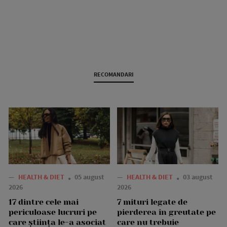
RECOMANDARI
—
HEALTH & DIET
05 august
—
HEALTH & DIET
03 august
2026
2026
17 dintre cele mai
7 mituri legate de
periculoase lucruri pe
pierderea în greutate pe
care știința le-a asociat
care nu trebuie