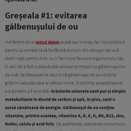
Greșeala #1: evitarea
gălbenușului de ou
Indiferent că iei
micul dejun
acasă sau în oraș, faci tot posibilul
pentru ca omleta ta să fie făcută exclusiv din albușuri de ouă.
Avem vești pentru tine: nu îi faci nicio favoare organismului tău.
În anii 80 a fost o adevărată campanie împotriva gălbenușurilor
de ouă. Se descoperise atunci că gălbenușul de ou conține
grăsimi saturate care ar afecta inima. Între timp această teorie
s-a dovedit a fi eronată.
Grăsimile saturate sunt pur și simplu
metabolizate în dioxid de carbon și apă, în plus, sunt o
sursă sănătoasă de energie.
Gălbenușul de ou conține
vitamine, printre acestea, vitamina A, D, E, K, B6, B12, zinc,
fosfor, calciu și acid folic
. De asemenea, asocierea consumului