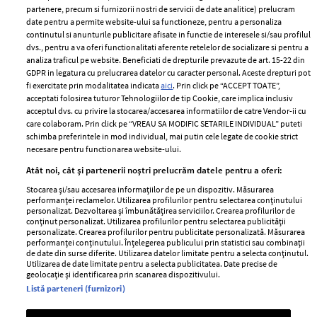
partenere, precum si furnizorii nostri de servicii de date analitice) prelucram
ELLE Style Awards
Termeni si conditii
date pentru a permite website-ului sa functioneze, pentru a personaliza
2024
continutul si anunturile publicitare afisate in functie de interesele si/sau profilul
Politica de
dvs., pentru a va oferi functionalitati aferente retelelor de socializare si pentru a
Despre ELLE
confidențialitate
analiza traficul pe website. Beneficiati de drepturile prevazute de art. 15-22 din
Romania
GDPR in legatura cu prelucrarea datelor cu caracter personal. Aceste drepturi pot
Politica de cookies
fi exercitate prin modalitatea indicata
aici
. Prin click pe “ACCEPT TOATE”,
Contact
Publicitate
acceptati folosirea tuturor Tehnologiilor de tip Cookie, care implica inclusiv
acceptul dvs. cu privire la stocarea/accesarea informatiilor de catre Vendor-ii cu
Abonamente
care colaboram. Prin click pe “VREAU SA MODIFIC SETARILE INDIVIDUAL” puteti
schimba preferintele in mod individual, mai putin cele legate de cookie strict
necesare pentru functionarea website-ului.
Stiri
Libertatea pentru
Atât noi, cât și partenerii noștri prelucrăm datele pentru a oferi:
femei
GSP
Stocarea și/sau accesarea informațiilor de pe un dispozitiv. Măsurarea
Viva
performanței reclamelor. Utilizarea profilurilor pentru selectarea conținutului
Unica
personalizat. Dezvoltarea și îmbunătățirea serviciilor. Crearea profilurilor de
Avantaje
conținut personalizat. Utilizarea profilurilor pentru selectarea publicității
Baby
personalizate. Crearea profilurilor pentru publicitate personalizată. Măsurarea
Retete practice
performanței conținutului. Înțelegerea publicului prin statistici sau combinații
Retete
de date din surse diferite. Utilizarea datelor limitate pentru a selecta conținutul.
Utilizarea de date limitate pentru a selecta publicitatea. Date precise de
geolocație și identificarea prin scanarea dispozitivului.
Pariază responsabil! Decizia ONJN nr. 821/25.09.2025.
Listă parteneri (furnizori)
Jocurile de noroc sunt interzise minorilor.