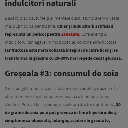
îndulcitori naturali
Dacă îți plac băuturile și alimentele dulci, atunci avem o veste
mai puțin bună pentru tine.
Chiar și îndulcitorii artificiali
reprezintă un pericol pentru
sănătate
.
Spre exemplu
îndulcitorul din agave, în mod special, conține 90% fructoză.
Iar fructoza este metabolizată integral de către ficat și se
transformă în grăsimi cu 20-30% mai repede decât glucoza.
Greșeala #3: consumul de soia
De-a lungul timpului, soia a fost pe rând vedetă și dușman. În
ultima vreme este din nou promovată ca fiind un aliment
sănătos. Potrivit lui Leveque, un celebru doctor nutriționist,
30
de grame de soia pe zi pot provoca în timp hipertiroidie și
simptome ca oboseală, letargie, scădere în greutate,