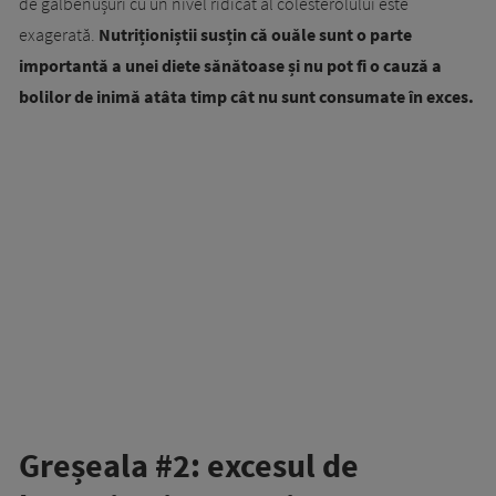
de gălbenușuri cu un nivel ridicat al colesterolului este
exagerată.
Nutriționiștii susțin că ouăle sunt o parte
importantă a unei diete sănătoase și nu pot fi o cauză a
bolilor de inimă atâta timp cât nu sunt consumate în exces.
Greșeala #2: excesul de