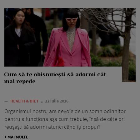
Cum să te obișnuiești să adormi cât
mai repede
—
HEALTH & DIET
22 iulie 2026
Organismul nostru are nevoie de un somn odihnitor
pentru a funcționa așa cum trebuie, însă de câte ori
reușești să adormi atunci când îți propui?
+ MAI MULTE