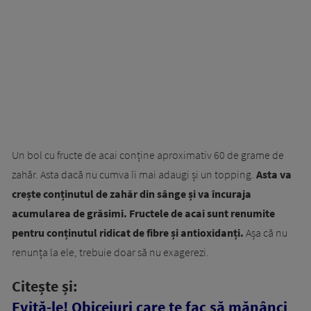
Un bol cu fructe de acai conține aproximativ 60 de grame de
zahăr. Asta dacă nu cumva îi mai adaugi și un topping.
Asta va
crește conținutul de zahăr din sânge și va încuraja
acumularea de grăsimi. Fructele de acai sunt renumite
pentru conținutul ridicat de fibre și antioxidanți.
Așa că nu
renunța la ele, trebuie doar să nu exagerezi.
Citește și:
Evită-le! Obiceiuri care te fac să mănânci