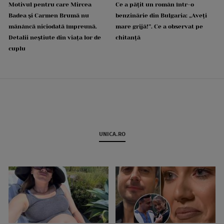
Motivul pentru care Mircea
Ce a pățit un român într-o
Badea și Carmen Brumă nu
benzinărie din Bulgaria: „Aveți
mănâncă niciodată împreună.
mare grijă!”. Ce a observat pe
Detalii neștiute din viața lor de
chitanță
cuplu
UNICA.RO