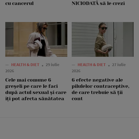
cu cancerul
NICIODATĂ să le crezi
—
HEALTH & DIET
29 iulie
—
HEALTH & DIET
27 iulie
2026
2026
Cele mai comune 6
6 efecte negative ale
greșeli pe care le faci
pilulelor contraceptive,
după actul sexual și care
de care trebuie să ții
îți pot afecta sănătatea
cont