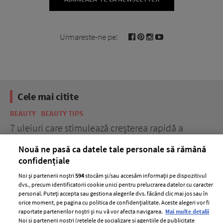
Urmareste-ne pe:
Cele mai citite
BEAUTY
BEAUTY TIPS
BE
țe
7 uleiuri care stimulează creșterea rapidă a
Ce
părului
de
Nouă ne pasă ca datele tale personale să rămână
confidențiale
Noi și partenerii noștri
594
stocăm și/sau accesăm informații pe dispozitivul
dvs., precum identificatorii cookie unici pentru prelucrarea datelor cu caracter
personal. Puteți accepta sau gestiona alegerile dvs. făcând clic mai jos sau în
orice moment, pe pagina cu politica de confidențialitate. Aceste alegeri vor fi
raportate partenerilor noștri și nu vă vor afecta navigarea.
Mai multe detalii
Noi si partenerii nostri (retelele de socializare si agentiile de publicitate