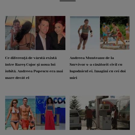
Ce diferență de vârstă există
Andreea Munteanu de la
între Rareș Cojoc și noua lui
Survivor s-a căsătorit civil cu
iubită. Andreea Popescu era mai
logodnicul ei. Imagini cu cei doi
mare decât el
miri