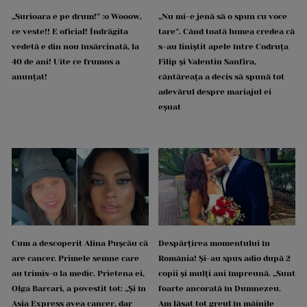
„Surioara e pe drum!” :o Wooow,
„Nu mi-e jenă să o spun cu voce
ce veste!! E oficial! Îndrăgita
tare”. Când toată lumea credea că
vedetă e din nou însărcinată, la
s-au liniștit apele între Codruța
40 de ani! Uite ce frumos a
Filip și Valentin Sanfira,
anunțat!
cântăreața a decis să spună tot
adevărul despre mariajul ei
eșuat
Cum a descoperit Alina Pușcău că
Despărțirea momentului în
are cancer. Primele semne care
România! Și-au spus adio după 2
au trimis-o la medic. Prietena ei,
copii și mulți ani împreună. „Sunt
Olga Barcari, a povestit tot: „Și în
foarte ancorată în Dumnezeu.
Asia Express avea cancer, dar
Am lăsat tot greul în mâinile