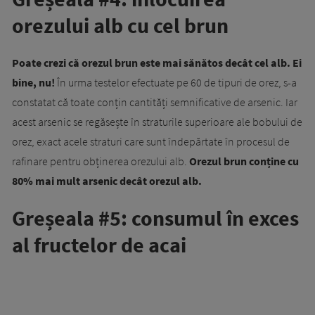
orezului alb cu cel brun
Poate crezi că orezul brun este mai sănătos decât cel alb.
Ei
bine, nu!
În urma testelor efectuate pe 60 de tipuri de orez, s-a
constatat că toate conțin cantități semnificative de arsenic. Iar
acest arsenic se regăsește în straturile superioare ale bobului de
orez, exact acele straturi care sunt îndepărtate în procesul de
rafinare pentru obținerea orezului alb.
Orezul brun conține cu
80% mai mult arsenic decât orezul alb.
Greșeala #5: consumul în exces
al fructelor de acai