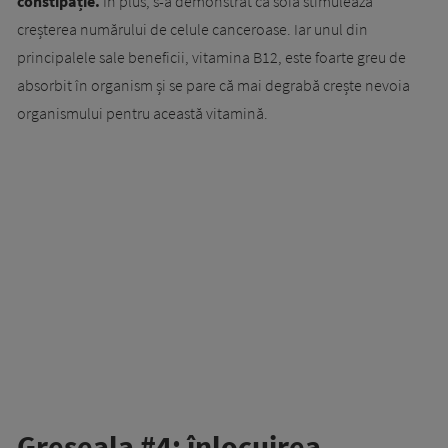
constipație.
În plus, s-a demonstrat că soia stimulează
creșterea numărului de celule canceroase. Iar unul din
principalele sale beneficii, vitamina B12, este foarte greu de
absorbit în organism și se pare că mai degrabă crește nevoia
organismului pentru această vitamină.
Greșeala #4: înlocuirea