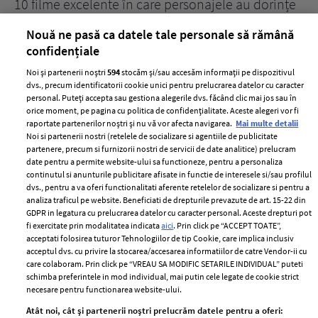
țe
7 uleiuri care stimulează creșterea rapidă a
Ce
părului
de
Nouă ne pasă ca datele tale personale să rămână
confidențiale
Noi și partenerii noștri
594
stocăm și/sau accesăm informații pe dispozitivul
dvs., precum identificatorii cookie unici pentru prelucrarea datelor cu caracter
personal. Puteți accepta sau gestiona alegerile dvs. făcând clic mai jos sau în
orice moment, pe pagina cu politica de confidențialitate. Aceste alegeri vor fi
raportate partenerilor noștri și nu vă vor afecta navigarea.
Mai multe detalii
Noi si partenerii nostri (retelele de socializare si agentiile de publicitate
partenere, precum si furnizorii nostri de servicii de date analitice) prelucram
ELLE Style Awards
Termeni si conditii
date pentru a permite website-ului sa functioneze, pentru a personaliza
2024
continutul si anunturile publicitare afisate in functie de interesele si/sau profilul
Politica de
dvs., pentru a va oferi functionalitati aferente retelelor de socializare si pentru a
Despre ELLE
confidențialitate
analiza traficul pe website. Beneficiati de drepturile prevazute de art. 15-22 din
Romania
GDPR in legatura cu prelucrarea datelor cu caracter personal. Aceste drepturi pot
Politica de cookies
fi exercitate prin modalitatea indicata
aici
. Prin click pe “ACCEPT TOATE”,
Contact
Publicitate
acceptati folosirea tuturor Tehnologiilor de tip Cookie, care implica inclusiv
acceptul dvs. cu privire la stocarea/accesarea informatiilor de catre Vendor-ii cu
Abonamente
care colaboram. Prin click pe “VREAU SA MODIFIC SETARILE INDIVIDUAL” puteti
schimba preferintele in mod individual, mai putin cele legate de cookie strict
necesare pentru functionarea website-ului.
Stiri
Libertatea pentru
Atât noi, cât și partenerii noștri prelucrăm datele pentru a oferi:
femei