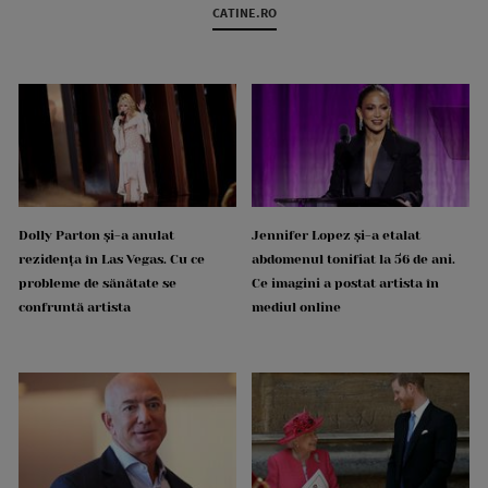
CATINE.RO
Dolly Parton și-a anulat
Jennifer Lopez și-a etalat
rezidența în Las Vegas. Cu ce
abdomenul tonifiat la 56 de ani.
probleme de sănătate se
Ce imagini a postat artista în
confruntă artista
mediul online