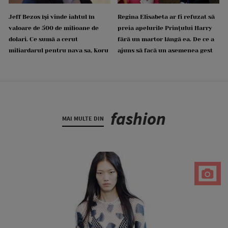
Jeff Bezos își vinde iahtul în
Regina Elisabeta ar fi refuzat să
valoare de 500 de milioane de
preia apelurile Prințului Harry
dolari. Ce sumă a cerut
fără un martor lângă ea. De ce a
miliardarul pentru nava sa, Koru
ajuns să facă un asemenea gest
fashion
MAI MULTE DIN