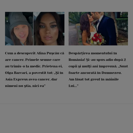
Cum a descoperit Alina Pușcău că
Despărțirea momentului în
are cancer. Primele semne care
România! Și-au spus adio după 2
au trimis-o la medic. Prietena ei,
copii și mulți ani împreună. „Sunt
Olga Barcari, a povestit tot: „Și în
foarte ancorată în Dumnezeu.
Asia Express avea cancer, dar
Am lăsat tot greul în mâinile
nimeni nu știa, nici ea”
Lui...”