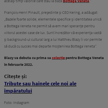
același timp valorile care stau la baza
Bottega Veneta
.”
François-Henri Pinault, președinte și CEO Kering, a adăugat:
„Bazele foarte solide, elementele specifice și identitatea unică
a Bottega Veneta ne permit să avem mari speranțe pentru
viitorul acestei case de lux. Sunt încrezător că experiența vastă
și background-ul cultural larg a lui Matthieu Blazy îi vor permite
să ducă cu succes mai departe moștenirea Bottega Veneta”.
Blazy va debuta cu prima sa
colecție
pentru Bottega Veneta
în februarie 2022.
Citește și:
Tribute sau hainele cele noi ale
împăratului
Foto: Instagram