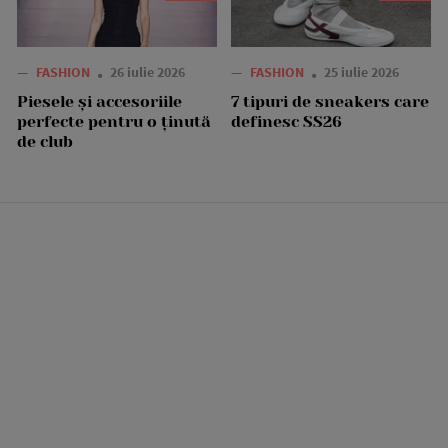
—
FASHION
26 iulie 2026
—
FASHION
25 iulie 2026
Piesele și accesoriile
7 tipuri de sneakers care
perfecte pentru o ținută
definesc SS26
de club