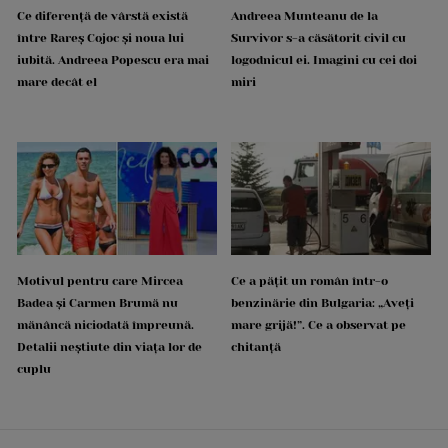
Ce diferență de vârstă există
Andreea Munteanu de la
între Rareș Cojoc și noua lui
Survivor s-a căsătorit civil cu
iubită. Andreea Popescu era mai
logodnicul ei. Imagini cu cei doi
mare decât el
miri
Motivul pentru care Mircea
Ce a pățit un român într-o
Badea și Carmen Brumă nu
benzinărie din Bulgaria: „Aveți
mănâncă niciodată împreună.
mare grijă!”. Ce a observat pe
Detalii neștiute din viața lor de
chitanță
cuplu