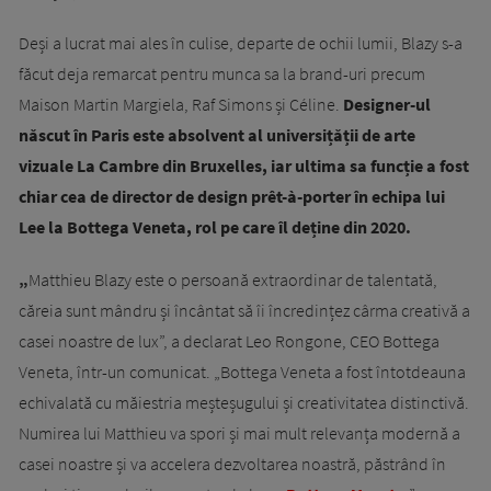
Deși a lucrat mai ales în culise, departe de ochii lumii, Blazy s-a
făcut deja remarcat pentru munca sa la brand-uri precum
Maison Martin Margiela, Raf Simons și Céline.
Designer-ul
născut în Paris este absolvent al universițății de arte
vizuale La Cambre din Bruxelles, iar ultima sa funcție a fost
chiar cea de director de design prêt-à-porter în echipa lui
Lee la Bottega Veneta, rol pe care îl deține din 2020.
„
Matthieu Blazy este o persoană extraordinar de talentată,
căreia sunt mândru și încântat să îi încredințez cârma creativă a
casei noastre de lux”, a declarat Leo Rongone, CEO Bottega
Veneta, într-un comunicat. „Bottega Veneta a fost întotdeauna
echivalată cu măiestria meșteșugului și creativitatea distinctivă.
Numirea lui Matthieu va spori și mai mult relevanța modernă a
casei noastre și va accelera dezvoltarea noastră, păstrând în