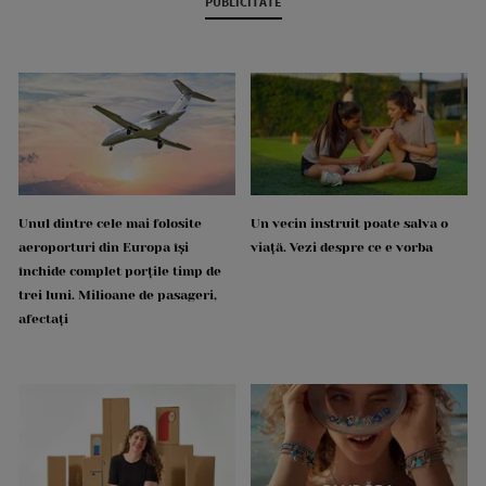
PUBLICITATE
Unul dintre cele mai folosite
Un vecin instruit poate salva o
aeroporturi din Europa își
viață. Vezi despre ce e vorba
închide complet porțile timp de
trei luni. Milioane de pasageri,
afectați