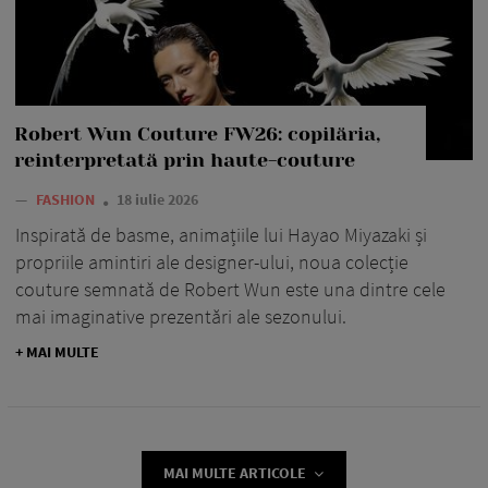
Robert Wun Couture FW26: copilăria,
reinterpretată prin haute-couture
—
FASHION
18 iulie 2026
Inspirată de basme, animațiile lui Hayao Miyazaki și
propriile amintiri ale designer-ului, noua colecție
couture semnată de Robert Wun este una dintre cele
mai imaginative prezentări ale sezonului.
+ MAI MULTE
MAI MULTE ARTICOLE