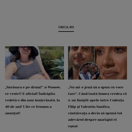
UNICA.RO
„Surioara e pe drum!” :o Wooow,
„Nu mi-e jenă să o spun cu voce
ce veste!! E oficial! Îndrăgita
tare”. Când toată lumea credea că
vedetă e din nou însărcinată, la
s-au liniștit apele între Codruța
40 de ani! Uite ce frumos a
Filip și Valentin Sanfira,
anunțat!
cântăreața a decis să spună tot
adevărul despre mariajul ei
eșuat