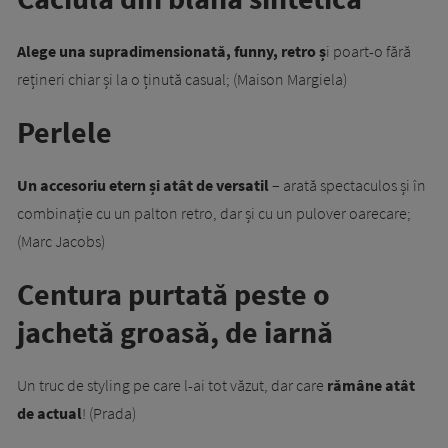
Alege una supradimensionată, funny, retro ș
i poart-o fără
rețineri chiar și la o ținută casual; (Maison Margiela)
Perlele
Un accesoriu etern și atât de versatil
– arată spectaculos și în
combinație cu un palton retro, dar și cu un pulover oarecare;
(Marc Jacobs)
Centura purtată peste o
jachetă groasă, de iarnă
Un truc de styling pe care l-ai tot văzut, dar care
rămâne atât
de actual
! (Prada)