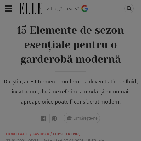
Adaugă ca sursă
15 Elemente de sezon
esențiale pentru o
garderobă modernă
Da, știu, acest termen – modern – a devenit atât de fluid,
încât acum, dacă ne referim la modă, și nu numai,
aproape orice poate fi considerat modern.
Urmărește-ne
HOMEPAGE
/
FASHION
/
FIRST TREND
,
22.01.2021, 07:34
. Actualizat 27.04.2021, 15:53,
de