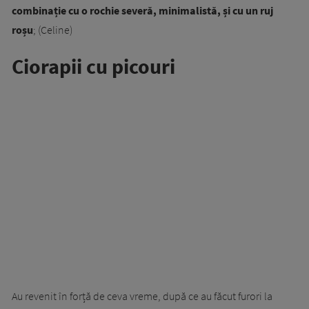
combinație cu o rochie severă, minimalistă, și cu un ruj
roșu
; (Celine)
Ciorapii cu picouri
Au revenit în forță de ceva vreme, după ce au făcut furori la