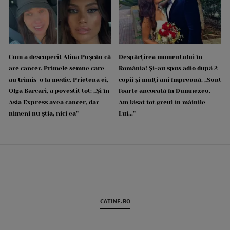
Cum a descoperit Alina Pușcău că
Despărțirea momentului în
are cancer. Primele semne care
România! Și-au spus adio după 2
au trimis-o la medic. Prietena ei,
copii și mulți ani împreună. „Sunt
Olga Barcari, a povestit tot: „Și în
foarte ancorată în Dumnezeu.
Asia Express avea cancer, dar
Am lăsat tot greul în mâinile
nimeni nu știa, nici ea”
Lui...”
CATINE.RO