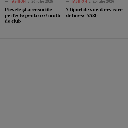
—
FASHION
26 iulie 2026
—
FASHION
25 iulie 2026
Piesele și accesoriile
7 tipuri de sneakers care
perfecte pentru o ținută
definesc SS26
de club