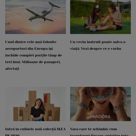
Unul dintre cele mai folosite
Un vecin instruit poate salva o
aeroporturi din Europa își
viață. Vezi despre ce e vorba
închide complet porțile timp de
trei luni. Milioane de pasageri,
afectați
Intră în culisele noii colecții IKEA
Vara care te schimbă: cum
PS 2026
transformi fiecare amintire într-