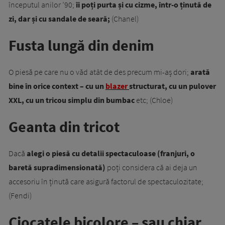
începutul anilor ’90;
îi poți purta și cu cizme, într-o ținută de
zi, dar și cu sandale de seară;
(Chanel)
Fusta lungă din denim
O piesă pe care nu o văd atât de des precum mi-aș dori;
arată
bine în orice context – cu un
blazer
structurat, cu un pulover
XXL, cu un tricou simplu din bumbac
etc; (Chloe)
Geanta din tricot
Dacă
alegi o piesă cu detalii spectaculoase (franjuri, o
baretă supradimensionată)
poți considera că ai deja un
accesoriu în ținută care asigură factorul de spectaculozitate;
(Fendi)
Ciocatele bicolore – sau chiar