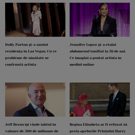
Dolly Parton și-a anulat
Jennifer Lopez și-a etalat
rezidența în Las Vegas. Cu ce
abdomenul tonifiat la 56 de ani.
probleme de sănătate se
Ce imagini a postat artista în
confruntă artista
mediul online
Jeff Bezos își vinde iahtul în
Regina Elisabeta ar fi refuzat să
valoare de 500 de milioane de
preia apelurile Prințului Harry