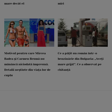
mare decât el
miri
Motivul pentru care Mircea
Ce a pățit un român într-o
Badea și Carmen Brumă nu
benzinărie din Bulgaria: „Aveți
mănâncă niciodată împreună.
mare grijă!”. Ce a observat pe
Detalii neștiute din viața lor de
chitanță
cuplu