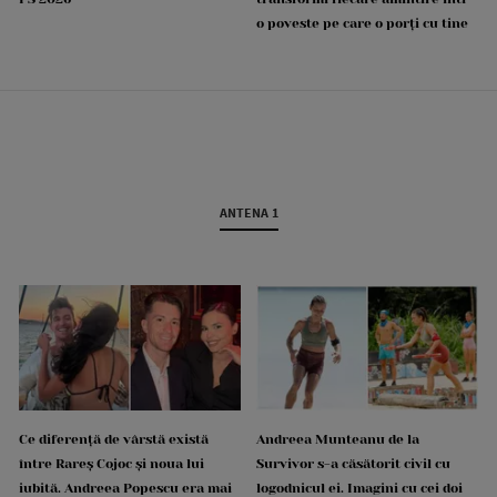
o poveste pe care o porți cu tine
ANTENA 1
Ce diferență de vârstă există
Andreea Munteanu de la
între Rareș Cojoc și noua lui
Survivor s-a căsătorit civil cu
iubită. Andreea Popescu era mai
logodnicul ei. Imagini cu cei doi