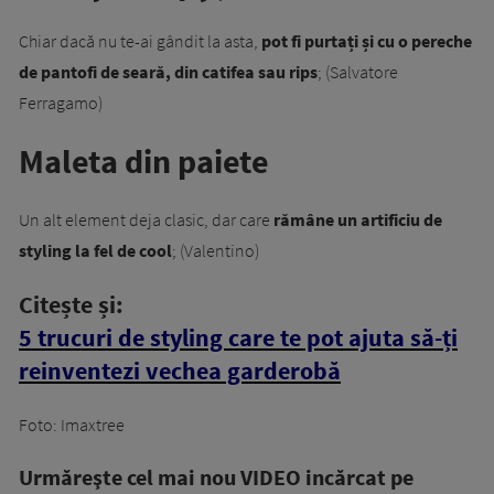
Chiar dacă nu te-ai gândit la asta,
pot fi purtați și cu o pereche
de pantofi de seară, din catifea sau rips
; (Salvatore
Ferragamo)
Maleta din paiete
Un alt element deja clasic, dar care
rămâne un artificiu de
styling la fel de cool
; (Valentino)
Citește și:
5 trucuri de styling care te pot ajuta să-ți
reinventezi vechea garderobă
Foto: Imaxtree
Urmăreşte cel mai nou VIDEO incărcat pe