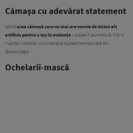
Cămașa cu adevărat statement
Adică
acea cămașă care nu mai are nevoie de niciun alt
artificiu pentru a ieși în evidență
– poate fi asimetrică, într-o
nuanță vibrantă, cu o mânecă supradimensionată etc.
(Balenciaga)
Ochelarii-mască