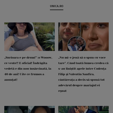
UNICA.RO
„Surioara e pe drum!” :o Wooow,
„Nu mi-e jenă să o spun cu voce
ce veste!! E oficial! Îndrăgita
tare”. Când toată lumea credea că
vedetă e din nou însărcinată, la
s-au liniștit apele între Codruța
40 de ani! Uite ce frumos a
Filip și Valentin Sanfira,
anunțat!
cântăreața a decis să spună tot
adevărul despre mariajul ei
eșuat