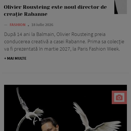
Olivier Rousteing este noul director de
creație Rabanne
—
FASHION
18 iulie 2026
După 14 ani la Balmain, Olivier Rousteing preia
conducerea creativă a casei Rabanne. Prima sa colecție
va fi prezentată în martie 2027, la Paris Fashion Week.
+ MAI MULTE