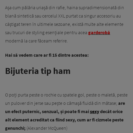
Așa cum pălăria uriașă din rafie, haina supradimensionată din
blană sintetică sau cercelul XXL purtat ca singur accesoriu au
câștigat teren în ultimele sezoane, există multe alte elemente
sau trucuri de styling esențiale pentru acea
garderobă
modernă la care făceam referire.
Hai să vedem care ar fi 15 dintre acestea:
Bijuteria tip ham
O poți purta peste o rochie cu spatele gol, peste o maletă, peste
un pulover din jerse sau pește o cămașă fluidă din mătase;
are
un efect puternic, senzual, și poate fi mai
sexy
decât orice
alt element acreditat ca fiind sexy, cum ar fi cizmele peste
genunchi;
(Alexander McQueen)