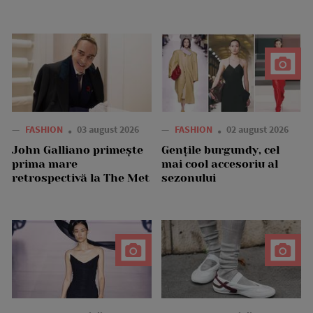
—
FASHION
03 august 2026
—
FASHION
02 august 2026
John Galliano primește
Gențile burgundy, cel
prima mare
mai cool accesoriu al
retrospectivă la The Met
sezonului