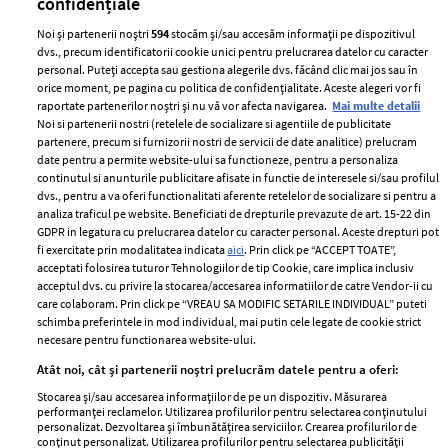
confidențiale
Noi și partenerii noștri
594
stocăm și/sau accesăm informații pe dispozitivul
dvs., precum identificatorii cookie unici pentru prelucrarea datelor cu caracter
personal. Puteți accepta sau gestiona alegerile dvs. făcând clic mai jos sau în
orice moment, pe pagina cu politica de confidențialitate. Aceste alegeri vor fi
raportate partenerilor noștri și nu vă vor afecta navigarea.
Mai multe detalii
Noi si partenerii nostri (retelele de socializare si agentiile de publicitate
partenere, precum si furnizorii nostri de servicii de date analitice) prelucram
ELLE Style Awards
Termeni si conditii
date pentru a permite website-ului sa functioneze, pentru a personaliza
2024
continutul si anunturile publicitare afisate in functie de interesele si/sau profilul
Politica de
dvs., pentru a va oferi functionalitati aferente retelelor de socializare si pentru a
Despre ELLE
confidențialitate
analiza traficul pe website. Beneficiati de drepturile prevazute de art. 15-22 din
Romania
GDPR in legatura cu prelucrarea datelor cu caracter personal. Aceste drepturi pot
Politica de cookies
fi exercitate prin modalitatea indicata
aici
. Prin click pe “ACCEPT TOATE”,
Contact
Publicitate
acceptati folosirea tuturor Tehnologiilor de tip Cookie, care implica inclusiv
acceptul dvs. cu privire la stocarea/accesarea informatiilor de catre Vendor-ii cu
Abonamente
care colaboram. Prin click pe “VREAU SA MODIFIC SETARILE INDIVIDUAL” puteti
schimba preferintele in mod individual, mai putin cele legate de cookie strict
necesare pentru functionarea website-ului.
Stiri
Libertatea pentru
Atât noi, cât și partenerii noștri prelucrăm datele pentru a oferi:
femei
GSP
Stocarea și/sau accesarea informațiilor de pe un dispozitiv. Măsurarea
Viva
performanței reclamelor. Utilizarea profilurilor pentru selectarea conținutului
Unica
personalizat. Dezvoltarea și îmbunătățirea serviciilor. Crearea profilurilor de
Avantaje
conținut personalizat. Utilizarea profilurilor pentru selectarea publicității
Baby