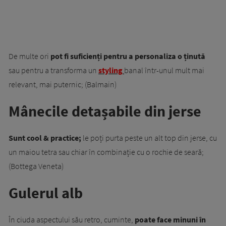
De multe ori
pot fi suficienți pentru a personaliza o ținută
sau pentru a transforma un
styling
banal într-unul mult mai
relevant, mai puternic; (Balmain)
Mânecile detașabile din jerse
Sunt cool & practice;
le poți purta peste un alt top din jerse, cu
un maiou tetra sau chiar în combinație cu o rochie de seară;
(Bottega Veneta)
Gulerul alb
În ciuda aspectului său retro, cuminte,
poate face minuni în