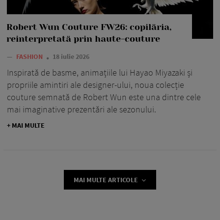
Robert Wun Couture FW26: copilăria,
reinterpretată prin haute-couture
—
FASHION
18 iulie 2026
Inspirată de basme, animațiile lui Hayao Miyazaki și
propriile amintiri ale designer-ului, noua colecție
couture semnată de Robert Wun este una dintre cele
mai imaginative prezentări ale sezonului.
+ MAI MULTE
MAI MULTE ARTICOLE