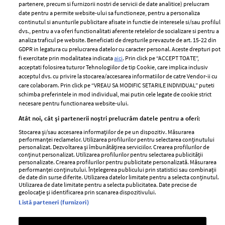
partenere, precum si furnizorii nostri de servicii de date analitice) prelucram
ELLE Style Awards
Termeni si conditii
date pentru a permite website-ului sa functioneze, pentru a personaliza
2024
continutul si anunturile publicitare afisate in functie de interesele si/sau profilul
Politica de
dvs., pentru a va oferi functionalitati aferente retelelor de socializare si pentru a
Despre ELLE
confidențialitate
analiza traficul pe website. Beneficiati de drepturile prevazute de art. 15-22 din
Romania
GDPR in legatura cu prelucrarea datelor cu caracter personal. Aceste drepturi pot
Politica de cookies
fi exercitate prin modalitatea indicata
aici
. Prin click pe “ACCEPT TOATE”,
Contact
Publicitate
acceptati folosirea tuturor Tehnologiilor de tip Cookie, care implica inclusiv
acceptul dvs. cu privire la stocarea/accesarea informatiilor de catre Vendor-ii cu
Abonamente
care colaboram. Prin click pe “VREAU SA MODIFIC SETARILE INDIVIDUAL” puteti
schimba preferintele in mod individual, mai putin cele legate de cookie strict
necesare pentru functionarea website-ului.
Stiri
Libertatea pentru
Atât noi, cât și partenerii noștri prelucrăm datele pentru a oferi:
femei
GSP
Stocarea și/sau accesarea informațiilor de pe un dispozitiv. Măsurarea
Viva
performanței reclamelor. Utilizarea profilurilor pentru selectarea conținutului
Unica
personalizat. Dezvoltarea și îmbunătățirea serviciilor. Crearea profilurilor de
Avantaje
conținut personalizat. Utilizarea profilurilor pentru selectarea publicității
Baby
personalizate. Crearea profilurilor pentru publicitate personalizată. Măsurarea
Retete practice
performanței conținutului. Înțelegerea publicului prin statistici sau combinații
Retete
de date din surse diferite. Utilizarea datelor limitate pentru a selecta conținutul.
Utilizarea de date limitate pentru a selecta publicitatea. Date precise de
geolocație și identificarea prin scanarea dispozitivului.
Pariază responsabil! Decizia ONJN nr. 821/25.09.2025.
Listă parteneri (furnizori)
Jocurile de noroc sunt interzise minorilor.