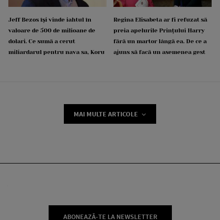
Jeff Bezos își vinde iahtul în
Regina Elisabeta ar fi refuzat să
valoare de 500 de milioane de
preia apelurile Prințului Harry
dolari. Ce sumă a cerut
fără un martor lângă ea. De ce a
miliardarul pentru nava sa, Koru
ajuns să facă un asemenea gest
MAI MULTE ARTICOLE
ABONEAZĂ-TE LA NEWSLETTER