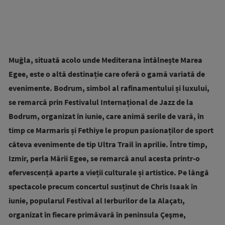
Muğla, situată acolo unde Mediterana întâlnește Marea
Egee, este o altă destinație care oferă o gamă variată de
evenimente. Bodrum, simbol al rafinamentului și luxului,
se remarcă prin Festivalul Internațional de Jazz de la
Bodrum, organizat în iunie, care animă serile de vară, în
timp ce Marmaris și Fethiye le propun pasionaților de sport
câteva evenimente de tip Ultra Trail în aprilie. Între timp,
Izmir, perla Mării Egee, se remarcă anul acesta printr-o
efervescență aparte a vieții culturale și artistice. Pe lângă
spectacole precum concertul susținut de Chris Isaak în
iunie, popularul Festival al Ierburilor de la Alaçatı,
organizat în fiecare primăvară în peninsula Çeşme,