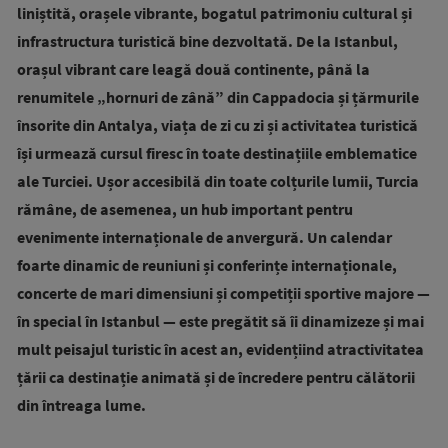
liniștită, orașele vibrante, bogatul patrimoniu cultural și
infrastructura turistică bine dezvoltată. De la Istanbul,
orașul vibrant care leagă două continente, până la
renumitele „hornuri de zână” din Cappadocia și țărmurile
însorite din Antalya, viața de zi cu zi și activitatea turistică
își urmează cursul firesc în toate destinațiile emblematice
ale Turciei. Ușor accesibilă din toate colțurile lumii, Turcia
rămâne, de asemenea, un hub important pentru
evenimente internaționale de anvergură. Un calendar
foarte dinamic de reuniuni și conferințe internaționale,
concerte de mari dimensiuni și competiții sportive majore —
în special în Istanbul — este pregătit să îi dinamizeze și mai
mult peisajul turistic în acest an, evidențiind atractivitatea
țării ca destinație animată și de încredere pentru călătorii
din întreaga lume.