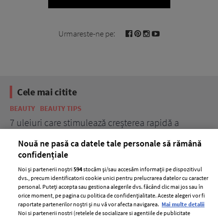
Urmareste-ne pe:
Cele mai citite
BEAUTY
BEAUTY TIPS
BE
țe
7 uleiuri care stimulează creșterea rapidă a
Ce
părului
de
Nouă ne pasă ca datele tale personale să rămână
confidențiale
Noi și partenerii noștri
594
stocăm și/sau accesăm informații pe dispozitivul
dvs., precum identificatorii cookie unici pentru prelucrarea datelor cu caracter
personal. Puteți accepta sau gestiona alegerile dvs. făcând clic mai jos sau în
orice moment, pe pagina cu politica de confidențialitate. Aceste alegeri vor fi
raportate partenerilor noștri și nu vă vor afecta navigarea.
Mai multe detalii
Noi si partenerii nostri (retelele de socializare si agentiile de publicitate