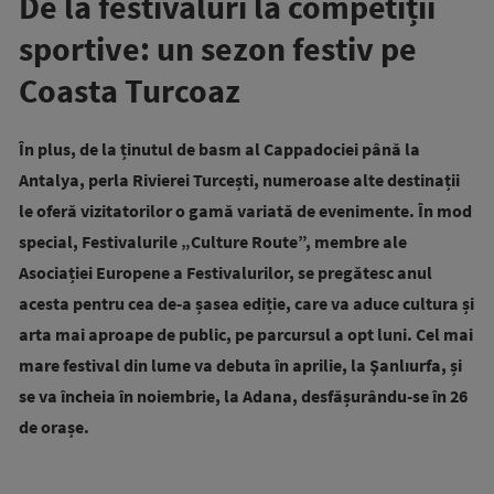
De la festivaluri la competiții
sportive: un sezon festiv pe
Coasta Turcoaz
În plus, de la ținutul de basm al Cappadociei până la
Antalya, perla Rivierei Turcești, numeroase alte destinații
le oferă vizitatorilor o gamă variată de evenimente. În mod
special, Festivalurile „Culture Route”, membre ale
Asociației Europene a Festivalurilor, se pregătesc anul
acesta pentru cea de-a șasea ediție, care va aduce cultura și
arta mai aproape de public, pe parcursul a opt luni. Cel mai
mare festival din lume va debuta în aprilie, la Şanlıurfa, și
se va încheia în noiembrie, la Adana, desfășurându-se în 26
de orașe.