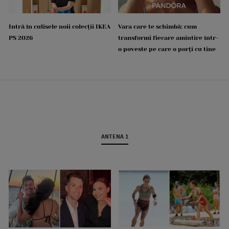
Intră în culisele noii colecții IKEA
Vara care te schimbă: cum
PS 2026
transformi fiecare amintire într-
o poveste pe care o porți cu tine
ANTENA 1