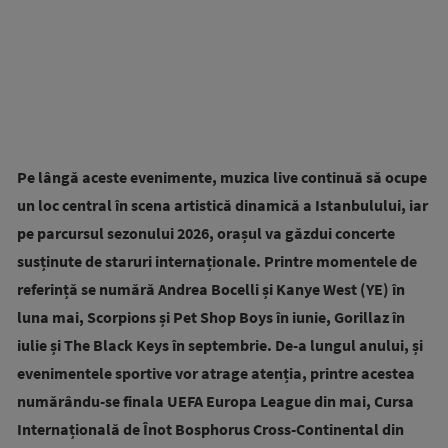
Pe lângă aceste evenimente, muzica live continuă să ocupe
un loc central în scena artistică dinamică a Istanbulului, iar
pe parcursul sezonului 2026, orașul va găzdui concerte
susținute de staruri internaționale. Printre momentele de
referință se numără Andrea Bocelli și Kanye West (YE) în
luna mai, Scorpions și Pet Shop Boys în iunie, Gorillaz în
iulie și The Black Keys în septembrie. De-a lungul anului, și
evenimentele sportive vor atrage atenția, printre acestea
numărându-se finala UEFA Europa League din mai, Cursa
Internațională de Înot Bosphorus Cross-Continental din