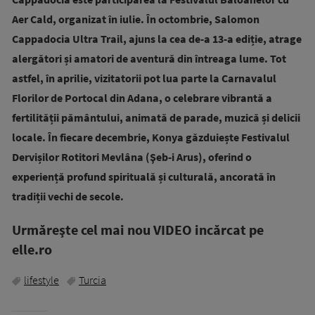
Aer Cald, organizat în iulie. În octombrie, Salomon
Cappadocia Ultra Trail, ajuns la cea de-a 13-a ediție, atrage
alergători și amatori de aventură din întreaga lume. Tot
astfel, în aprilie, vizitatorii pot lua parte la Carnavalul
Florilor de Portocal din Adana, o celebrare vibrantă a
fertilității pământului, animată de parade, muzică și delicii
locale. În fiecare decembrie, Konya găzduiește Festivalul
Dervișilor Rotitori Mevlâna (Şeb-i Arus), oferind o
experiență profund spirituală și culturală, ancorată în
tradiții vechi de secole.
Urmăreşte cel mai nou VIDEO incărcat pe
elle.ro
lifestyle
Turcia