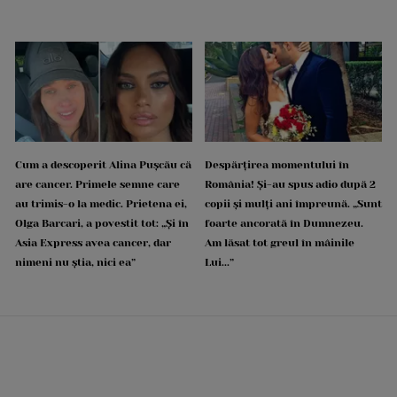
Cum a descoperit Alina Pușcău că
Despărțirea momentului în
are cancer. Primele semne care
România! Și-au spus adio după 2
au trimis-o la medic. Prietena ei,
copii și mulți ani împreună. „Sunt
Olga Barcari, a povestit tot: „Și în
foarte ancorată în Dumnezeu.
Asia Express avea cancer, dar
Am lăsat tot greul în mâinile
nimeni nu știa, nici ea”
Lui...”