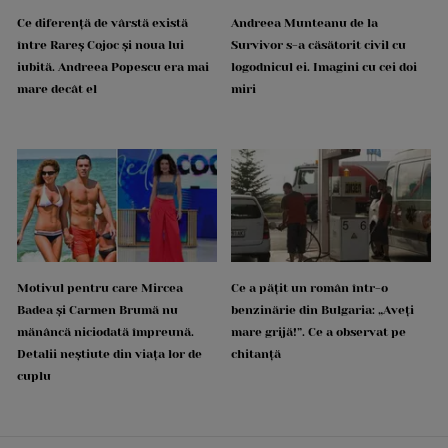
Ce diferență de vârstă există
Andreea Munteanu de la
între Rareș Cojoc și noua lui
Survivor s-a căsătorit civil cu
iubită. Andreea Popescu era mai
logodnicul ei. Imagini cu cei doi
mare decât el
miri
Motivul pentru care Mircea
Ce a pățit un român într-o
Badea și Carmen Brumă nu
benzinărie din Bulgaria: „Aveți
mănâncă niciodată împreună.
mare grijă!”. Ce a observat pe
Detalii neștiute din viața lor de
chitanță
cuplu