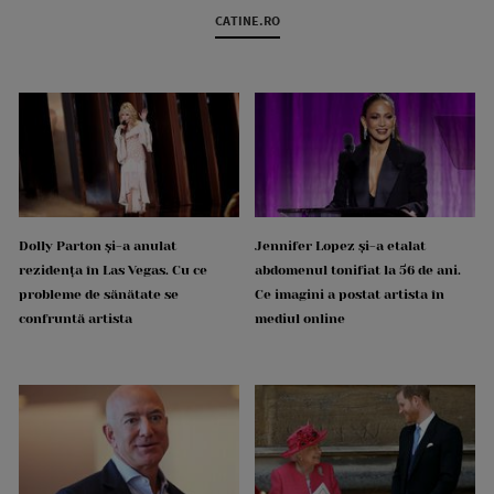
CATINE.RO
Dolly Parton și-a anulat
Jennifer Lopez și-a etalat
rezidența în Las Vegas. Cu ce
abdomenul tonifiat la 56 de ani.
probleme de sănătate se
Ce imagini a postat artista în
confruntă artista
mediul online