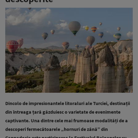
Dincolo de impresionantele litoraluri ale Turciei, destinații
din întreaga țară găzduiesc o varietate de evenimente
captivante. Una dintre cele mai frumoase modalități de a
descoperi fermecătoarele „hornuri de zână” din
Cappadocia este participarea la Festivalul Baloanelor cu