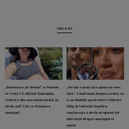
UNICA.RO
„Surioara e pe drum!” :o Wooow,
„Nu mi-e jenă să o spun cu voce
ce veste!! E oficial! Îndrăgita
tare”. Când toată lumea credea că
vedetă e din nou însărcinată, la
s-au liniștit apele între Codruța
40 de ani! Uite ce frumos a
Filip și Valentin Sanfira,
anunțat!
cântăreața a decis să spună tot
adevărul despre mariajul ei
eșuat