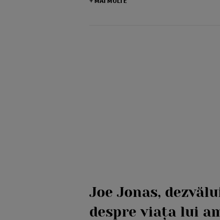
+ MAI MULTE
Joe Jonas, dezvălui
despre viața lui a