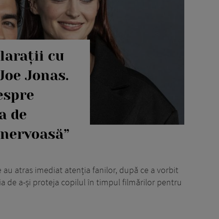
larații cu
Joe Jonas.
espre
a de
 nervoasă”
 au atras imediat atenția fanilor, după ce a vorbit
 de a-și proteja copilul în timpul filmărilor pentru