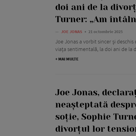
doi ani de la divor
Turner: „Am întâln
—
JOE JONAS
21 octombrie 2025
Joe Jonas a vorbit sincer și deschi
viața sentimentală, la doi ani de la 
+ MAI MULTE
Joe Jonas, declara
neașteptată despre
soție, Sophie Turn
divorțul lor tensi