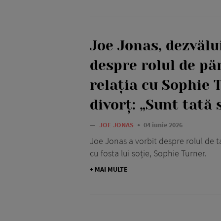
Joe Jonas, dezvălui
despre rolul de păr
relația cu Sophie 
divorț: „Sunt tată 
—
JOE JONAS
04 iunie 2026
Joe Jonas a vorbit despre rolul de 
cu fosta lui soție, Sophie Turner.
+ MAI MULTE