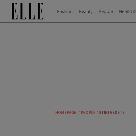
Fashion
Beauty
People
Health &
HOMEPAGE
/
PEOPLE
/
STIRI VEDETE