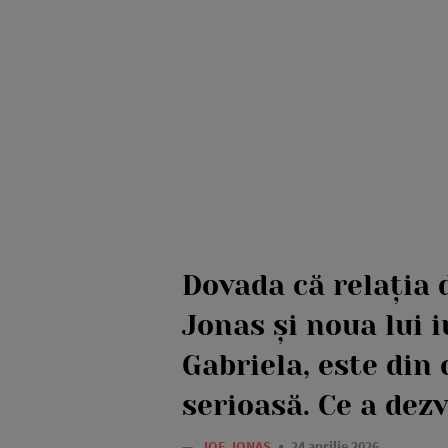
Dovada că relația 
Jonas și noua lui i
Gabriela, este din 
serioasă. Ce a dezv
—
JOE JONAS
24 aprilie 2026