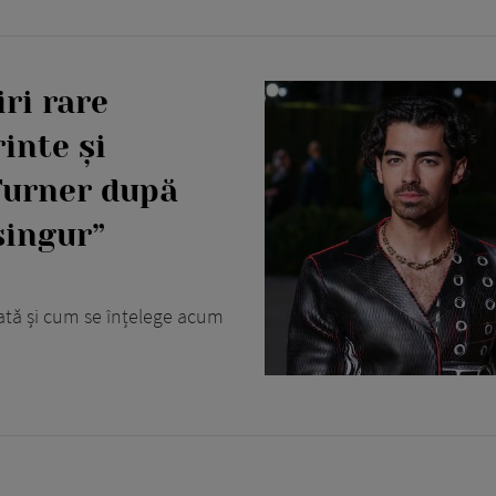
ri rare
inte și
Turner după
singur”
tată și cum se înțelege acum