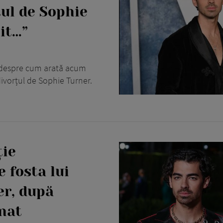
țul de Sophie
it…”
s despre cum arată acum
divorțul de Sophie Turner.
ție
 fosta lui
er, după
onat