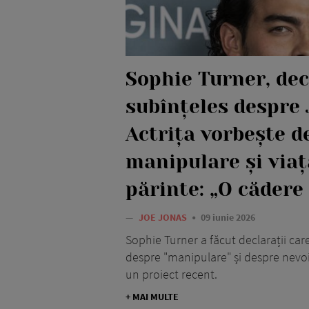
Sophie Turner, dec
subînțeles despre 
Actrița vorbește d
manipulare și viaț
părinte: „O cădere
—
JOE JONAS
09 iunie 2026
Sophie Turner a făcut declarații care
despre "manipulare" și despre nevoia
un proiect recent.
+ MAI MULTE