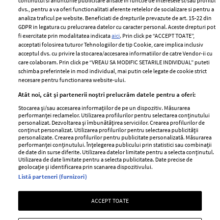
2024
continutul si anunturile publicitare afisate in functie de interesele si/sau profilul
Politica de
dvs., pentru a va oferi functionalitati aferente retelelor de socializare si pentru a
Despre ELLE
confidențialitate
analiza traficul pe website. Beneficiati de drepturile prevazute de art. 15-22 din
Romania
GDPR in legatura cu prelucrarea datelor cu caracter personal. Aceste drepturi pot
Politica de cookies
fi exercitate prin modalitatea indicata
aici
. Prin click pe “ACCEPT TOATE”,
Contact
Publicitate
acceptati folosirea tuturor Tehnologiilor de tip Cookie, care implica inclusiv
acceptul dvs. cu privire la stocarea/accesarea informatiilor de catre Vendor-ii cu
Abonamente
care colaboram. Prin click pe “VREAU SA MODIFIC SETARILE INDIVIDUAL” puteti
schimba preferintele in mod individual, mai putin cele legate de cookie strict
necesare pentru functionarea website-ului.
Stiri
Libertatea pentru
Atât noi, cât și partenerii noștri prelucrăm datele pentru a oferi:
femei
GSP
Stocarea și/sau accesarea informațiilor de pe un dispozitiv. Măsurarea
Viva
performanței reclamelor. Utilizarea profilurilor pentru selectarea conținutului
Unica
personalizat. Dezvoltarea și îmbunătățirea serviciilor. Crearea profilurilor de
Avantaje
conținut personalizat. Utilizarea profilurilor pentru selectarea publicității
Baby
personalizate. Crearea profilurilor pentru publicitate personalizată. Măsurarea
Retete practice
performanței conținutului. Înțelegerea publicului prin statistici sau combinații
Retete
de date din surse diferite. Utilizarea datelor limitate pentru a selecta conținutul.
Utilizarea de date limitate pentru a selecta publicitatea. Date precise de
geolocație și identificarea prin scanarea dispozitivului.
Pariază responsabil! Decizia ONJN nr. 821/25.09.2025.
Listă parteneri (furnizori)
Jocurile de noroc sunt interzise minorilor.
ACCEPT TOATE
Copyright © 2026 Ringier Romania SRL