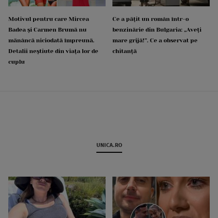
Motivul pentru care Mircea
Ce a pățit un român într-o
Badea și Carmen Brumă nu
benzinărie din Bulgaria: „Aveți
mănâncă niciodată împreună.
mare grijă!”. Ce a observat pe
Detalii neștiute din viața lor de
chitanță
cuplu
UNICA.RO