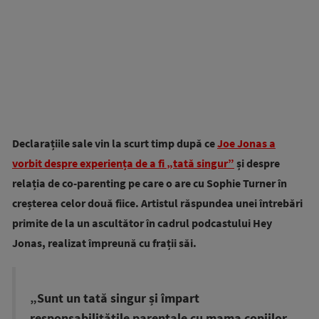
Declarațiile sale vin la scurt timp după ce
Joe Jonas a
vorbit despre experiența de a fi „tată singur”
și despre
relația de co-parenting pe care o are cu Sophie Turner în
creșterea celor două fiice. Artistul răspundea unei întrebări
primite de la un ascultător în cadrul podcastului Hey
Jonas, realizat împreună cu frații săi.
„Sunt un tată singur și împart
responsabilitățile parentale cu mama copiilor