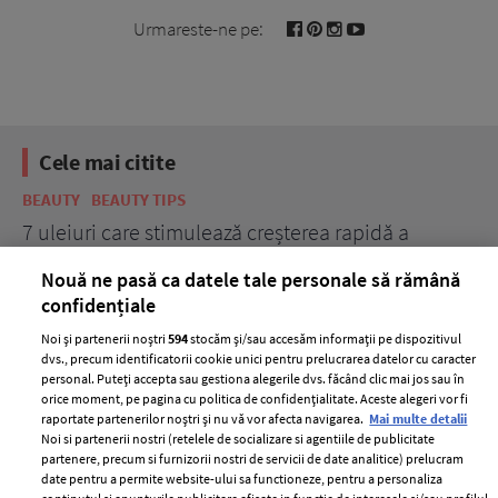
Urmareste-ne pe:
Cele mai citite
BEAUTY
BEAUTY TIPS
BE
țe
7 uleiuri care stimulează creșterea rapidă a
Ce
părului
de
Nouă ne pasă ca datele tale personale să rămână
confidențiale
Noi și partenerii noștri
594
stocăm și/sau accesăm informații pe dispozitivul
dvs., precum identificatorii cookie unici pentru prelucrarea datelor cu caracter
personal. Puteți accepta sau gestiona alegerile dvs. făcând clic mai jos sau în
orice moment, pe pagina cu politica de confidențialitate. Aceste alegeri vor fi
raportate partenerilor noștri și nu vă vor afecta navigarea.
Mai multe detalii
Noi si partenerii nostri (retelele de socializare si agentiile de publicitate
partenere, precum si furnizorii nostri de servicii de date analitice) prelucram
ELLE Style Awards
Termeni si conditii
date pentru a permite website-ului sa functioneze, pentru a personaliza