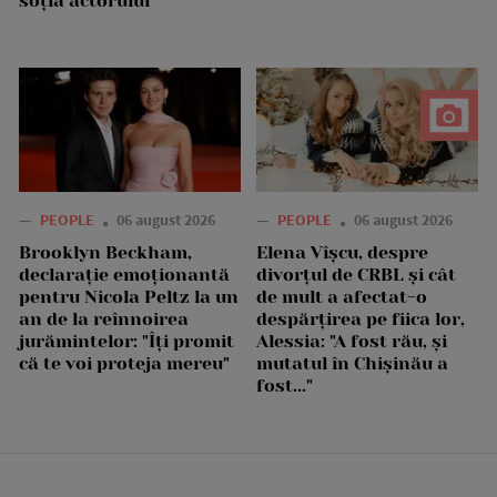
soția actorului
—
PEOPLE
06 august 2026
—
PEOPLE
06 august 2026
Brooklyn Beckham,
Elena Vîșcu, despre
declarație emoționantă
divorțul de CRBL și cât
pentru Nicola Peltz la un
de mult a afectat-o
an de la reînnoirea
despărțirea pe fiica lor,
jurămintelor: "Îți promit
Alessia: "A fost rău, și
că te voi proteja mereu"
mutatul în Chișinău a
fost..."