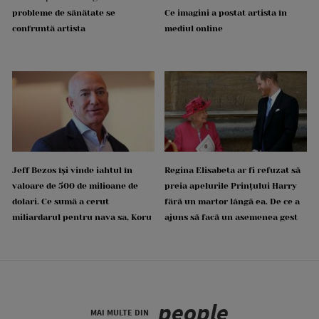
probleme de sănătate se
Ce imagini a postat artista în
confruntă artista
mediul online
Jeff Bezos își vinde iahtul în
Regina Elisabeta ar fi refuzat să
valoare de 500 de milioane de
preia apelurile Prințului Harry
dolari. Ce sumă a cerut
fără un martor lângă ea. De ce a
miliardarul pentru nava sa, Koru
ajuns să facă un asemenea gest
people
MAI MULTE DIN