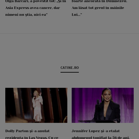
Olga Barcari, a povestit tot: „Și în
foarte ancorată în Dumnezeu.
Asia Express avea cancer, dar
Am lăsat tot greul în mâinile
nimeni nu știa, nici ea”
Lui...”
CATINE.RO
Dolly Parton și-a anulat
Jennifer Lopez și-a etalat
rezidența în Las Vegas. Cu ce
abdomenul tonifiat la 56 de ani.