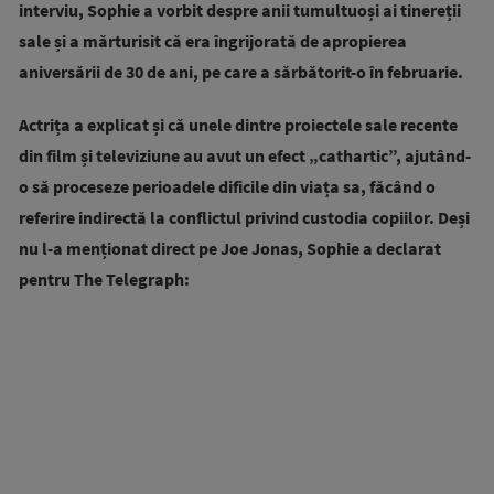
interviu, Sophie a vorbit despre anii tumultuoși ai tinereții
sale și a mărturisit că era îngrijorată de apropierea
aniversării de 30 de ani, pe care a sărbătorit-o în februarie.
Actrița a explicat și că unele dintre proiectele sale recente
din film și televiziune au avut un efect „cathartic”, ajutând-
o să proceseze perioadele dificile din viața sa, făcând o
referire indirectă la conflictul privind custodia copiilor. Deși
nu l-a menționat direct pe Joe Jonas, Sophie a declarat
pentru The Telegraph: