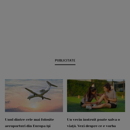
PUBLICITATE
Unul dintre cele mai folosite
Un vecin instruit poate salva o
aeroporturi din Europa își
viață. Vezi despre ce e vorba