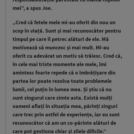
mei”, a spus Joe.
„Cred că fetele mele mi-au oferit din nou un
scop în viață. Sunt și mai recunoscător pentru
timpul pe care îl petrec alături de ele. Mă
motivează să muncesc și mai mult. Mi-au
oferit cu adevărat un motiv să trăiesc. Cred că,
în cele mai triste momente ale mele, îmi
amintesc foarte repede că o îmbrățișare din
partea lor poate rezolva toate problemele
lumii, cel puțin în lumea mea. Și știu că nu
sunt singurul care simte asta. Există mulți
oameni aflați în situația mea, părinți singuri
care trec prin astfel de experiențe, iar eu sunt
recunoscător că am un co-părinte alături de
care pot gestiona chiar și zilele dificile.”