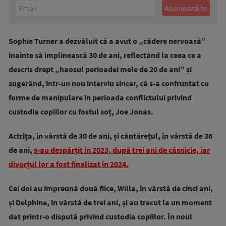
Sophie Turner a dezvăluit că a avut o „cădere nervoasă”
înainte să împlinească 30 de ani, reflectând la ceea ce a
descris drept „haosul perioadei mele de 20 de ani” și
sugerând, într-un nou interviu sincer, că s-a confruntat cu
forme de manipulare în perioada conflictului privind
custodia copiilor cu fostul soț, Joe Jonas.
Actrița, în vârstă de 30 de ani, și cântărețul, în vârstă de 36
de ani,
s-au despărțit în 2023, după trei ani de căsnicie, iar
divorțul lor a fost finalizat în 2024.
Cei doi au împreună două fiice, Willa, în vârstă de cinci ani,
și Delphine, în vârstă de trei ani, și au trecut la un moment
dat printr-o dispută privind custodia copiilor. În noul