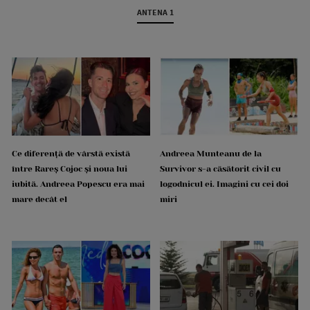
ANTENA 1
Ce diferență de vârstă există
Andreea Munteanu de la
între Rareș Cojoc și noua lui
Survivor s-a căsătorit civil cu
iubită. Andreea Popescu era mai
logodnicul ei. Imagini cu cei doi
mare decât el
miri