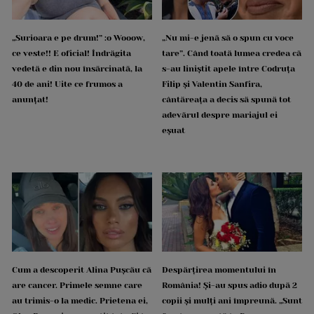
„Surioara e pe drum!” :o Wooow,
„Nu mi-e jenă să o spun cu voce
ce veste!! E oficial! Îndrăgita
tare”. Când toată lumea credea că
vedetă e din nou însărcinată, la
s-au liniștit apele între Codruța
40 de ani! Uite ce frumos a
Filip și Valentin Sanfira,
anunțat!
cântăreața a decis să spună tot
adevărul despre mariajul ei
eșuat
Cum a descoperit Alina Pușcău că
Despărțirea momentului în
are cancer. Primele semne care
România! Și-au spus adio după 2
au trimis-o la medic. Prietena ei,
copii și mulți ani împreună. „Sunt