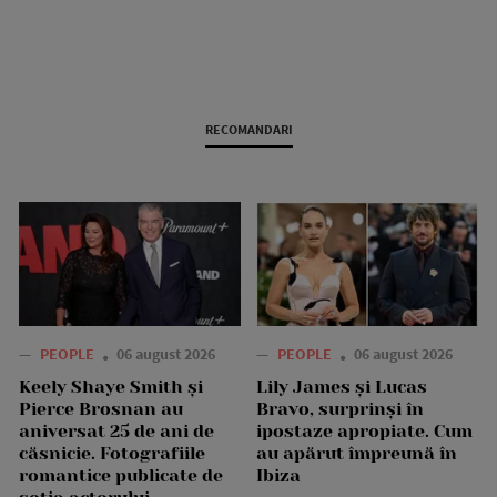
RECOMANDARI
—
PEOPLE
06 august 2026
—
PEOPLE
06 august 2026
Keely Shaye Smith și
Lily James și Lucas
Pierce Brosnan au
Bravo, surprinși în
aniversat 25 de ani de
ipostaze apropiate. Cum
căsnicie. Fotografiile
au apărut împreună în
romantice publicate de
Ibiza