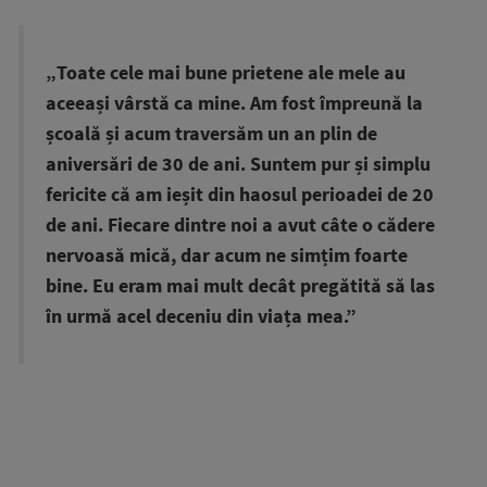
„Toate cele mai bune prietene ale mele au
aceeași vârstă ca mine. Am fost împreună la
școală și acum traversăm un an plin de
aniversări de 30 de ani. Suntem pur și simplu
fericite că am ieșit din haosul perioadei de 20
de ani. Fiecare dintre noi a avut câte o cădere
nervoasă mică, dar acum ne simțim foarte
bine. Eu eram mai mult decât pregătită să las
în urmă acel deceniu din viața mea.”