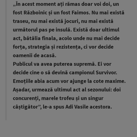
„În acest moment ați rămas doar voi doi, un
fost Războinic și un fost Faimos. Nu mai există
traseu, nu mai există jocuri, nu mai există
următorul pas pe insulă. Există doar ultimul
act, bătălia finala, acolo unde nu mai decide
forța, strategia și rezistența, ci vor decide
oamenii de acasă.
Publicul va avea puterea supremă. Ei vor
decide cine o să devină campionul Survivor.
Emoțiile abia acum vor ajunge la cote maxime.
Așadar, urmează ultimul act al sezonului: doi
concurenți, marele trofeu și un singur
câștigător”, le-a spus Adi Vasile acestora.