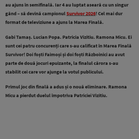
au ajuns în semifinală. Iar 4 au luptat aseară cu un singur
gând – să devină campionul
Survivor 2026
! Cel mai dur
format de televiziune a ajuns la Marea Finală.
Gabi Tamaș. Lucian Popa. Patricia Vizitiu. Ramona Micu. Ei
sunt cei patru concurenți care s-au calificat în Marea Finală
Survivor! Doi foști Faimoși și doi foști Războinici au avut
parte de două jocuri epuizante, la finalul cărora s-au
stabilit cei care vor ajunge la votul publicului.
Primul joc din finală a adus și o nouă eliminare. Ramona
Micu a pierdut duelul împotriva Patriciei Vizitiu.