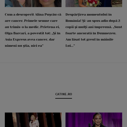
Cum a descoperit Alina Pușcău că
Despărțirea momentului în
are cancer. Primele semne care
România! Și-au spus adio după 2
au trimis-o la medic. Prietena ei,
copii și mulți ani împreună. „Sunt
Olga Barcari, a povestit tot: „Și în
foarte ancorată în Dumnezeu.
Asia Express avea cancer, dar
Am lăsat tot greul în mâinile
nimeni nu știa, nici ea”
Lui...”
CATINE.RO