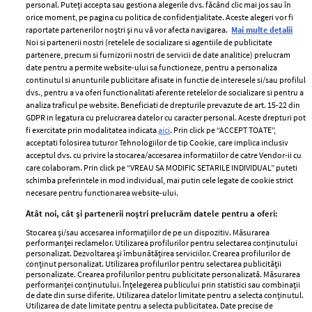
personal. Puteți accepta sau gestiona alegerile dvs. făcând clic mai jos sau în
orice moment, pe pagina cu politica de confidențialitate. Aceste alegeri vor fi
raportate partenerilor noștri și nu vă vor afecta navigarea.
Mai multe detalii
Noi si partenerii nostri (retelele de socializare si agentiile de publicitate
partenere, precum si furnizorii nostri de servicii de date analitice) prelucram
ELLE Style Awards
Termeni si conditii
date pentru a permite website-ului sa functioneze, pentru a personaliza
2024
continutul si anunturile publicitare afisate in functie de interesele si/sau profilul
Politica de
dvs., pentru a va oferi functionalitati aferente retelelor de socializare si pentru a
Despre ELLE
confidențialitate
analiza traficul pe website. Beneficiati de drepturile prevazute de art. 15-22 din
Romania
GDPR in legatura cu prelucrarea datelor cu caracter personal. Aceste drepturi pot
Politica de cookies
fi exercitate prin modalitatea indicata
aici
. Prin click pe “ACCEPT TOATE”,
Contact
Publicitate
acceptati folosirea tuturor Tehnologiilor de tip Cookie, care implica inclusiv
acceptul dvs. cu privire la stocarea/accesarea informatiilor de catre Vendor-ii cu
Abonamente
care colaboram. Prin click pe “VREAU SA MODIFIC SETARILE INDIVIDUAL” puteti
schimba preferintele in mod individual, mai putin cele legate de cookie strict
necesare pentru functionarea website-ului.
Stiri
Libertatea pentru
Atât noi, cât și partenerii noștri prelucrăm datele pentru a oferi:
femei
GSP
Stocarea și/sau accesarea informațiilor de pe un dispozitiv. Măsurarea
Viva
performanței reclamelor. Utilizarea profilurilor pentru selectarea conținutului
Unica
personalizat. Dezvoltarea și îmbunătățirea serviciilor. Crearea profilurilor de
Avantaje
conținut personalizat. Utilizarea profilurilor pentru selectarea publicității
Baby
personalizate. Crearea profilurilor pentru publicitate personalizată. Măsurarea
Retete practice
performanței conținutului. Înțelegerea publicului prin statistici sau combinații
Retete
de date din surse diferite. Utilizarea datelor limitate pentru a selecta conținutul.
Utilizarea de date limitate pentru a selecta publicitatea. Date precise de