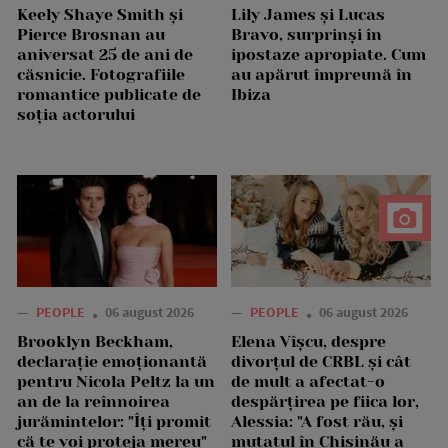
Keely Shaye Smith și
Lily James și Lucas
Pierce Brosnan au
Bravo, surprinși în
aniversat 25 de ani de
ipostaze apropiate. Cum
căsnicie. Fotografiile
au apărut împreună în
romantice publicate de
Ibiza
soția actorului
—
PEOPLE
06 august 2026
—
PEOPLE
06 august 2026
Brooklyn Beckham,
Elena Vîșcu, despre
declarație emoționantă
divorțul de CRBL și cât
pentru Nicola Peltz la un
de mult a afectat-o
an de la reînnoirea
despărțirea pe fiica lor,
jurămintelor: "Îți promit
Alessia: "A fost rău, și
că te voi proteja mereu"
mutatul în Chișinău a