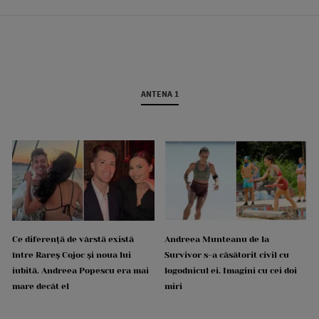
ANTENA 1
Ce diferență de vârstă există
Andreea Munteanu de la
între Rareș Cojoc și noua lui
Survivor s-a căsătorit civil cu
iubită. Andreea Popescu era mai
logodnicul ei. Imagini cu cei doi
mare decât el
miri