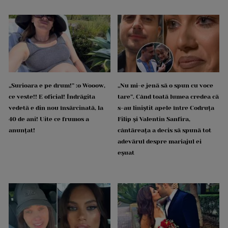
„Surioara e pe drum!” :o Wooow,
„Nu mi-e jenă să o spun cu voce
ce veste!! E oficial! Îndrăgita
tare”. Când toată lumea credea că
vedetă e din nou însărcinată, la
s-au liniștit apele între Codruța
40 de ani! Uite ce frumos a
Filip și Valentin Sanfira,
anunțat!
cântăreața a decis să spună tot
adevărul despre mariajul ei
eșuat