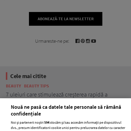
ABONEAZĂ-TE LA NEWSLETTER
Urmareste-ne pe:
Cele mai citite
BEAUTY
BEAUTY TIPS
BE
țe
7 uleiuri care stimulează creșterea rapidă a
Ce
părului
de
Nouă ne pasă ca datele tale personale să rămână
confidențiale
Noi și partenerii noștri
594
stocăm și/sau accesăm informații pe dispozitivul
dvs., precum identificatorii cookie unici pentru prelucrarea datelor cu caracter