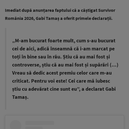
Imediat după anunțarea faptului că a câștigat Survivor
România 2026, Gabi Tamaș a oferit primele declarații.
„M-am bucurat foarte mult, cum s-au bucurat
cei de aici, adică înseamnă că i-am marcat pe
toți în bine sau în rău. Știu că au mai fost și
controverse, știu că au mai fost și supărări (…)
Vreau să dedic acest premiu celor care m-au
criticat. Pentru voi este! Cei care mă iubesc
știu cu adevărat cine sunt eu”, a declarat Gabi
Tamaș.