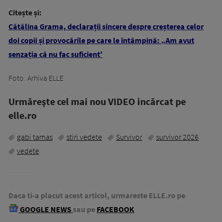
Citește și:
Cătălina Grama, declarații sincere despre creșterea celor
doi copii și provocările pe care le întâmpină: „Am avut
senzația că nu fac suficient'
Foto: Arhiva ELLE
Urmăreşte cel mai nou VIDEO incărcat pe
elle.ro
gabi tamas
stiri vedete
Survivor
survivor 2026
vedete
Daca ti-a placut acest articol, urmareste ELLE.ro pe
GOOGLE NEWS
sau pe
FACEBOOK