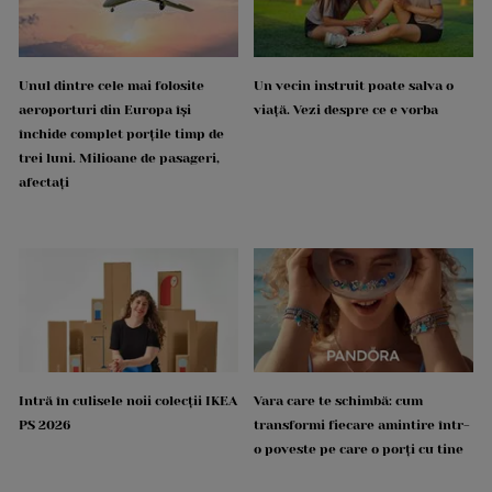
Unul dintre cele mai folosite
Un vecin instruit poate salva o
aeroporturi din Europa își
viață. Vezi despre ce e vorba
închide complet porțile timp de
trei luni. Milioane de pasageri,
afectați
Intră în culisele noii colecții IKEA
Vara care te schimbă: cum
PS 2026
transformi fiecare amintire într-
o poveste pe care o porți cu tine