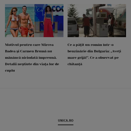
Motivul pentru care Mircea
Ce a pățit un român într-o
Badea și Carmen Brumă nu
benzinărie din Bulgaria: „Aveți
mănâncă niciodată împreună.
mare grijă!”. Ce a observat pe
Detalii neștiute din viața lor de
chitanță
cuplu
UNICA.RO