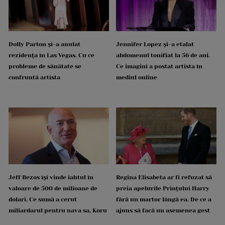
Dolly Parton și-a anulat
Jennifer Lopez și-a etalat
rezidența în Las Vegas. Cu ce
abdomenul tonifiat la 56 de ani.
probleme de sănătate se
Ce imagini a postat artista în
confruntă artista
mediul online
Jeff Bezos își vinde iahtul în
Regina Elisabeta ar fi refuzat să
valoare de 500 de milioane de
preia apelurile Prințului Harry
dolari. Ce sumă a cerut
fără un martor lângă ea. De ce a
miliardarul pentru nava sa, Koru
ajuns să facă un asemenea gest