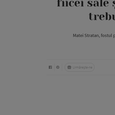
fiicei sale
treb
Matei Stratan, fostul 
Urmărește-ne