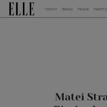
Fashion
Beauty
People
Health &
Matei Stra