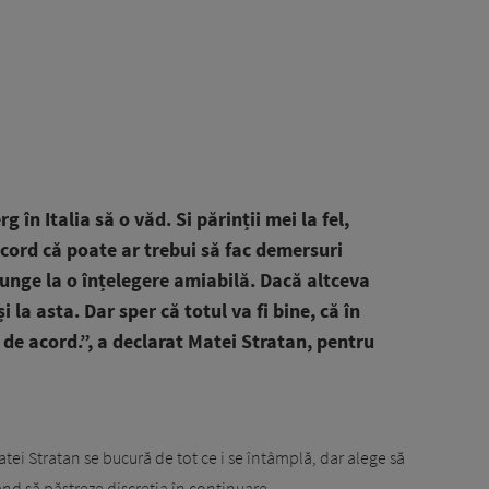
 în Italia să o văd. Si părinții mei la fel,
cord că poate ar trebui să fac demersuri
junge la o înțelegere amiabilă. Dacă altceva
 la asta. Dar sper că totul va fi bine, că în
de acord.”, a declarat Matei Stratan, pentru
atei Stratan se bucură de tot ce i se întâmplă, dar alege să
rând să păstreze discreția în continuare.