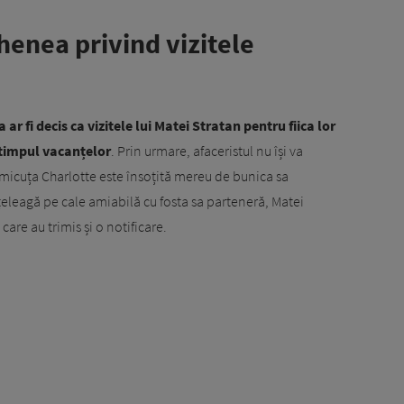
henea privind vizitele
ar fi decis ca vizitele lui Matei Stratan pentru fiica lor
în timpul vacanțelor
. Prin urmare, afaceristul nu își va
icuța Charlotte este însoțită mereu de bunica sa
nțeleagă pe cale amiabilă cu fosta sa parteneră, Matei
 care au trimis și o notificare.