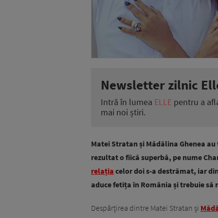
Newsletter zilnic Ell
Intră în lumea
ELLE
pentru a afl
mai noi știri.
Matei Stratan și Mădălina Ghenea au t
rezultat o fiică superbă, pe nume Char
relația
celor doi s-a destrămat, iar d
aduce fetița în România și trebuie să 
Despărțirea dintre Matei Stratan și
Mădă