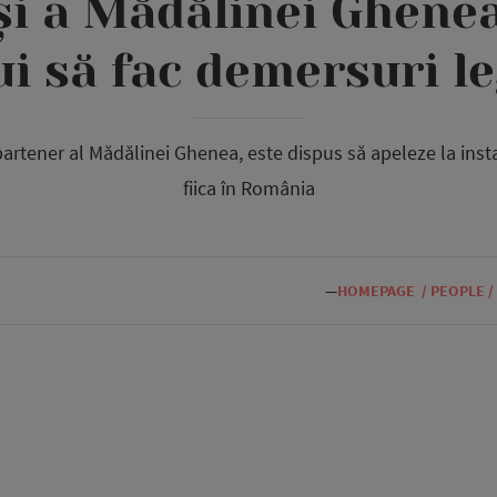
 și a Mădălinei Ghene
ui să fac demersuri le
partener al Mădălinei Ghenea, este dispus să apeleze la ins
fiica în România
—
HOMEPAGE
/
PEOPLE
/