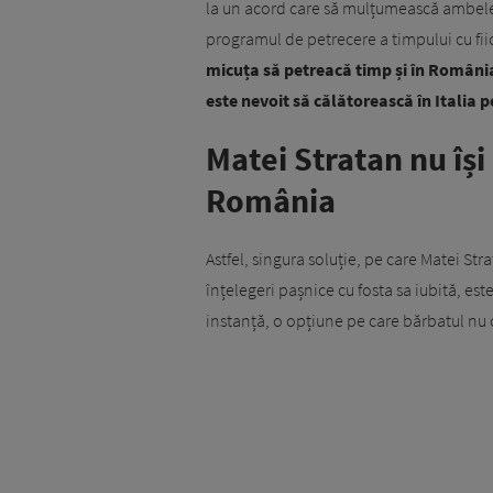
la un acord care să mulțumească ambele pă
programul de petrecere a timpului cu fiic
micuța să petreacă timp și în România, 
este nevoit să călătorească în Italia p
Matei Stratan nu își
România
Astfel, singura soluție, pe care Matei St
înțelegeri pașnice cu fosta sa iubită, est
instanță, o opțiune pe care bărbatul nu 