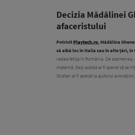
Decizia Mădălinei G
afaceristului
Potrivit
Playtech.ro
, Mădălina Ghenea 
să aibă loc în Italia sau în alte țări, 
vedea fetița în România. De asemenea, m
maternă. Deși acesta ar fi sperat să se î
Stratan ar fi apelat la ajutorul avocaților,