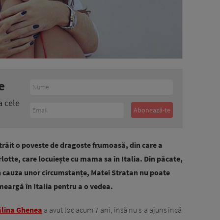
e
a cele
răit o poveste de dragoste frumoasă, din care a
lotte, care locuiește cu mama sa în Italia. Din păcate,
in cauza unor circumstanțe, Mat
ei Stratan nu poate
meargă în Italia pentru a o vedea.
lina Ghenea
a avut loc acum 7 ani, însă nu s-a ajuns încă