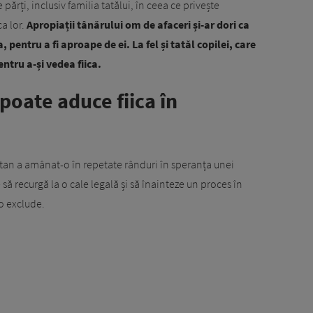
rți, inclusiv familia tatălui, în ceea ce privește
a lor.
Apropiații tânărului om de afaceri și-ar dori ca
pentru a fi aproape de ei. La fel și tatăl copilei, care
entru a-și vedea fiica.
 poate aduce fiica în
ratan a amânat-o în repetate rânduri în speranța unei
e să recurgă la o cale legală și să înainteze un proces în
o exclude.