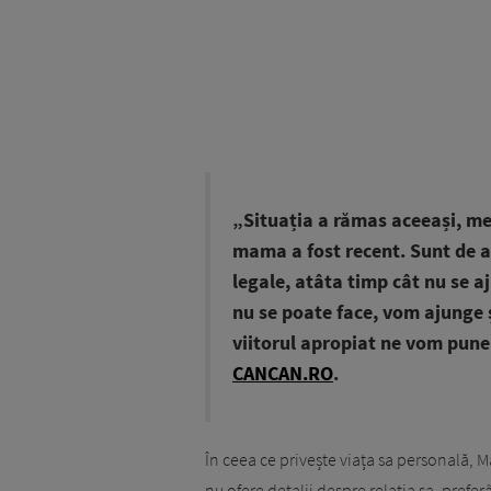
„Situația a rămas aceeași, merg
mama a fost recent. Sunt de a
legale, atâta timp cât nu se a
nu se poate face, vom ajunge și
viitorul apropiat ne vom pune 
CANCAN.RO
.
În ceea ce privește viața sa personală, M
nu ofere detalii despre relația sa, prefe