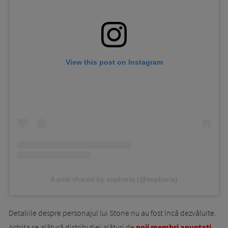
View this post on Instagram
A post shared by euphoria (@euphoria)
Detaliile despre personajul lui Stone nu au fost încă dezvăluite.
Actrița se alătură distribuției alături de
noii membri anunțați