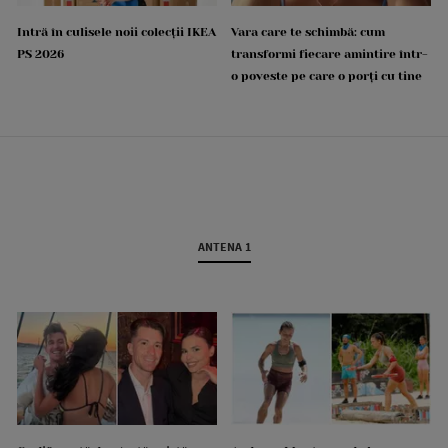
Intră în culisele noii colecții IKEA
Vara care te schimbă: cum
PS 2026
transformi fiecare amintire într-
o poveste pe care o porți cu tine
ANTENA 1