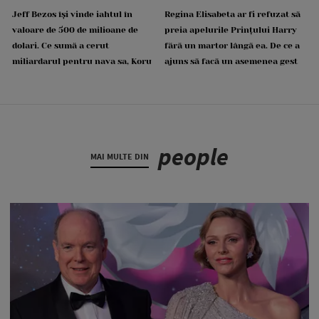
Jeff Bezos își vinde iahtul în
Regina Elisabeta ar fi refuzat să
valoare de 500 de milioane de
preia apelurile Prințului Harry
dolari. Ce sumă a cerut
fără un martor lângă ea. De ce a
miliardarul pentru nava sa, Koru
ajuns să facă un asemenea gest
people
MAI MULTE DIN