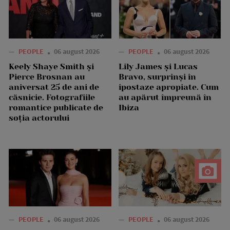
—
PEOPLE
06 august 2026
—
PEOPLE
06 august 2026
Keely Shaye Smith și
Lily James și Lucas
Pierce Brosnan au
Bravo, surprinși în
aniversat 25 de ani de
ipostaze apropiate. Cum
căsnicie. Fotografiile
au apărut împreună în
romantice publicate de
Ibiza
soția actorului
—
PEOPLE
06 august 2026
—
PEOPLE
06 august 2026