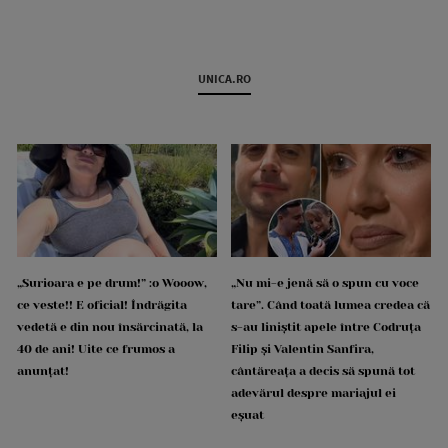
UNICA.RO
„Surioara e pe drum!” :o Wooow,
„Nu mi-e jenă să o spun cu voce
ce veste!! E oficial! Îndrăgita
tare”. Când toată lumea credea că
vedetă e din nou însărcinată, la
s-au liniștit apele între Codruța
40 de ani! Uite ce frumos a
Filip și Valentin Sanfira,
anunțat!
cântăreața a decis să spună tot
adevărul despre mariajul ei
eșuat