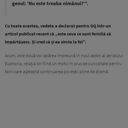
genul: ‘Nu este treaba nimănui!'”.
Cu toate acestea, vedeta a declarat pentru GQ într-un
articol publicat recent că „este ceva ce sunt fericită să
împărtășesc. Și cred că și ea simte la fel”.
Acum, cele două vor apărea împreună în noul sezon al serialului
Euphoria, relația lor fiind un motiv în plus de curiozitate pentru
fanii care așteaptă continuarea poveștii pline de dramă.