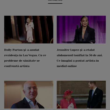
Dolly Parton și-a anulat
Jennifer Lopez și-a etalat
rezidența în Las Vegas. Cu ce
abdomenul tonifiat la 56 de ani.
probleme de sănătate se
Ce imagini a postat artista în
confruntă artista
mediul online