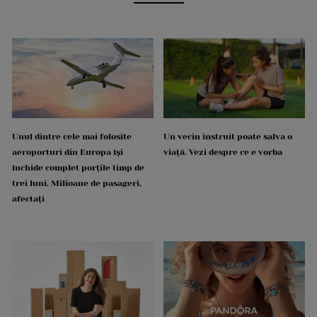
Unul dintre cele mai folosite
Un vecin instruit poate salva o
aeroporturi din Europa își
viață. Vezi despre ce e vorba
închide complet porțile timp de
trei luni. Milioane de pasageri,
afectați