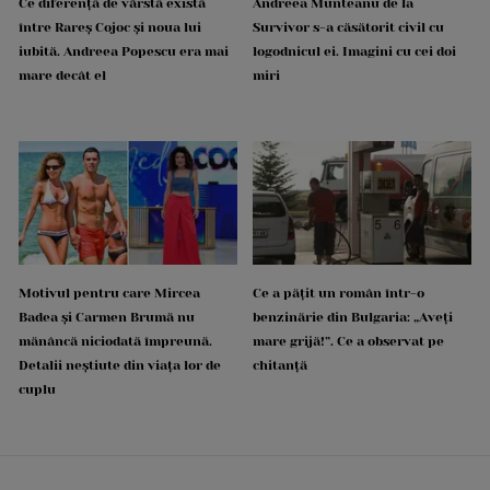
Ce diferență de vârstă există
Andreea Munteanu de la
între Rareș Cojoc și noua lui
Survivor s-a căsătorit civil cu
iubită. Andreea Popescu era mai
logodnicul ei. Imagini cu cei doi
mare decât el
miri
Motivul pentru care Mircea
Ce a pățit un român într-o
Badea și Carmen Brumă nu
benzinărie din Bulgaria: „Aveți
mănâncă niciodată împreună.
mare grijă!”. Ce a observat pe
Detalii neștiute din viața lor de
chitanță
cuplu