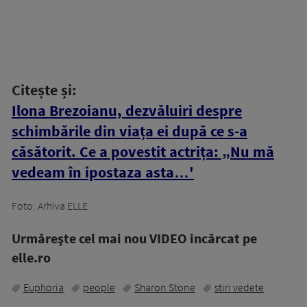
Citește și:
Ilona Brezoianu, dezvăluiri despre
schimbările din viața ei după ce s-a
căsătorit. Ce a povestit actrița: „Nu mă
vedeam în ipostaza asta…'
Foto: Arhiva ELLE
Urmăreşte cel mai nou VIDEO incărcat pe
elle.ro
Euphoria
people
Sharon Stone
stiri vedete