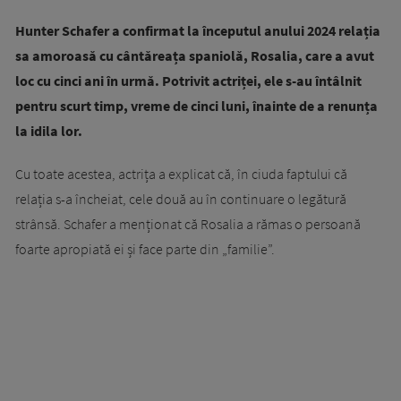
Hunter Schafer a confirmat la începutul anului 2024 relația
sa amoroasă cu cântăreața spaniolă, Rosalia, care a avut
loc cu cinci ani în urmă. Potrivit actriței, ele s-au întâlnit
pentru scurt timp, vreme de cinci luni, înainte de a renunța
la idila lor.
Cu toate acestea, actrița a explicat că, în ciuda faptului că
relația s-a încheiat, cele două au în continuare o legătură
strânsă. Schafer a menționat că Rosalia a rămas o persoană
foarte apropiată ei și face parte din „familie”.