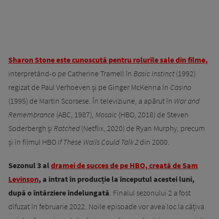
Sharon Stone este cunoscută pentru rolurile sale din filme,
interpretând-o pe Catherine Tramell în
Basic Instinct
(1992)
regizat de Paul Verhoeven și pe Ginger McKenna în
Casino
(1995) de Martin Scorsese. În televiziune, a apărut în
War and
Remembrance
(ABC, 1987),
Mosaic
(HBO, 2018) de Steven
Soderbergh și
Ratched
(Netflix, 2020) de Ryan Murphy, precum
și în filmul HBO
If These Walls Could Talk 2
din 2000.
Sezonul 3 al
dramei de succes de pe HBO, creată de Sam
Levinson
, a intrat în producție la începutul acestei luni,
după o întârziere îndelungată
. Finalul sezonului 2 a fost
difuzat în februarie 2022. Noile episoade vor avea loc la câțiva