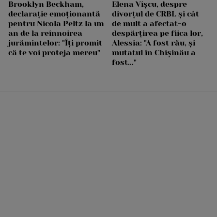
Brooklyn Beckham,
Elena Vîșcu, despre
declarație emoționantă
divorțul de CRBL și cât
pentru Nicola Peltz la un
de mult a afectat-o
an de la reînnoirea
despărțirea pe fiica lor,
jurămintelor: "Îți promit
Alessia: "A fost rău, și
că te voi proteja mereu"
mutatul în Chișinău a
fost..."