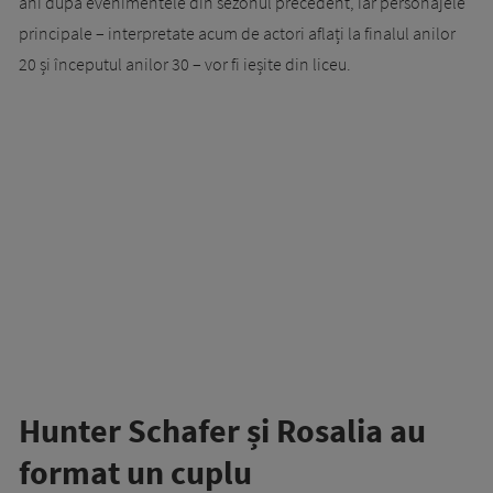
ani după evenimentele din sezonul precedent, iar personajele
principale – interpretate acum de actori aflați la finalul anilor
20 și începutul anilor 30 – vor fi ieșite din liceu.
Hunter Schafer și Rosalia au
format un cuplu