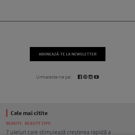
ABONEAZĂ-TE LA NEWSLETTER
Urmareste-ne pe:
Cele mai citite
BEAUTY
BEAUTY TIPS
BE
țe
7 uleiuri care stimulează creșterea rapidă a
Ce