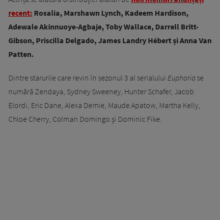
recent:
Rosalia, Marshawn Lynch, Kadeem Hardison,
Adewale Akinnuoye-Agbaje, Toby Wallace, Darrell Britt-
Gibson, Priscilla Delgado, James Landry Hébert și Anna Van
Patten.
Dintre starurile care revin în sezonul 3 al serialului
Euphoria
se
numără Zendaya, Sydney Sweeney, Hunter Schafer, Jacob
Elordi, Eric Dane, Alexa Demie, Maude Apatow, Martha Kelly,
Chloe Cherry, Colman Domingo și Dominic Fike.