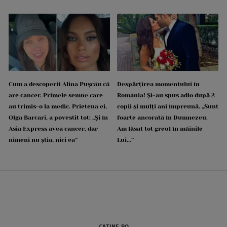
Cum a descoperit Alina Pușcău că
Despărțirea momentului în
are cancer. Primele semne care
România! Și-au spus adio după 2
au trimis-o la medic. Prietena ei,
copii și mulți ani împreună. „Sunt
Olga Barcari, a povestit tot: „Și în
foarte ancorată în Dumnezeu.
Asia Express avea cancer, dar
Am lăsat tot greul în mâinile
nimeni nu știa, nici ea”
Lui...”
CATINE.RO