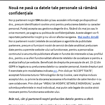
părului
de
Nouă ne pasă ca datele tale personale să rămână
confidențiale
Noi și partenerii noștri
594
stocăm și/sau accesăm informații pe dispozitivul
dvs., precum identificatorii cookie unici pentru prelucrarea datelor cu caracter
personal. Puteți accepta sau gestiona alegerile dvs. făcând clic mai jos sau în
orice moment, pe pagina cu politica de confidențialitate. Aceste alegeri vor fi
raportate partenerilor noștri și nu vă vor afecta navigarea.
Mai multe detalii
Noi si partenerii nostri (retelele de socializare si agentiile de publicitate
partenere, precum si furnizorii nostri de servicii de date analitice) prelucram
ELLE Style Awards
Termeni si conditii
date pentru a permite website-ului sa functioneze, pentru a personaliza
2024
continutul si anunturile publicitare afisate in functie de interesele si/sau profilul
Politica de
dvs., pentru a va oferi functionalitati aferente retelelor de socializare si pentru a
Despre ELLE
confidențialitate
analiza traficul pe website. Beneficiati de drepturile prevazute de art. 15-22 din
Romania
GDPR in legatura cu prelucrarea datelor cu caracter personal. Aceste drepturi pot
Politica de cookies
fi exercitate prin modalitatea indicata
aici
. Prin click pe “ACCEPT TOATE”,
Contact
Publicitate
acceptati folosirea tuturor Tehnologiilor de tip Cookie, care implica inclusiv
acceptul dvs. cu privire la stocarea/accesarea informatiilor de catre Vendor-ii cu
Abonamente
care colaboram. Prin click pe “VREAU SA MODIFIC SETARILE INDIVIDUAL” puteti
schimba preferintele in mod individual, mai putin cele legate de cookie strict
necesare pentru functionarea website-ului.
Stiri
Libertatea pentru
Atât noi, cât și partenerii noștri prelucrăm datele pentru a oferi:
femei
GSP