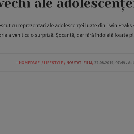
vechi ale adolescențe
escut cu reprezentări ale adolescenței luate din Twin Peaks ș
ia a venit ca o surpriză. Șocantă, dar fără îndoială foarte p
—
HOMEPAGE
/
LIFESTYLE
/
NOUTATI FILM
,
22.08.2019, 07:49
. Ac