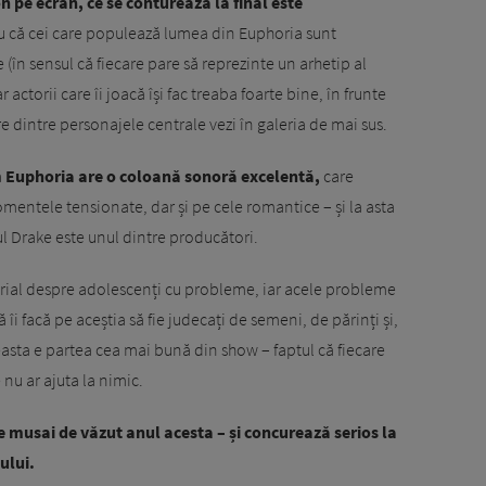
 pe ecran, ce se conturează la final este
 că cei care populează lumea din Euphoria sunt
(în sensul că fiecare pare să reprezinte un arhetip al
r actorii care îi joacă își fac treaba foarte bine, în frunte
 dintre personajele centrale vezi în galeria de mai sus.
ă
Euphoria are o coloană sonoră excelentă,
care
ntele tensionate, dar și pe cele romantice – și la asta
ul Drake este unul dintre producători.
serial despre adolescenți cu probleme, iar acele probleme
 îi facă pe aceștia să fie judecați de semeni, de părinți și,
ceasta e partea cea mai bună din show – faptul că fiecare
 nu ar ajuta la nimic.
 musai de văzut anul acesta – și concurează serios la
ului.