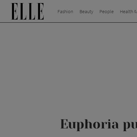
Fashion
Beauty
People
Health &
Euphoria pu