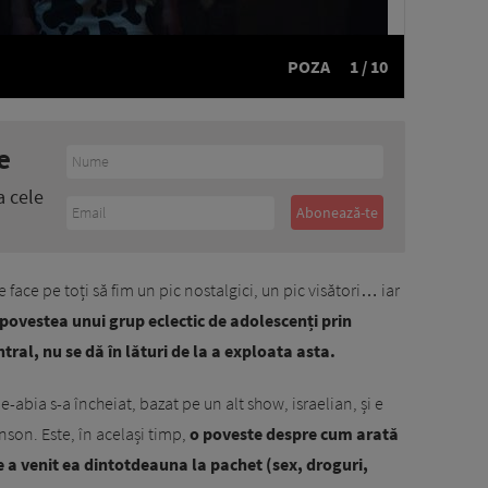
POZA
1 / 10
e
a cele
 face pe toți să fim un pic nostalgici, un pic visători… iar
ovestea unui grup eclectic de adolescenți prin
ral, nu se dă în lături de la a exploata asta.
e-abia s-a încheiat, bazat pe un alt show, israelian, și e
nson. Este, în același timp,
o poveste despre cum arată
ce a venit ea dintotdeauna la pachet (sex, droguri,