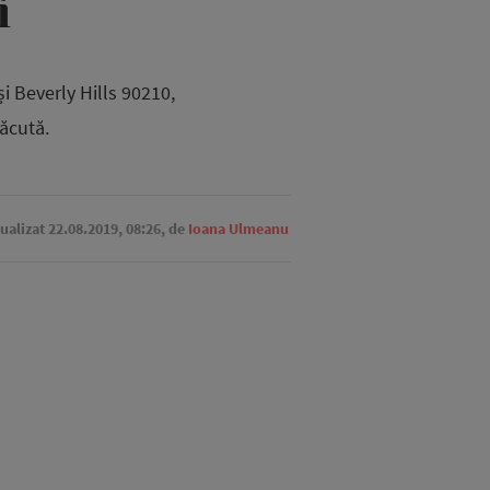
i
i Beverly Hills 90210,
lăcută.
tualizat 22.08.2019, 08:26,
de
Ioana Ulmeanu