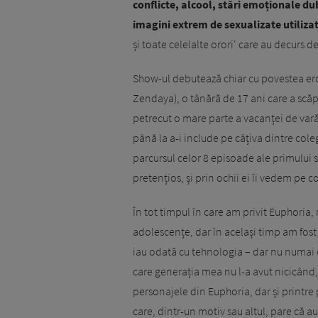
conflicte, alcool, stări emoționale du
imagini extrem de sexualizate utiliza
și toate celelalte orori' care au decurs d
Show-ul debutează chiar cu povestea eroi
Zendaya), o tânără de 17 ani care a scăpa
petrecut o mare parte a vacanței de vară
până la a-i include pe câțiva dintre cole
parcursul celor 8 episoade ale primului s
pretențios, și prin ochii ei îi vedem pe c
În tot timpul în care am privit Euphoria
adolescențe, dar în același timp am fos
iau odată cu tehnologia – dar nu numai cu
care generația mea nu l-a avut nicicând,
personajele din Euphoria, dar și printre 
care, dintr-un motiv sau altul, pare că au