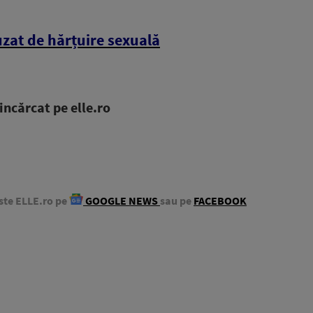
zat de hărțuire sexuală
ncărcat pe elle.ro
ste ELLE.ro pe
GOOGLE NEWS
sau pe
FACEBOOK