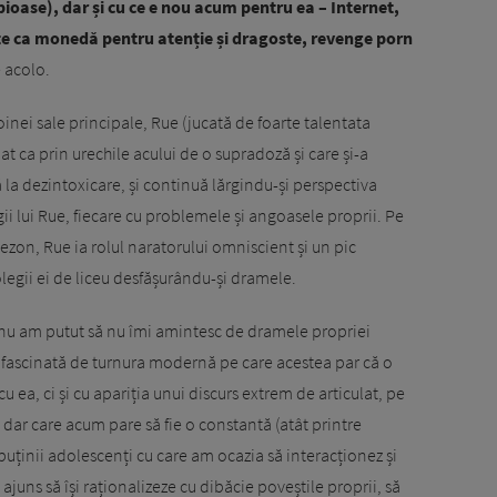
bioase), dar și cu ce e nou acum pentru ea – Internet,
te ca monedă pentru atenție și dragoste, revenge porn
e acolo.
nei sale principale, Rue (jucată de foarte talentata
t ca prin urechile acului de o supradoză și care și-a
 la dezintoxicare, și continuă lărgindu-și perspectiva
gii lui Rue, fiecare cu problemele și angoasele proprii. Pe
ezon, Rue ia rolul naratorului omniscient și un pic
olegii ei de liceu desfășurându-și dramele.
, nu am putut să nu îmi amintesc de dramele propriei
t fascinată de turnura modernă pe care acestea par că o
 ea, ci și cu apariția unui discurs extrem de articulat, pe
 dar care acum pare să fie o constantă (atât printre
puținii adolescenți cu care am ocazia să interacționez și
 ajuns să își raționalizeze cu dibăcie poveștile proprii, să