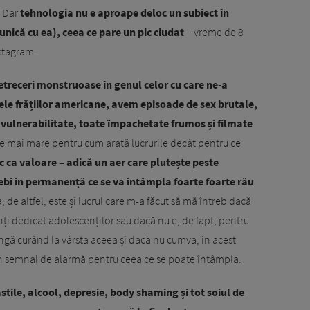
. Dar
tehnologia nu e aproape deloc un subiect în
unică cu ea), ceea ce pare un pic ciudat
– vreme de 8
stagram.
etreceri monstruoase în genul celor cu care ne-a
sele frățiilor americane, avem episoade de sex brutale,
ă vulnerabilitate, toate împachetate frumos și filmate
e mai mare pentru cum arată lucrurile decât pentru ce
c ca valoare – adică un aer care plutește peste
ntrebi în permanență ce se va întâmpla foarte foarte rău
, de altfel, este și lucrul care m-a făcut să mă întreb dacă
ți dedicat adolescenților sau dacă nu e, de fapt, pentru
ngă curând la vârsta aceea și dacă nu cumva, în acest
un semnal de alarmă pentru ceea ce se poate întâmpla.
stile, alcool, depresie, body shaming și tot soiul de