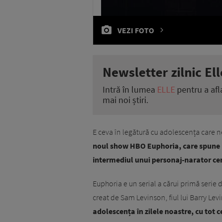
VEZI FOTO
Newsletter zilnic Ell
Intră în lumea
ELLE
pentru a afl
mai noi știri.
E ceva în legătură cu adolescența care ne
noul show HBO Euphoria, care spune p
intermediul unui personaj-narator cent
Euphoria e un serial a cărui primă serie d
creat de Sam Levinson, fiul lui Barry Levi
adolescența în zilele noastre, cu tot 