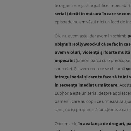
le organizeze și să le justifice impecabil)
serial (decât în măsura în care se com
episoade nu am văzut nici un feed de In
OK, nu avem asta, dar avem în schimb
p
obișnuit Hollywood-ul că se fac în ca
avem violuri, violență și foarte mult
impecabil
(uneori parcă cu o preocupar
spun ele). Și avem ceea ce se cheamă
șo
întregul serial și care te face să te î
în secvența imediat următoare.
Acesta
Euphoria este un serial despre adolescen
oamenii care au copii ce urmează să aju
sens, nu își propune să funcționeze ca 
Oricum ar fi,
în avalanșa de droguri, pa