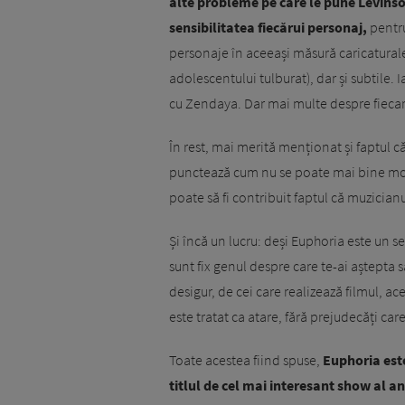
alte probleme pe care le pune Levinson
sensibilitatea fiecărui personaj,
pentru
personaje în aceeași măsură caricaturale 
adolescentului tulburat), dar și subtile. Ia
cu Zendaya. Dar mai multe despre fiecare
În rest, mai merită menționat și faptul c
punctează cum nu se poate mai bine mome
poate să fi contribuit faptul că muzician
Și încă un lucru: deși Euphoria este un 
sunt fix genul despre care te-ai aștepta să
desigur, de cei care realizează filmul, a
este tratat ca atare, fără prejudecăți care
Toate acestea fiind spuse,
Euphoria este
titlul de cel mai interesant show al an