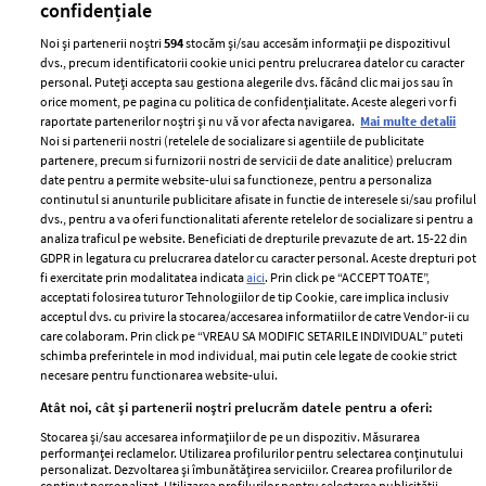
confidențiale
Noi și partenerii noștri
594
stocăm și/sau accesăm informații pe dispozitivul
dvs., precum identificatorii cookie unici pentru prelucrarea datelor cu caracter
personal. Puteți accepta sau gestiona alegerile dvs. făcând clic mai jos sau în
orice moment, pe pagina cu politica de confidențialitate. Aceste alegeri vor fi
raportate partenerilor noștri și nu vă vor afecta navigarea.
Mai multe detalii
Noi si partenerii nostri (retelele de socializare si agentiile de publicitate
partenere, precum si furnizorii nostri de servicii de date analitice) prelucram
ELLE Style Awards
Termeni si conditii
date pentru a permite website-ului sa functioneze, pentru a personaliza
2024
continutul si anunturile publicitare afisate in functie de interesele si/sau profilul
Politica de
dvs., pentru a va oferi functionalitati aferente retelelor de socializare si pentru a
Despre ELLE
confidențialitate
analiza traficul pe website. Beneficiati de drepturile prevazute de art. 15-22 din
Romania
GDPR in legatura cu prelucrarea datelor cu caracter personal. Aceste drepturi pot
Politica de cookies
fi exercitate prin modalitatea indicata
aici
. Prin click pe “ACCEPT TOATE”,
Contact
Publicitate
acceptati folosirea tuturor Tehnologiilor de tip Cookie, care implica inclusiv
acceptul dvs. cu privire la stocarea/accesarea informatiilor de catre Vendor-ii cu
Abonamente
care colaboram. Prin click pe “VREAU SA MODIFIC SETARILE INDIVIDUAL” puteti
schimba preferintele in mod individual, mai putin cele legate de cookie strict
necesare pentru functionarea website-ului.
Stiri
Libertatea pentru
Atât noi, cât și partenerii noștri prelucrăm datele pentru a oferi:
femei
GSP
Stocarea și/sau accesarea informațiilor de pe un dispozitiv. Măsurarea
Viva
performanței reclamelor. Utilizarea profilurilor pentru selectarea conținutului
Unica
personalizat. Dezvoltarea și îmbunătățirea serviciilor. Crearea profilurilor de
Avantaje
conținut personalizat. Utilizarea profilurilor pentru selectarea publicității