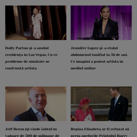
Dolly Parton și-a anulat
Jennifer Lopez și-a etalat
rezidența în Las Vegas. Cu ce
abdomenul tonifiat la 56 de ani.
probleme de sănătate se
Ce imagini a postat artista în
confruntă artista
mediul online
Jeff Bezos își vinde iahtul în
Regina Elisabeta ar fi refuzat să
valoare de 500 de milioane de
preia apelurile Prințului Harry