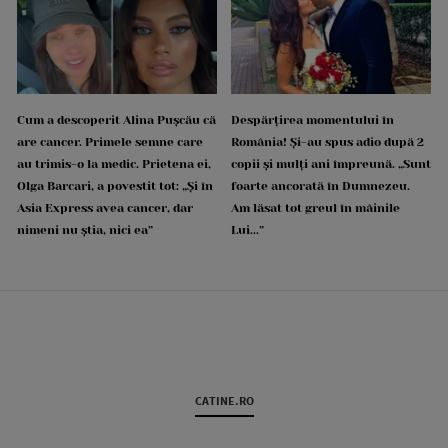
Cum a descoperit Alina Pușcău că
Despărțirea momentului în
are cancer. Primele semne care
România! Și-au spus adio după 2
au trimis-o la medic. Prietena ei,
copii și mulți ani împreună. „Sunt
Olga Barcari, a povestit tot: „Și în
foarte ancorată în Dumnezeu.
Asia Express avea cancer, dar
Am lăsat tot greul în mâinile
nimeni nu știa, nici ea”
Lui...”
CATINE.RO