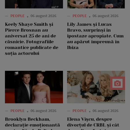
—
PEOPLE
06 august 2026
—
PEOPLE
06 august 2026
Keely Shaye Smith și
Lily James și Lucas
Pierce Brosnan au
Bravo, surprinși în
aniversat 25 de ani de
ipostaze apropiate. Cum
căsnicie. Fotografiile
au apărut împreună în
romantice publicate de
Ibiza
soția actorului
—
PEOPLE
06 august 2026
—
PEOPLE
06 august 2026
Brooklyn Beckham,
Elena Vîșcu, despre
declarație emoționantă
divorțul de CRBL și cât