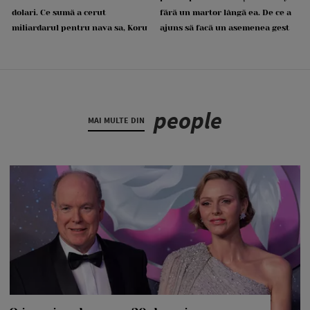
dolari. Ce sumă a cerut
fără un martor lângă ea. De ce a
miliardarul pentru nava sa, Koru
ajuns să facă un asemenea gest
people
MAI MULTE DIN