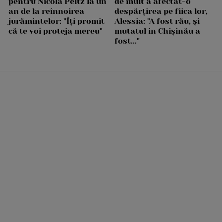
pentru Nicola Peltz la un
de mult a afectat-o
an de la reînnoirea
despărțirea pe fiica lor,
jurămintelor: "Îți promit
Alessia: "A fost rău, și
că te voi proteja mereu"
mutatul în Chișinău a
fost..."