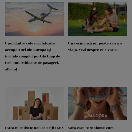
Unul dintre cele mai folosite
Un vecin instruit poate salva o
aeroporturi din Europa își
viață. Vezi despre ce e vorba
închide complet porțile timp de
trei luni. Milioane de pasageri,
afectați
Intră în culisele noii colecții IKEA
Vara care te schimbă: cum