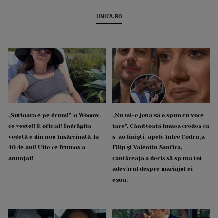
UNICA.RO
„Surioara e pe drum!” :o Wooow,
„Nu mi-e jenă să o spun cu voce
ce veste!! E oficial! Îndrăgita
tare”. Când toată lumea credea că
vedetă e din nou însărcinată, la
s-au liniștit apele între Codruța
40 de ani! Uite ce frumos a
Filip și Valentin Sanfira,
anunțat!
cântăreața a decis să spună tot
adevărul despre mariajul ei
eșuat