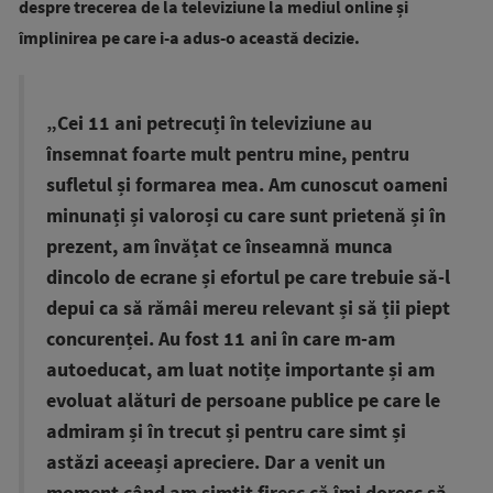
despre trecerea de la televiziune la mediul online și
împlinirea pe care i-a adus-o această decizie.
„Cei 11 ani petrecuți în televiziune au
însemnat foarte mult pentru mine, pentru
sufletul și formarea mea. Am cunoscut oameni
minunați și valoroși cu care sunt prietenă și în
prezent, am învățat ce înseamnă munca
dincolo de ecrane și efortul pe care trebuie să-l
depui ca să rămâi mereu relevant și să ții piept
concurenței. Au fost 11 ani în care m-am
autoeducat, am luat notițe importante și am
evoluat alături de persoane publice pe care le
admiram și în trecut și pentru care simt și
astăzi aceeași apreciere. Dar a venit un