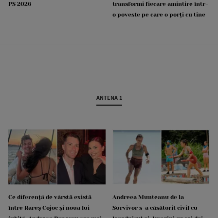
PS 2026
transformi fiecare amintire într-
o poveste pe care o porți cu tine
ANTENA 1
Ce diferență de vârstă există
Andreea Munteanu de la
între Rareș Cojoc și noua lui
Survivor s-a căsătorit civil cu