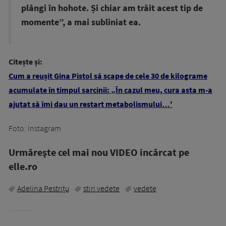
plângi în hohote. Și chiar am trăit acest tip de
momente”, a mai subliniat ea.
Citește și:
Cum a reușit Gina Pistol să scape de cele 30 de kilograme
acumulate în timpul sarcinii: „În cazul meu, cura asta m-a
ajutat să îmi dau un restart metabolismului…'
Foto: Instagram
Urmăreşte cel mai nou VIDEO incărcat pe
elle.ro
Adelina Pestrițu
stiri vedete
vedete