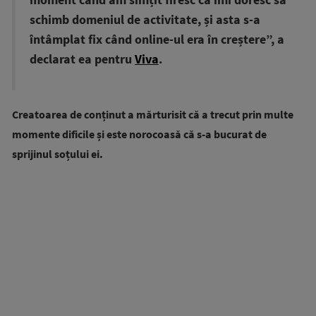
moment când am simțit firesc că îmi doresc să
schimb domeniul de activitate, și asta s-a
întâmplat fix când online-ul era în creștere”, a
declarat ea pentru
Viva
.
Creatoarea de conținut a mărturisit că a trecut prin multe
momente dificile și este norocoasă că s-a bucurat de
sprijinul soțului ei.