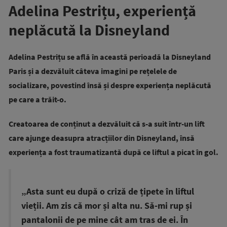
Adelina Pestrițu, experiență
neplăcută la Disneyland
Adelina Pestrițu se află în această perioadă la Disneyland
Paris și a dezvăluit câteva imagini pe rețelele de
socializare, povestind însă și despre experiența neplăcută
pe care a trăit-o.
Creatoarea de conținut a dezvăluit că s-a suit într-un lift
care ajunge deasupra atracțiilor din Disneyland, însă
experiența a fost traumatizantă după ce liftul a picat în gol.
„Asta sunt eu după o criză de țipete în liftul
vieții. Am zis că mor și alta nu. Să-mi rup și
pantalonii de pe mine cât am tras de ei. În