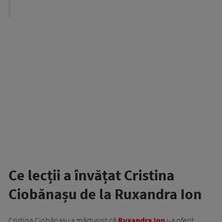
Ce lecții a învățat Cristina
Ciobănașu de la Ruxandra Ion
Cristina Ciobănașu a mărturisit că
Ruxandra Ion
i-a oferit