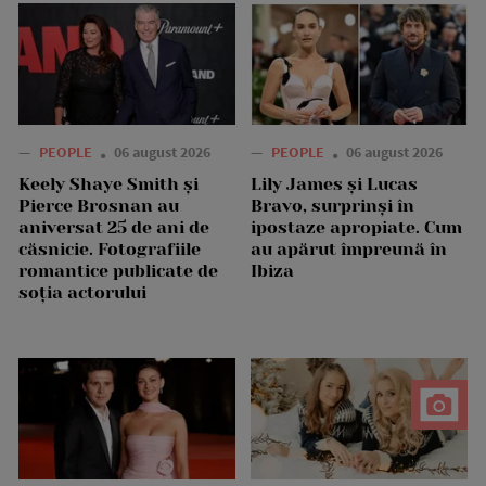
—
PEOPLE
06 august 2026
—
PEOPLE
06 august 2026
Keely Shaye Smith și
Lily James și Lucas
Pierce Brosnan au
Bravo, surprinși în
aniversat 25 de ani de
ipostaze apropiate. Cum
căsnicie. Fotografiile
au apărut împreună în
romantice publicate de
Ibiza
soția actorului