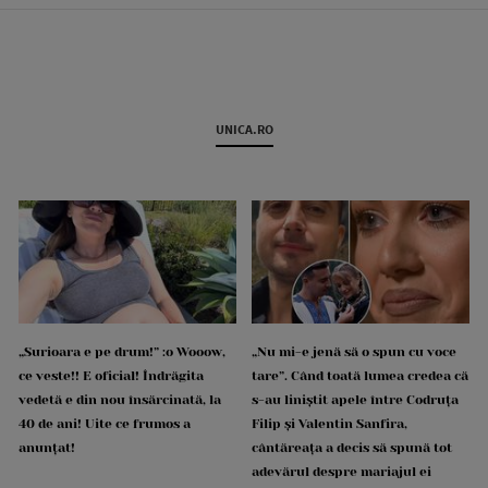
UNICA.RO
„Surioara e pe drum!” :o Wooow,
„Nu mi-e jenă să o spun cu voce
ce veste!! E oficial! Îndrăgita
tare”. Când toată lumea credea că
vedetă e din nou însărcinată, la
s-au liniștit apele între Codruța
40 de ani! Uite ce frumos a
Filip și Valentin Sanfira,
anunțat!
cântăreața a decis să spună tot
adevărul despre mariajul ei