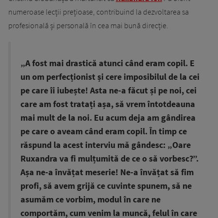
numeroase lecții prețioase, contribuind la dezvoltarea sa
profesională și personală în cea mai bună direcție.
„A fost mai drastică atunci când eram copil. E
un om perfecționist și cere imposibilul de la cei
pe care îi iubește! Asta ne-a făcut și pe noi, cei
care am fost tratați așa, să vrem întotdeauna
mai mult de la noi. Eu acum deja am gândirea
pe care o aveam când eram copil. În timp ce
răspund la acest interviu mă gândesc: „Oare
Ruxandra va fi mulțumită de ce o să vorbesc?”.
Așa ne-a învățat meserie! Ne-a învățat să fim
profi, să avem grijă ce cuvinte spunem, să ne
asumăm ce vorbim, modul în care ne
comportăm, cum venim la muncă, felul în care