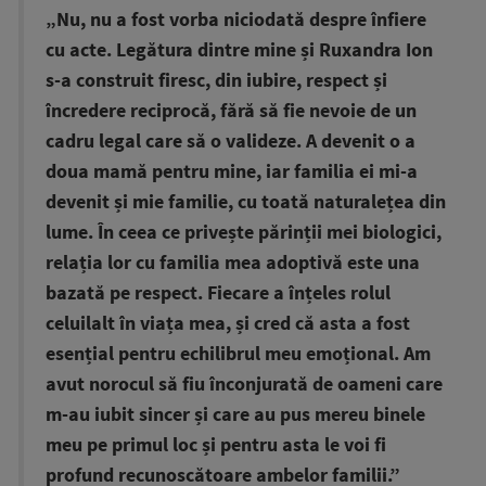
„Nu, nu a fost vorba niciodată despre înfiere
cu acte. Legătura dintre mine și Ruxandra Ion
s-a construit firesc, din iubire, respect și
încredere reciprocă, fără să fie nevoie de un
cadru legal care să o valideze. A devenit o a
doua mamă pentru mine, iar familia ei mi-a
devenit și mie familie, cu toată naturalețea din
lume. În ceea ce privește părinții mei biologici,
relația lor cu familia mea adoptivă este una
bazată pe respect. Fiecare a înțeles rolul
celuilalt în viața mea, și cred că asta a fost
esențial pentru echilibrul meu emoțional. Am
avut norocul să fiu înconjurată de oameni care
m-au iubit sincer și care au pus mereu binele
meu pe primul loc și pentru asta le voi fi
profund recunoscătoare ambelor familii.”