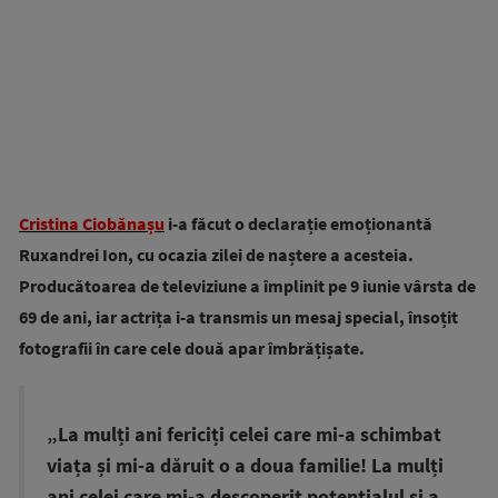
Cristina Ciobănașu
i-a făcut o declarație emoționantă
Ruxandrei Ion, cu ocazia zilei de naștere a acesteia.
Producătoarea de televiziune a împlinit pe 9 iunie vârsta de
69 de ani, iar actrița i-a transmis un mesaj special, însoțit
fotografii în care cele două apar îmbrățișate.
„La mulți ani fericiți celei care mi-a schimbat
viața și mi-a dăruit o a doua familie! La mulți
ani celei care mi-a descoperit potențialul și a