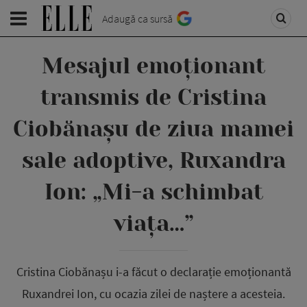
Adaugă ca sursă
Mesajul emoționant
transmis de Cristina
Ciobănașu de ziua mamei
sale adoptive, Ruxandra
Ion: „Mi-a schimbat
viața…”
Cristina Ciobănașu i-a făcut o declarație emoționantă
Ruxandrei Ion, cu ocazia zilei de naștere a acesteia.