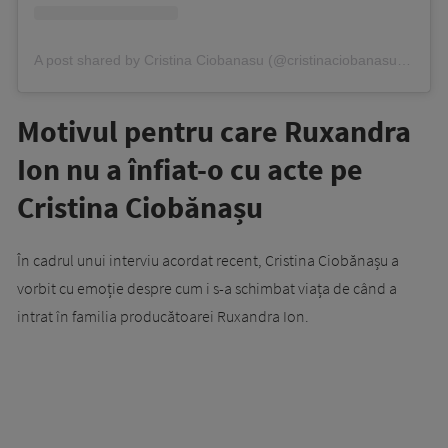
A post shared by Cristina Ciobanasu (@cristinaciobanasu_oficial)
Motivul pentru care Ruxandra
Ion nu a înfiat-o cu acte pe
Cristina Ciobănașu
În cadrul unui interviu acordat recent, Cristina Ciobănașu a
vorbit cu emoție despre cum i s-a schimbat viața de când a
intrat în familia producătoarei Ruxandra Ion.