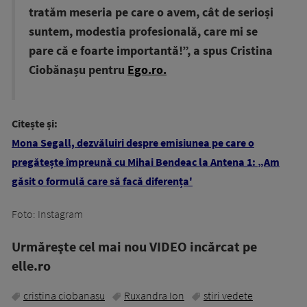
tratăm meseria pe care o avem, cât de serioși
suntem, modestia profesională, care mi se
pare că e foarte importantă!”, a spus Cristina
Ciobănașu pentru
Ego.ro.
Citește și:
Mona Segall, dezvăluiri despre emisiunea pe care o
pregătește împreună cu Mihai Bendeac la Antena 1: „Am
găsit o formulă care să facă diferența'
Foto: Instagram
Urmăreşte cel mai nou VIDEO incărcat pe
elle.ro
cristina ciobanasu
Ruxandra Ion
stiri vedete