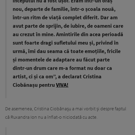
începutul nu a fost ușor. Eram într-un oraș
nou, departe de familie, într-o școala nouă,
într-un ritm de viață complet diferit. Dar am
avut parte de sprijin, de iubire, de oameni care
au crezut în mine. Amintirile din acea perioadă
sunt foarte dragi sufletului meu și, privind în
urmă, îmi dau seama că toate emoțiile, fricile
și momentele de adaptare au făcut parte
dintr-un drum care m-a format nu doar ca
artist, ci și ca om”, a declarat Cristina
Ciobănașu pentru
VIVA!
De asemenea, Cristina Ciobănașu a mai vorbit și despre faptul
că Ruxandra Ion nu a înfiat-o niciodată cu acte.