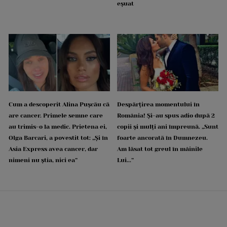
eșuat
Cum a descoperit Alina Pușcău că
Despărțirea momentului în
are cancer. Primele semne care
România! Și-au spus adio după 2
au trimis-o la medic. Prietena ei,
copii și mulți ani împreună. „Sunt
Olga Barcari, a povestit tot: „Și în
foarte ancorată în Dumnezeu.
Asia Express avea cancer, dar
Am lăsat tot greul în mâinile
nimeni nu știa, nici ea”
Lui...”