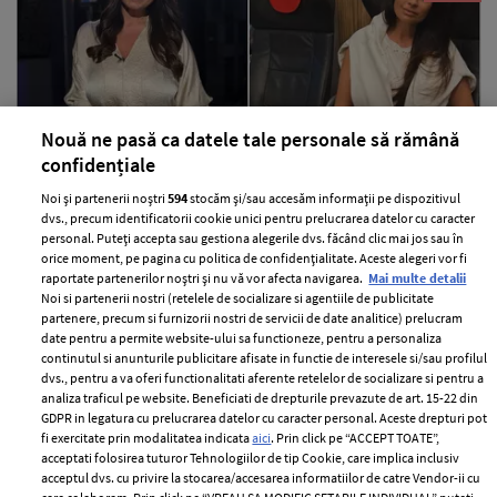
Nouă ne pasă ca datele tale personale să rămână
confidențiale
Situația neplăcută prin care a trecut
Anca Serea în timpul călătoriei cu
Noi și partenerii noștri
594
stocăm și/sau accesăm informații pe dispozitivul
trenul în Italia, alături de copii: "Suntem
dvs., precum identificatorii cookie unici pentru prelucrarea datelor cu caracter
personal. Puteți accepta sau gestiona alegerile dvs. făcând clic mai jos sau în
șocați, nu știm ce putem să facem..."
orice moment, pe pagina cu politica de confidențialitate. Aceste alegeri vor fi
raportate partenerilor noștri și nu vă vor afecta navigarea.
Mai multe detalii
—
PEOPLE
06 august 2026
Noi si partenerii nostri (retelele de socializare si agentiile de publicitate
Anca Serea a povestit pe rețelele de socializare o situație
partenere, precum si furnizorii nostri de servicii de date analitice) prelucram
date pentru a permite website-ului sa functioneze, pentru a personaliza
extrem de neplăcută prin care ea și copiii ei au trecut.
continutul si anunturile publicitare afisate in functie de interesele si/sau profilul
dvs., pentru a va oferi functionalitati aferente retelelor de socializare si pentru a
+ MAI MULTE
analiza traficul pe website. Beneficiati de drepturile prevazute de art. 15-22 din
GDPR in legatura cu prelucrarea datelor cu caracter personal. Aceste drepturi pot
fi exercitate prin modalitatea indicata
aici
. Prin click pe “ACCEPT TOATE”,
acceptati folosirea tuturor Tehnologiilor de tip Cookie, care implica inclusiv
acceptul dvs. cu privire la stocarea/accesarea informatiilor de catre Vendor-ii cu