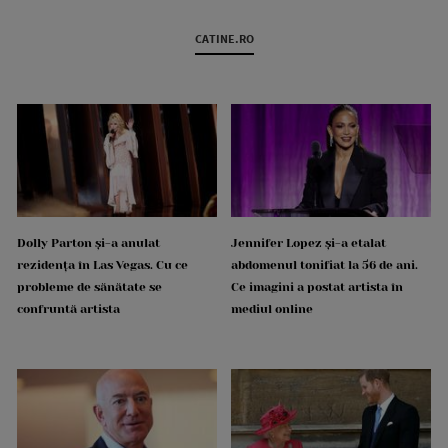
CATINE.RO
Dolly Parton și-a anulat
Jennifer Lopez și-a etalat
rezidența în Las Vegas. Cu ce
abdomenul tonifiat la 56 de ani.
probleme de sănătate se
Ce imagini a postat artista în
confruntă artista
mediul online