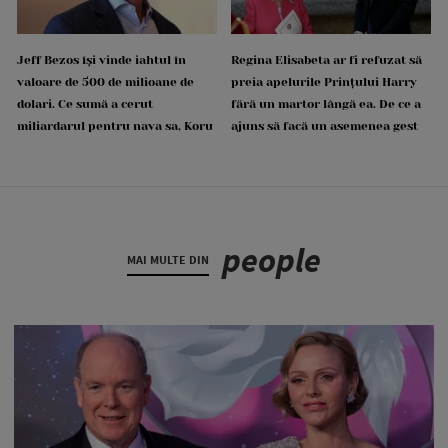
Jeff Bezos își vinde iahtul în
Regina Elisabeta ar fi refuzat să
valoare de 500 de milioane de
preia apelurile Prințului Harry
dolari. Ce sumă a cerut
fără un martor lângă ea. De ce a
miliardarul pentru nava sa, Koru
ajuns să facă un asemenea gest
people
MAI MULTE DIN