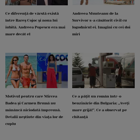
Ce diferență de vârstă există
Andreea Munteanu de la
între Rareș Cojoc și noua lui
Survivor s-a căsătorit civil cu
iubită. Andreea Popescu era mai
logodnicul ei. Imagini cu cei doi
mare decât el
miri
Motivul pentru care Mircea
Ce a pățit un român într-o
Badea și Carmen Brumă nu
benzinărie din Bulgaria: „Aveți
mănâncă niciodată împreună.
mare grijă!”. Ce a observat pe
Detalii neștiute din viața lor de
chitanță
cuplu