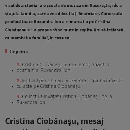
visul de a studia la o școală de muzică din București și de a-
și ajuta familia, care avea dificultăți financiare. Cunoscuta
producătoare Ruxandra Ion a remarcat-o pe Cristina
Ciobănașu și i-a propus să se mute în capitală și să trăiască,
ca membră a familiei, în casa sa.
Cuprins
1
Cristina Ciobănașu, mesaj emoționant cu
ocazia zilei Ruxandrei Ion
2
Motivul pentru care Ruxandra Ion nu a înfiat-o
cu acte pe Cristina Ciobănașu
3
Ce lecții a învățat Cristina Ciobănașu de la
Ruxandra Ion
Cristina Ciobănașu, mesaj