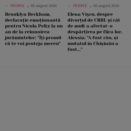
—
PEOPLE
06 august 2026
—
PEOPLE
06 august 2026
Brooklyn Beckham,
Elena Vîșcu, despre
declarație emoționantă
divorțul de CRBL și cât
pentru Nicola Peltz la un
de mult a afectat-o
an de la reînnoirea
despărțirea pe fiica lor,
jurămintelor: "Îți promit
Alessia: "A fost rău, și
că te voi proteja mereu"
mutatul în Chișinău a
fost..."