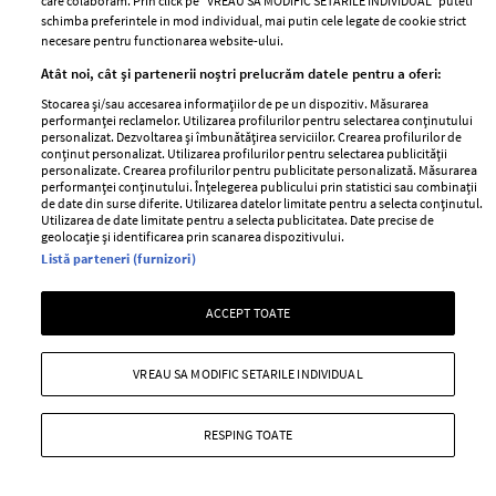
care colaboram. Prin click pe “VREAU SA MODIFIC SETARILE INDIVIDUAL” puteti
MAI MULTE ARTICOLE
schimba preferintele in mod individual, mai putin cele legate de cookie strict
necesare pentru functionarea website-ului.
Atât noi, cât și partenerii noștri prelucrăm datele pentru a oferi:
Stocarea și/sau accesarea informațiilor de pe un dispozitiv. Măsurarea
performanței reclamelor. Utilizarea profilurilor pentru selectarea conținutului
personalizat. Dezvoltarea și îmbunătățirea serviciilor. Crearea profilurilor de
conținut personalizat. Utilizarea profilurilor pentru selectarea publicității
personalizate. Crearea profilurilor pentru publicitate personalizată. Măsurarea
performanței conținutului. Înțelegerea publicului prin statistici sau combinații
de date din surse diferite. Utilizarea datelor limitate pentru a selecta conținutul.
Utilizarea de date limitate pentru a selecta publicitatea. Date precise de
geolocație și identificarea prin scanarea dispozitivului.
ABONEAZĂ-TE LA NEWSLETTER
Listă parteneri (furnizori)
ACCEPT TOATE
Urmareste-ne pe:
VREAU SA MODIFIC SETARILE INDIVIDUAL
RESPING TOATE
Cele mai citite