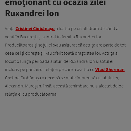
emoționant cu ocazia zilei
Ruxandrei Ion
Viața
Cristinei Ciobănașu
a luat-o pe un alt drum de când a
venit în București și a intrat în familia Ruxandrei Ion.
Producătoarea și soțul ei s-au asigurat că actrița are parte de tot
ceea ce își dorește și i-au oferit toată dragostea lor. Actrița a
locuit o lungă perioadă alături de Ruxandra Ion și soțul ei,
inclusiv pe parcursul relației pe care a avut-o cu
Vlad Gherman
.
Cristina Ciobănașu a decis să se mute împreună cu iubitul ei,
Alexandru Mureșan, însă, această schimbare nu a afectat deloc
relația ei cu producătoarea.