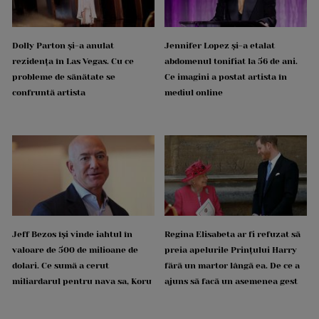
Dolly Parton și-a anulat
Jennifer Lopez și-a etalat
rezidența în Las Vegas. Cu ce
abdomenul tonifiat la 56 de ani.
probleme de sănătate se
Ce imagini a postat artista în
confruntă artista
mediul online
Jeff Bezos își vinde iahtul în
Regina Elisabeta ar fi refuzat să
valoare de 500 de milioane de
preia apelurile Prințului Harry
dolari. Ce sumă a cerut
fără un martor lângă ea. De ce a
miliardarul pentru nava sa, Koru
ajuns să facă un asemenea gest