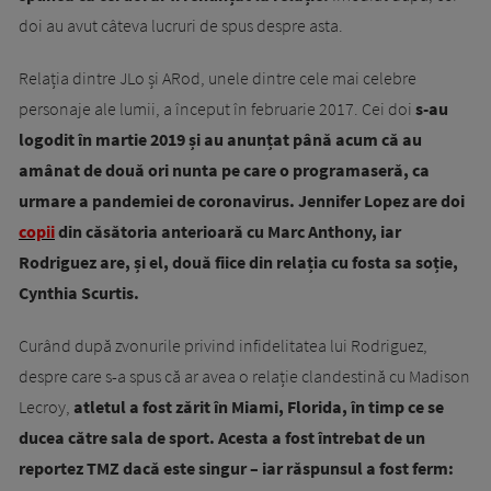
doi au avut câteva lucruri de spus despre asta.
Relația dintre JLo și ARod, unele dintre cele mai celebre
personaje ale lumii, a început în februarie 2017. Cei doi
s-au
logodit în martie 2019 și au anunțat până acum că au
amânat de două ori nunta pe care o programaseră, ca
urmare a pandemiei de coronavirus. Jennifer Lopez are doi
copii
din căsătoria anterioară cu Marc Anthony, iar
Rodriguez are, și el, două fiice din relația cu fosta sa soție,
Cynthia Scurtis.
Curând după zvonurile privind infidelitatea lui Rodriguez,
despre care s-a spus că ar avea o relație clandestină cu Madison
Lecroy,
atletul a fost zărit în Miami, Florida, în timp ce se
ducea către sala de sport. Acesta a fost întrebat de un
reportez TMZ dacă este singur – iar răspunsul a fost ferm: