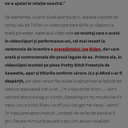
ne-a ajutat în relația noastră.”
De asemenea, curând după apariția știrii, aceasta a postat pe
contul său de TikTok un video care pare să fie un răspuns la
toată povestea. Materialul video este
un montaj care o arată
în videoclipuri și performance-uri, cel mai recent la
ceremonia de învestire a
președintelui Joe Biden
, dar care
arată și controversele din presă legate de ea. Printre ele, în
videoclipul montat pe piesa Pretty Bitch Freestyle de
Saweetie, apar și titlurile conform cărora JLo și ARod s-ar fi
despărțit,
ale cărei versuri fac aluzie la atitudinea sa față de tot
ceea ce speculează site-urile: „I’m a top-dollar bitch… I ain’t
worried about a blog or a bitch./Speaking on my moves like it’s
news, you a snitch/Every lie off your lips get me views, I admit”
(în traducere aproximativă: „vorbești de ce fac de parcă ar fi
știri, fiecare minciună pe care o spui îmi aduce vizualizări,