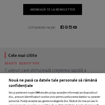
ABONEAZĂ-TE LA NEWSLETTER
Urmareste-ne pe:
Cele mai citite
BEAUTY
BEAUTY TIPS
BE
țe
7 uleiuri care stimulează creșterea rapidă a
Ce
părului
de
Nouă ne pasă ca datele tale personale să rămână
confidențiale
Noi și partenerii noștri
594
stocăm și/sau accesăm informații pe dispozitivul
dvs., precum identificatorii cookie unici pentru prelucrarea datelor cu caracter
personal. Puteți accepta sau gestiona alegerile dvs. făcând clic mai jos sau în