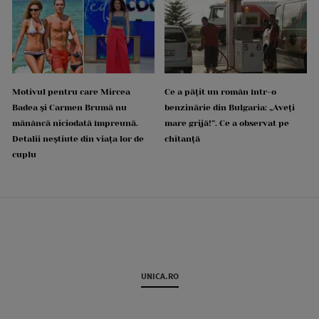
Motivul pentru care Mircea
Ce a pățit un român într-o
Badea și Carmen Brumă nu
benzinărie din Bulgaria: „Aveți
mănâncă niciodată împreună.
mare grijă!”. Ce a observat pe
Detalii neștiute din viața lor de
chitanță
cuplu
UNICA.RO