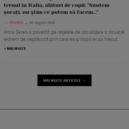
trenul în Italia, alături de copii: "Suntem
șocați, nu știm ce putem să facem..."
—
PEOPLE
06 august 2026
Anca Serea a povestit pe rețelele de socializare o situație
extrem de neplăcută prin care ea și copiii ei au trecut.
+ MAI MULTE
MAI MULTE ARTICOLE