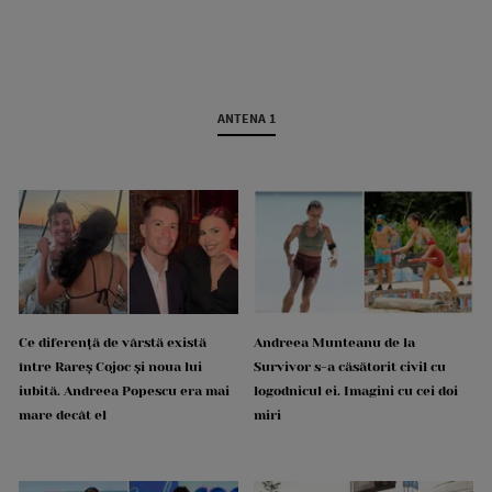
ANTENA 1
Ce diferență de vârstă există
Andreea Munteanu de la
între Rareș Cojoc și noua lui
Survivor s-a căsătorit civil cu
iubită. Andreea Popescu era mai
logodnicul ei. Imagini cu cei doi
mare decât el
miri