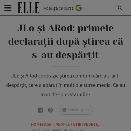
Adaugă ca sursă
JLo și ARod: primele
declarații după știrea că
s-au despărțit
JLo și ARod contrazic știrea conform căreia s-ar fi
despărțit, care a apărut în multiple surse media. Ce au
avut de spus starurile?
Urmărește-ne
HOMEPAGE
/
PEOPLE
/
STIRI VEDETE
,
15.03.2021, 09:53
de
ELLE.ro