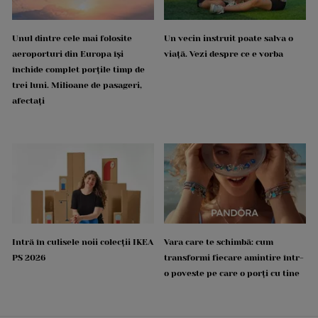
Unul dintre cele mai folosite
Un vecin instruit poate salva o
aeroporturi din Europa își
viață. Vezi despre ce e vorba
închide complet porțile timp de
trei luni. Milioane de pasageri,
afectați
Intră în culisele noii colecții IKEA
Vara care te schimbă: cum
PS 2026
transformi fiecare amintire într-
o poveste pe care o porți cu tine