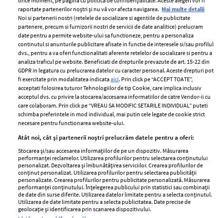
orice moment, pe pagina cu politica de confidențialitate. Aceste alegeri vor fi
raportate partenerilor noștri și nu vă vor afecta navigarea.
Mai multe detalii
Noi si partenerii nostri (retelele de socializare si agentiile de publicitate
partenere, precum si furnizorii nostri de servicii de date analitice) prelucram
ELLE Style Awards
Termeni si conditii
date pentru a permite website-ului sa functioneze, pentru a personaliza
2024
continutul si anunturile publicitare afisate in functie de interesele si/sau profilul
Politica de
dvs., pentru a va oferi functionalitati aferente retelelor de socializare si pentru a
Despre ELLE
confidențialitate
analiza traficul pe website. Beneficiati de drepturile prevazute de art. 15-22 din
Romania
GDPR in legatura cu prelucrarea datelor cu caracter personal. Aceste drepturi pot
Politica de cookies
fi exercitate prin modalitatea indicata
aici
. Prin click pe “ACCEPT TOATE”,
Contact
Publicitate
acceptati folosirea tuturor Tehnologiilor de tip Cookie, care implica inclusiv
acceptul dvs. cu privire la stocarea/accesarea informatiilor de catre Vendor-ii cu
Abonamente
care colaboram. Prin click pe “VREAU SA MODIFIC SETARILE INDIVIDUAL” puteti
schimba preferintele in mod individual, mai putin cele legate de cookie strict
necesare pentru functionarea website-ului.
Stiri
Libertatea pentru
Atât noi, cât și partenerii noștri prelucrăm datele pentru a oferi:
femei
GSP
Stocarea și/sau accesarea informațiilor de pe un dispozitiv. Măsurarea
Viva
performanței reclamelor. Utilizarea profilurilor pentru selectarea conținutului
Unica
personalizat. Dezvoltarea și îmbunătățirea serviciilor. Crearea profilurilor de
Avantaje
conținut personalizat. Utilizarea profilurilor pentru selectarea publicității
Baby
personalizate. Crearea profilurilor pentru publicitate personalizată. Măsurarea
Retete practice
performanței conținutului. Înțelegerea publicului prin statistici sau combinații
Retete
de date din surse diferite. Utilizarea datelor limitate pentru a selecta conținutul.
Utilizarea de date limitate pentru a selecta publicitatea. Date precise de
geolocație și identificarea prin scanarea dispozitivului.
Pariază responsabil! Decizia ONJN nr. 821/25.09.2025.