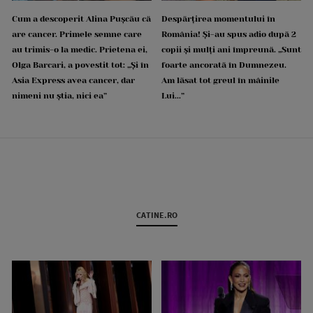
Cum a descoperit Alina Pușcău că
Despărțirea momentului în
are cancer. Primele semne care
România! Și-au spus adio după 2
au trimis-o la medic. Prietena ei,
copii și mulți ani împreună. „Sunt
Olga Barcari, a povestit tot: „Și în
foarte ancorată în Dumnezeu.
Asia Express avea cancer, dar
Am lăsat tot greul în mâinile
nimeni nu știa, nici ea”
Lui...”
CATINE.RO