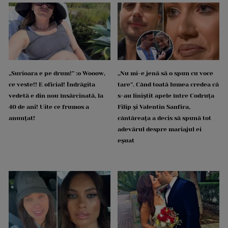
„Surioara e pe drum!” :o Wooow,
„Nu mi-e jenă să o spun cu voce
ce veste!! E oficial! Îndrăgita
tare”. Când toată lumea credea că
vedetă e din nou însărcinată, la
s-au liniștit apele între Codruța
40 de ani! Uite ce frumos a
Filip și Valentin Sanfira,
anunțat!
cântăreața a decis să spună tot
adevărul despre mariajul ei
eșuat