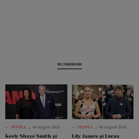
RECOMANDARI
—
PEOPLE
06 august 2026
—
PEOPLE
06 august 2026
Keely Shaye Smith și
Lily James și Lucas