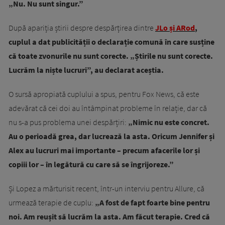
„Nu. Nu sunt singur.”
După apariția știrii despre despărțirea dintre
JLo și ARod
,
cuplul a dat publicității o declarație comună în care susține
că toate zvonurile nu sunt corecte. „Știrile nu sunt corecte.
Lucrăm la niște lucruri”, au declarat aceștia.
O sursă apropiată cuplului a spus, pentru Fox News, că este
adevărat că cei doi au întâmpinat probleme în relație, dar că
nu s-a pus problema unei despărțiri:
„Nimic nu este concret.
Au o perioadă grea, dar lucrează la asta. Oricum Jennifer și
Alex au lucruri mai importante – precum afacerile lor și
copiii lor – în legătură cu care să se îngrijoreze.”
Și Lopez a mărturisit recent, într-un interviu pentru Allure, că
urmează terapie de cuplu:
„A fost de fapt foarte bine pentru
noi. Am reușit să lucrăm la asta. Am făcut terapie. Cred că