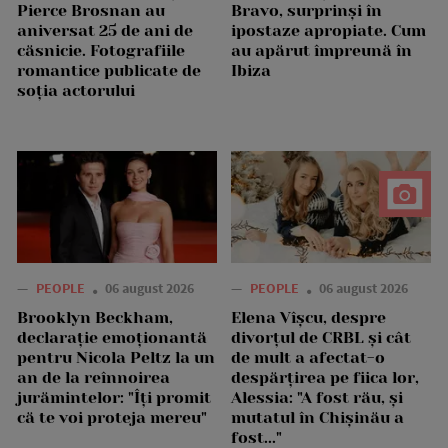
Pierce Brosnan au
Bravo, surprinși în
aniversat 25 de ani de
ipostaze apropiate. Cum
căsnicie. Fotografiile
au apărut împreună în
romantice publicate de
Ibiza
soția actorului
—
PEOPLE
06 august 2026
—
PEOPLE
06 august 2026
Brooklyn Beckham,
Elena Vîșcu, despre
declarație emoționantă
divorțul de CRBL și cât
pentru Nicola Peltz la un
de mult a afectat-o
an de la reînnoirea
despărțirea pe fiica lor,
jurămintelor: "Îți promit
Alessia: "A fost rău, și
că te voi proteja mereu"
mutatul în Chișinău a
fost..."