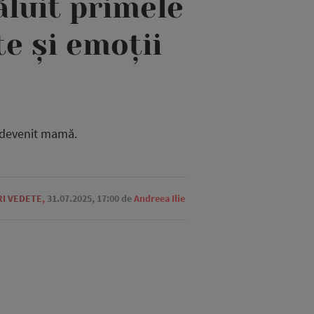
ăluit primele
e și emoții
a devenit mamă.
RI VEDETE
,
31.07.2025, 17:00
de
Andreea Ilie