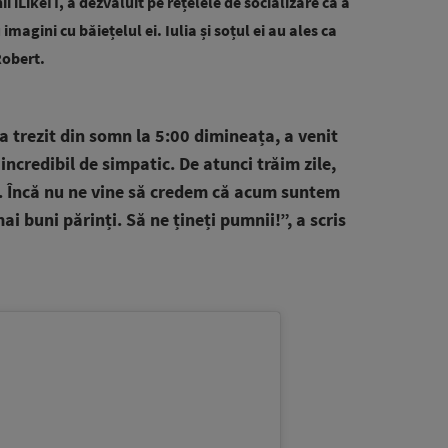
 iLikeIT, a dezvăluit pe rețelele de socializare că a
agini cu băiețelul ei. Iulia și soțul ei au ales ca
Robert.
a trezit din somn la 5:00 dimineața, a venit
incredibil de simpatic. De atunci trăim zile,
. Încă nu ne vine să credem că acum suntem
ai buni părinți. Să ne țineți pumnii!”, a scris