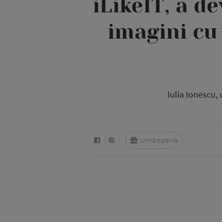
iLikeIT, a d
imagini cu
Iulia Ionescu,
Urmărește-ne