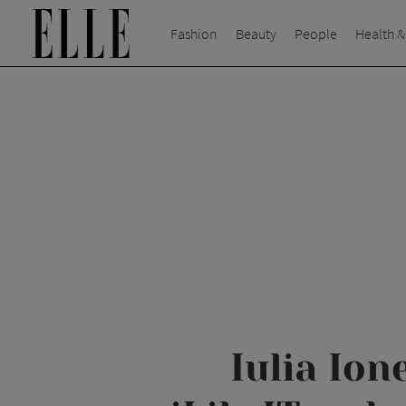
Fashion
Beauty
People
Health &
Iulia Ion