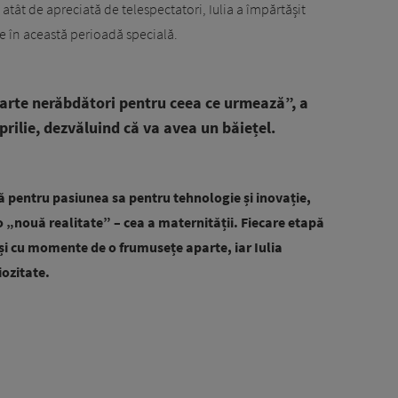
 atât de apreciată de telespectatori, Iulia a împărtășit
te în această perioadă specială.
oarte nerăbdători pentru ceea ce urmează”, a
rilie, dezvăluind că va avea un băiețel.
 pentru pasiunea sa pentru tehnologie și inovație,
 „nouă realitate” – cea a maternității. Fiecare etapă
 și cu momente de o frumusețe aparte, iar Iulia
iozitate.