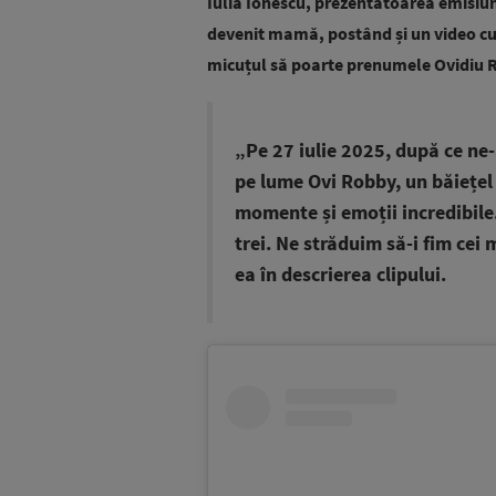
Iulia Ionescu, prezentatoarea emisiunii
devenit mamă, postând și un video cu im
micuțul să poarte prenumele Ovidiu 
„Pe 27 iulie 2025, după ce ne-
pe lume Ovi Robby, un băiețel 
momente și emoții incredibile
trei. Ne străduim să-i fim cei m
ea în descrierea clipului.