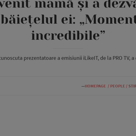
evenit mamă și a dezv
 băiețelul ei: „Moment
incredibile”
 cunoscuta prezentatoare a emisiunii iLikeIT, de la PRO TV, 
—
HOMEPAGE
/
PEOPLE
/
STI