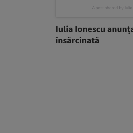
A post shared by Iuli
Iulia Ionescu anunța
însărcinată