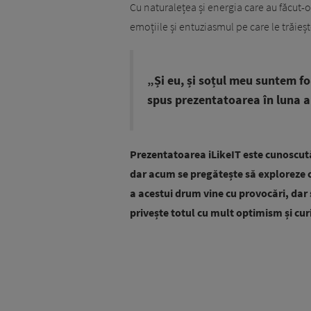
Cu naturalețea și energia care au făcut-o
emoțiile și entuziasmul pe care le trăieș
„Și eu, și soțul meu suntem f
spus prezentatoarea în luna ap
Prezentatoarea iLikeIT este cunoscută
dar acum se pregătește să exploreze o
a acestui drum vine cu provocări, dar
privește totul cu mult optimism și cur