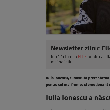
Newsletter zilnic Ell
Intră în lumea
ELLE
pentru a afl
mai noi știri.
Iulia Ionescu, cunoscuta prezentatoare
pentru cel mai frumos și emoționant c
Iulia Ionescu a născ