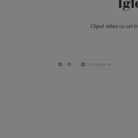
Ig
Clipul video cu cei t
Urmărește-ne