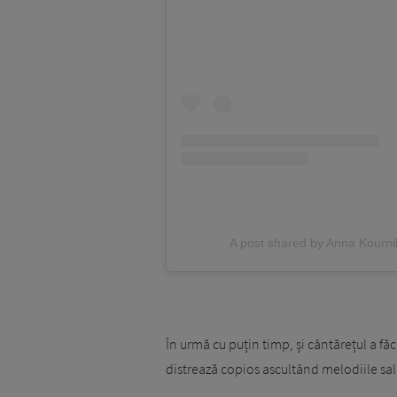
A post shared by Anna Kourni
În urmă cu puțin timp, și cântărețul a făc
distrează copios ascultând melodiile sal