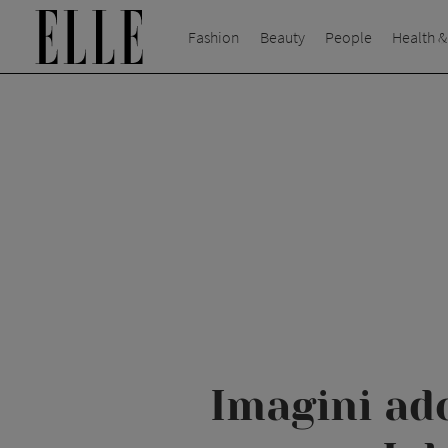
Fashion
Beauty
People
Health &
Imagini ado