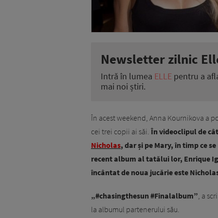
Newsletter zilnic Ell
Intră în lumea
ELLE
pentru a afl
mai noi știri.
În acest weekend, Anna Kournikova a pos
cei trei copii ai săi.
În videoclipul de c
Nicholas
, dar și pe Mary, în timp ce s
recent album al tatălui lor, Enrique Igl
încântat de noua jucărie este Nichola
„#chasingthesun #Finalalbum”
, a sc
la albumul partenerului său.