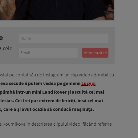
e
a cele
tat pe contul său de Instagram un clip video adorabil cu
âteva secude îi putem vedea pe gemenii
Lucy și
e plimbă într-un mini Land Rover și ascultă cel mai
esias. Cei trei par extrem de fericiți, însă cel mai
s, care a și avut ocazia să conducă mașinuța.
ris Kournikova în descrierea clipului video, făcând referire