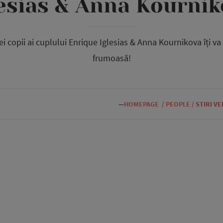
lesias & Anna Kournik
rei copii ai cuplului Enrique Iglesias & Anna Kournikova îți va
frumoasă!
—
HOMEPAGE
/
PEOPLE
/
STIRI V