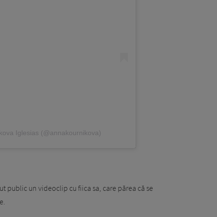
kova Iglesias (@annakournikova)
ut public un videoclip cu fiica sa, care părea că se
e.