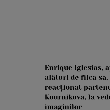
Enrique Iglesias, a
alături de fiica sa
reacționat partene
Kournikova, la ved
imaginilor