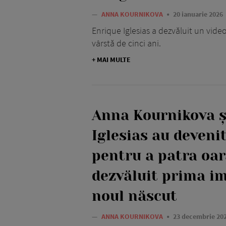
—
ANNA KOURNIKOVA
20 ianuarie 2026
Enrique Iglesias a dezvăluit un videocl
vârstă de cinci ani.
+ MAI MULTE
Anna Kournikova ș
Iglesias au devenit
pentru a patra oar
dezvăluit prima i
noul născut
—
ANNA KOURNIKOVA
23 decembrie 20