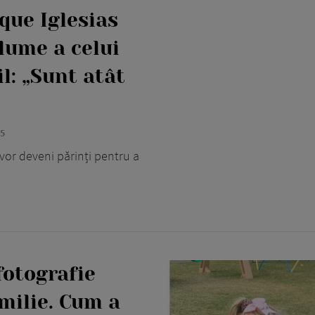
que Iglesias
lume a celui
l: „Sunt atât
25
vor deveni părinți pentru a
fotografie
milie. Cum a