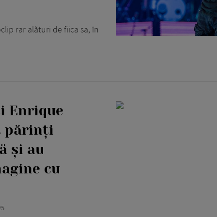
ip rar alături de fiica sa, în
i Enrique
 părinți
ă și au
magine cu
25