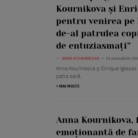
Kournikova și Enri
pentru venirea pe 
de-al patrulea copi
de entuziasmați”
—
ANNA KOURNIKOVA
19 noiembrie 20
Anna Kournikova și Enrique Iglesias 
patra oară.
+ MAI MULTE
Anna Kournikova, 
emoționantă de fa