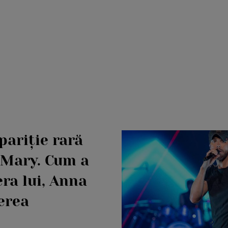
pariție rară
, Mary. Cum a
ra lui, Anna
erea