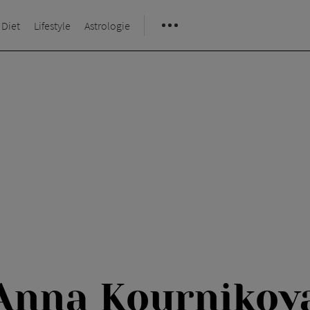
 Diet
Lifestyle
Astrologie
Anna Kournikov