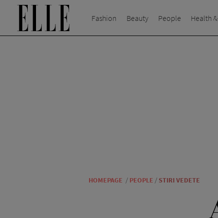
Fashion
Beauty
People
Health &
HOMEPAGE
/
PEOPLE
/
STIRI VEDETE