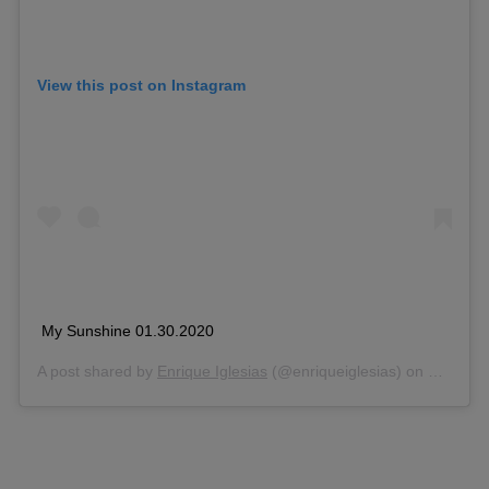
View this post on Instagram
My Sunshine 01.30.2020
A post shared by
Enrique Iglesias
(@enriqueiglesias) on
Feb 13,