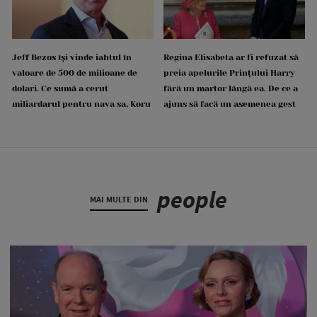
Jeff Bezos își vinde iahtul în
Regina Elisabeta ar fi refuzat să
valoare de 500 de milioane de
preia apelurile Prințului Harry
dolari. Ce sumă a cerut
fără un martor lângă ea. De ce a
miliardarul pentru nava sa, Koru
ajuns să facă un asemenea gest
people
MAI MULTE DIN