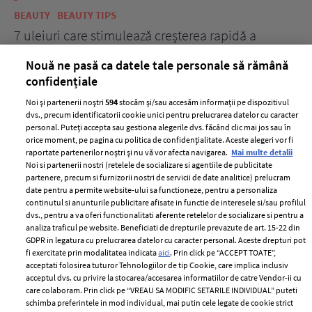
BEAUTY
BEAUTY TIPS
BE
țe
7 uleiuri care stimulează creșterea rapidă a
Ce
părului
de
Nouă ne pasă ca datele tale personale să rămână
confidențiale
Noi și partenerii noștri
594
stocăm și/sau accesăm informații pe dispozitivul
dvs., precum identificatorii cookie unici pentru prelucrarea datelor cu caracter
personal. Puteți accepta sau gestiona alegerile dvs. făcând clic mai jos sau în
orice moment, pe pagina cu politica de confidențialitate. Aceste alegeri vor fi
raportate partenerilor noștri și nu vă vor afecta navigarea.
Mai multe detalii
Noi si partenerii nostri (retelele de socializare si agentiile de publicitate
partenere, precum si furnizorii nostri de servicii de date analitice) prelucram
ELLE Style Awards
Termeni si conditii
date pentru a permite website-ului sa functioneze, pentru a personaliza
2024
continutul si anunturile publicitare afisate in functie de interesele si/sau profilul
Politica de
dvs., pentru a va oferi functionalitati aferente retelelor de socializare si pentru a
Despre ELLE
confidențialitate
analiza traficul pe website. Beneficiati de drepturile prevazute de art. 15-22 din
Romania
GDPR in legatura cu prelucrarea datelor cu caracter personal. Aceste drepturi pot
Politica de cookies
fi exercitate prin modalitatea indicata
aici
. Prin click pe “ACCEPT TOATE”,
Contact
Publicitate
acceptati folosirea tuturor Tehnologiilor de tip Cookie, care implica inclusiv
acceptul dvs. cu privire la stocarea/accesarea informatiilor de catre Vendor-ii cu
Abonamente
care colaboram. Prin click pe “VREAU SA MODIFIC SETARILE INDIVIDUAL” puteti
schimba preferintele in mod individual, mai putin cele legate de cookie strict