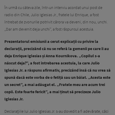
În urmă cu câteva zile, într-un interviu acordat unui post de
radio din Chile, Julio Iglesias Jr., fratele lui Enrique, a fost
întrebat de zvonurile potrivit cărora va deveni, din nou, unchi.
„Dar am devenit deja unchi”, a fost răspunsul acestuia.
Prezentatorul emisiunii a cerut explicații cu privire la
declarații, precizând că nu se referă la gemenii pe care îi au
deja Enrique Iglesias și Anna Kournikova. „Copilul s-a
născut deja?”, a fost întrebarea acestuia, la care Julio
Iglesias Jr. a răspuns afirmativ, precizând însă că nu vrea să
spună dacă este vorba de o fetiță sau un băiat. „Acesta este
un secret”, a mai adăugat el. „Fratele meu are acum trei
copii. Este foarte fericit”, a mai ținut să precizeze Julio
Iglesias Jr.
Declarațiile lui Julio Iglesias Jr. s-au dovedit a fi adevărate, căci