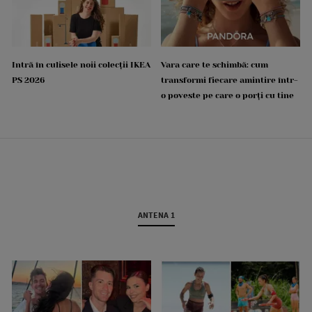
Intră în culisele noii colecții IKEA
Vara care te schimbă: cum
PS 2026
transformi fiecare amintire într-
o poveste pe care o porți cu tine
ANTENA 1