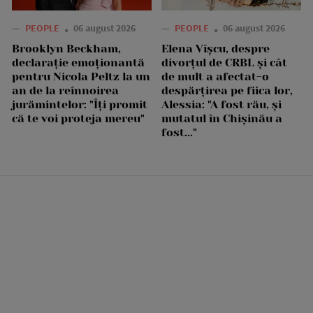
—
PEOPLE
06 august 2026
—
PEOPLE
06 august 2026
Brooklyn Beckham,
Elena Vîșcu, despre
declarație emoționantă
divorțul de CRBL și cât
pentru Nicola Peltz la un
de mult a afectat-o
an de la reînnoirea
despărțirea pe fiica lor,
jurămintelor: "Îți promit
Alessia: "A fost rău, și
că te voi proteja mereu"
mutatul în Chișinău a
fost..."