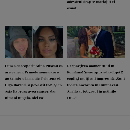
adevărul despre mariajul ei
eșuat
Cum a descoperit Alina Pușcău că
Despărțirea momentului în
are cancer. Primele semne care
România! Și-au spus adio după 2
au trimis-o la medic. Prietena ei,
copii și mulți ani împreună. „Sunt
Olga Barcari, a povestit tot: „Și în
foarte ancorată în Dumnezeu.
Asia Express avea cancer, dar
Am lăsat tot greul în mâinile
nimeni nu știa, nici ea”
Lui...”