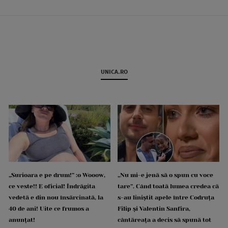
UNICA.RO
„Surioara e pe drum!” :o Wooow,
„Nu mi-e jenă să o spun cu voce
ce veste!! E oficial! Îndrăgita
tare”. Când toată lumea credea că
vedetă e din nou însărcinată, la
s-au liniștit apele între Codruța
40 de ani! Uite ce frumos a
Filip și Valentin Sanfira,
anunțat!
cântăreața a decis să spună tot