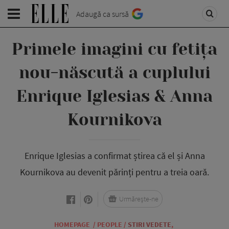
Adaugă ca sursă
Primele imagini cu fetița
nou-născută a cuplului
Enrique Iglesias & Anna
Kournikova
Enrique Iglesias a confirmat știrea că el și Anna
Kournikova au devenit părinți pentru a treia oară.
Urmărește-ne
HOMEPAGE
/
PEOPLE
/
STIRI VEDETE
,