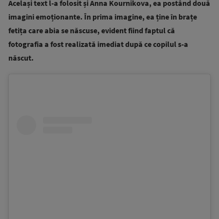
Același text l-a folosit și Anna Kournikova, ea postând două
imagini emoționante. În prima imagine, ea ține în brațe
fetița care abia se născuse, evident fiind faptul că
fotografia a fost realizată imediat după ce copilul s-a
născut.