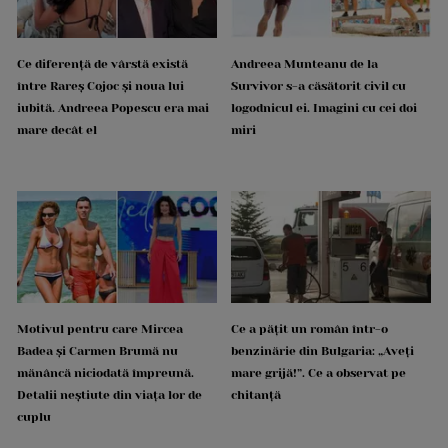
Ce diferență de vârstă există
Andreea Munteanu de la
între Rareș Cojoc și noua lui
Survivor s-a căsătorit civil cu
iubită. Andreea Popescu era mai
logodnicul ei. Imagini cu cei doi
mare decât el
miri
Motivul pentru care Mircea
Ce a pățit un român într-o
Badea și Carmen Brumă nu
benzinărie din Bulgaria: „Aveți
mănâncă niciodată împreună.
mare grijă!”. Ce a observat pe
Detalii neștiute din viața lor de
chitanță
cuplu