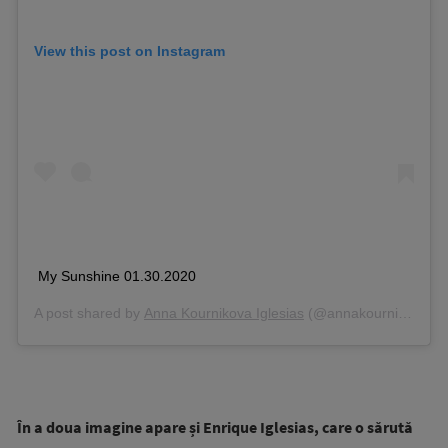
View this post on Instagram
My Sunshine 01.30.2020
A post shared by
Anna Kournikova Iglesias
(@annakournikova) on
În a doua imagine apare și Enrique Iglesias, care o sărută