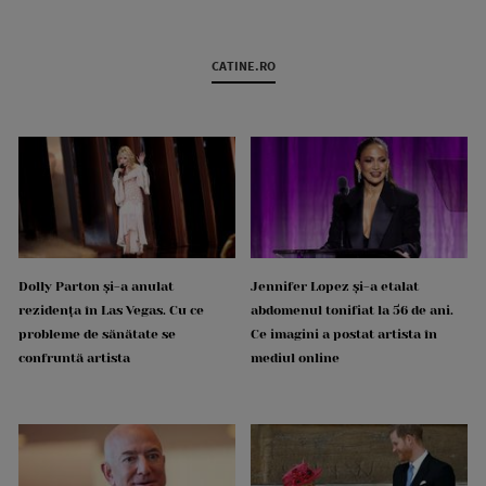
CATINE.RO
Dolly Parton și-a anulat
Jennifer Lopez și-a etalat
rezidența în Las Vegas. Cu ce
abdomenul tonifiat la 56 de ani.
probleme de sănătate se
Ce imagini a postat artista în
confruntă artista
mediul online