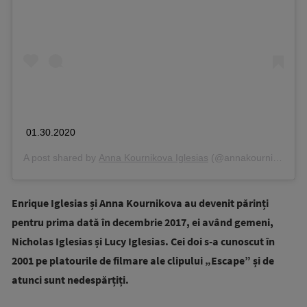
01.30.2020
A post shared by
Anna Kournikova Iglesias
(@annakournikova) on
Enrique Iglesias și Anna Kournikova au devenit părinți
pentru prima dată în decembrie 2017, ei având gemeni,
Nicholas Iglesias și Lucy Iglesias. Cei doi s-a cunoscut în
2001 pe platourile de filmare ale clipului „Escape” și de
atunci sunt nedespărțiți.