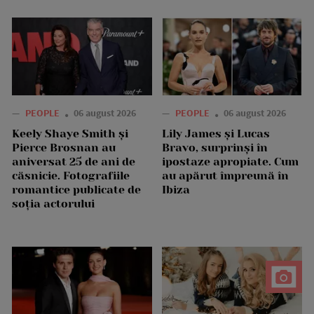
—
PEOPLE
06 august 2026
—
PEOPLE
06 august 2026
Keely Shaye Smith și
Lily James și Lucas
Pierce Brosnan au
Bravo, surprinși în
aniversat 25 de ani de
ipostaze apropiate. Cum
căsnicie. Fotografiile
au apărut împreună în
romantice publicate de
Ibiza
soția actorului