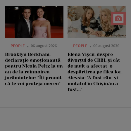
—
PEOPLE
06 august 2026
—
PEOPLE
06 august 2026
Brooklyn Beckham,
Elena Vîșcu, despre
declarație emoționantă
divorțul de CRBL și cât
pentru Nicola Peltz la un
de mult a afectat-o
an de la reînnoirea
despărțirea pe fiica lor,
jurămintelor: "Îți promit
Alessia: "A fost rău, și
că te voi proteja mereu"
mutatul în Chișinău a
fost..."