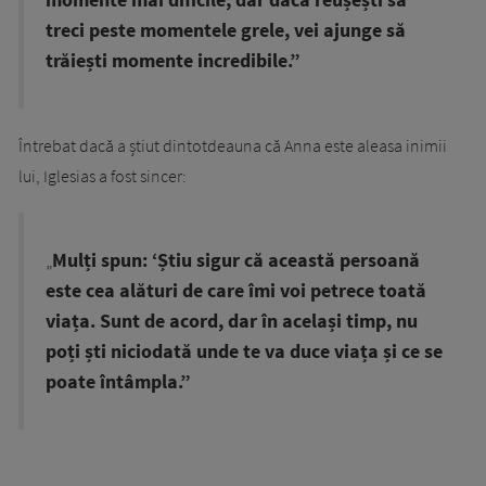
treci peste momentele grele, vei ajunge să
trăiești momente incredibile.”
Întrebat dacă a știut dintotdeauna că Anna este aleasa inimii
lui, Iglesias a fost sincer:
„
Mulți spun: ‘Știu sigur că această persoană
este cea alături de care îmi voi petrece toată
viața. Sunt de acord, dar în același timp, nu
poți ști niciodată unde te va duce viața și ce se
poate întâmpla.”