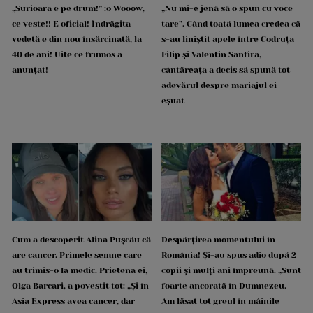
„Surioara e pe drum!” :o Wooow,
„Nu mi-e jenă să o spun cu voce
ce veste!! E oficial! Îndrăgita
tare”. Când toată lumea credea că
vedetă e din nou însărcinată, la
s-au liniștit apele între Codruța
40 de ani! Uite ce frumos a
Filip și Valentin Sanfira,
anunțat!
cântăreața a decis să spună tot
adevărul despre mariajul ei
eșuat
Cum a descoperit Alina Pușcău că
Despărțirea momentului în
are cancer. Primele semne care
România! Și-au spus adio după 2
au trimis-o la medic. Prietena ei,
copii și mulți ani împreună. „Sunt
Olga Barcari, a povestit tot: „Și în
foarte ancorată în Dumnezeu.
Asia Express avea cancer, dar
Am lăsat tot greul în mâinile