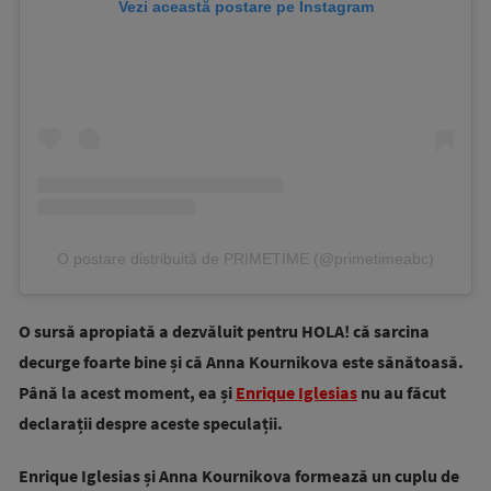
Vezi această postare pe Instagram
O postare distribuită de PRIMETIME (@primetimeabc)
O sursă apropiată a dezvăluit pentru HOLA! că sarcina
decurge foarte bine și că Anna Kournikova este sănătoasă.
Până la acest moment, ea și
Enrique Iglesias
nu au făcut
declarații despre aceste speculații.
Enrique Iglesias și Anna Kournikova formează un cuplu de