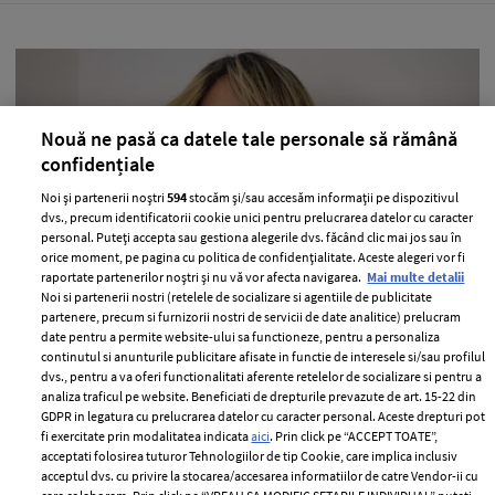
Nouă ne pasă ca datele tale personale să rămână
confidențiale
Noi și partenerii noștri
594
stocăm și/sau accesăm informații pe dispozitivul
dvs., precum identificatorii cookie unici pentru prelucrarea datelor cu caracter
personal. Puteți accepta sau gestiona alegerile dvs. făcând clic mai jos sau în
orice moment, pe pagina cu politica de confidențialitate. Aceste alegeri vor fi
raportate partenerilor noștri și nu vă vor afecta navigarea.
Mai multe detalii
Lora, declarații sincere despre
Noi si partenerii nostri (retelele de socializare si agentiile de publicitate
problemele ei de sănătate. Ce diagnostic
partenere, precum si furnizorii nostri de servicii de date analitice) prelucram
i-au dat medicii
date pentru a permite website-ului sa functioneze, pentru a personaliza
continutul si anunturile publicitare afisate in functie de interesele si/sau profilul
—
PEOPLE
06 august 2026
dvs., pentru a va oferi functionalitati aferente retelelor de socializare si pentru a
analiza traficul pe website. Beneficiati de drepturile prevazute de art. 15-22 din
Lora a dezvăluit că se confruntă cu mai multe probleme
GDPR in legatura cu prelucrarea datelor cu caracter personal. Aceste drepturi pot
de sănătate.
fi exercitate prin modalitatea indicata
aici
. Prin click pe “ACCEPT TOATE”,
acceptati folosirea tuturor Tehnologiilor de tip Cookie, care implica inclusiv
+ MAI MULTE
acceptul dvs. cu privire la stocarea/accesarea informatiilor de catre Vendor-ii cu