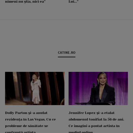
nimeni nu știa, nici ea”
Lui...”
CATINE.RO
Dolly Parton și-a anulat
Jennifer Lopez și-a etalat
rezidența în Las Vegas. Cu ce
abdomenul tonifiat la 56 de ani.
probleme de sănătate se
Ce imagini a postat artista în
confruntă artista
mediul online