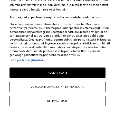
care colaboram. Prin click pe “VREAU SA MODIFIC SETARILE INDIVIDUAL” puteti
schimba preferintele in mod individual, mai putin cele legate de cookie strict
necesare pentru functionarea website-ului.
Atât noi, cât și partenerii noștri prelucrăm datele pentru a oferi:
Stocarea și/sau accesarea informațiilor de pe un dispozitiv. Măsurarea
performanței reclamelor. Utilizarea profilurilor pentru selectarea conținutului
personalizat. Dezvoltarea și îmbunătățirea serviciilor. Crearea profilurilor de
conținut personalizat. Utilizarea profilurilor pentru selectarea publicității
personalizate. Crearea profilurilor pentru publicitate personalizată. Măsurarea
performanței conținutului. Înțelegerea publicului prin statistici sau combinații
de date din surse diferite. Utilizarea datelor limitate pentru a selecta conținutul.
Utilizarea de date limitate pentru a selecta publicitatea. Date precise de
geolocație și identificarea prin scanarea dispozitivului.
Listă parteneri (furnizori)
ACCEPT TOATE
Situația neplăcută prin care a trecut
Anca Serea în timpul călătoriei cu
trenul în Italia, alături de copii: "Suntem
VREAU SA MODIFIC SETARILE INDIVIDUAL
șocați, nu știm ce putem să facem..."
RESPING TOATE
—
PEOPLE
06 august 2026
Anca Serea a povestit pe rețelele de socializare o situație