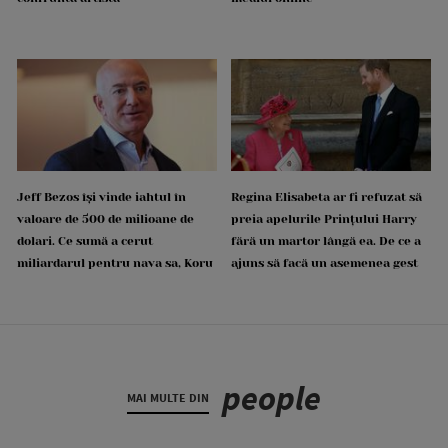
Jeff Bezos își vinde iahtul în
Regina Elisabeta ar fi refuzat să
valoare de 500 de milioane de
preia apelurile Prințului Harry
dolari. Ce sumă a cerut
fără un martor lângă ea. De ce a
miliardarul pentru nava sa, Koru
ajuns să facă un asemenea gest
people
MAI MULTE DIN