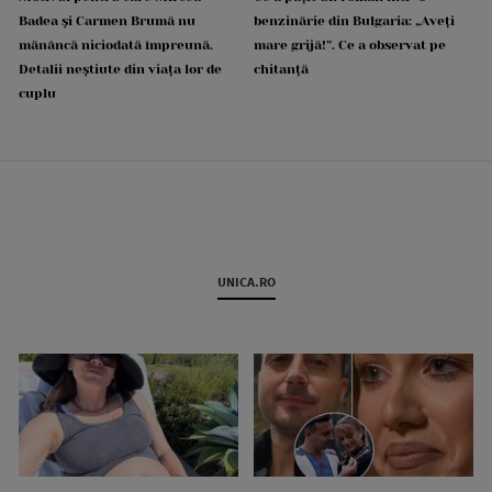
Badea și Carmen Brumă nu
benzinărie din Bulgaria: „Aveți
mănâncă niciodată împreună.
mare grijă!”. Ce a observat pe
Detalii neștiute din viața lor de
chitanță
cuplu
UNICA.RO