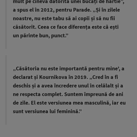
mult pe cineva datorită unei bucăți de hârtie”,
a spus el în 2012, pentru Parade. „Și în zilele
noastre, nu este tabu să ai copii și să nu fii
căsătorit. Ceea ce face diferența este că ești
un părinte bun, punct.”
„Căsătoria nu este importantă pentru mine', a
declarat și Kournikova în 2019. „Cred în a fi
deschis și a avea încredere unul în celălalt și a
ne respecta complet. Suntem împreună de ani
de zile. El este versiunea mea masculină, iar eu
sunt versiunea lui feminină.”