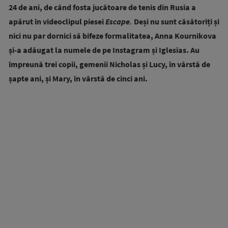
24 de ani, de când fosta jucătoare de tenis din Rusia a
apărut în videoclipul piesei
Escape.
Deși nu sunt căsătoriți și
nici nu par dornici să bifeze formalitatea, Anna Kournikova
și-a adăugat la numele de pe Instagram și Iglesias. Au
împreună trei copii, gemenii Nicholas și Lucy, în vârstă de
șapte ani, și Mary, în vârstă de cinci ani.