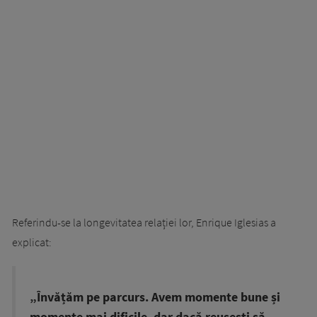
Referindu-se la longevitatea relației lor, Enrique Iglesias a
explicat:
„Învățăm pe parcurs. Avem momente bune și
momente mai dificile, dar dacă reușești să