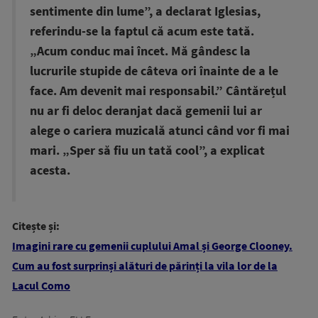
sentimente din lume”, a declarat Iglesias,
referindu-se la faptul că acum este tată.
„Acum conduc mai încet. Mă gândesc la
lucrurile stupide de câteva ori înainte de a le
face. Am devenit mai responsabil.” Cântărețul
nu ar fi deloc deranjat dacă gemenii lui ar
alege o cariera muzicală atunci când vor fi mai
mari. „Sper să fiu un tată cool”, a explicat
acesta.
Citește și:
Imagini rare cu gemenii cuplului Amal și George Clooney.
Cum au fost surprinși alături de părinți la vila lor de la
Lacul Como