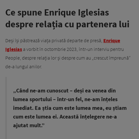
Ce spune Enrique Iglesias
despre relația cu partenera lui
Deși își păstrează viața privată departe de presă,
Enrique
Iglesias
a vorbit în octombrie 2023, într-un interviu pentru
People, despre relația lor și despre cum au „crescut împreună”
de-a lungul anilor.
„Când ne-am cunoscut – deși ea venea din
lumea sportului – într-un fel, ne-am înțeles
imediat. Ea știa cum este lumea mea, eu știam
cum este lumea ei. Această înțelegere ne-a
ajutat mult.”