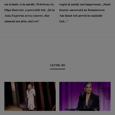
au trimis-o la medic. Prietena ei,
copii și mulți ani împreună. „Sunt
Olga Barcari, a povestit tot: „Și în
foarte ancorată în Dumnezeu.
Asia Express avea cancer, dar
Am lăsat tot greul în mâinile
nimeni nu știa, nici ea”
Lui...”
CATINE.RO