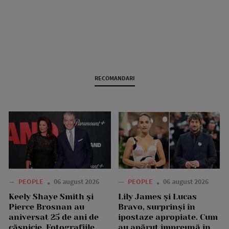
RECOMANDARI
—
PEOPLE
06 august 2026
—
PEOPLE
06 august 2026
Keely Shaye Smith și
Lily James și Lucas
Pierce Brosnan au
Bravo, surprinși în
aniversat 25 de ani de
ipostaze apropiate. Cum
căsnicie. Fotografiile
au apărut împreună în