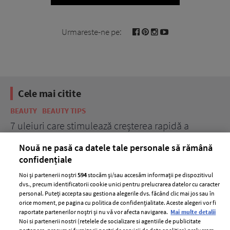
Urmareste-ne pe:
Cele mai citite
BEAUTY
BEAUTY TIPS
BE
țe
7 uleiuri care stimulează creșterea rapidă a
Ce
părului
de
Nouă ne pasă ca datele tale personale să rămână
confidențiale
Noi și partenerii noștri
594
stocăm și/sau accesăm informații pe dispozitivul
dvs., precum identificatorii cookie unici pentru prelucrarea datelor cu caracter
personal. Puteți accepta sau gestiona alegerile dvs. făcând clic mai jos sau în
orice moment, pe pagina cu politica de confidențialitate. Aceste alegeri vor fi
raportate partenerilor noștri și nu vă vor afecta navigarea.
Mai multe detalii
Noi si partenerii nostri (retelele de socializare si agentiile de publicitate