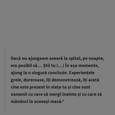
Dacă nu ajungeam aseară la spital, pe noapte,
era posibil să… Știi tu (…) În așa momente,
ajung la o singură concluzie. Experiențele
grele, dureroase, îți demonstrează, îți arată
cine este prezent în viața ta și cine sunt
oamenii cu care să mergi înainte și cu care să
mănânci la aceeași masă.”