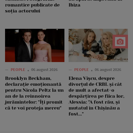
romantice publicate de
Ibiza
soția actorului
—
PEOPLE
06 august 2026
—
PEOPLE
06 august 2026
Brooklyn Beckham,
Elena Vîșcu, despre
declarație emoționantă
divorțul de CRBL și cât
pentru Nicola Peltz la un
de mult a afectat-o
an de la reînnoirea
despărțirea pe fiica lor,
jurămintelor: "Îți promit
Alessia: "A fost rău, și
că te voi proteja mereu"
mutatul în Chișinău a
fost..."