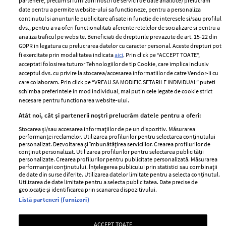
partenere, precum si furnizorii nostri de servicii de date analitice) prelucram
ELLE Style Awards
Termeni si conditii
date pentru a permite website-ului sa functioneze, pentru a personaliza
2024
continutul si anunturile publicitare afisate in functie de interesele si/sau profilul
Politica de
dvs., pentru a va oferi functionalitati aferente retelelor de socializare si pentru a
Despre ELLE
confidențialitate
analiza traficul pe website. Beneficiati de drepturile prevazute de art. 15-22 din
Romania
GDPR in legatura cu prelucrarea datelor cu caracter personal. Aceste drepturi pot
Politica de cookies
fi exercitate prin modalitatea indicata
aici
. Prin click pe “ACCEPT TOATE”,
Contact
Publicitate
acceptati folosirea tuturor Tehnologiilor de tip Cookie, care implica inclusiv
acceptul dvs. cu privire la stocarea/accesarea informatiilor de catre Vendor-ii cu
Abonamente
care colaboram. Prin click pe “VREAU SA MODIFIC SETARILE INDIVIDUAL” puteti
schimba preferintele in mod individual, mai putin cele legate de cookie strict
necesare pentru functionarea website-ului.
Stiri
Libertatea pentru
Atât noi, cât și partenerii noștri prelucrăm datele pentru a oferi:
femei
GSP
Stocarea și/sau accesarea informațiilor de pe un dispozitiv. Măsurarea
Viva
performanței reclamelor. Utilizarea profilurilor pentru selectarea conținutului
Unica
personalizat. Dezvoltarea și îmbunătățirea serviciilor. Crearea profilurilor de
Avantaje
conținut personalizat. Utilizarea profilurilor pentru selectarea publicității
Baby
personalizate. Crearea profilurilor pentru publicitate personalizată. Măsurarea
Retete practice
performanței conținutului. Înțelegerea publicului prin statistici sau combinații
Retete
de date din surse diferite. Utilizarea datelor limitate pentru a selecta conținutul.
Utilizarea de date limitate pentru a selecta publicitatea. Date precise de
geolocație și identificarea prin scanarea dispozitivului.
Pariază responsabil! Decizia ONJN nr. 821/25.09.2025.
Listă parteneri (furnizori)
Jocurile de noroc sunt interzise minorilor.
ACCEPT TOATE