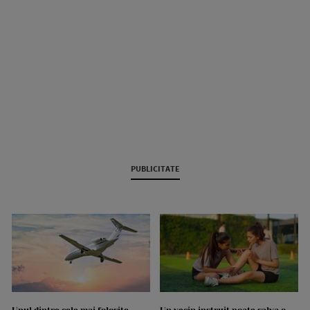
PUBLICITATE
Unul dintre cele mai folosite
Un vecin instruit poate salva o