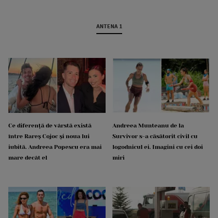
ANTENA 1
Ce diferență de vârstă există
Andreea Munteanu de la
între Rareș Cojoc și noua lui
Survivor s-a căsătorit civil cu
iubită. Andreea Popescu era mai
logodnicul ei. Imagini cu cei doi
mare decât el
miri