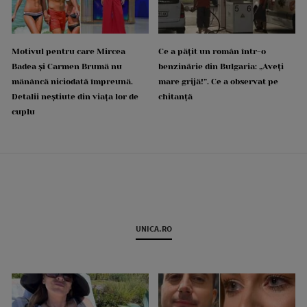
Motivul pentru care Mircea
Ce a pățit un român într-o
Badea și Carmen Brumă nu
benzinărie din Bulgaria: „Aveți
mănâncă niciodată împreună.
mare grijă!”. Ce a observat pe
Detalii neștiute din viața lor de
chitanță
cuplu
UNICA.RO