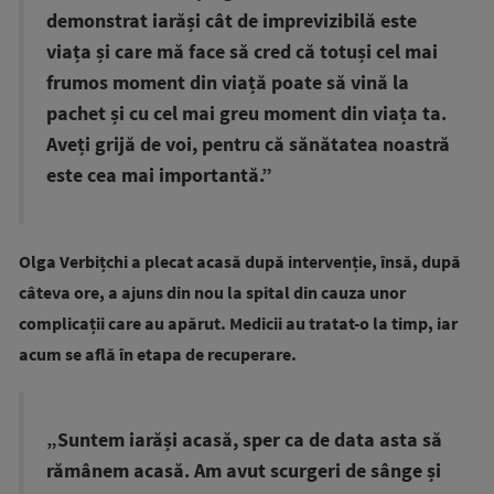
demonstrat iarăși cât de imprevizibilă este
viața și care mă face să cred că totuși cel mai
frumos moment din viață poate să vină la
pachet și cu cel mai greu moment din viața ta.
Aveți grijă de voi, pentru că sănătatea noastră
este cea mai importantă.”
Olga Verbițchi a plecat acasă după intervenție, însă, după
câteva ore, a ajuns din nou la spital din cauza unor
complicații care au apărut. Medicii au tratat-o la timp, iar
acum se află în etapa de recuperare.
„Suntem iarăși acasă, sper ca de data asta să
rămânem acasă. Am avut scurgeri de sânge și