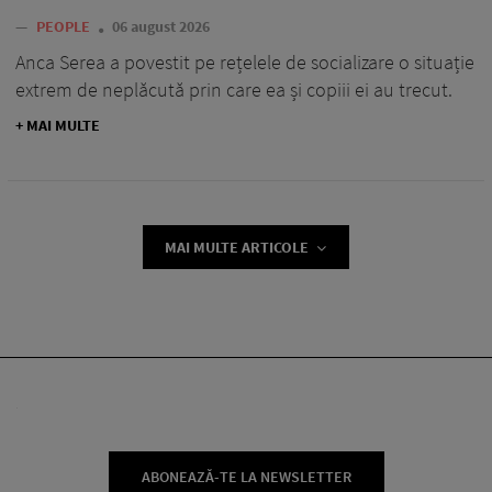
—
PEOPLE
06 august 2026
Anca Serea a povestit pe rețelele de socializare o situație
extrem de neplăcută prin care ea și copiii ei au trecut.
+ MAI MULTE
MAI MULTE ARTICOLE
ABONEAZĂ-TE LA NEWSLETTER