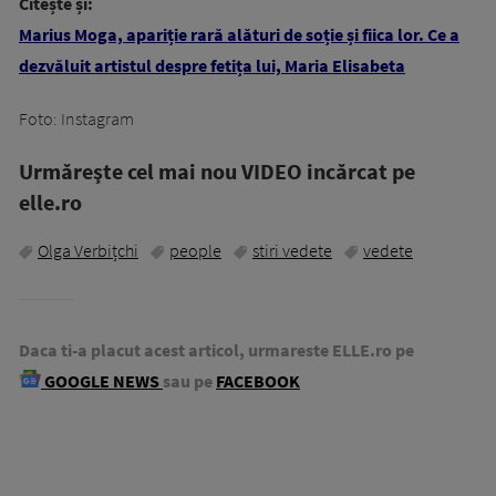
Citește și:
Marius Moga, apariție rară alături de soție și fiica lor. Ce a
dezvăluit artistul despre fetița lui, Maria Elisabeta
Foto: Instagram
Urmăreşte cel mai nou VIDEO incărcat pe
elle.ro
Olga Verbițchi
people
stiri vedete
vedete
Daca ti-a placut acest articol, urmareste ELLE.ro pe
GOOGLE NEWS
sau pe
FACEBOOK