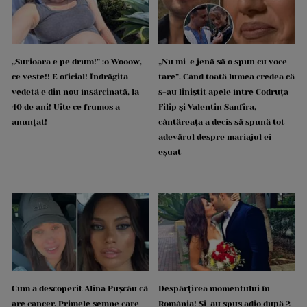
„Surioara e pe drum!” :o Wooow,
„Nu mi-e jenă să o spun cu voce
ce veste!! E oficial! Îndrăgita
tare”. Când toată lumea credea că
vedetă e din nou însărcinată, la
s-au liniștit apele între Codruța
40 de ani! Uite ce frumos a
Filip și Valentin Sanfira,
anunțat!
cântăreața a decis să spună tot
adevărul despre mariajul ei
eșuat
Cum a descoperit Alina Pușcău că
Despărțirea momentului în
are cancer. Primele semne care
România! Și-au spus adio după 2