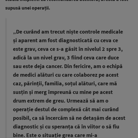
supusă unei operații.
„De curând am trecut niște controle medicale
și aparent am fost diagnosticată cu ceva ce
este grav, ceva ce s-a găsit în nivelul 2 spre 3,
adică la un nivel grav, 3 fiind ceva care duce
sau este deja cancer. Din fericire, am o echipă
de medici alături cu care colaborez pe acest
caz, părinții, familia, soțul alături, care mă
susțin și merg împreună cu mine pe acest
drum extrem de greu. Urmează să am o
operație destul de complexă cât mai curând
posibil, ca să încercăm să ne detașăm de acest
diagnostic și cu speranța că în viitor o să fiu
bine. Este o situație grea care mi-a