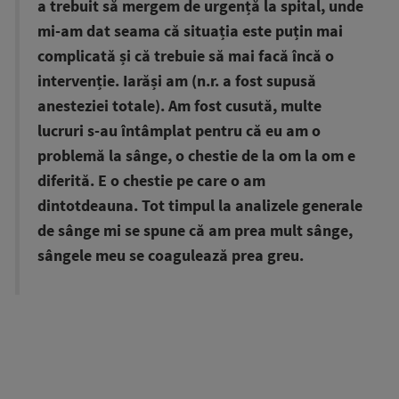
a trebuit să mergem de urgență la spital, unde
mi-am dat seama că situația este puțin mai
complicată și că trebuie să mai facă încă o
intervenție. Iarăși am (n.r. a fost supusă
anesteziei totale). Am fost cusută, multe
lucruri s-au întâmplat pentru că eu am o
problemă la sânge, o chestie de la om la om e
diferită. E o chestie pe care o am
dintotdeauna. Tot timpul la analizele generale
de sânge mi se spune că am prea mult sânge,
sângele meu se coagulează prea greu.