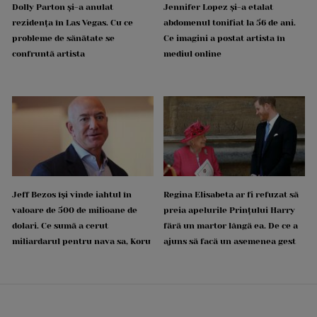
Dolly Parton și-a anulat
Jennifer Lopez și-a etalat
rezidența în Las Vegas. Cu ce
abdomenul tonifiat la 56 de ani.
probleme de sănătate se
Ce imagini a postat artista în
confruntă artista
mediul online
Jeff Bezos își vinde iahtul în
Regina Elisabeta ar fi refuzat să
valoare de 500 de milioane de
preia apelurile Prințului Harry
dolari. Ce sumă a cerut
fără un martor lângă ea. De ce a
miliardarul pentru nava sa, Koru
ajuns să facă un asemenea gest