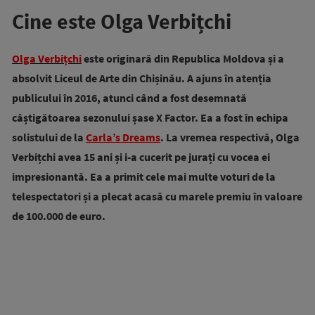
Cine este Olga Verbițchi
Olga Verbițchi
este originară din Republica Moldova și a
absolvit Liceul de Arte din Chișinău. A ajuns în atenția
publicului în 2016, atunci când a fost desemnată
câștigătoarea sezonului șase X Factor. Ea a fost în echipa
solistului de la
Carla’s Dreams
. La vremea respectivă, Olga
Verbițchi avea 15 ani și i-a cucerit pe jurați cu vocea ei
impresionantă. Ea a primit cele mai multe voturi de la
telespectatori și a plecat acasă cu marele premiu în valoare
de 100.000 de euro.