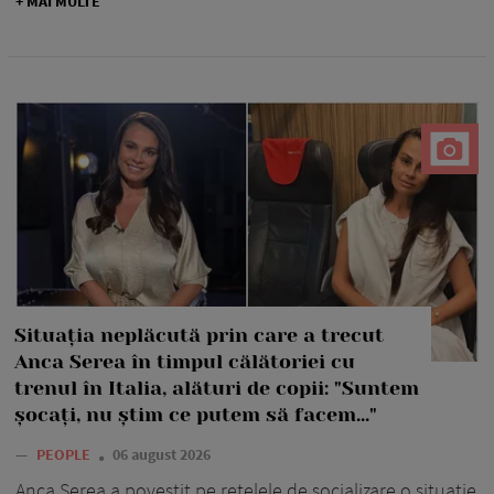
+ MAI MULTE
Situația neplăcută prin care a trecut
Anca Serea în timpul călătoriei cu
trenul în Italia, alături de copii: "Suntem
șocați, nu știm ce putem să facem..."
—
PEOPLE
06 august 2026
Anca Serea a povestit pe rețelele de socializare o situație