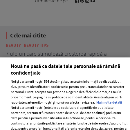
Urmareste-ne pe:
Cele mai citite
BEAUTY
BEAUTY TIPS
BE
țe
7 uleiuri care stimulează creșterea rapidă a
Ce
părului
de
Nouă ne pasă ca datele tale personale să rămână
confidențiale
Noi și partenerii noștri
594
stocăm și/sau accesăm informații pe dispozitivul
dvs., precum identificatorii cookie unici pentru prelucrarea datelor cu caracter
personal. Puteți accepta sau gestiona alegerile dvs. făcând clic mai jos sau în
orice moment, pe pagina cu politica de confidențialitate. Aceste alegeri vor fi
raportate partenerilor noștri și nu vă vor afecta navigarea.
Mai multe detalii
Noi si partenerii nostri (retelele de socializare si agentiile de publicitate
partenere, precum si furnizorii nostri de servicii de date analitice) prelucram
ELLE Style Awards
Termeni si conditii
date pentru a permite website-ului sa functioneze, pentru a personaliza
2024
continutul si anunturile publicitare afisate in functie de interesele si/sau profilul
Politica de
dvs., pentru a va oferi functionalitati aferente retelelor de socializare si pentru a