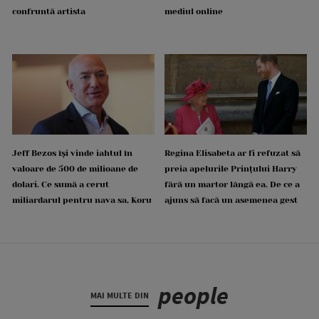
confruntă artista
mediul online
Jeff Bezos își vinde iahtul în
Regina Elisabeta ar fi refuzat să
valoare de 500 de milioane de
preia apelurile Prințului Harry
dolari. Ce sumă a cerut
fără un martor lângă ea. De ce a
miliardarul pentru nava sa, Koru
ajuns să facă un asemenea gest
people
MAI MULTE DIN