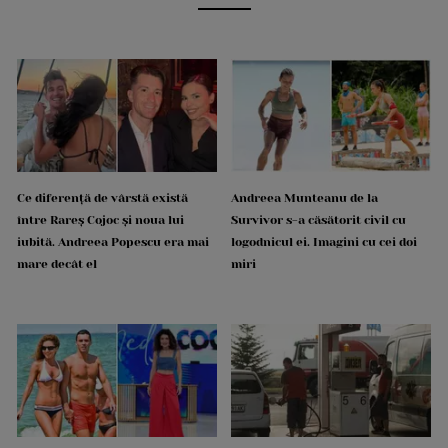
Ce diferență de vârstă există
Andreea Munteanu de la
între Rareș Cojoc și noua lui
Survivor s-a căsătorit civil cu
iubită. Andreea Popescu era mai
logodnicul ei. Imagini cu cei doi
mare decât el
miri