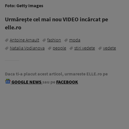
Foto: Getty Images
Urmăreşte cel mai nou VIDEO incărcat pe
elle.ro
Antoine Arnault
fashion
moda
Natalia Vodianova
people
stiri vedete
vedete
Daca ti-a placut acest articol, urmareste ELLE.ro pe
GOOGLE NEWS
sau pe
FACEBOOK