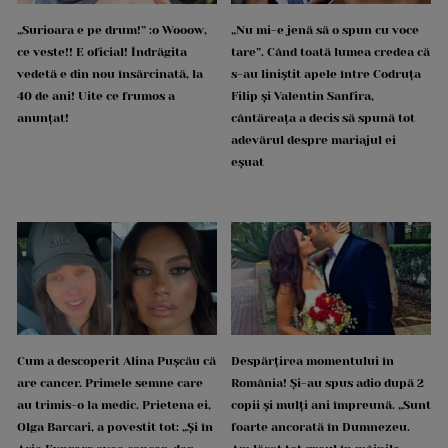
„Surioara e pe drum!” :o Wooow,
„Nu mi-e jenă să o spun cu voce
ce veste!! E oficial! Îndrăgita
tare”. Când toată lumea credea că
vedetă e din nou însărcinată, la
s-au liniștit apele între Codruța
40 de ani! Uite ce frumos a
Filip și Valentin Sanfira,
anunțat!
cântăreața a decis să spună tot
adevărul despre mariajul ei
eșuat
Cum a descoperit Alina Pușcău că
Despărțirea momentului în
are cancer. Primele semne care
România! Și-au spus adio după 2
au trimis-o la medic. Prietena ei,
copii și mulți ani împreună. „Sunt
Olga Barcari, a povestit tot: „Și în
foarte ancorată în Dumnezeu.