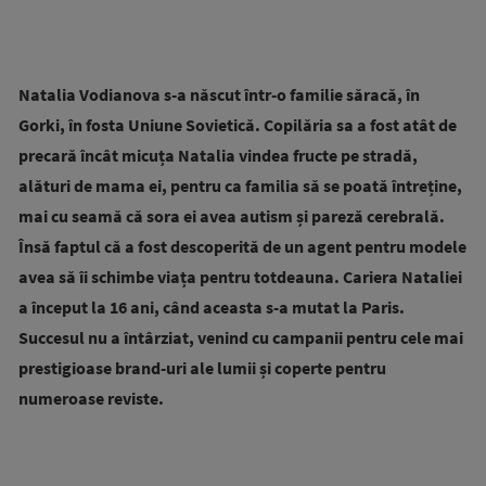
Natalia Vodianova s-a născut într-o familie săracă, în
Gorki, în fosta Uniune Sovietică. Copilăria sa a fost atât de
precară încât micuța Natalia vindea fructe pe stradă,
alături de mama ei, pentru ca familia să se poată întreține,
mai cu seamă că sora ei avea autism și pareză cerebrală.
Însă faptul că a fost descoperită de un agent pentru modele
avea să îi schimbe viața pentru totdeauna. Cariera Nataliei
a început la 16 ani, când aceasta s-a mutat la Paris.
Succesul nu a întârziat, venind cu campanii pentru cele mai
prestigioase brand-uri ale lumii și coperte pentru
numeroase reviste.