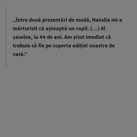
„Între două prezentări de modă, Natalia mi-a
mărturisit că așteaptă un copil. (…) Al
șaselea, la 44 de ani. Am știut imediat că
trebuie să fie pe coperta ediției noastre de
vară.”