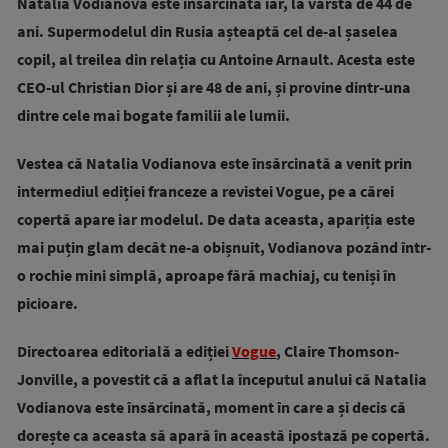
Natalia Vodianova este însărcinată iar, la vârsta de 44 de
ani. Supermodelul din Rusia așteaptă cel de-al șaselea
copil, al treilea din relația cu Antoine Arnault. Acesta este
CEO-ul Christian Dior și are 48 de ani, și provine dintr-una
dintre cele mai bogate familii ale lumii.
Vestea că Natalia Vodianova este însărcinată a venit prin
intermediul ediției franceze a revistei Vogue, pe a cărei
copertă apare iar modelul. De data aceasta, apariția este
mai puțin glam decât ne-a obișnuit, Vodianova pozând într-
o rochie mini simplă, aproape fără machiaj, cu teniși în
picioare.
Directoarea editorială a ediției
Vogue
, Claire Thomson-
Jonville, a povestit că a aflat la începutul anului că Natalia
Vodianova este însărcinată, moment în care a și decis că
dorește ca aceasta să apară în această ipostază pe copertă.