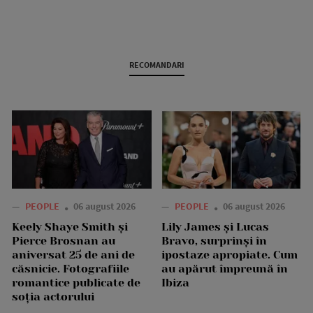
RECOMANDARI
—
PEOPLE
06 august 2026
—
PEOPLE
06 august 2026
Keely Shaye Smith și
Lily James și Lucas
Pierce Brosnan au
Bravo, surprinși în
aniversat 25 de ani de
ipostaze apropiate. Cum
căsnicie. Fotografiile
au apărut împreună în
romantice publicate de
Ibiza
soția actorului