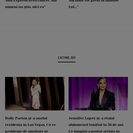
Asia Express avea cancer, dar
Am lăsat tot greul în mâinile
nimeni nu știa, nici ea”
Lui...”
CATINE.RO
Dolly Parton și-a anulat
Jennifer Lopez și-a etalat
rezidența în Las Vegas. Cu ce
abdomenul tonifiat la 56 de ani.
probleme de sănătate se
Ce imagini a postat artista în