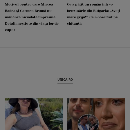
Motivul pentru care Mircea
Ce a pățit un român într-o
Badea și Carmen Brumă nu
benzinărie din Bulgaria: „Aveți
mănâncă niciodată împreună.
mare grijă!”. Ce a observat pe
Detalii neștiute din viața lor de
chitanță
cuplu
UNICA.RO