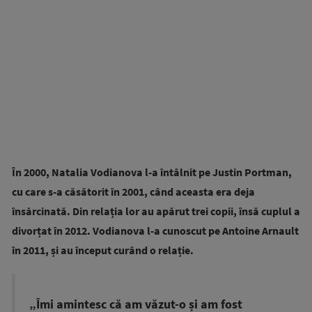
În 2000, Natalia Vodianova l-a întâlnit pe Justin Portman,
cu care s-a căsătorit în 2001, când aceasta era deja
însărcinată. Din relația lor au apărut trei copii, însă cuplul a
divorțat în 2012. Vodianova l-a cunoscut pe Antoine Arnault
în 2011, și au început curând o relație.
„Îmi amintesc că am văzut-o și am fost