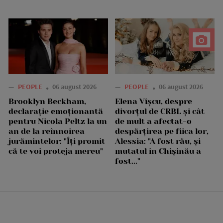
—
PEOPLE
06 august 2026
—
PEOPLE
06 august 2026
Brooklyn Beckham,
Elena Vîșcu, despre
declarație emoționantă
divorțul de CRBL și cât
pentru Nicola Peltz la un
de mult a afectat-o
an de la reînnoirea
despărțirea pe fiica lor,
jurămintelor: "Îți promit
Alessia: "A fost rău, și
că te voi proteja mereu"
mutatul în Chișinău a
fost..."