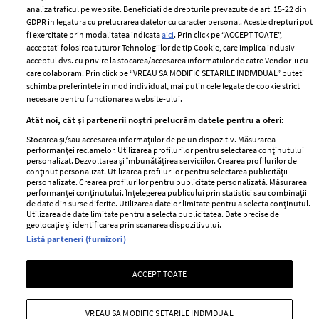
Despre ELLE
confidențialitate
analiza traficul pe website. Beneficiati de drepturile prevazute de art. 15-22 din
Romania
GDPR in legatura cu prelucrarea datelor cu caracter personal. Aceste drepturi pot
Politica de cookies
fi exercitate prin modalitatea indicata
aici
. Prin click pe “ACCEPT TOATE”,
Contact
Publicitate
acceptati folosirea tuturor Tehnologiilor de tip Cookie, care implica inclusiv
acceptul dvs. cu privire la stocarea/accesarea informatiilor de catre Vendor-ii cu
Abonamente
care colaboram. Prin click pe “VREAU SA MODIFIC SETARILE INDIVIDUAL” puteti
schimba preferintele in mod individual, mai putin cele legate de cookie strict
necesare pentru functionarea website-ului.
Stiri
Libertatea pentru
Atât noi, cât și partenerii noștri prelucrăm datele pentru a oferi:
femei
GSP
Stocarea și/sau accesarea informațiilor de pe un dispozitiv. Măsurarea
Viva
performanței reclamelor. Utilizarea profilurilor pentru selectarea conținutului
Unica
personalizat. Dezvoltarea și îmbunătățirea serviciilor. Crearea profilurilor de
Avantaje
conținut personalizat. Utilizarea profilurilor pentru selectarea publicității
Baby
personalizate. Crearea profilurilor pentru publicitate personalizată. Măsurarea
Retete practice
performanței conținutului. Înțelegerea publicului prin statistici sau combinații
Retete
de date din surse diferite. Utilizarea datelor limitate pentru a selecta conținutul.
Utilizarea de date limitate pentru a selecta publicitatea. Date precise de
geolocație și identificarea prin scanarea dispozitivului.
Pariază responsabil! Decizia ONJN nr. 821/25.09.2025.
Listă parteneri (furnizori)
Jocurile de noroc sunt interzise minorilor.
ACCEPT TOATE
Copyright © 2026 Ringier Romania SRL
VREAU SA MODIFIC SETARILE INDIVIDUAL