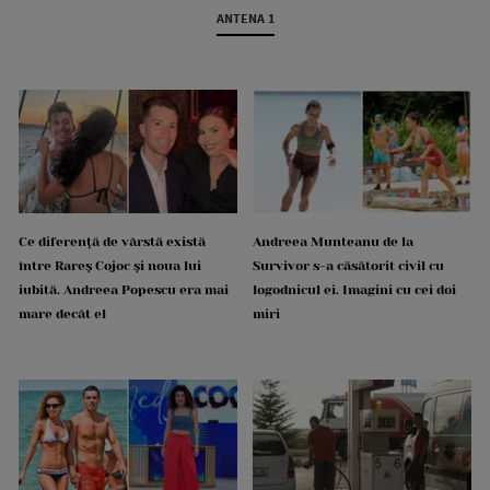
ANTENA 1
Ce diferență de vârstă există
Andreea Munteanu de la
între Rareș Cojoc și noua lui
Survivor s-a căsătorit civil cu
iubită. Andreea Popescu era mai
logodnicul ei. Imagini cu cei doi
mare decât el
miri