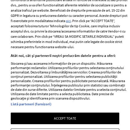
2024
Politica de
dvs., pentru a va oferi functionalitati aferente retelelor de socializare si pentru a
Despre ELLE
confidențialitate
analiza traficul pe website. Beneficiati de drepturile prevazute de art. 15-22 din
Romania
GDPR in legatura cu prelucrarea datelor cu caracter personal. Aceste drepturi pot
Politica de cookies
fi exercitate prin modalitatea indicata
aici
. Prin click pe “ACCEPT TOATE”,
Contact
Publicitate
acceptati folosirea tuturor Tehnologiilor de tip Cookie, care implica inclusiv
acceptul dvs. cu privire la stocarea/accesarea informatiilor de catre Vendor-ii cu
Abonamente
care colaboram. Prin click pe “VREAU SA MODIFIC SETARILE INDIVIDUAL” puteti
schimba preferintele in mod individual, mai putin cele legate de cookie strict
necesare pentru functionarea website-ului.
Stiri
Libertatea pentru
Atât noi, cât și partenerii noștri prelucrăm datele pentru a oferi:
femei
GSP
Stocarea și/sau accesarea informațiilor de pe un dispozitiv. Măsurarea
Viva
performanței reclamelor. Utilizarea profilurilor pentru selectarea conținutului
Unica
personalizat. Dezvoltarea și îmbunătățirea serviciilor. Crearea profilurilor de
Avantaje
conținut personalizat. Utilizarea profilurilor pentru selectarea publicității
Baby
personalizate. Crearea profilurilor pentru publicitate personalizată. Măsurarea
Retete practice
performanței conținutului. Înțelegerea publicului prin statistici sau combinații
Retete
de date din surse diferite. Utilizarea datelor limitate pentru a selecta conținutul.
Utilizarea de date limitate pentru a selecta publicitatea. Date precise de
geolocație și identificarea prin scanarea dispozitivului.
Pariază responsabil! Decizia ONJN nr. 821/25.09.2025.
Listă parteneri (furnizori)
Jocurile de noroc sunt interzise minorilor.
ACCEPT TOATE
Copyright © 2026 Ringier Romania SRL