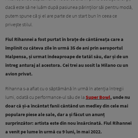
dacă este să ne luăm după pasiunea părinților săi pentru modă,
putem spune că și el are parte de un start bun în ceea ce
privește stilul.
Fiul Rihannei a fost purtat în brațe de cântăreața care a
împlinit cu câteva zile în urmă 35 de ani prin aeroportul
Malpensa, și urmat îndeaproape de tatăl său, dar și de un
întreg anturaj al acestora. Cei trei au sosit la Milano cu un
avion privat.
Rihanna s-a aflat cu o săptămână în urmă în atenția întregii
lumi, odată cu performance-ul său de la
Super Bowl
, unde nu
doar că și-a încântat fanii cântând un medley din cele mai
populare piese ale sale, dar a și făcut un anunț
surprinzător: artista este din nou însărcinată. Fiul Rihannei
a venit pe lume în urmă cu 9 luni, în mai 2022.