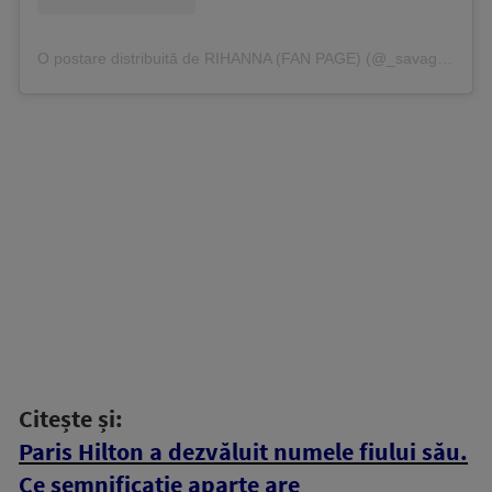
O postare distribuită de RIHANNA (FAN PAGE) (@_savagegalriri_)
Citește și:
Paris Hilton a dezvăluit numele fiului său.
Ce semnificație aparte are