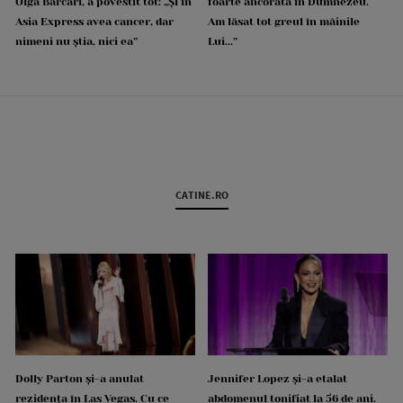
Olga Barcari, a povestit tot: „Și în
foarte ancorată în Dumnezeu.
Asia Express avea cancer, dar
Am lăsat tot greul în mâinile
nimeni nu știa, nici ea”
Lui...”
CATINE.RO
Dolly Parton și-a anulat
Jennifer Lopez și-a etalat
rezidența în Las Vegas. Cu ce
abdomenul tonifiat la 56 de ani.