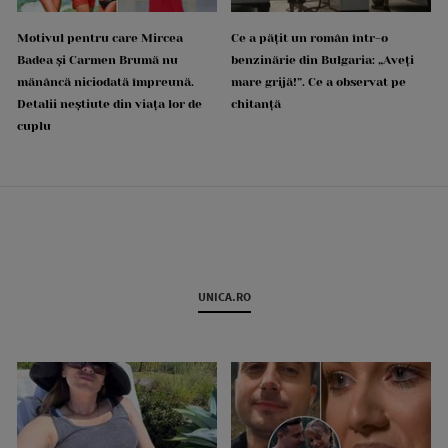
Motivul pentru care Mircea
Ce a pățit un român într-o
Badea și Carmen Brumă nu
benzinărie din Bulgaria: „Aveți
mănâncă niciodată împreună.
mare grijă!”. Ce a observat pe
Detalii neștiute din viața lor de
chitanță
cuplu
UNICA.RO