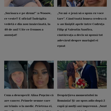
„Surioara e pe drum!” :o Wooow,
„Nu mi-e jenă să o spun cu voce
ce veste!! E oficial! Îndrăgita
tare”. Când toată lumea credea că
vedetă e din nou însărcinată, la
s-au liniștit apele între Codruța
40 de ani! Uite ce frumos a
Filip și Valentin Sanfira,
anunțat!
cântăreața a decis să spună tot
adevărul despre mariajul ei
eșuat
Cum a descoperit Alina Pușcău că
Despărțirea momentului în
are cancer. Primele semne care
România! Și-au spus adio după 2
au trimis-o la medic. Prietena ei,
copii și mulți ani împreună. „Sunt