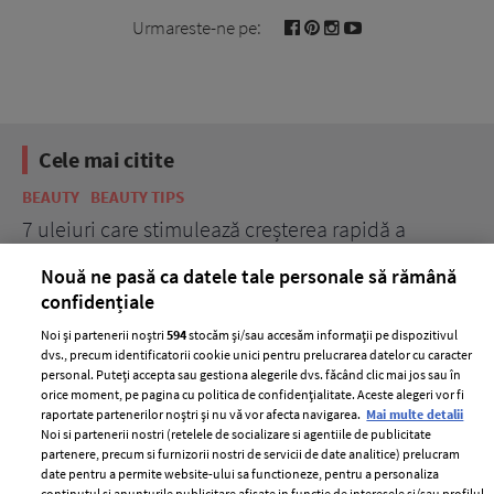
Urmareste-ne pe:
Cele mai citite
BEAUTY
BEAUTY TIPS
BE
țe
7 uleiuri care stimulează creșterea rapidă a
Ce
părului
de
Nouă ne pasă ca datele tale personale să rămână
confidențiale
Noi și partenerii noștri
594
stocăm și/sau accesăm informații pe dispozitivul
dvs., precum identificatorii cookie unici pentru prelucrarea datelor cu caracter
personal. Puteți accepta sau gestiona alegerile dvs. făcând clic mai jos sau în
orice moment, pe pagina cu politica de confidențialitate. Aceste alegeri vor fi
raportate partenerilor noștri și nu vă vor afecta navigarea.
Mai multe detalii
Noi si partenerii nostri (retelele de socializare si agentiile de publicitate
partenere, precum si furnizorii nostri de servicii de date analitice) prelucram
ELLE Style Awards
Termeni si conditii
date pentru a permite website-ului sa functioneze, pentru a personaliza
continutul si anunturile publicitare afisate in functie de interesele si/sau profilul