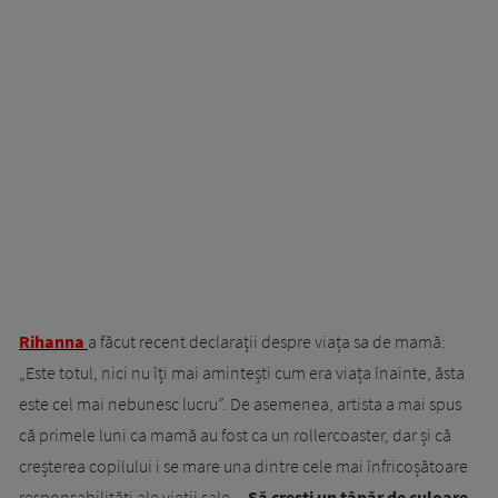
Rihanna
a făcut recent declarații despre viața sa de mamă:
„Este totul, nici nu îți mai amintești cum era viața înainte, ăsta
este cel mai nebunesc lucru”. De asemenea, artista a mai spus
că primele luni ca mamă au fost ca un rollercoaster, dar și că
creșterea copilului i se mare una dintre cele mai înfricoșătoare
responsabilități ale vieții sale.
„Să crești un tânăr de culoare