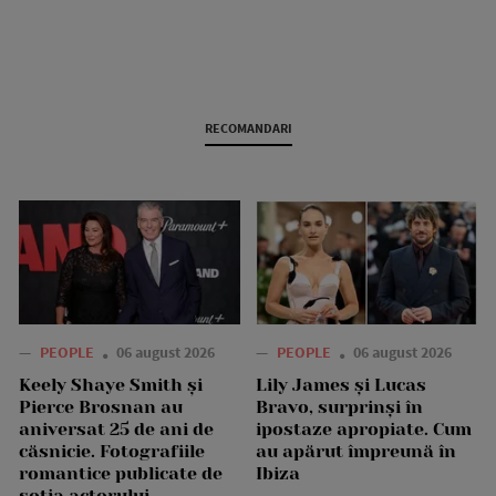
RECOMANDARI
—
PEOPLE
06 august 2026
—
PEOPLE
06 august 2026
Keely Shaye Smith și
Lily James și Lucas
Pierce Brosnan au
Bravo, surprinși în
aniversat 25 de ani de
ipostaze apropiate. Cum
căsnicie. Fotografiile
au apărut împreună în
romantice publicate de
Ibiza
soția actorului