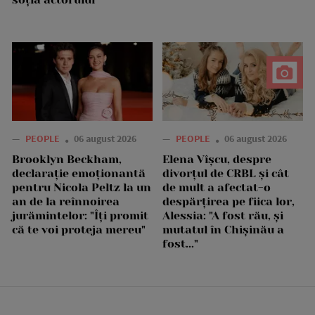
—
PEOPLE
06 august 2026
—
PEOPLE
06 august 2026
Brooklyn Beckham,
Elena Vîșcu, despre
declarație emoționantă
divorțul de CRBL și cât
pentru Nicola Peltz la un
de mult a afectat-o
an de la reînnoirea
despărțirea pe fiica lor,
jurămintelor: "Îți promit
Alessia: "A fost rău, și
că te voi proteja mereu"
mutatul în Chișinău a
fost..."