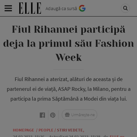
Adaugă ca sursă
Fiul Rihannei participă
deja la primul său Fashion
Week
Fiul Rihannei a aterizat, alături de aceasta și de
partenerul ei de viață, ASAP Rocky, la Milano, pentru a
participa la prima Săptămână a Modei din viața lui.
Urmărește-ne
HOMEPAGE
/
PEOPLE
/
STIRI VEDETE
,
24.02.2023, 15:36
. Actualizat 24.02.2023, 15:38,
de
ELLE.ro