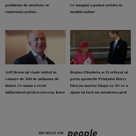
probleme de sănătate se
Ce imagini a postat artista în
confruntă artista
mediul online
Jeff Bezos își vinde iahtul în
Regina Elisabeta ar fi refuzat să
valoare de 500 de milioane de
preia apelurile Prințului Harry
dolari. Ce sumă a cerut
fără un martor lângă ea. De ce a
miliardarul pentru nava sa, Koru
ajuns să facă un asemenea gest
people
MAI MULTE DIN