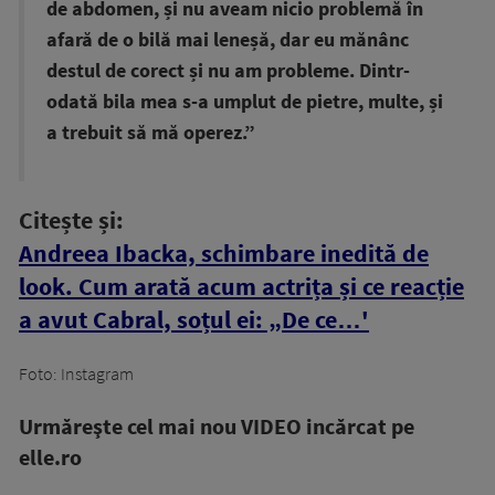
de abdomen, și nu aveam nicio problemă în
afară de o bilă mai leneșă, dar eu mănânc
destul de corect și nu am probleme. Dintr-
odată bila mea s-a umplut de pietre, multe, și
a trebuit să mă operez.”
Citește și:
Andreea Ibacka, schimbare inedită de
look. Cum arată acum actrița și ce reacție
a avut Cabral, soțul ei: „De ce…'
Foto: Instagram
Urmăreşte cel mai nou VIDEO incărcat pe
elle.ro