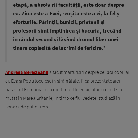
etapă, a absolvirii facultății, este doar despre
ea. Ziua este a Evei, reușita este a ei, la fel și
eforturile. Părinții, bunicii, prietenii și
profesorii simt împlinirea și bucuria, trecând
în rândul secund și lăsând drumul liber unei
tinere copleșită de lacrimi de fericire.”
Andreea Berecleanu
a făcut mărturisiri despre cei doi copii ai
ei. Eva și Petru locuiesc în străinătate, fiica prezentatoarei
părăsind România încă din timpul liceului, atunci când s-a
mutat în Marea Britanie, în timp ce fiul vedetei studiază în
Londra de puțin timp.