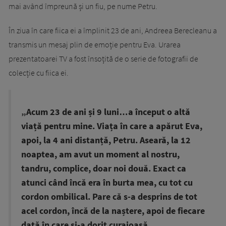
mai având împreună și un fiu, pe nume Petru.
În ziua în care fiica ei a împlinit 23 de ani, Andreea Berecleanu a
transmis un mesaj plin de emoție pentru Eva. Urarea
prezentatoarei TV a fost însoțită de o serie de fotografii de
colecție cu fiica ei.
„Acum 23 de ani și 9 luni…a început o altă
viață pentru mine. Viața în care a apărut Eva,
apoi, la 4 ani distanță, Petru. Aseară, la 12
noaptea, am avut un moment al nostru,
tandru, complice, doar noi două. Exact ca
atunci când încă era în burta mea, cu tot cu
cordon ombilical. Pare că s-a desprins de tot
acel cordon, încă de la naștere, apoi de fiecare
dată în care și-a dorit curajoasă,