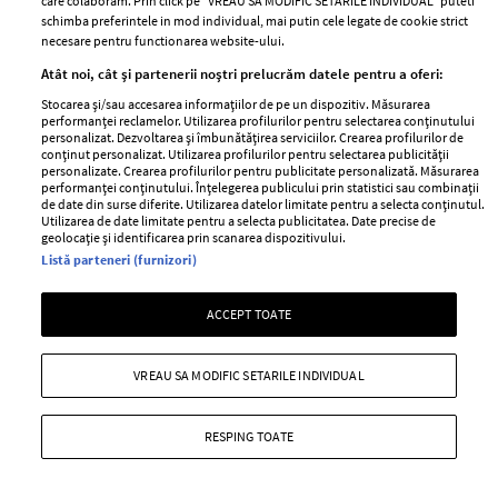
care colaboram. Prin click pe “VREAU SA MODIFIC SETARILE INDIVIDUAL” puteti
schimba preferintele in mod individual, mai putin cele legate de cookie strict
țe
7 uleiuri care stimulează creșterea rapidă a
Ce
necesare pentru functionarea website-ului.
părului
de
Atât noi, cât și partenerii noștri prelucrăm datele pentru a oferi:
Stocarea și/sau accesarea informațiilor de pe un dispozitiv. Măsurarea
performanței reclamelor. Utilizarea profilurilor pentru selectarea conținutului
personalizat. Dezvoltarea și îmbunătățirea serviciilor. Crearea profilurilor de
conținut personalizat. Utilizarea profilurilor pentru selectarea publicității
personalizate. Crearea profilurilor pentru publicitate personalizată. Măsurarea
performanței conținutului. Înțelegerea publicului prin statistici sau combinații
de date din surse diferite. Utilizarea datelor limitate pentru a selecta conținutul.
Utilizarea de date limitate pentru a selecta publicitatea. Date precise de
geolocație și identificarea prin scanarea dispozitivului.
Listă parteneri (furnizori)
ELLE Style Awards
Termeni si conditii
2024
Politica de
ACCEPT TOATE
Despre ELLE
confidențialitate
Romania
Politica de cookies
VREAU SA MODIFIC SETARILE INDIVIDUAL
Contact
Publicitate
Abonamente
RESPING TOATE
Stiri
Libertatea pentru