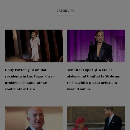
CATINE.RO
Dolly Parton și-a anulat
Jennifer Lopez și-a etalat
rezidența în Las Vegas. Cu ce
abdomenul tonifiat la 56 de ani.
probleme de sănătate se
Ce imagini a postat artista în
confruntă artista
mediul online