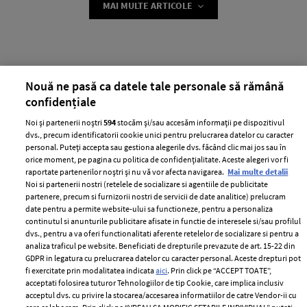
MAI MULTE ARTICOLE
Nouă ne pasă ca datele tale personale să rămână
confidențiale
Noi și partenerii noștri
594
stocăm și/sau accesăm informații pe dispozitivul
dvs., precum identificatorii cookie unici pentru prelucrarea datelor cu caracter
personal. Puteți accepta sau gestiona alegerile dvs. făcând clic mai jos sau în
ABONEAZĂ-TE LA NEWSLETTER
orice moment, pe pagina cu politica de confidențialitate. Aceste alegeri vor fi
raportate partenerilor noștri și nu vă vor afecta navigarea.
Mai multe detalii
Noi si partenerii nostri (retelele de socializare si agentiile de publicitate
partenere, precum si furnizorii nostri de servicii de date analitice) prelucram
Urmareste-ne pe:
date pentru a permite website-ului sa functioneze, pentru a personaliza
continutul si anunturile publicitare afisate in functie de interesele si/sau profilul
dvs., pentru a va oferi functionalitati aferente retelelor de socializare si pentru a
analiza traficul pe website. Beneficiati de drepturile prevazute de art. 15-22 din
GDPR in legatura cu prelucrarea datelor cu caracter personal. Aceste drepturi pot
fi exercitate prin modalitatea indicata
aici
. Prin click pe “ACCEPT TOATE”,
Cele mai citite
acceptati folosirea tuturor Tehnologiilor de tip Cookie, care implica inclusiv
acceptul dvs. cu privire la stocarea/accesarea informatiilor de catre Vendor-ii cu
BEAUTY
BEAUTY TIPS
BE