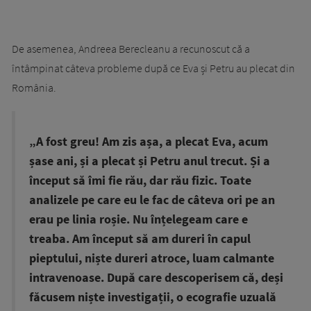
De asemenea, Andreea Berecleanu a recunoscut că a
întâmpinat câteva probleme după ce Eva și Petru au plecat din
România.
„A fost greu! Am zis așa, a plecat Eva, acum
șase ani, și a plecat și Petru anul trecut. Și a
început să îmi fie rău, dar rău fizic. Toate
analizele pe care eu le fac de câteva ori pe an
erau pe linia roșie. Nu înțelegeam care e
treaba. Am început să am dureri în capul
pieptului, niște dureri atroce, luam calmante
intravenoase. După care descoperisem că, deși
făcusem niște investigații, o ecografie uzuală