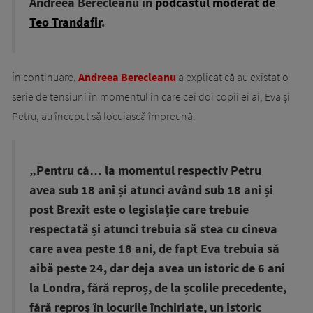
Andreea Berecleanu în
podcastul moderat de
Teo Trandafir
.
În continuare,
Andreea Berecleanu
a explicat că au existat o
serie de tensiuni în momentul în care cei doi copii ei ai, Eva și
Petru, au început să locuiască împreună.
„Pentru că… la momentul respectiv Petru
avea sub 18 ani și atunci având sub 18 ani și
post Brexit este o legislație care trebuie
respectată și atunci trebuia să stea cu cineva
care avea peste 18 ani, de fapt Eva trebuia să
aibă peste 24, dar deja avea un istoric de 6 ani
la Londra, fără reproș, de la școlile precedente,
fără reproș în locurile închiriate, un istoric