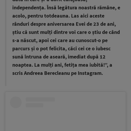
independența. Însă legătura noastră rămâne, e
acolo, pentru totdeauna. Las aici aceste
rânduri despre aniversarea Evei de 23 de ani,
știu că sunt mulți dintre voi care o știu de când
s-a născut, apoi cei care au cunoscut-o pe
parcurs și o pot felicita, căci cei ce o iubesc
sună întruna de aseară, imediat după 12
noaptea. La mulți ani, fetița mea iubită!”, a
scris Andreea Berecleanu pe Instagram.