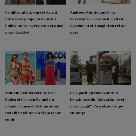
Ce diferență de vârstă există
Andreea Munteanu de la
între Rareș Cojoc și noua lui
Survivor s-a căsătorit civil cu
iubită. Andreea Popescu era mai
logodnicul ei. Imagini cu cei doi
mare decât el
miri
Motivul pentru care Mircea
Ce a pățit un român într-o
Badea și Carmen Brumă nu
benzinărie din Bulgaria: „Aveți
mănâncă niciodată împreună.
mare grijă!”. Ce a observat pe
Detalii neștiute din viața lor de
chitanță
cuplu