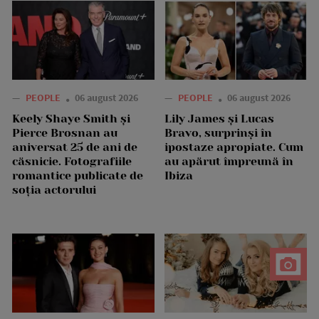
—
PEOPLE
06 august 2026
—
PEOPLE
06 august 2026
Keely Shaye Smith și
Lily James și Lucas
Pierce Brosnan au
Bravo, surprinși în
aniversat 25 de ani de
ipostaze apropiate. Cum
căsnicie. Fotografiile
au apărut împreună în
romantice publicate de
Ibiza
soția actorului