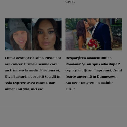
eșuat
Cum a descoperit Alina Pușcău că
Despărțirea momentului în
are cancer. Primele semne care
România! Și-au spus adio după 2
au trimis-o la medic. Prietena ei,
copii și mulți ani împreună. „Sunt
Olga Barcari, a povestit tot: „Și în
foarte ancorată în Dumnezeu.
Asia Express avea cancer, dar
Am lăsat tot greul în mâinile
nimeni nu știa, nici ea”
Lui...”