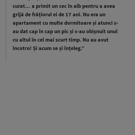
curat… a primit un cec în alb pentru a avea
grijă de frățiorul ei de 17 ani.
Nu era un
apartament cu multe dormitoare și atunci s-
au dat cap în cap un pic și s-au obișnuit unul
cu altul în cel mai scurt timp. Nu au avut
încotro! Și acum se și înțeleg.”