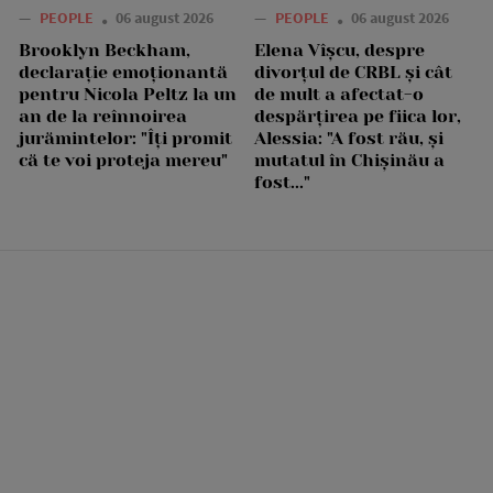
—
PEOPLE
06 august 2026
—
PEOPLE
06 august 2026
Brooklyn Beckham,
Elena Vîșcu, despre
declarație emoționantă
divorțul de CRBL și cât
pentru Nicola Peltz la un
de mult a afectat-o
an de la reînnoirea
despărțirea pe fiica lor,
jurămintelor: "Îți promit
Alessia: "A fost rău, și
că te voi proteja mereu"
mutatul în Chișinău a
fost..."