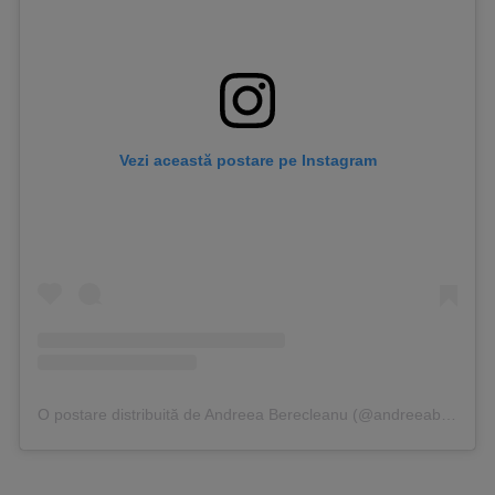
Vezi această postare pe Instagram
O postare distribuită de Andreea Berecleanu (@andreeaberecleanu)