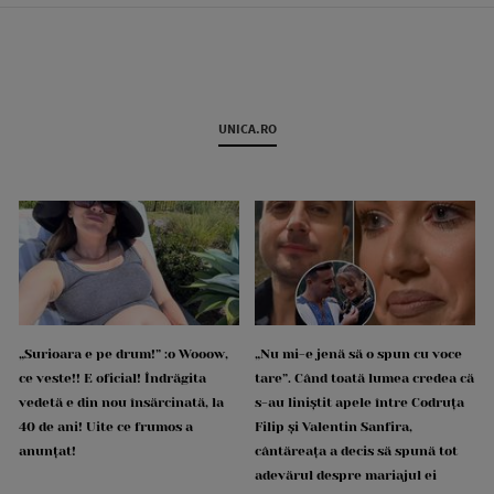
UNICA.RO
„Surioara e pe drum!” :o Wooow,
„Nu mi-e jenă să o spun cu voce
ce veste!! E oficial! Îndrăgita
tare”. Când toată lumea credea că
vedetă e din nou însărcinată, la
s-au liniștit apele între Codruța
40 de ani! Uite ce frumos a
Filip și Valentin Sanfira,
anunțat!
cântăreața a decis să spună tot
adevărul despre mariajul ei