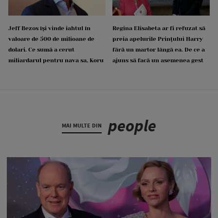
Jeff Bezos își vinde iahtul în
Regina Elisabeta ar fi refuzat să
valoare de 500 de milioane de
preia apelurile Prințului Harry
dolari. Ce sumă a cerut
fără un martor lângă ea. De ce a
miliardarul pentru nava sa, Koru
ajuns să facă un asemenea gest
people
MAI MULTE DIN