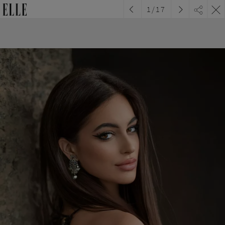
1
/
17