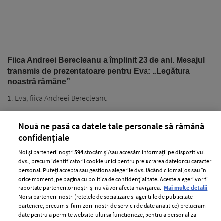
Fiica Andreei Berecleanu a împlinit 23 de ani. Mesajul
transmis de prezentatoare pentru Eva: „Legătura
noastră rămâne”
1. Eva, fiica Andreei Berecleanu
Nouă ne pasă ca datele tale personale să rămână
confidențiale
Noi și partenerii noștri
594
stocăm și/sau accesăm informații pe dispozitivul
dvs., precum identificatorii cookie unici pentru prelucrarea datelor cu caracter
personal. Puteți accepta sau gestiona alegerile dvs. făcând clic mai jos sau în
PARTENERI
orice moment, pe pagina cu politica de confidențialitate. Aceste alegeri vor fi
raportate partenerilor noștri și nu vă vor afecta navigarea.
Mai multe detalii
Noi si partenerii nostri (retelele de socializare si agentiile de publicitate
partenere, precum si furnizorii nostri de servicii de date analitice) prelucram
date pentru a permite website-ului sa functioneze, pentru a personaliza