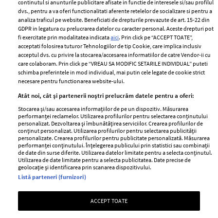
continutul si anunturile publicitare afisate in functie de interesele si/sau profilul
dvs., pentru a va oferi functionalitati aferente retelelor de socializare si pentru a
analiza traficul pe website. Beneficiati de drepturile prevazute de art. 15-22 din
GDPR in legatura cu prelucrarea datelor cu caracter personal. Aceste drepturi pot
fi exercitate prin modalitatea indicata
aici
. Prin click pe “ACCEPT TOATE”,
acceptati folosirea tuturor Tehnologiilor de tip Cookie, care implica inclusiv
Unul dintre cele mai folosite
Un vecin instruit poate salva o
acceptul dvs. cu privire la stocarea/accesarea informatiilor de catre Vendor-ii cu
care colaboram. Prin click pe “VREAU SA MODIFIC SETARILE INDIVIDUAL” puteti
aeroporturi din Europa își
viață. Vezi despre ce e vorba
schimba preferintele in mod individual, mai putin cele legate de cookie strict
închide complet porțile timp
necesare pentru functionarea website-ului.
de trei luni. Milioane de
Atât noi, cât și partenerii noștri prelucrăm datele pentru a oferi:
pasageri, afectați
Stocarea și/sau accesarea informațiilor de pe un dispozitiv. Măsurarea
performanței reclamelor. Utilizarea profilurilor pentru selectarea conținutului
personalizat. Dezvoltarea și îmbunătățirea serviciilor. Crearea profilurilor de
conținut personalizat. Utilizarea profilurilor pentru selectarea publicității
personalizate. Crearea profilurilor pentru publicitate personalizată. Măsurarea
performanței conținutului. Înțelegerea publicului prin statistici sau combinații
de date din surse diferite. Utilizarea datelor limitate pentru a selecta conținutul.
Utilizarea de date limitate pentru a selecta publicitatea. Date precise de
geolocație și identificarea prin scanarea dispozitivului.
Listă parteneri (furnizori)
Intră în culisele noii colecții
Vara care te schimbă: cum
IKEA PS 2026
transformi fiecare amintire
ACCEPT TOATE
într-o poveste pe care o porți