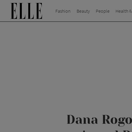
Fashion
Beauty
People
Health &
Dana Rogoz