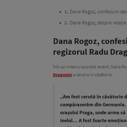
1
Dana Rogoz, confesiuni des
2
Dana Rogoz, despre relația cu
Dana Rogoz, confesi
regizorul Radu Dra
Într-un interviu acordat recent, Dana 
Dragomir
a cerut-o în căsătorie.
„Am fost cerută în căsătorie d
cumpăraserăm din Germania. E
orașului Praga, unde urma să
inelul… A fost foarte emoțio