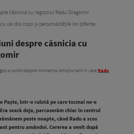
pre căsnicia cu regizorul Radu Dragomir
 cei doi copii și personalitățile lor diferite
uni despre căsnicia cu
gomir
Rogoz a vorbit despre momentul emoționant în care
Radu
e Paște, într-o rulotă pe care tocmai ne-o
ra seară deja, parcaserăm chiar în centrul
 rămânem peste noapte, când Radu a scos
nant pentru amândoi. Cererea a venit după