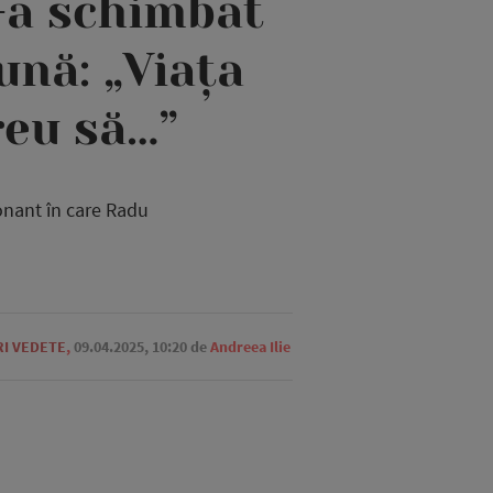
-a schimbat
ună: „Viața
reu să…”
onant în care Radu
RI VEDETE
,
09.04.2025, 10:20
de
Andreea Ilie