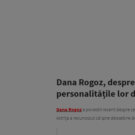
Dana Rogoz, despre r
personalitățile lor d
Dana Rogoz
a povestit recent despre cei 
Actrița a recunoscut că spre deosebire de 