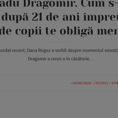
Radu Dragomir. Cum s
r după 21 de ani împre
 de copii te obligă me
acordat recent, Dana Rogoz a vorbit despre momentul emoți
Dragomir a cerut-o în căsătorie.
—
HOMEPAGE
/
PEOPLE
/
STI