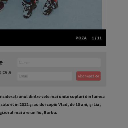
POZA
1 / 11
e
a cele
siderați unul dintre cele mai unite cupluri din lumea
rit în 2012 și au doi copii: Vlad, de 10 ani, și Lia,
egizorul mai are un fiu, Barbu.