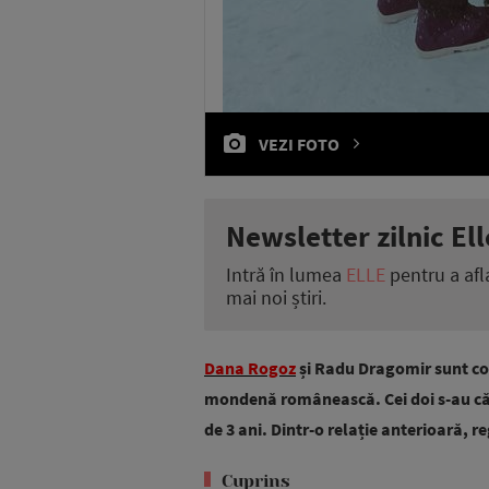
VEZI FOTO
Newsletter zilnic Ell
Intră în lumea
ELLE
pentru a afl
mai noi știri.
Dana Rogoz
și Radu Dragomir sunt con
mondenă românească. Cei doi s-au căsăto
de 3 ani. Dintr-o relație anterioară, r
Cuprins