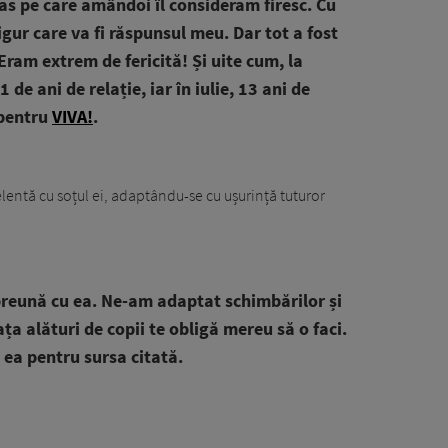
 pas pe care amândoi îl consideram firesc. Cu
gur care va fi răspunsul meu. Dar tot a fost
ram extrem de fericită! Și uite cum, la
 de ani de relație, iar în iulie, 13 ani de
 pentru
VIVA!
.
elentă cu soțul ei, adaptându-se cu ușurință tuturor
preună cu ea. Ne-am adaptat schimbărilor și
ța alături de copii te obligă mereu să o faci.
 ea pentru sursa citată.