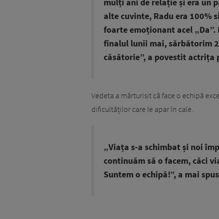
mulți ani de relație și era un
alte cuvinte, Radu era 100% si
foarte emoționant acel „Da”. E
finalul lunii mai, sărbătorim 21
căsătorie”, a povestit actrița
Vedeta a mărturisit că face o echipă exc
dificultăților care le apar în cale.
„Viața s-a schimbat și noi îm
continuăm să o facem, căci via
Suntem o echipă!”, a mai spus