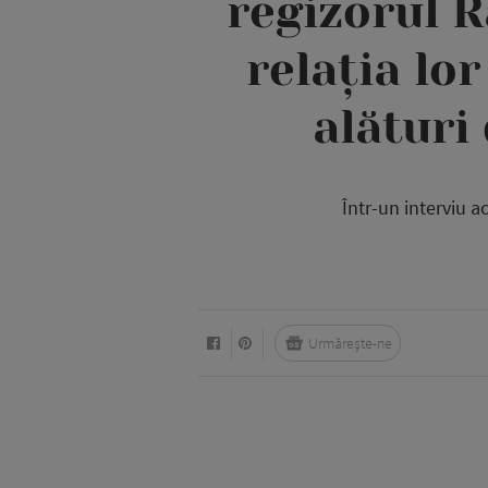
regizorul 
relația lo
alături
Într-un interviu 
Urmărește-ne