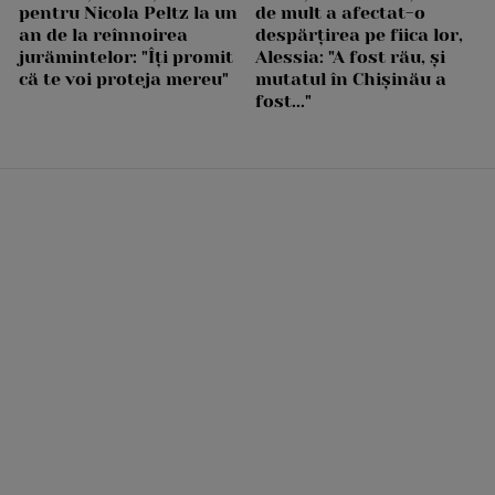
pentru Nicola Peltz la un
de mult a afectat-o
an de la reînnoirea
despărțirea pe fiica lor,
jurămintelor: "Îți promit
Alessia: "A fost rău, și
că te voi proteja mereu"
mutatul în Chișinău a
fost..."