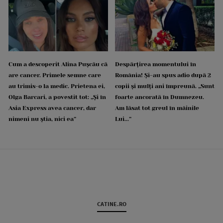
Cum a descoperit Alina Pușcău că
Despărțirea momentului în
are cancer. Primele semne care
România! Și-au spus adio după 2
au trimis-o la medic. Prietena ei,
copii și mulți ani împreună. „Sunt
Olga Barcari, a povestit tot: „Și în
foarte ancorată în Dumnezeu.
Asia Express avea cancer, dar
Am lăsat tot greul în mâinile
nimeni nu știa, nici ea”
Lui...”
CATINE.RO