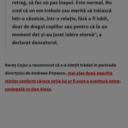
retrag, să fac un pas înapoi. Este normal. Nu
cred că un om trebuie sau merită să trăiască
într-o căsnicie, într-o relație, fără a fi iubit,
doar de dragul copiilor sau pentru că la un
moment dat și-au jurat iubire eternă”, a
declarat dansatorul.
Rareș Cojoc a recunoscut că s-a simțit trădat în perioada
divorțului de Andreea Popescu,
mai ales după apariția
știrilor conform cărora soția lui ar fi avut o aventură extra-
conjugală cu Dan Alexa
.