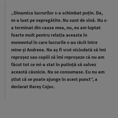
„Dinamica lucrurilor s-a schimbat puțin. Da,
m-a luat pe nepregătite. Nu sunt de vină. Nu s-
a terminat din cauza mea, nu, eu am luptat
foarte mult pentru relația aceasta în
momentul în care lucrurile s-au răcit între
mine și Andreea. Nu aș fi vrut niciodată să îmi
reproșez sau copiii să îmi reproșeze că nu am
făcut tot ce mi-a stat în putință să salvez
această căsnicie. Nu se consumase. Eu nu am
știut că se poate ajunge în acest punct”, a
declarat Rareș Cojoc.