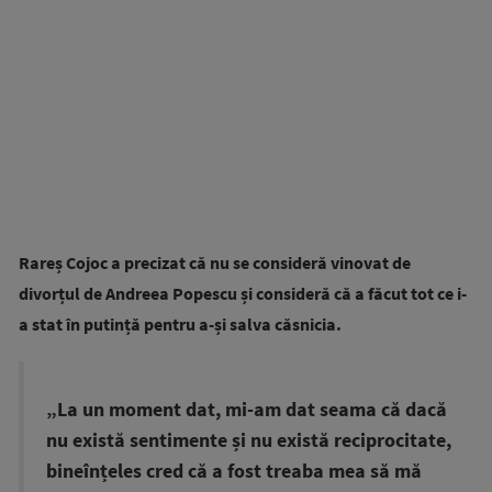
Rareș Cojoc a precizat că nu se consideră vinovat de
divorțul de Andreea Popescu și consideră că a făcut tot ce i-
a stat în putință pentru a-și salva căsnicia.
„La un moment dat, mi-am dat seama că dacă
nu există sentimente și nu există reciprocitate,
bineînțeles cred că a fost treaba mea să mă