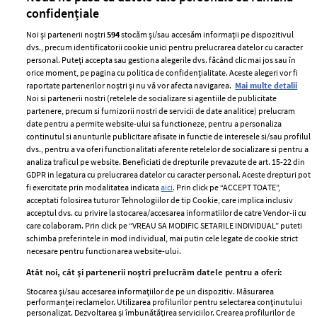
confidențiale
Noi și partenerii noștri
594
stocăm și/sau accesăm informații pe dispozitivul
dvs., precum identificatorii cookie unici pentru prelucrarea datelor cu caracter
personal. Puteți accepta sau gestiona alegerile dvs. făcând clic mai jos sau în
orice moment, pe pagina cu politica de confidențialitate. Aceste alegeri vor fi
raportate partenerilor noștri și nu vă vor afecta navigarea.
Mai multe detalii
Noi si partenerii nostri (retelele de socializare si agentiile de publicitate
partenere, precum si furnizorii nostri de servicii de date analitice) prelucram
ELLE Style Awards
Termeni si conditii
date pentru a permite website-ului sa functioneze, pentru a personaliza
2024
continutul si anunturile publicitare afisate in functie de interesele si/sau profilul
Politica de
dvs., pentru a va oferi functionalitati aferente retelelor de socializare si pentru a
Despre ELLE
confidențialitate
analiza traficul pe website. Beneficiati de drepturile prevazute de art. 15-22 din
Romania
GDPR in legatura cu prelucrarea datelor cu caracter personal. Aceste drepturi pot
Politica de cookies
fi exercitate prin modalitatea indicata
aici
. Prin click pe “ACCEPT TOATE”,
Contact
Publicitate
acceptati folosirea tuturor Tehnologiilor de tip Cookie, care implica inclusiv
acceptul dvs. cu privire la stocarea/accesarea informatiilor de catre Vendor-ii cu
Abonamente
care colaboram. Prin click pe “VREAU SA MODIFIC SETARILE INDIVIDUAL” puteti
schimba preferintele in mod individual, mai putin cele legate de cookie strict
necesare pentru functionarea website-ului.
Stiri
Libertatea pentru
Atât noi, cât și partenerii noștri prelucrăm datele pentru a oferi:
femei
GSP
Stocarea și/sau accesarea informațiilor de pe un dispozitiv. Măsurarea
Viva
performanței reclamelor. Utilizarea profilurilor pentru selectarea conținutului
Unica
personalizat. Dezvoltarea și îmbunătățirea serviciilor. Crearea profilurilor de