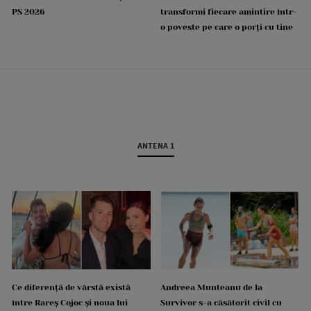
PS 2026
transformi fiecare amintire într-
o poveste pe care o porți cu tine
ANTENA 1
Ce diferență de vârstă există
Andreea Munteanu de la
între Rareș Cojoc și noua lui
Survivor s-a căsătorit civil cu