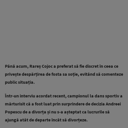
Până acum, Rareș Cojoc a preferat să fie discret în ceea ce
privește despărțirea de fosta sa soție, evitând să comenteze
public situația.
Într-un interviu acordat recent, campionul la dans sportiv a
mărturisit că a fost luat prin surprindere de decizia Andreei
Popescu de a divorța și nu s-a așteptat ca lucrurile să
ajungă atât de departe încât să divorțeze.