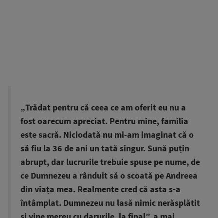
„Trădat pentru că ceea ce am oferit eu nu a
fost oarecum apreciat. Pentru mine, familia
este sacră. Niciodată nu mi-am imaginat că o
să fiu la 36 de ani un tată singur. Sună puțin
abrupt, dar lucrurile trebuie spuse pe nume, de
ce Dumnezeu a rânduit să o scoată pe Andreea
din viața mea. Realmente cred că asta s-a
întâmplat. Dumnezeu nu lasă nimic nerăsplătit
și vine mereu cu darurile, la final”, a mai