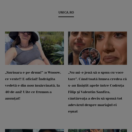
UNICA.RO
„Surioara e pe drum!” :o Wooow,
„Nu mi-e jenă să o spun cu voce
ce veste!! E oficial! Îndrăgita
tare”. Când toată lumea credea că
vedetă e din nou însărcinată, la
s-au liniștit apele între Codruța
40 de ani! Uite ce frumos a
Filip și Valentin Sanfira,
anunțat!
cântăreața a decis să spună tot
adevărul despre mariajul ei
eșuat