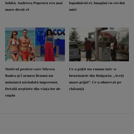
iubită. Andreea Popescu era mai
logodnicul ei. Imagini cu cei doi
mare decât el
miri
Motivul pentru care Mircea
Ce a pățit un român într-o
Badea și Carmen Brumă nu
benzinărie din Bulgaria: „Aveți
mănâncă niciodată împreună.
mare grijă!”. Ce a observat pe
Detalii neștiute din viața lor de
chitanță
cuplu