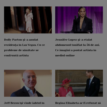
Dolly Parton și-a anulat
Jennifer Lopez și-a etalat
rezidența în Las Vegas. Cu ce
abdomenul tonifiat la 56 de ani.
probleme de sănătate se
Ce imagini a postat artista în
confruntă artista
mediul online
Jeff Bezos își vinde iahtul în
Regina Elisabeta ar fi refuzat să