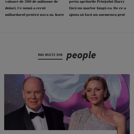
valoare de 500 de milioane de
preia apelurile Prințului Harry
dolari. Ce sumă a cerut
fără un martor lângă ea. De ce a
miliardarul pentru nava sa, Koru
ajuns să facă un asemenea gest
people
MAI MULTE DIN