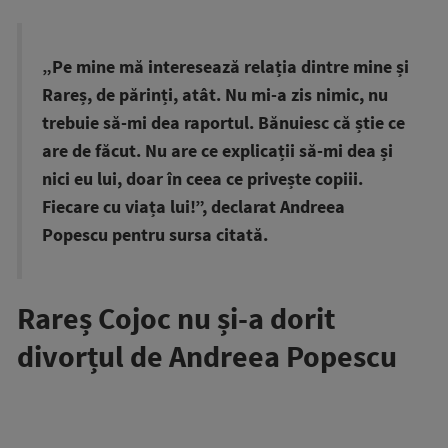
„Pe mine mă interesează relația dintre mine și
Rareș, de părinți, atât. Nu mi-a zis nimic, nu
trebuie să-mi dea raportul. Bănuiesc că știe ce
are de făcut. Nu are ce explicații să-mi dea și
nici eu lui, doar în ceea ce privește copiii.
Fiecare cu viața lui!”, declarat Andreea
Popescu pentru sursa citată.
Rareș Cojoc nu și-a dorit
divorțul de Andreea Popescu