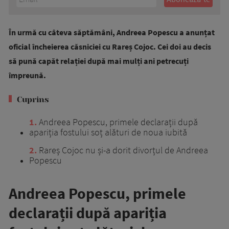
În urmă cu câteva săptămâni, Andreea Popescu a anunțat
oficial încheierea căsniciei cu Rareș Cojoc. Cei doi au decis
să pună capăt relației după mai mulți ani petrecuți
împreună.
Cuprins
1
Andreea Popescu, primele declarații după
apariția fostului soț alături de noua iubită
2
Rareș Cojoc nu și-a dorit divorțul de Andreea
Popescu
Andreea Popescu, primele
declarații după apariția