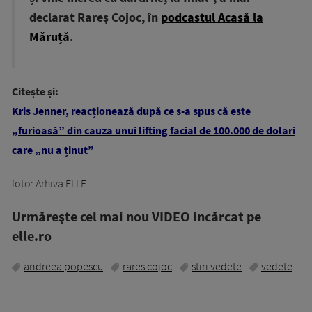
declarat Rareș Cojoc, în
podcastul Acasă la
Măruță
.
Citește și:
Kris Jenner, reacționează după ce s-a spus că este
„furioasă” din cauza unui lifting facial de 100.000 de dolari
care „nu a ținut”
foto: Arhiva ELLE
Urmăreşte cel mai nou VIDEO incărcat pe
elle.ro
andreea popescu
rares cojoc
stiri vedete
vedete