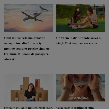
Unul dintre cele mai folosite
Un vecin instruit poate salva o
aeroporturi din Europa își
viață. Vezi despre ce e vorba
închide complet porțile timp de
trei luni. Milioane de pasageri,
afectați
Intră în culisele noii colecții IKEA
Vara care te schimbă: cum