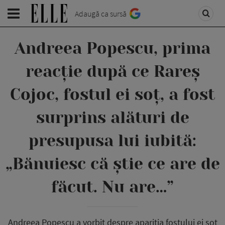
Adaugă ca sursă
Andreea Popescu, prima
reacție după ce Rareș
Cojoc, fostul ei soț, a fost
surprins alături de
presupusa lui iubită:
„Bănuiesc că știe ce are de
făcut. Nu are…”
Andreea Popescu a vorbit despre apariția fostului ei soț