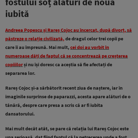
fostului soț alături de noua
iubită
Andreea Popescu și Rareș Cojoc au încercat, după divorț, să
păstreze o relație civilizată,
de dragul celor trei copii pe
care îi au împreună. Mai mult,
cei doi au vorbit în
numeroase dăți de faptul că se concentrează pe creșterea
copiiilor
și nu își doresc ca aceștia să fie afectați de
separarea lor.
Rareș Cojoc și-a sărbătorit recent ziua de naștere, iar în
imaginile surprinse de paparazzi, acesta apare alături de o
tânără, despre care presa a scris că ar fi iubita
dansatorului.
Mai mult decât atât, se pare că relația lui Rareș Cojoc este
una serioasă, dat fiind faptul că la petrecerea unde a fost