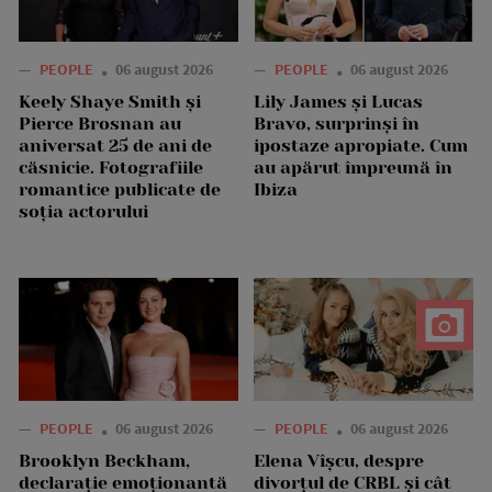
—
PEOPLE
06 august 2026
—
PEOPLE
06 august 2026
Keely Shaye Smith și
Lily James și Lucas
Pierce Brosnan au
Bravo, surprinși în
aniversat 25 de ani de
ipostaze apropiate. Cum
căsnicie. Fotografiile
au apărut împreună în
romantice publicate de
Ibiza
soția actorului
—
PEOPLE
06 august 2026
—
PEOPLE
06 august 2026
Brooklyn Beckham,
Elena Vîșcu, despre
declarație emoționantă
divorțul de CRBL și cât