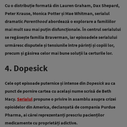
Cu o distribuție formată din Lauren Graham, Dax Shepard,
Peter Krause, Monica Potter și Mae Whitman, serialul
dramatic
Parenthood
abordează o explorare a familiilor
mai mult sau mai puțin disfuncționale. În centrul serialului
se regăsește familia Braverman, iar episoadele serialului
urmăresc disputele și tensiunile între părinți și copiii lor,
precum și găsirea celor mai bune soluții la certurile lor.
4. Dopesick
Cele opt episoade puternice și intense din
Dopesick
au ca
punct de pornire cartea cu același nume scrisă de Beth
Macy.
Serialul
propune o privire în asamblu asupra
crizei
opioidelor din America, declanșată de compania Purdue
Pharma, ai cărei reprezentanți prescriu pacienților
medicamente cu proprietăți adictive.