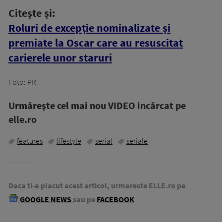
Citește și:
Roluri de excepție nominalizate și
premiate la Oscar care au resuscitat
carierele unor staruri
Foto: PR
Urmăreşte cel mai nou VIDEO incărcat pe
elle.ro
features
lifestyle
serial
seriale
Daca ti-a placut acest articol, urmareste ELLE.ro pe
GOOGLE NEWS
sau pe
FACEBOOK