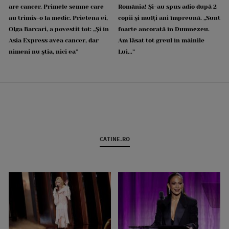
are cancer. Primele semne care
România! Și-au spus adio după 2
au trimis-o la medic. Prietena ei,
copii și mulți ani împreună. „Sunt
Olga Barcari, a povestit tot: „Și în
foarte ancorată în Dumnezeu.
Asia Express avea cancer, dar
Am lăsat tot greul în mâinile
nimeni nu știa, nici ea”
Lui...”
CATINE.RO