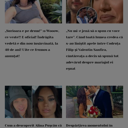
„Surioara e pe drum!” :o Wooow,
„Nu mi-e jenă să o spun cu voce
ce veste!! E oficial! Îndrăgita
tare”. Când toată lumea credea că
vedetă e din nou însărcinată, la
s-au liniștit apele între Codruța
40 de ani! Uite ce frumos a
Filip și Valentin Sanfira,
anunțat!
cântăreața a decis să spună tot
adevărul despre mariajul ei
eșuat
Cum a descoperit Alina Pușcău că
Despărțirea momentului în