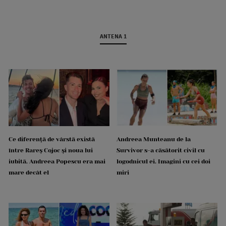
ANTENA 1
Ce diferență de vârstă există
Andreea Munteanu de la
între Rareș Cojoc și noua lui
Survivor s-a căsătorit civil cu
iubită. Andreea Popescu era mai
logodnicul ei. Imagini cu cei doi
mare decât el
miri