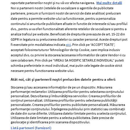
raportate partenerilor noștri și nu vă vor afecta navigarea.
Mai multe detalii
Noi si partenerii nostri (retelele de socializare si agentiile de publicitate
partenere, precum si furnizorii nostri de servicii de date analitice) prelucram
ELLE Style Awards
Termeni si conditii
date pentru a permite website-ului sa functioneze, pentru a personaliza
2024
continutul si anunturile publicitare afisate in functie de interesele si/sau profilul
Politica de
dvs., pentru a va oferi functionalitati aferente retelelor de socializare si pentru a
Despre ELLE
confidențialitate
analiza traficul pe website. Beneficiati de drepturile prevazute de art. 15-22 din
Romania
GDPR in legatura cu prelucrarea datelor cu caracter personal. Aceste drepturi pot
Politica de cookies
fi exercitate prin modalitatea indicata
aici
. Prin click pe “ACCEPT TOATE”,
Contact
Publicitate
acceptati folosirea tuturor Tehnologiilor de tip Cookie, care implica inclusiv
acceptul dvs. cu privire la stocarea/accesarea informatiilor de catre Vendor-ii cu
Abonamente
care colaboram. Prin click pe “VREAU SA MODIFIC SETARILE INDIVIDUAL” puteti
schimba preferintele in mod individual, mai putin cele legate de cookie strict
necesare pentru functionarea website-ului.
Stiri
Libertatea pentru
Atât noi, cât și partenerii noștri prelucrăm datele pentru a oferi:
femei
GSP
Stocarea și/sau accesarea informațiilor de pe un dispozitiv. Măsurarea
Viva
performanței reclamelor. Utilizarea profilurilor pentru selectarea conținutului
Unica
personalizat. Dezvoltarea și îmbunătățirea serviciilor. Crearea profilurilor de
Avantaje
conținut personalizat. Utilizarea profilurilor pentru selectarea publicității
Baby
personalizate. Crearea profilurilor pentru publicitate personalizată. Măsurarea
Retete practice
performanței conținutului. Înțelegerea publicului prin statistici sau combinații
Retete
de date din surse diferite. Utilizarea datelor limitate pentru a selecta conținutul.
Utilizarea de date limitate pentru a selecta publicitatea. Date precise de
geolocație și identificarea prin scanarea dispozitivului.
Pariază responsabil! Decizia ONJN nr. 821/25.09.2025.
Listă parteneri (furnizori)
Jocurile de noroc sunt interzise minorilor.