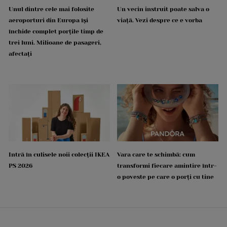
Unul dintre cele mai folosite
Un vecin instruit poate salva o
aeroporturi din Europa își
viață. Vezi despre ce e vorba
închide complet porțile timp de
trei luni. Milioane de pasageri,
afectați
Intră în culisele noii colecții IKEA
Vara care te schimbă: cum
PS 2026
transformi fiecare amintire într-
o poveste pe care o porți cu tine