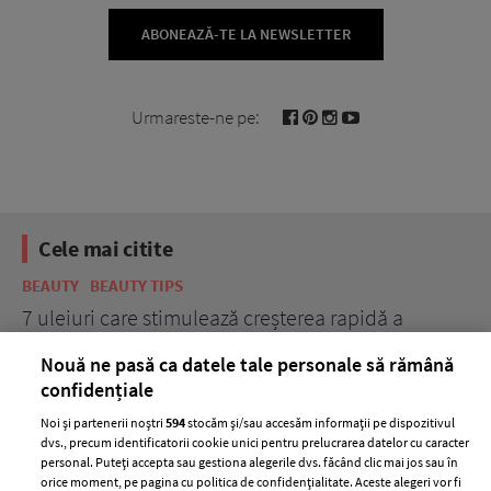
ABONEAZĂ-TE LA NEWSLETTER
Urmareste-ne pe:
Cele mai citite
BEAUTY
BEAUTY TIPS
BE
țe
7 uleiuri care stimulează creșterea rapidă a
Ce
părului
de
Nouă ne pasă ca datele tale personale să rămână
confidențiale
Noi și partenerii noștri
594
stocăm și/sau accesăm informații pe dispozitivul
dvs., precum identificatorii cookie unici pentru prelucrarea datelor cu caracter
personal. Puteți accepta sau gestiona alegerile dvs. făcând clic mai jos sau în
orice moment, pe pagina cu politica de confidențialitate. Aceste alegeri vor fi