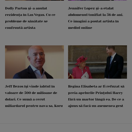
Dolly Parton și-a anulat
Jennifer Lopez și-a etalat
rezidența în Las Vegas. Cu ce
abdomenul tonifiat la 56 de ani.
probleme de sănătate se
Ce imagini a postat artista în
confruntă artista
mediul online
Jeff Bezos își vinde iahtul în
Regina Elisabeta ar fi refuzat să
valoare de 500 de milioane de
preia apelurile Prințului Harry
dolari. Ce sumă a cerut
fără un martor lângă ea. De ce a
miliardarul pentru nava sa, Koru
ajuns să facă un asemenea gest