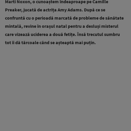
Marti Noxon, o cunoaștem îndeaproape pe Camille
Preaker, jucată de actrița Amy Adams. După ce se
confruntă cu o perioadă marcată de probleme de sănătate
mintală, revine în orașul natal pentru a desluși misterul
care vizează uciderea a două fetițe. Însă trecutul sumbru
tot îi dă târcoale când se așteaptă mai puțin.