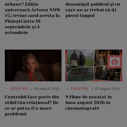
urbane? Ediția
dezamăgit publicul și cu
aniversară Artown NOW
care nu ar trebui să îți
#5, revine anul acesta la
pierzi timpul
Ploiești între 18
septembrie și 4
octombrie
—
LIFESTYLE
05 august 2026
—
LIFESTYLE
05 august 2026
Controlul face parte din
9 filme de neratat în
stilul tău relațional? De
luna august 2026 în
ce ar putea fi o mare
cinematografe
problemă