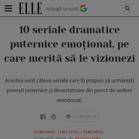
Adaugă ca sursă
10 seriale dramatice
puternice emoțional, pe
care merită să le vizionezi
Acestea sunt câteva seriale care îți propun să urmărești
povești puternice și devastatoare din punct de vedere
emoțional.
Urmărește-ne
HOMEPAGE
/
LIFESTYLE
/
FEATURES
,
01.06.2026, 07:59
de
Braslasu Iulia