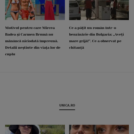
Motivul pentru care Mircea
Ce a pățit un român într-o
Badea și Carmen Brumă nu
benzinărie din Bulgaria: „Aveți
mănâncă niciodată împreună.
mare grijă!”. Ce a observat pe
Detalii neștiute din viața lor de
chitanță
cuplu
UNICA.RO