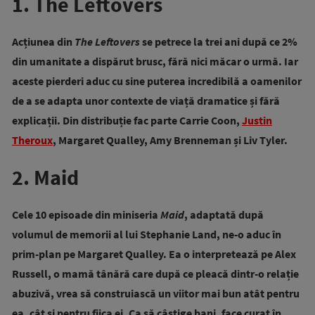
1. The Leftovers
Acțiunea din
The Leftovers
se petrece la trei ani după ce 2%
din umanitate a dispărut brusc, fără nici măcar o urmă. Iar
aceste pierderi aduc cu sine puterea incredibilă a oamenilor
de a se adapta unor contexte de viață dramatice și fără
explicații. Din distribuție fac parte Carrie Coon,
Justin
Theroux
, Margaret Qualley, Amy Brenneman și Liv Tyler.
2. Maid
Cele 10 episoade din miniseria
Maid
, adaptată după
volumul de memorii al lui Stephanie Land, ne-o aduc în
prim-plan pe Margaret Qualley. Ea o interpretează pe
Alex
Russell
, o mamă tânără care după ce pleacă dintr-o relație
abuzivă, vrea să construiască un viitor mai bun atât pentru
ea, cât și pentru fiica ei. Ca să câștige bani, face curat în