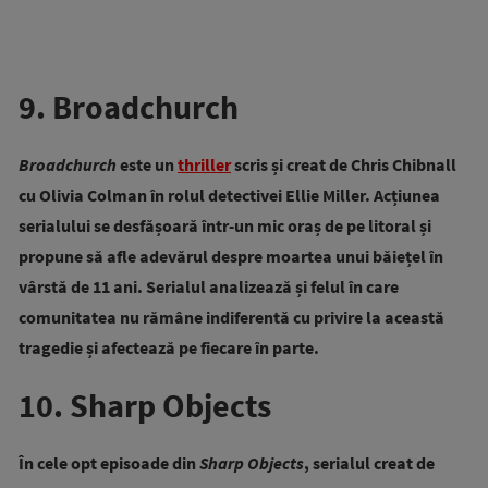
9. Broadchurch
Broadchurch
este un
thriller
scris și creat de Chris Chibnall
cu Olivia Colman în rolul detectivei Ellie Miller. Acțiunea
serialului se desfășoară într-un mic oraș de pe litoral și
propune să afle adevărul despre moartea unui băiețel în
vârstă de 11 ani. Serialul analizează și felul în care
comunitatea nu rămâne indiferentă cu privire la această
tragedie și afectează pe fiecare în parte.
10. Sharp Objects
În cele opt episoade din
Sharp Objects
, serialul creat de