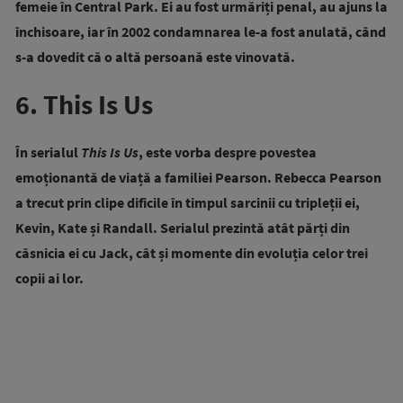
femeie în Central Park. Ei au fost urmăriți penal, au ajuns la
închisoare, iar în 2002 condamnarea le-a fost anulată, când
s-a dovedit că o altă persoană este vinovată.
6. This Is Us
În serialul
This Is Us
, este vorba despre povestea
emoționantă de viață a familiei Pearson. Rebecca Pearson
a trecut prin clipe dificile în timpul sarcinii cu tripleții ei,
Kevin, Kate și Randall. Serialul prezintă atât părți din
căsnicia ei cu Jack, cât și momente din evoluția celor trei
copii ai lor.