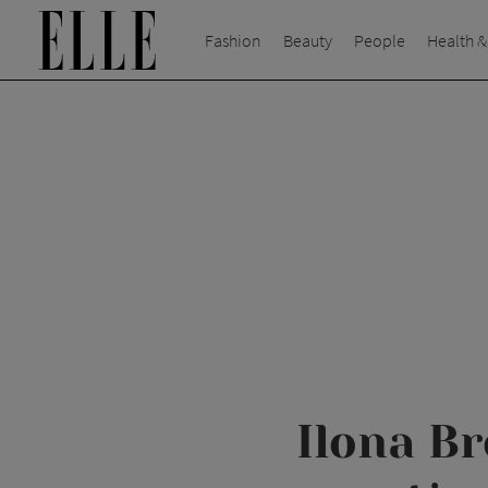
Fashion
Beauty
People
Health &
Ilona Br