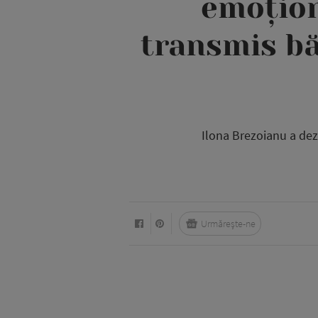
emoțion
transmis băi
Ilona Brezoianu a dezv
Urmărește-ne