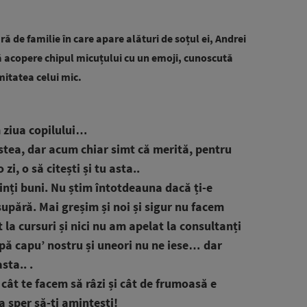
ă de familie în care apare alături de soțul ei, Andrei
 să acopere chipul micuțului cu un emoji, cunoscută
imitatea celui mic.
 ziua copilului…
astea, dar acum chiar simt că merită, pentru
i, o să citești și tu asta..
nți buni. Nu știm întotdeauna dacă ți-e
supără. Mai greșim și noi și sigur nu facem
 la cursuri și nici nu am apelat la consultanți
pă capu’ nostru și uneori nu ne iese… dar
sta.. .
 cât te facem să râzi și cât de frumoasă e
 sper să-ți amintești!