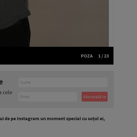
POZA
1 / 23
e
a cele
ui de pe Instagram un moment special cu soțul ei,