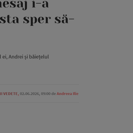
esaj i-a
Asta sper să-
ei, Andrei și băiețelul
RI VEDETE
,
02.06.2026, 09:00
de
Andreea Ilie