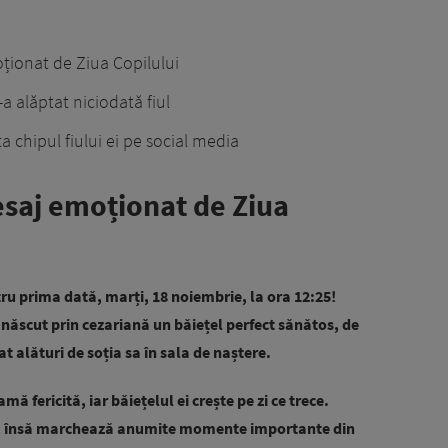
ționat de Ziua Copilului
a alăptat niciodată fiul
a chipul fiului ei pe social media
esaj emoționat de Ziua
u prima dată, marți, 18 noiembrie, la ora 12:25!
născut prin cezariană un băiețel perfect sănătos, de
at alături de soția sa în sala de naștere.
 fericită, iar băiețelul ei crește pe zi ce trece.
, însă marchează anumite momente importante din