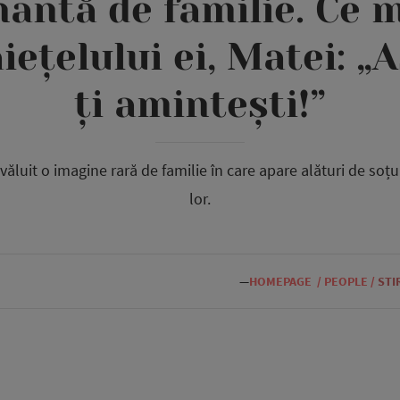
antă de familie. Ce m
ețelului ei, Matei: „
ți amintești!”
ăluit o imagine rară de familie în care apare alături de soțul 
lor.
—
HOMEPAGE
/
PEOPLE
/
STI