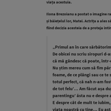
viața acestuia.
Ilona Brezoianu a postat o imagine rar
și băiețelul lor, Matei. Actrița a ales
fiind decizia acesteia de a proteja int
„Primul an în care sărbătorim
De obicei nu scriu siropuri d-
că mă gândesc că poate, într-o z
Nu știm mereu cum să fim pări
foame, de ce plângi sau ce te 
totul perfect, că nah n-am fost
de tot felu’… Am făcut așa du
parentingu’ ăsta nu e despre a
E despre cât de mult te iubim,
viața noastră cu tine… Eu asta