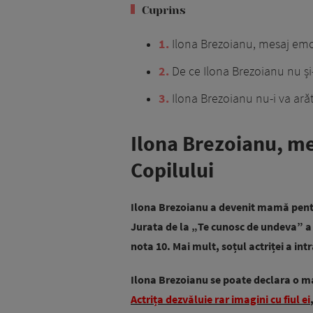
Cuprins
1
Ilona Brezoianu, mesaj emo
2
De ce Ilona Brezoianu nu și-
3
Ilona Brezoianu nu-i va arăt
Ilona Brezoianu, m
Copilului
Ilona Brezoianu a devenit mamă pentr
Jurata de la „Te cunosc de undeva” a 
nota 10. Mai mult, soțul actriței a intr
Ilona Brezoianu se poate declara o mamă
Actrița dezvăluie rar imagini cu fiul ei