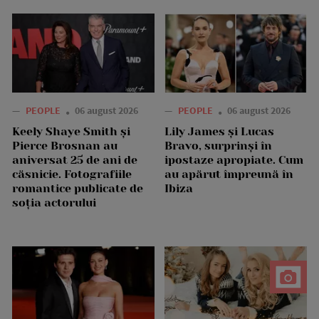
—
PEOPLE
06 august 2026
—
PEOPLE
06 august 2026
Keely Shaye Smith și
Lily James și Lucas
Pierce Brosnan au
Bravo, surprinși în
aniversat 25 de ani de
ipostaze apropiate. Cum
căsnicie. Fotografiile
au apărut împreună în
romantice publicate de
Ibiza
soția actorului