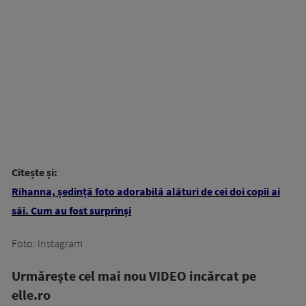
Citește și:
Rihanna, ședință foto adorabilă alături de cei doi copii ai
săi. Cum au fost surprinși
Foto: Instagram
Urmăreşte cel mai nou VIDEO incărcat pe
elle.ro