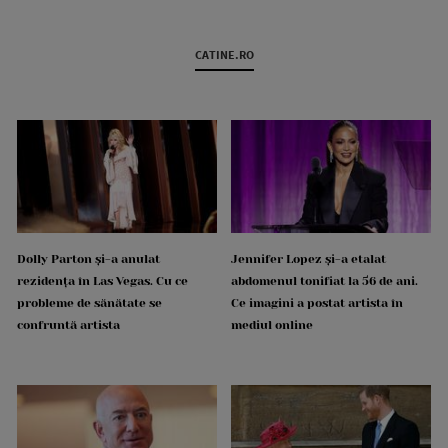
CATINE.RO
Dolly Parton și-a anulat
Jennifer Lopez și-a etalat
rezidența în Las Vegas. Cu ce
abdomenul tonifiat la 56 de ani.
probleme de sănătate se
Ce imagini a postat artista în
confruntă artista
mediul online