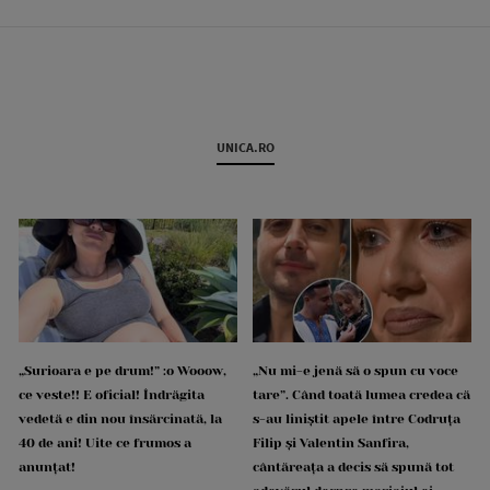
UNICA.RO
„Surioara e pe drum!” :o Wooow,
„Nu mi-e jenă să o spun cu voce
ce veste!! E oficial! Îndrăgita
tare”. Când toată lumea credea că
vedetă e din nou însărcinată, la
s-au liniștit apele între Codruța
40 de ani! Uite ce frumos a
Filip și Valentin Sanfira,
anunțat!
cântăreața a decis să spună tot