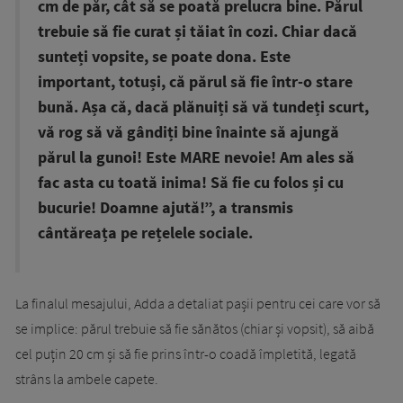
cm de păr, cât să se poată prelucra bine. Părul
trebuie să fie curat și tăiat în cozi. Chiar dacă
sunteți vopsite, se poate dona. Este
important, totuși, că părul să fie într-o stare
bună. Așa că, dacă plănuiți să vă tundeți scurt,
vă rog să vă gândiți bine înainte să ajungă
părul la gunoi! Este MARE nevoie! Am ales să
fac asta cu toată inima! Să fie cu folos și cu
bucurie! Doamne ajută!”, a transmis
cântăreața pe rețelele sociale.
La finalul mesajului, Adda a detaliat pașii pentru cei care vor să
se implice: părul trebuie să fie sănătos (chiar și vopsit), să aibă
cel puțin 20 cm și să fie prins într-o coadă împletită, legată
strâns la ambele capete.