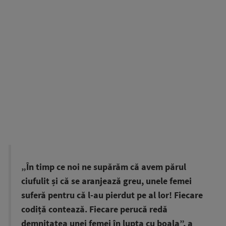
„În timp ce noi ne supărăm că avem părul
ciufulit și că se aranjează greu, unele femei
suferă pentru că l-au pierdut pe al lor! Fiecare
codiță contează. Fiecare perucă redă
demnitatea unei femei în lupta cu boala”, a