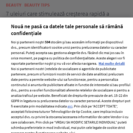
BEAUTY
BEAUTY TIPS
BE
țe
7 uleiuri care stimulează creșterea rapidă a
Ce
părului
de
Nouă ne pasă ca datele tale personale să rămână
confidențiale
Noi și partenerii noștri
594
stocăm și/sau accesăm informații pe dispozitivul
dvs., precum identificatorii cookie unici pentru prelucrarea datelor cu caracter
personal. Puteți accepta sau gestiona alegerile dvs. făcând clic mai jos sau în
orice moment, pe pagina cu politica de confidențialitate. Aceste alegeri vor fi
raportate partenerilor noștri și nu vă vor afecta navigarea.
Mai multe detalii
Noi si partenerii nostri (retelele de socializare si agentiile de publicitate
partenere, precum si furnizorii nostri de servicii de date analitice) prelucram
ELLE Style Awards
Termeni si conditii
date pentru a permite website-ului sa functioneze, pentru a personaliza
2024
continutul si anunturile publicitare afisate in functie de interesele si/sau profilul
Politica de
dvs., pentru a va oferi functionalitati aferente retelelor de socializare si pentru a
Despre ELLE
confidențialitate
analiza traficul pe website. Beneficiati de drepturile prevazute de art. 15-22 din
Romania
GDPR in legatura cu prelucrarea datelor cu caracter personal. Aceste drepturi pot
Politica de cookies
fi exercitate prin modalitatea indicata
aici
. Prin click pe “ACCEPT TOATE”,
Contact
Publicitate
acceptati folosirea tuturor Tehnologiilor de tip Cookie, care implica inclusiv
acceptul dvs. cu privire la stocarea/accesarea informatiilor de catre Vendor-ii cu
Abonamente
care colaboram. Prin click pe “VREAU SA MODIFIC SETARILE INDIVIDUAL” puteti
schimba preferintele in mod individual, mai putin cele legate de cookie strict
necesare pentru functionarea website-ului.