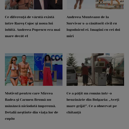
Ce diferență de vârstă există
Andreea Munteanu de la
între Rareș Cojoc și noua lui
Survivor s-a căsătorit civil cu
iubită. Andreea Popescu era mai
logodnicul ei. Imagini cu cei doi
mare decât el
miri
Motivul pentru care Mircea
Ce a pățit un român într-o
Badea și Carmen Brumă nu
benzinărie din Bulgaria: „Aveți
mănâncă niciodată împreună.
mare grijă!”. Ce a observat pe
Detalii neștiute din viața lor de
chitanță
cuplu