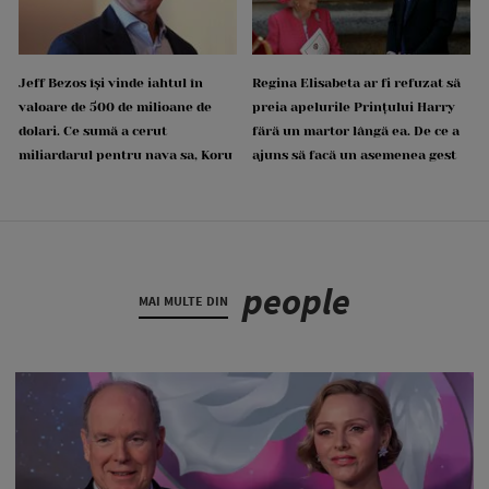
Jeff Bezos își vinde iahtul în
Regina Elisabeta ar fi refuzat să
valoare de 500 de milioane de
preia apelurile Prințului Harry
dolari. Ce sumă a cerut
fără un martor lângă ea. De ce a
miliardarul pentru nava sa, Koru
ajuns să facă un asemenea gest
people
MAI MULTE DIN