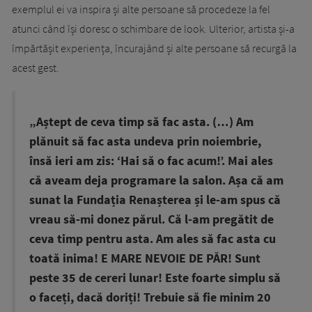
exemplul ei va inspira și alte persoane să procedeze la fel
atunci când își doresc o schimbare de look. Ulterior, artista și-a
împărtășit experiența, încurajând și alte persoane să recurgă la
acest gest.
„Aștept de ceva timp să fac asta. (…) Am
plănuit să fac asta undeva prin noiembrie,
însă ieri am zis: ‘Hai să o fac acum!’. Mai ales
că aveam deja programare la salon. Așa că am
sunat la Fundația Renașterea și le-am spus că
vreau să-mi donez părul. Că l-am pregătit de
ceva timp pentru asta. Am ales să fac asta cu
toată inima! E MARE NEVOIE DE PĂR! Sunt
peste 35 de cereri lunar! Este foarte simplu să
o faceți, dacă doriți! Trebuie să fie minim 20