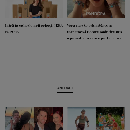
Intră în culisele noii colecții IKEA
Vara care te schimbă: cum
PS 2026
transformi fiecare amintire într-
o poveste pe care o porți cu tine
ANTENA 1