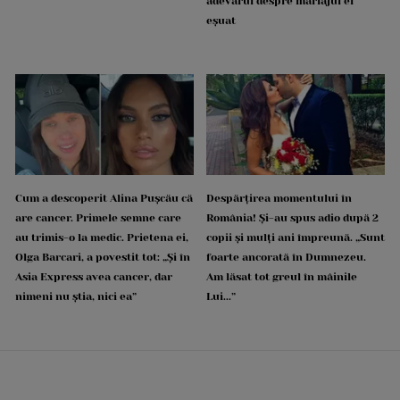
adevărul despre mariajul ei
eșuat
Cum a descoperit Alina Pușcău că
Despărțirea momentului în
are cancer. Primele semne care
România! Și-au spus adio după 2
au trimis-o la medic. Prietena ei,
copii și mulți ani împreună. „Sunt
Olga Barcari, a povestit tot: „Și în
foarte ancorată în Dumnezeu.
Asia Express avea cancer, dar
Am lăsat tot greul în mâinile
nimeni nu știa, nici ea”
Lui...”