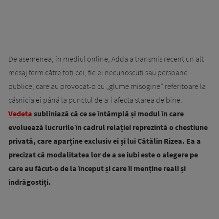
De asemenea, în mediul online, Adda a transmis recent un alt
mesaj ferm către toți cei, fie ei necunoscuți sau persoane
publice, care au provocat-o cu „glume misogine” referitoare la
căsnicia ei până la punctul de a-i afecta starea de bine.
Vedeta
subliniază că ce se întâmplă și modul în care
evoluează lucrurile în cadrul relației reprezintă o chestiune
privată, care aparține exclusiv ei și lui Cătălin Rizea. Ea a
precizat că modalitatea lor de a se iubi este o alegere pe
care au făcut-o de la început și care îi menține reali și
îndrăgostiți.