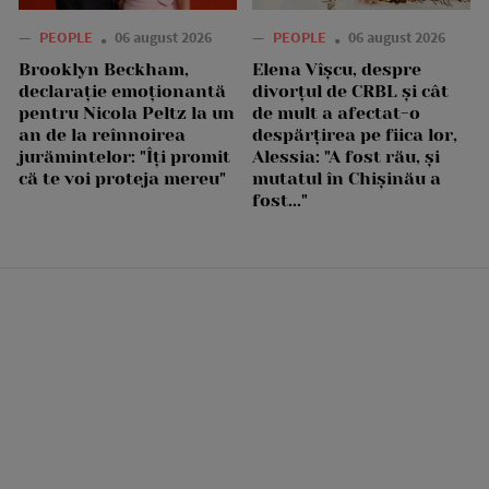
—
PEOPLE
06 august 2026
—
PEOPLE
06 august 2026
Brooklyn Beckham,
Elena Vîșcu, despre
declarație emoționantă
divorțul de CRBL și cât
pentru Nicola Peltz la un
de mult a afectat-o
an de la reînnoirea
despărțirea pe fiica lor,
jurămintelor: "Îți promit
Alessia: "A fost rău, și
că te voi proteja mereu"
mutatul în Chișinău a
fost..."