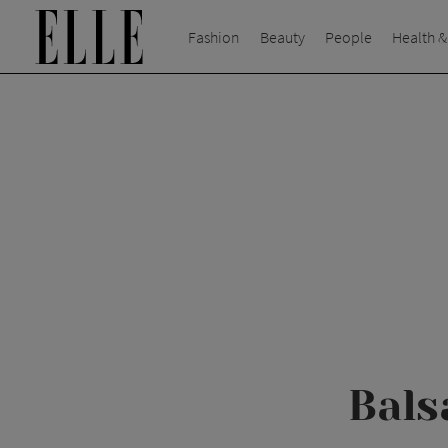
Fashion
Beauty
People
Health &
Bals