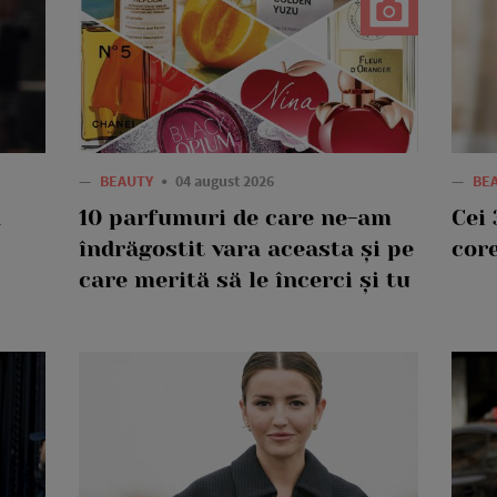
—
BEAUTY
04 august 2026
—
BE
a
10 parfumuri de care ne-am
Cei 
îndrăgostit vara aceasta și pe
core
care merită să le încerci și tu