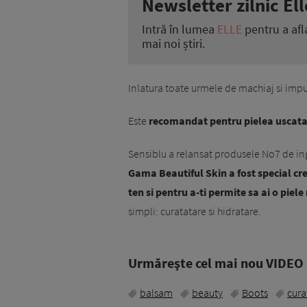
Newsletter zilnic Ell
Intră în lumea
ELLE
pentru a afl
mai noi știri.
Inlatura toate urmele de machiaj si impur
Este
recomandat pentru pielea uscata 
Sensiblu a relansat produsele No7 de ing
Gama Beautiful Skin a fost special cr
ten si pentru a-ti permite sa ai o piel
simpli: curatatare si hidratare.
Urmăreşte cel mai nou VIDEO i
balsam
beauty
Boots
cura