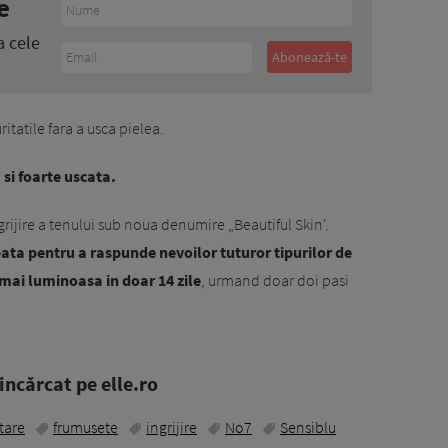
e
a cele
itatile fara a usca pielea.
si foarte uscata.
rijire a tenului sub noua denumire „Beautiful Skin'.
eata pentru a raspunde nevoilor tuturor tipurilor de
e mai luminoasa in doar 14 zile
, urmand doar doi pasi
ncărcat pe elle.ro
tare
frumusete
ingrijire
No7
Sensiblu