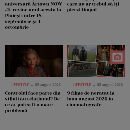
aniversară Artown NOW
care nu ar trebui să îți
#5, revine anul acesta la
pierzi timpul
Ploiești între 18
septembrie și 4
octombrie
—
LIFESTYLE
05 august 2026
—
LIFESTYLE
05 august 2026
Controlul face parte din
9 filme de neratat în
stilul tău relațional? De
luna august 2026 în
ce ar putea fi o mare
cinematografe
problemă