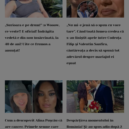
„Surioara e pe drum!” :o Wooow,
„Nu mi-e jenă să o spun cu voce
ce veste!! E oficial! Îndrăgita
tare”. Când toată lumea credea că
vedetă e din nou însărcinată, la
s-au liniștit apele între Codruța
40 de ani! Uite ce frumos a
Filip și Valentin Sanfira,
anunțat!
cântăreața a decis să spună tot
adevărul despre mariajul ei
eșuat
Cum a descoperit Alina Pușcău că
Despărțirea momentului în
are cancer. Primele semne care
România! Și-au spus adio după 2