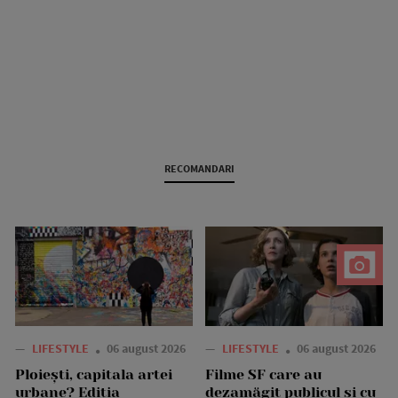
RECOMANDARI
—
LIFESTYLE
06 august 2026
—
LIFESTYLE
06 august 2026
Ploiești, capitala artei
Filme SF care au
urbane? Ediția
dezamăgit publicul și cu