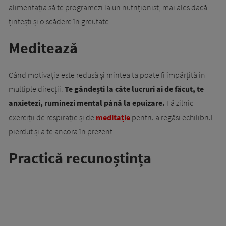
alimentația să te programezi la un nutriționist, mai ales dacă
țintești și o scădere în greutate.
Meditează
Când motivația este redusă și mintea ta poate fi împărțită în
multiple direcții.
Te gândești la câte lucruri ai de făcut, te
anxietezi, ruminezi mental până la epuizare.
Fă zilnic
exerciții de respirație și de
meditație
pentru a regăsi echilibrul
pierdut și a te ancora în prezent.
Practică recunoștința