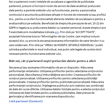
Noi si partenerii nostri (retelele de socializare si agentiile de publicitate
partenere, precum si furnizorii nostri de servicii de date analitice) prelucram
ELLE Style Awards
Termeni si conditii
date pentru a permite website-ului sa functioneze, pentru a personaliza
2024
continutul si anunturile publicitare afisate in functie de interesele si/sau profilul
Politica de
dvs., pentru a va oferi functionalitati aferente retelelor de socializare si pentru a
Despre ELLE
confidențialitate
analiza traficul pe website. Beneficiati de drepturile prevazute de art. 15-22 din
Romania
GDPR in legatura cu prelucrarea datelor cu caracter personal. Aceste drepturi pot
Politica de cookies
fi exercitate prin modalitatea indicata
aici
. Prin click pe “ACCEPT TOATE”,
Contact
Publicitate
acceptati folosirea tuturor Tehnologiilor de tip Cookie, care implica inclusiv
acceptul dvs. cu privire la stocarea/accesarea informatiilor de catre Vendor-ii cu
Abonamente
care colaboram. Prin click pe “VREAU SA MODIFIC SETARILE INDIVIDUAL” puteti
schimba preferintele in mod individual, mai putin cele legate de cookie strict
necesare pentru functionarea website-ului.
Stiri
Libertatea pentru
Atât noi, cât și partenerii noștri prelucrăm datele pentru a oferi:
femei
GSP
Stocarea și/sau accesarea informațiilor de pe un dispozitiv. Măsurarea
Viva
performanței reclamelor. Utilizarea profilurilor pentru selectarea conținutului
Unica
personalizat. Dezvoltarea și îmbunătățirea serviciilor. Crearea profilurilor de
Avantaje
conținut personalizat. Utilizarea profilurilor pentru selectarea publicității
Baby
personalizate. Crearea profilurilor pentru publicitate personalizată. Măsurarea
Retete practice
performanței conținutului. Înțelegerea publicului prin statistici sau combinații
Retete
de date din surse diferite. Utilizarea datelor limitate pentru a selecta conținutul.
Utilizarea de date limitate pentru a selecta publicitatea. Date precise de
geolocație și identificarea prin scanarea dispozitivului.
Pariază responsabil! Decizia ONJN nr. 821/25.09.2025.
Listă parteneri (furnizori)
Jocurile de noroc sunt interzise minorilor.