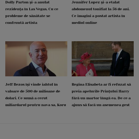
Dolly Parton și-a anulat
Jennifer Lopez și-a etalat
rezidența în Las Vegas. Cu ce
abdomenul tonifiat la 56 de ani.
probleme de sănătate se
Ce imagini a postat artista în
confruntă artista
mediul online
Jeff Bezos își vinde iahtul în
Regina Elisabeta ar fi refuzat să
valoare de 500 de milioane de
preia apelurile Prințului Harry
dolari. Ce sumă a cerut
fără un martor lângă ea. De ce a
miliardarul pentru nava sa, Koru
ajuns să facă un asemenea gest