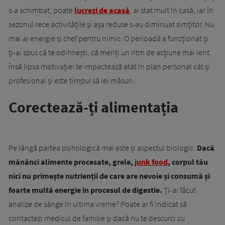
s-a schimbat, poate
lucrezi de acasă
, ai stat mult în casă, iar în
sezonul rece activitățile și așa reduse s-au diminuat simțitor. Nu
mai ai energie și chef pentru nimic. O perioadă a funcționat și
ți-ai spus că te odihnești, că meriți un ritm de acțiune mai lent.
Însă lipsa motivației te impactează atât în plan personal cât și
profesional și este timpul să iei măsuri.
Corectează-ți alimentația
Pe lângă partea psihologică mai este și aspectul biologic.
Dacă
mănânci alimente procesate, grele,
junk food
, corpul tău
nici nu primește nutrienții de care are nevoie și consumă și
foarte multă energie în procesul de digestie.
Ți-ai făcut
analize de sânge în ultima vreme? Poate ar fi indicat să
contactezi medicul de familie și dacă nu te descurci cu