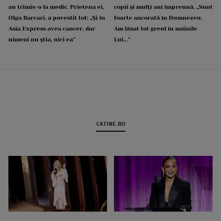
au trimis-o la medic. Prietena ei,
copii și mulți ani împreună. „Sunt
Olga Barcari, a povestit tot: „Și în
foarte ancorată în Dumnezeu.
Asia Express avea cancer, dar
Am lăsat tot greul în mâinile
nimeni nu știa, nici ea”
Lui...”
CATINE.RO