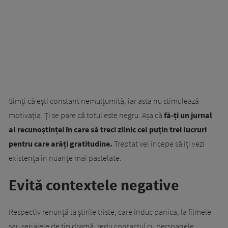
Simți că ești constant nemulțumită, iar asta nu stimulează
motivația. Ți se pare că totul este negru. Așa că
fă-ți un jurnal
al recunoștinței în care să treci zilnic cel puțin trei lucruri
pentru care arăți gratitudine.
Treptat vei începe să îți vezi
existența în nuanțe mai pastelate.
Evită contextele negative
Respectiv renunță la știrile triste, care induc panica, la filmele
sau serialele de tip dramă, redu contactul cu persoanele