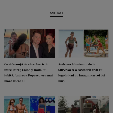
ANTENA 1
Ce diferență de vârstă există
Andreea Munteanu de la
între Rareș Cojoc și noua lui
Survivor s-a căsătorit civil cu
iubită. Andreea Popescu era mai
logodnicul ei. Imagini cu cei doi
mare decât el
miri