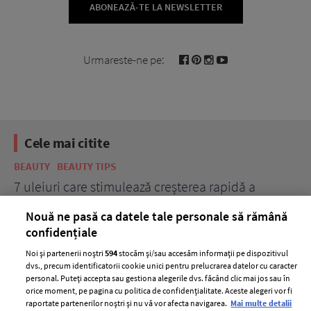
ABONEAZĂ-TE LA NEWSLETTER
Urmareste-ne pe:
Cele mai citite
BEAUTY
BEAUTY TIPS
BE
țe
7 uleiuri care stimulează creșterea rapidă a
Ce
părului
de
Nouă ne pasă ca datele tale personale să rămână
confidențiale
Noi și partenerii noștri
594
stocăm și/sau accesăm informații pe dispozitivul
dvs., precum identificatorii cookie unici pentru prelucrarea datelor cu caracter
personal. Puteți accepta sau gestiona alegerile dvs. făcând clic mai jos sau în
orice moment, pe pagina cu politica de confidențialitate. Aceste alegeri vor fi
raportate partenerilor noștri și nu vă vor afecta navigarea.
Mai multe detalii