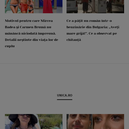
Motivul pentru care Mircea
Ce a pățit un român într-o
Badea și Carmen Brumă nu
benzinărie din Bulgaria: „Aveți
mănâncă niciodată împreună.
mare grijă!”. Ce a observat pe
Detalii neștiute din viața lor de
chitanță
cuplu
UNICA.RO