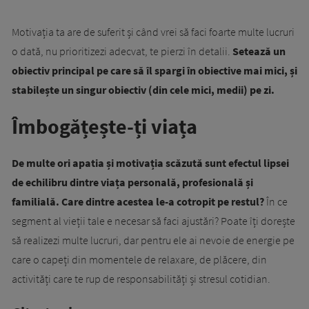
Motivația ta are de suferit și când vrei să faci foarte multe lucruri
o dată, nu prioritizezi adecvat, te pierzi în detalii.
Setează un
obiectiv principal pe care să îl spargi în obiective mai mici, și
stabilește un singur obiectiv (din cele mici, medii) pe zi.
Îmbogățește-ți viața
De multe ori apatia și motivația scăzută sunt efectul lipsei
de echilibru dintre viața personală, profesională și
familială. Care dintre acestea le-a cotropit pe restul?
În ce
segment al vieții tale e necesar să faci ajustări? Poate îți dorește
să realizezi multe lucruri, dar pentru ele ai nevoie de energie pe
care o capeți din momentele de relaxare, de plăcere, din
activități care te rup de responsabilități și stresul cotidian.