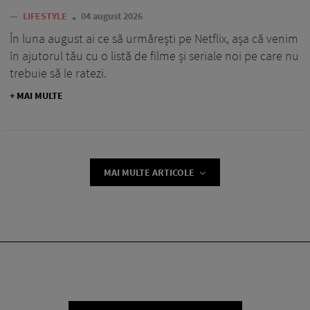
—
LIFESTYLE
04 august 2026
În luna august ai ce să urmărești pe Netflix, așa că venim
în ajutorul tău cu o listă de filme și seriale noi pe care nu
trebuie să le ratezi.
+ MAI MULTE
MAI MULTE ARTICOLE