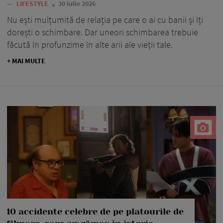
—
LIFESTYLE
30 iulie 2026
Nu ești mulțumită de relația pe care o ai cu banii și îți
dorești o schimbare. Dar uneori schimbarea trebuie
făcută în profunzime în alte arii ale vieții tale.
+ MAI MULTE
10 accidente celebre de pe platourile de