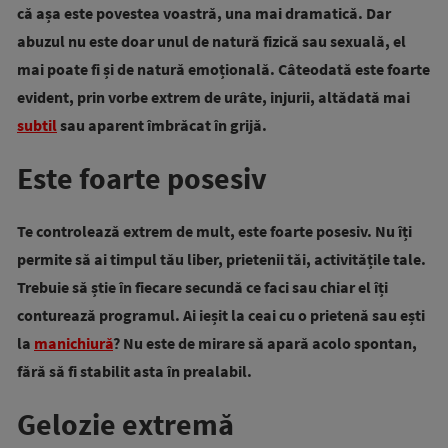
că așa este povestea voastră, una mai dramatică. Dar
abuzul nu este doar unul de natură fizică sau sexuală, el
mai poate fi și de natură emoțională. Câteodată este foarte
evident, prin vorbe extrem de urâte, injurii, altădată mai
subtil
sau aparent îmbrăcat în grijă.
Este foarte posesiv
Te controlează extrem de mult, este foarte posesiv. Nu îți
permite să ai timpul tău liber, prietenii tăi, activitățile tale.
Trebuie să știe în fiecare secundă ce faci sau chiar el îți
conturează programul. Ai ieșit la ceai cu o prietenă sau ești
la
manichiură
? Nu este de mirare să apară acolo spontan,
fără să fi stabilit asta în prealabil.
Gelozie extremă