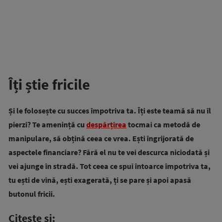
Îți știe fricile
Și le folosește cu succes împotriva ta. Îți este teamă să nu îl
pierzi? Te amenință cu
despărțirea
tocmai ca metodă de
manipulare, să obțină ceea ce vrea. Ești îngrijorată de
aspectele financiare? Fără el nu te vei descurca niciodată și
vei ajunge în stradă. Tot ceea ce spui întoarce împotriva ta,
tu ești de vină, ești exagerată, ți se pare și apoi apasă
butonul fricii.
Citește și: