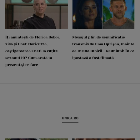
Îți amintești de Florica Boboi,
Mesajul plin de semnificație
zisă și Chef Floricutza,
transmis de Ema Oprișan, înainte
câștigătoarea Chefi la cuțite
de Insula Iubirii - Reuniuni! În ce
sezonul 10? Cum arată în
ipostază a fost filmată
prezent și ce face
UNICA.RO