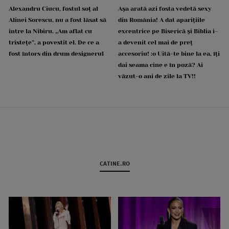
Alexandru Ciucu, fostul soț al
Așa arată azi fosta vedetă sexy
Alinei Sorescu, nu a fost lăsat să
din România! A dat aparițiile
intre la Nibiru. „Am aflat cu
excentrice pe Biserică și Biblia i-
tristețe”, a povestit el. De ce a
a devenit cel mai de preț
fost întors din drum designerul
accesoriu! :o Uită-te bine la ea, îți
dai seama cine e în poză? Ai
văzut-o ani de zile la TV!!
CATINE.RO