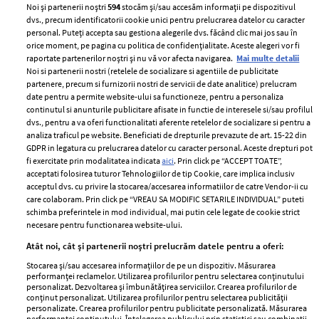
Noi și partenerii noștri
594
stocăm și/sau accesăm informații pe dispozitivul
dvs., precum identificatorii cookie unici pentru prelucrarea datelor cu caracter
personal. Puteți accepta sau gestiona alegerile dvs. făcând clic mai jos sau în
orice moment, pe pagina cu politica de confidențialitate. Aceste alegeri vor fi
raportate partenerilor noștri și nu vă vor afecta navigarea.
Mai multe detalii
Noi si partenerii nostri (retelele de socializare si agentiile de publicitate
partenere, precum si furnizorii nostri de servicii de date analitice) prelucram
ELLE Style Awards
Termeni si conditii
date pentru a permite website-ului sa functioneze, pentru a personaliza
2024
continutul si anunturile publicitare afisate in functie de interesele si/sau profilul
Politica de
dvs., pentru a va oferi functionalitati aferente retelelor de socializare si pentru a
Despre ELLE
confidențialitate
analiza traficul pe website. Beneficiati de drepturile prevazute de art. 15-22 din
Romania
GDPR in legatura cu prelucrarea datelor cu caracter personal. Aceste drepturi pot
Politica de cookies
fi exercitate prin modalitatea indicata
aici
. Prin click pe “ACCEPT TOATE”,
Contact
Publicitate
acceptati folosirea tuturor Tehnologiilor de tip Cookie, care implica inclusiv
acceptul dvs. cu privire la stocarea/accesarea informatiilor de catre Vendor-ii cu
Abonamente
care colaboram. Prin click pe “VREAU SA MODIFIC SETARILE INDIVIDUAL” puteti
schimba preferintele in mod individual, mai putin cele legate de cookie strict
necesare pentru functionarea website-ului.
Stiri
Libertatea pentru
Atât noi, cât și partenerii noștri prelucrăm datele pentru a oferi:
femei
GSP
Stocarea și/sau accesarea informațiilor de pe un dispozitiv. Măsurarea
Viva
performanței reclamelor. Utilizarea profilurilor pentru selectarea conținutului
Unica
personalizat. Dezvoltarea și îmbunătățirea serviciilor. Crearea profilurilor de
Avantaje
conținut personalizat. Utilizarea profilurilor pentru selectarea publicității
Baby
personalizate. Crearea profilurilor pentru publicitate personalizată. Măsurarea
Retete practice
performanței conținutului. Înțelegerea publicului prin statistici sau combinații