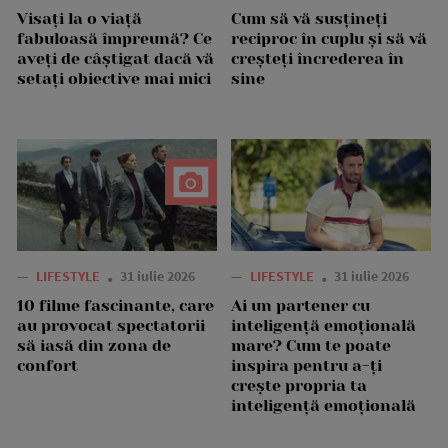
Visați la o viață
Cum să vă susțineți
fabuloasă împreună? Ce
reciproc în cuplu și să vă
aveți de câștigat dacă vă
creșteți încrederea în
setați obiective mai mici
sine
—
LIFESTYLE
31 iulie 2026
—
LIFESTYLE
31 iulie 2026
10 filme fascinante, care
Ai un partener cu
au provocat spectatorii
inteligență emoțională
să iasă din zona de
mare? Cum te poate
confort
inspira pentru a-ți
crește propria ta
inteligență emoțională