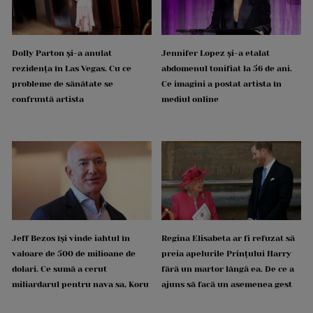
Dolly Parton și-a anulat
Jennifer Lopez și-a etalat
rezidența în Las Vegas. Cu ce
abdomenul tonifiat la 56 de ani.
probleme de sănătate se
Ce imagini a postat artista în
confruntă artista
mediul online
Jeff Bezos își vinde iahtul în
Regina Elisabeta ar fi refuzat să
valoare de 500 de milioane de
preia apelurile Prințului Harry
dolari. Ce sumă a cerut
fără un martor lângă ea. De ce a
miliardarul pentru nava sa, Koru
ajuns să facă un asemenea gest