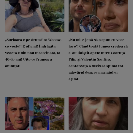
„Surioara e pe drum!” :o Wooow,
„Nu mi-e jenă să o spun cu voce
ce veste!! E oficial! Îndrăgita
tare”. Când toată lumea credea că
vedetă e din nou însărcinată, la
s-au liniștit apele între Codruța
40 de ani! Uite ce frumos a
Filip și Valentin Sanfira,
anunțat!
cântăreața a decis să spună tot
adevărul despre mariajul ei
eșuat