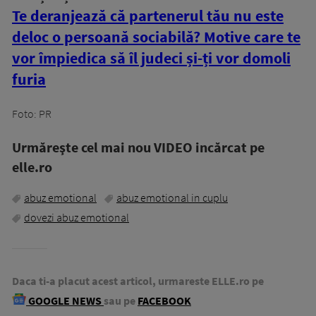
Te deranjează că partenerul tău nu este
deloc o persoană sociabilă? Motive care te
vor împiedica să îl judeci și-ți vor domoli
furia
Foto: PR
Urmăreşte cel mai nou VIDEO incărcat pe
elle.ro
abuz emotional
abuz emotional in cuplu
dovezi abuz emotional
Daca ti-a placut acest articol, urmareste ELLE.ro pe
GOOGLE NEWS
sau pe
FACEBOOK