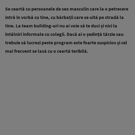
Se ceartă cu persoanele de sex masculin care la o petrecere
intră în vorbă cu tine, cu bărbații care se uită pe stradă la
tine.
La team building-uri nu ai voie să te duci și nici la
întâlniri informale cu colegii. Dacă ai o ședință târzie sau
trebuie să lucrezi peste program este foarte suspicios și cel
mai frecvent se lasă cu o ceartă teribilă.