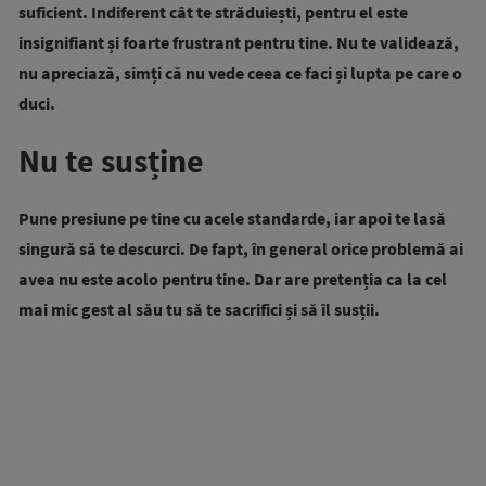
suficient. Indiferent cât te străduiești, pentru el este
insignifiant și foarte frustrant pentru tine. Nu te validează,
nu apreciază, simți că nu vede ceea ce faci și lupta pe care o
duci.
Nu te susține
Pune presiune pe tine cu acele standarde, iar apoi te lasă
singură să te descurci.
De fapt, în general orice problemă ai
avea nu este acolo pentru tine. Dar are pretenția ca la cel
mai mic gest al său tu să te sacrifici și să îl susții.