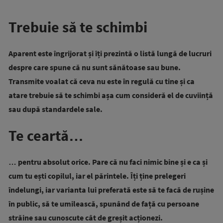
Trebuie să te schimbi
Aparent este îngrijorat și îți prezintă o listă lungă de lucruri
despre care spune că nu sunt sănătoase sau bune.
Transmite voalat că ceva nu este în regulă cu tine și ca
atare trebuie să te schimbi așa cum consideră el de cuviință
sau după standardele sale.
Te ceartă…
… pentru absolut orice. Pare că nu faci nimic bine și e ca și
cum tu ești copilul, iar el părintele. Îți ține prelegeri
îndelungi, iar varianta lui preferată este să te facă de rușine
în public, să te umilească, spunând de față cu persoane
străine sau cunoscute cât de greșit acționezi.