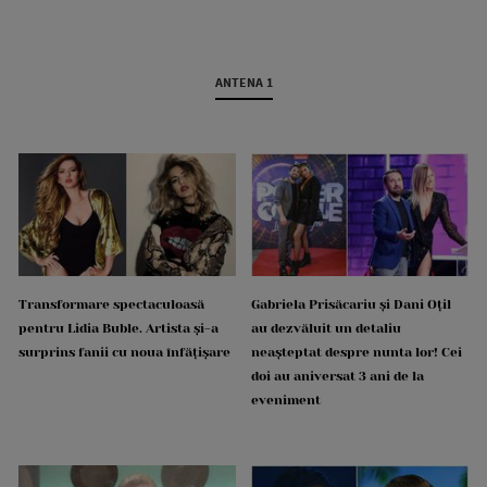
ANTENA 1
Transformare spectaculoasă
Gabriela Prisăcariu și Dani Oțil
pentru Lidia Buble. Artista și-a
au dezvăluit un detaliu
surprins fanii cu noua înfățișare
neașteptat despre nunta lor! Cei
doi au aniversat 3 ani de la
eveniment