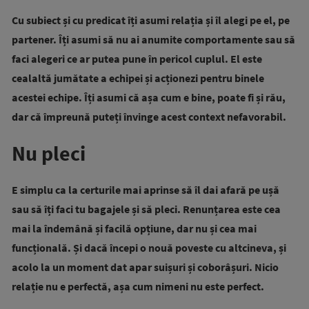
Cu subiect și cu predicat îți asumi relația și îl alegi pe el, pe
partener. Îți asumi să nu ai anumite comportamente sau să
faci alegeri ce ar putea pune în pericol cuplul. El este
cealaltă jumătate a echipei și acționezi pentru binele
acestei echipe. Îți asumi că așa cum e bine, poate fi și rău,
dar că împreună puteți învinge acest context nefavorabil.
Nu pleci
E simplu ca la certurile mai aprinse să îl dai afară pe ușă
sau să îți faci tu bagajele și să pleci. Renunțarea este cea
mai la îndemână și facilă opțiune, dar nu și cea mai
funcțională. Și dacă începi o nouă poveste cu altcineva, și
acolo la un moment dat apar suișuri și coborâșuri. Nicio
relație nu e perfectă, așa cum nimeni nu este perfect.