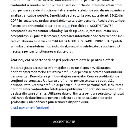
2024
continutul si anunturile publicitare afisate in functie de interesele si/sau profilul
Politica de
dvs., pentru a va oferi functionalitati aferente retelelor de socializare si pentru a
Despre ELLE
confidențialitate
analiza traficul pe website. Beneficiati de drepturile prevazute de art. 15-22 din
Romania
GDPR in legatura cu prelucrarea datelor cu caracter personal. Aceste drepturi pot
Politica de cookies
fi exercitate prin modalitatea indicata
aici
. Prin click pe “ACCEPT TOATE”,
Contact
Publicitate
acceptati folosirea tuturor Tehnologiilor de tip Cookie, care implica inclusiv
acceptul dvs. cu privire la stocarea/accesarea informatiilor de catre Vendor-ii cu
Abonamente
care colaboram. Prin click pe “VREAU SA MODIFIC SETARILE INDIVIDUAL” puteti
schimba preferintele in mod individual, mai putin cele legate de cookie strict
necesare pentru functionarea website-ului.
Stiri
Libertatea pentru
Atât noi, cât și partenerii noștri prelucrăm datele pentru a oferi:
femei
GSP
Stocarea și/sau accesarea informațiilor de pe un dispozitiv. Măsurarea
Viva
performanței reclamelor. Utilizarea profilurilor pentru selectarea conținutului
Unica
personalizat. Dezvoltarea și îmbunătățirea serviciilor. Crearea profilurilor de
Avantaje
conținut personalizat. Utilizarea profilurilor pentru selectarea publicității
Baby
personalizate. Crearea profilurilor pentru publicitate personalizată. Măsurarea
Retete practice
performanței conținutului. Înțelegerea publicului prin statistici sau combinații
Retete
de date din surse diferite. Utilizarea datelor limitate pentru a selecta conținutul.
Utilizarea de date limitate pentru a selecta publicitatea. Date precise de
geolocație și identificarea prin scanarea dispozitivului.
Pariază responsabil! Decizia ONJN nr. 821/25.09.2025.
Listă parteneri (furnizori)
Jocurile de noroc sunt interzise minorilor.
ACCEPT TOATE