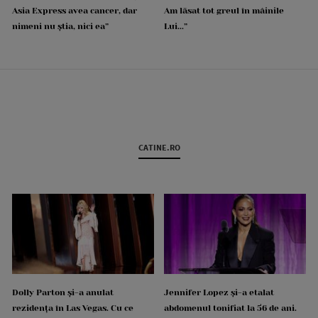
Asia Express avea cancer, dar
Am lăsat tot greul în mâinile
nimeni nu știa, nici ea”
Lui...”
CATINE.RO
Dolly Parton și-a anulat
Jennifer Lopez și-a etalat
rezidența în Las Vegas. Cu ce
abdomenul tonifiat la 56 de ani.