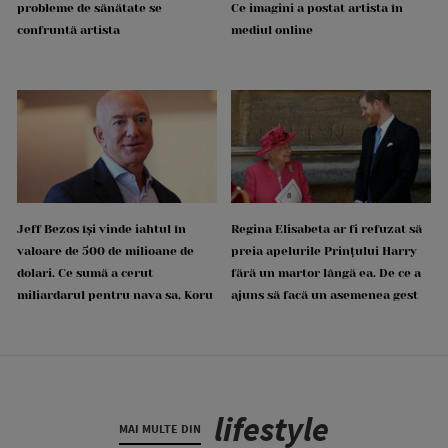
probleme de sănătate se
Ce imagini a postat artista în
confruntă artista
mediul online
Jeff Bezos își vinde iahtul în
Regina Elisabeta ar fi refuzat să
valoare de 500 de milioane de
preia apelurile Prințului Harry
dolari. Ce sumă a cerut
fără un martor lângă ea. De ce a
miliardarul pentru nava sa, Koru
ajuns să facă un asemenea gest
lifestyle
MAI MULTE DIN