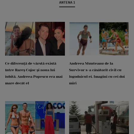
ANTENA 1
Ce diferență de vârstă există
Andreea Munteanu de la
între Rareș Cojoc și noua lui
Survivor s-a căsătorit civil cu
iubită. Andreea Popescu era mai
logodnicul ei. Imagini cu cei doi
mare decât el
miri