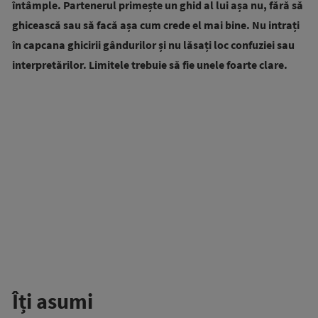
întâmple. Partenerul primește un ghid al lui așa nu, fără să
ghicească sau să facă așa cum crede el mai bine. Nu intrați
în capcana ghicirii gândurilor și nu lăsați loc confuziei sau
interpretărilor. Limitele trebuie să fie unele foarte clare.
Îți asumi