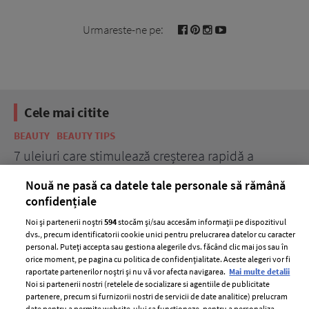
Urmareste-ne pe:
Cele mai citite
BEAUTY
BEAUTY TIPS
BE
țe
7 uleiuri care stimulează creșterea rapidă a
Ce
părului
de
Nouă ne pasă ca datele tale personale să rămână
confidențiale
Noi și partenerii noștri
594
stocăm și/sau accesăm informații pe dispozitivul
dvs., precum identificatorii cookie unici pentru prelucrarea datelor cu caracter
personal. Puteți accepta sau gestiona alegerile dvs. făcând clic mai jos sau în
orice moment, pe pagina cu politica de confidențialitate. Aceste alegeri vor fi
raportate partenerilor noștri și nu vă vor afecta navigarea.
Mai multe detalii
Noi si partenerii nostri (retelele de socializare si agentiile de publicitate
partenere, precum si furnizorii nostri de servicii de date analitice) prelucram
ELLE Style Awards
Termeni si conditii
date pentru a permite website-ului sa functioneze, pentru a personaliza