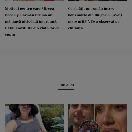
Motivul pentru care Mircea
Ce a pățit un român într-o
Badea și Carmen Brumă nu
benzinărie din Bulgaria: „Aveți
mănâncă niciodată împreună.
mare grijă!”. Ce a observat pe
Detalii neștiute din viața lor de
chitanță
cuplu
UNICA.RO