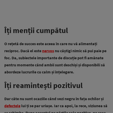
Îți menții cumpătul
O rețetă de succes este aceea în care nu vă alimentați
reciproc.
Dacă el este
nervos
nu câștigi nimic să pui paie pe
foc. Da, subiectele importante de discuție pot fi amânate
pentru momente când ambii sunt deschiși și disponibili să
abordeze lucrurile cu calm și înțelegere.
Îți reamintești pozitivul
Dar câte nu sunt ocaziile când vezi negru în fața ochilor și
defectele
lui ți se par uriașe. Iar ca apoi, la rece, viziunea să
se schimbe. Pune accentul pe părțile sale pozitive, pe ceea