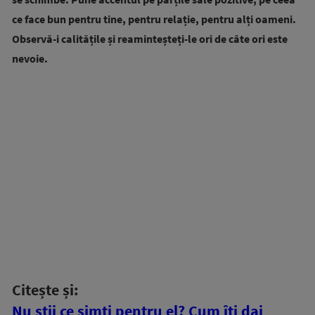
ce face bun pentru tine, pentru relație, pentru alți oameni.
Observă-i calitățile și reaminteșteți-le ori de câte ori este
nevoie.
Citește și:
Nu știi ce simți pentru el? Cum îți dai