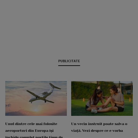
PUBLICITATE
Unul dintre cele mai folosite
Un vecin instruit poate salva o
aeroporturi din Europa își
viață. Vezi despre ce e vorba
închide complet porțile timp de