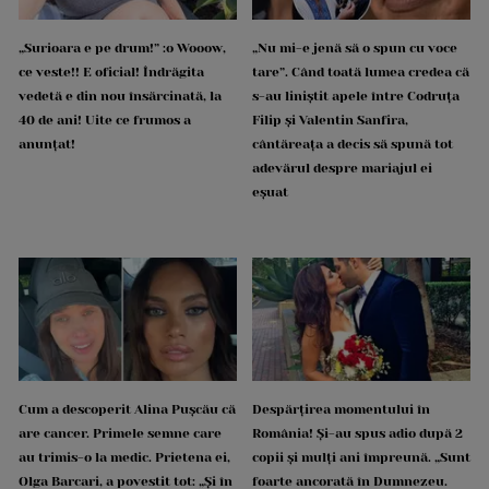
„Surioara e pe drum!” :o Wooow,
„Nu mi-e jenă să o spun cu voce
ce veste!! E oficial! Îndrăgita
tare”. Când toată lumea credea că
vedetă e din nou însărcinată, la
s-au liniștit apele între Codruța
40 de ani! Uite ce frumos a
Filip și Valentin Sanfira,
anunțat!
cântăreața a decis să spună tot
adevărul despre mariajul ei
eșuat
Cum a descoperit Alina Pușcău că
Despărțirea momentului în
are cancer. Primele semne care
România! Și-au spus adio după 2
au trimis-o la medic. Prietena ei,
copii și mulți ani împreună. „Sunt
Olga Barcari, a povestit tot: „Și în
foarte ancorată în Dumnezeu.