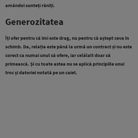
amândoi sunteți răniți.
Generozitatea
Îți ofer pentru că îmi este drag, nu pentru că aștept ceva în
schimb.
Da, relația este până la urmă un contract și nu este
corect ca numai unul să ofere, iar celălalt doar să
primească. Și cu toate astea nu se aplică principiile unui
troc și datoriei notată pe un caiet.