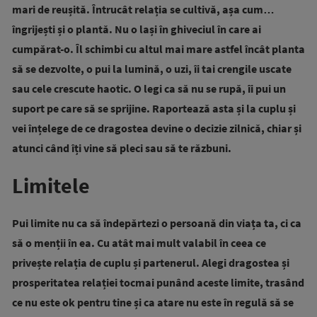
mari de reușită. Întrucât relația se cultivă, așa cum…
îngrijești și o plantă. Nu o lași în ghiveciul în care ai
cumpărat-o. Îl schimbi cu altul mai mare astfel încât planta
să se dezvolte, o pui la lumină, o uzi, îi tai crengile uscate
sau cele crescute haotic. O legi ca să nu se rupă, îi pui un
suport pe care să se sprijine. Raportează asta și la cuplu și
vei înțelege de ce dragostea devine o decizie zilnică, chiar și
atunci când îți vine să pleci sau să te răzbuni.
Limitele
Pui limite nu ca să îndepărtezi o persoană din viața ta, ci ca
să o menții în ea. Cu atât mai mult valabil în ceea ce
privește relația de cuplu și partenerul. Alegi dragostea și
prosperitatea relației tocmai punând aceste limite, trasând
ce nu este ok pentru tine și ca atare nu este în regulă să se