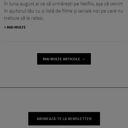
În luna august ai ce să urmărești pe Netflix, așa că venim
în ajutorul tău cu o listă de filme și seriale noi pe care nu
trebuie să le ratezi.
+ MAI MULTE
MAI MULTE ARTICOLE
ABONEAZĂ-TE LA NEWSLETTER