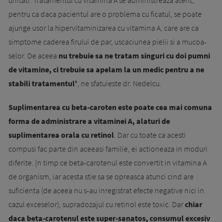
pentru ca daca pacientul are o problema cu ficatul, se poate
ajunge usor la hipervitamini­zarea cu vitamina A, ca­re are ca
simptome caderea firului de par, uscaciunea pielii si a mucoa­
selor. De aceea
nu trebuie sa ne tratam singuri cu doi pumni
de vitamine, ci trebuie sa apelam la un medic pentru a ne
stabili tratamentul'
, ne sfatuieste dr. Ne­delcu.
Suplimen­ta­rea cu beta-caroten este poate cea mai comuna
forma de admi­nistrare a vitaminei A, alaturi de
suplimentarea orala cu retinol
. Dar cu toate ca a­cesti
compusi fac parte din aceeasi familie, ei actio­nea­za in moduri
diferite. |n timp ce beta-carotenul este con­vertit in vitamina A
de orga­nism, iar acesta stie sa se opreasca atunci cind are
suficienta (de aceea nu s-au inre­gistrat efecte negative nici in
cazul exceselor), su­pra­dozajul cu retinol este toxic. Dar
chiar
daca be­ta-carotenul este super-sanatos, consumul excesiv