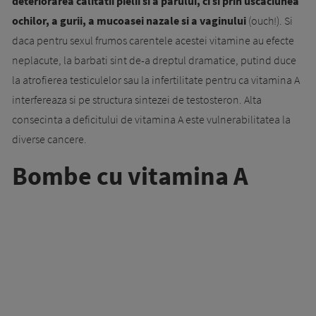
deteriorarea calitatii pielii si a parului, ci si prin uscaciunea
ochilor, a gurii, a mucoasei nazale si a vaginului
(ouch!). Si
daca pentru sexul frumos carentele acestei vitamine au efecte
neplacute, la barbati sint de-a dreptul dramatice, putind duce
la atrofierea testiculelor sau la infertilitate pentru ca vitamina A
interfereaza si pe structura sintezei de testosteron. Alta
consecinta a deficitului de vitamina A este vulnerabilitatea la
diverse cancere.
Bombe cu vitamina A