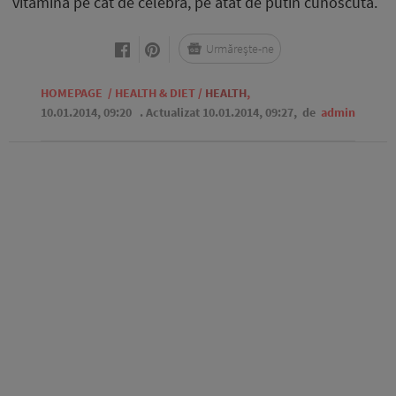
vitamina pe cat de celebra, pe atat de putin cunoscuta.
Urmărește-ne
HOMEPAGE
/
HEALTH & DIET
/
HEALTH
,
10.01.2014, 09:20
. Actualizat 10.01.2014, 09:27,
de
admin