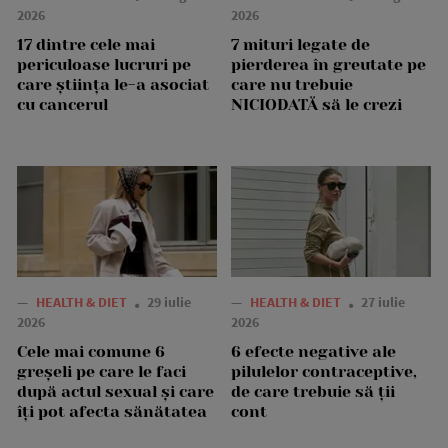
2026
2026
17 dintre cele mai
7 mituri legate de
periculoase lucruri pe
pierderea în greutate pe
care știința le-a asociat
care nu trebuie
cu cancerul
NICIODATĂ să le crezi
—
HEALTH & DIET
29 iulie
—
HEALTH & DIET
27 iulie
2026
2026
Cele mai comune 6
6 efecte negative ale
greșeli pe care le faci
pilulelor contraceptive,
după actul sexual și care
de care trebuie să ții
îți pot afecta sănătatea
cont