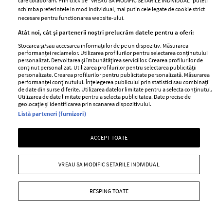
care colaboram. Prin click pe “VREAU SA MODIFIC SETARILE INDIVIDUAL” puteti
schimba preferintele in mod individual, mai putin cele legate de cookie strict
necesare pentru functionarea website-ului.
Atât noi, cât și partenerii noștri prelucrăm datele pentru a oferi:
Stocarea și/sau accesarea informațiilor de pe un dispozitiv. Măsurarea
Motivul pentru care Mircea
Ce a pățit un român într-o
performanței reclamelor. Utilizarea profilurilor pentru selectarea conținutului
personalizat. Dezvoltarea și îmbunătățirea serviciilor. Crearea profilurilor de
Badea și Carmen Brumă nu
benzinărie din Bulgaria: „Aveți
conținut personalizat. Utilizarea profilurilor pentru selectarea publicității
mănâncă niciodată împreună.
mare grijă!”. Ce a observat pe
personalizate. Crearea profilurilor pentru publicitate personalizată. Măsurarea
performanței conținutului. Înțelegerea publicului prin statistici sau combinații
Detalii neștiute din viața lor de
chitanță
de date din surse diferite. Utilizarea datelor limitate pentru a selecta conținutul.
cuplu
Utilizarea de date limitate pentru a selecta publicitatea. Date precise de
geolocație și identificarea prin scanarea dispozitivului.
Listă parteneri (furnizori)
ACCEPT TOATE
VREAU SA MODIFIC SETARILE INDIVIDUAL
UNICA.RO
RESPING TOATE