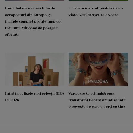
Unul dintre cele mai folosite
Un vecin instruit poate salva o
aeroporturi din Europa își
viață. Vezi despre ce e vorba
închide complet porțile timp de
trei luni. Milioane de pasageri,
afectați
Intră în culisele noii colecții IKEA
Vara care te schimbă: cum
PS 2026
transformi fiecare amintire într-
o poveste pe care o porți cu tine