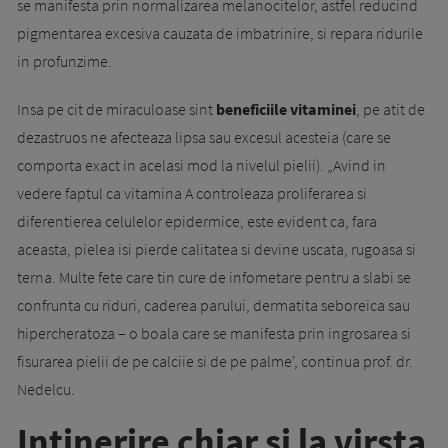
se manifesta prin normalizarea melanocitelor, astfel reducind
pigmentarea excesiva cauzata de imbatrinire, si repara ridurile
in profunzime.
Insa pe cit de miraculoase sint
beneficiile vitaminei
, pe atit de
dezastruos ne afecteaza lipsa sau excesul acesteia (care se
comporta exact in acelasi mod la nivelul pielii). „Avind in
vedere faptul ca vitamina A controleaza proliferarea si
diferentierea celulelor epidermice, este evident ca, fara
aceasta, pielea isi pierde calitatea si devine uscata, rugoasa si
terna. Multe fete care tin cure de infometare pentru a slabi se
confrunta cu riduri, caderea parului, dermatita seboreica sau
hipercheratoza – o boala care se manifesta prin ingrosarea si
fisurarea pielii de pe calciie si de pe palme', continua prof. dr.
Nedelcu.
Intinerire chiar si la virsta