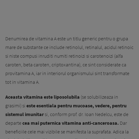
Denumirea de vitamina A este un titlu generic pentru o grupa
mare de sub­s­tante ce include retinolul, retinalul, acidul retinoic
si niste compusi inruditi numiti retinoizi si carotenoizi (alfa
caroten, beta caroten, criptoxantina), ce sint consi­derate ca
provitamina A, iar in interiorul organismului sint transformate
tot in vitamina A.
Aceasta vitamina este liposolubila
(se solubilizeaza in
grasimi) si
este esentiala pentru mucoase, vedere, pentru
sistemul imunitar
si, conform prof. dr. Ioan Nedelcu, este de
departe
cea mai puternica vitamina anti-canceroasa.
Dar
be­neficiile cele mai vizibile se manifesta la suprafata. Adica la