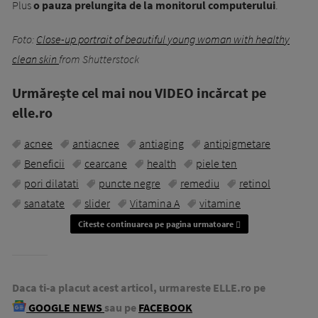
Plus
o pauza prelungita de la monitorul computerului
.
Foto:
Close-up portrait of beautiful young woman with healthy
clean skin
from Shutterstock
Urmăreşte cel mai nou VIDEO incărcat pe
elle.ro
acnee
antiacnee
antiaging
antipigmetare
Beneficii
cearcane
health
piele ten
pori dilatati
puncte negre
remediu
retinol
sanatate
slider
Vitamina A
vitamine
Citeste continuarea pe pagina urmatoare
Daca ti-a placut acest articol, urmareste ELLE.ro pe
GOOGLE NEWS
sau pe
FACEBOOK