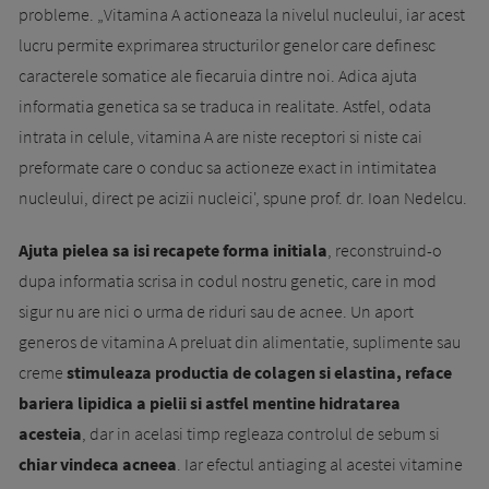
probleme. „Vitamina A actioneaza la nivelul nucleului, iar acest
lucru permite exprimarea structurilor genelor care definesc
caracterele somatice ale fiecaruia dintre noi. Adica ajuta
informatia genetica sa se traduca in realitate. Astfel, odata
intrata in celule, vitamina A are niste receptori si niste cai
preformate care o conduc sa actioneze exact in intimitatea
nucleului, direct pe acizii nucleici', spune prof. dr. Ioan Nedelcu.
Ajuta pielea sa isi recapete forma initiala
, reconstruind-o
dupa informatia scrisa in codul nostru genetic, care in mod
sigur nu are nici o urma de riduri sau de acnee. Un aport
generos de vitamina A preluat din alimentatie, suplimente sau
creme
stimuleaza productia de colagen si elastina, reface
bariera lipidica a pielii si astfel mentine hidratarea
acesteia
, dar in acelasi timp regleaza controlul de sebum si
chiar vindeca acneea
. Iar efectul antiaging al acestei vitamine