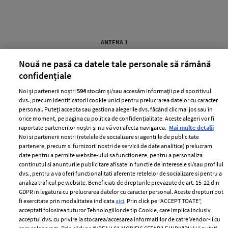
ANTENA 1
Nouă ne pasă ca datele tale personale să rămână
confidențiale
Noi și partenerii noștri
594
stocăm și/sau accesăm informații pe dispozitivul
dvs., precum identificatorii cookie unici pentru prelucrarea datelor cu caracter
personal. Puteți accepta sau gestiona alegerile dvs. făcând clic mai jos sau în
orice moment, pe pagina cu politica de confidențialitate. Aceste alegeri vor fi
raportate partenerilor noștri și nu vă vor afecta navigarea.
Mai multe detalii
Noi si partenerii nostri (retelele de socializare si agentiile de publicitate
partenere, precum si furnizorii nostri de servicii de date analitice) prelucram
Ce diferență de vârstă există
Andreea Munteanu de la
date pentru a permite website-ului sa functioneze, pentru a personaliza
între Rareș Cojoc și noua lui
Survivor s-a căsătorit civil cu
continutul si anunturile publicitare afisate in functie de interesele si/sau profilul
iubită. Andreea Popescu era mai
logodnicul ei. Imagini cu cei doi
dvs., pentru a va oferi functionalitati aferente retelelor de socializare si pentru a
mare decât el
miri
analiza traficul pe website. Beneficiati de drepturile prevazute de art. 15-22 din
GDPR in legatura cu prelucrarea datelor cu caracter personal. Aceste drepturi pot
fi exercitate prin modalitatea indicata
aici
. Prin click pe “ACCEPT TOATE”,
acceptati folosirea tuturor Tehnologiilor de tip Cookie, care implica inclusiv
acceptul dvs. cu privire la stocarea/accesarea informatiilor de catre Vendor-ii cu