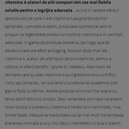
vitamina A alaturi de alti compusi sint cea mai fiabila
solutie pentru o ingrijire adecvata
. „Avind in vedere efectul
spectaculos pe care il are vitamina A asupra structurilor
epiteliale, cum este evident, produsele cosmetice care isi
propun sa regenereze pielea vor contine vitamina A in cantitati
adecvate. In gama de produse Deuteria, pe linga apa de
deuteriu care are efect antiaging, folosim doze mari de
vitamina A, alaturi de alte tipuri de provitamine, pentru a
obtine un efect benefic', spune dr. Nedelcu. Alte marci de
skincare care au ales vitamina A ca ingredient-erou sint Roc,
Vichy sau Shisei­do, iar la brand-ul profesional Aca­dé­mie poti
gasi si fiole cu retinol. Aceste produse sint mult mai suave cu
tenul decit retinolul simplu. Deci variantele prin care ne putem
hrani corpul si pielea cu vitamina tineretii sint nelimitate, insa
dintre toate, trebuie sa marturisesc ca cel mai mult ma tenteaza
placerea vinovata a unui mic dejun nedietetic cu oua si bacon.