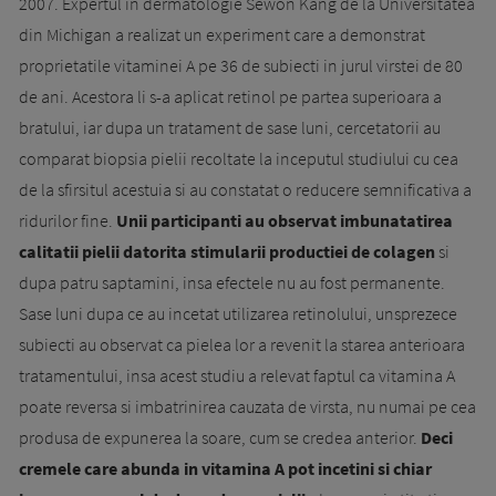
2007. Expertul in dermatologie Sewon Kang de la Universitatea
din Michigan a realizat un experiment care a demonstrat
proprietatile vitaminei A pe 36 de subiecti in jurul virstei de 80
de ani. Acestora li s-a aplicat retinol pe partea superioara a
bratului, iar dupa un tratament de sase luni, cercetatorii au
comparat biopsia pielii recoltate la inceputul studiului cu cea
de la sfirsitul acestuia si au constatat o reducere semnificativa a
ridurilor fine.
Unii participanti au observat imbunatatirea
calitatii pielii datorita stimularii productiei de colagen
si
dupa patru saptamini, insa efectele nu au fost permanente.
Sase luni dupa ce au incetat utilizarea retinolului, unsprezece
subiecti au observat ca pielea lor a revenit la starea anterioara
tratamentului, insa acest studiu a relevat faptul ca vitamina A
poate reversa si imbatrinirea cauzata de virsta, nu numai pe cea
produsa de expunerea la soare, cum se credea anterior.
Deci
cremele care abunda in vitamina A pot incetini si chiar