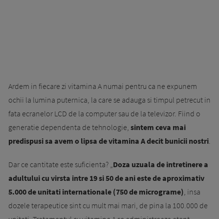
Ardem in fiecare zi vitamina A numai pentru ca ne expunem
ochii la lumina puternica, la care se adauga si tim­pul petrecut in
fata ecranelor LCD de la computer sau de la televizor. Fiind o
generatie dependenta de teh­nologie,
sintem ceva mai
predispusi sa avem o lipsa de vitamina A decit bunicii nostri
.
Dar ce cantitate este sufi­cienta? „
Doza uzuala de intretinere a
adultului cu virsta intre 19 si 50 de ani este de aproximativ
5.000 de uni­tati internationale (750 de micrograme)
, insa
dozele tera­peutice sint cu mult mai mari, de pina la 100.000 de
unitati. Tratamentul cu vitamina A se administreaza atent,