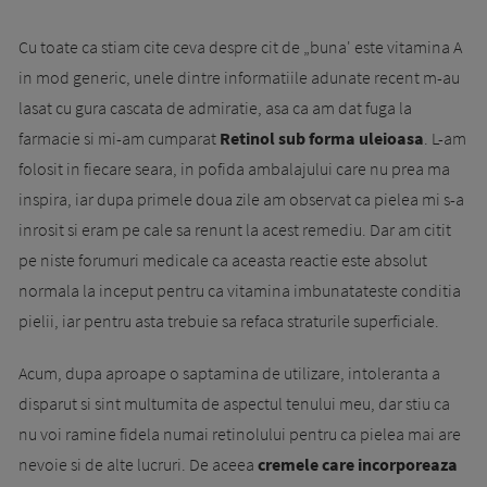
Cu toate ca stiam cite ceva despre cit de „buna' este vitamina A
in mod generic, unele dintre informatiile adunate recent m-au
lasat cu gura cascata de admiratie, asa ca am dat fuga la
farmacie si mi-am cumparat
Retinol sub forma uleioasa
. L-am
folosit in fiecare seara, in pofida ambalajului care nu prea ma
inspira, iar dupa primele doua zile am observat ca pielea mi s-a
inrosit si eram pe cale sa renunt la acest remediu. Dar am citit
pe niste forumuri medicale ca aceasta reactie este absolut
normala la inceput pentru ca vitamina imbunatateste conditia
pielii, iar pentru asta trebuie sa refaca straturile superficiale.
Acum, dupa aproape o saptamina de utilizare, intoleranta a
disparut si sint multumita de aspectul tenului meu, dar stiu ca
nu voi ramine fidela numai retinolului pentru ca pielea mai are
nevoie si de alte lucruri. De aceea
cremele care incorporeaza