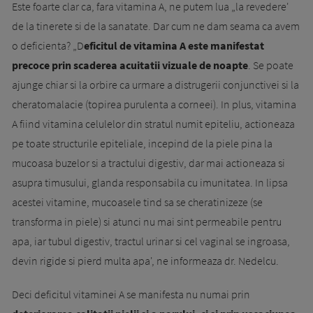
Este foarte clar ca, fara vitamina A, ne putem lua „la revedere'
de la tinerete si de la sanatate. Dar cum ne dam seama ca avem
o deficienta? „D
eficitul de vitamina A este manifestat
precoce prin scaderea acuitatii vizuale de noapte
. Se poate
ajunge chiar si la orbire ca urmare a distrugerii conjunctivei si la
che­ratomalacie (topirea purulenta a corneei). In plus, vitamina
A fiind vitamina celulelor din stra­tul numit epiteliu, actioneaza
pe toate structurile epiteliale, incepind de la piele pina la
mucoasa buzelor si a tractului digestiv, dar mai actio­nea­za si
asupra timusului, glanda responsabila cu imunitatea. In lipsa
acestei vitamine, mu­coa­sele tind sa se cheratinizeze (se
transforma in piele) si atunci nu mai sint permeabile pentru
apa, iar tubul digestiv, tractul urinar si cel vaginal se ingroasa,
devin rigide si pierd multa apa', ne informeaza dr. Nedelcu.
Deci deficitul vitaminei A se manifesta nu numai prin