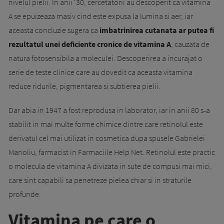
nivelul pielii. In anii ‘30, cercetatorii au descoperit ca vitamina
A se epuizeaza masiv cind este expusa la lumina si aer, iar
aceasta concluzie sugera ca
imbatrinirea cutanata ar putea fi
rezultatul unei deficiente cronice de vitamina A
, cauzata de
natura fotosensibila a moleculei. Descoperirea a incurajat o
serie de teste clinice care au dovedit ca aceasta vitamina
reduce ridurile, pigmentarea si subtierea pielii.
Dar abia in 1947 a fost reprodusa in laborator, iar in anii 80 s-a
stabilit in mai multe forme chimice dintre care retinolul este
derivatul cel mai utilizat in cosmetica dupa spusele Gabrielei
Manoliu, farmacist in Farmaciile Help Net. Retinolul este practic
o molecula de vitamina A divizata in sute de compusi mai mici,
care sint capabili sa penetreze pielea chiar si in straturile
profunde.
Vitamina pe care o