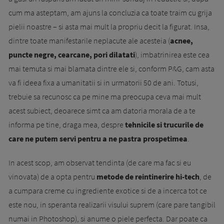
cum ma asteptam, am ajuns la concluzia ca toate traim cu grija
pielii noastre – si asta mai mult la propriu decit la figurat. Insa,
dintre toate manifestarile neplacute ale acesteia (
acnee,
puncte negre, cearcane, pori dilatati
), im­ba­trinirea este cea
mai temuta si mai blamata dintre ele si, conform P&G, cam asta
va fi ideea fixa a umanitatii si in urmatorii 50 de ani. Totusi,
trebuie sa recunosc ca pe mine ma preocupa ceva mai mult
acest subiect, deoarece simt ca am datoria morala de a te
informa pe tine, draga mea, despre
tehnicile si trucurile de
care ne putem servi pentru a ne pastra prospetimea
.
In acest scop, am observat tendinta (de care ma fac si eu
vinovata) de a opta pentru
metode de reintinerire hi-tech
, de
a cumpara creme cu ingrediente exotice si de a incerca tot ce
este nou, in speranta realizarii visului suprem (care pare tangibil
numai in Photoshop), si anume o piele perfecta. Dar poate ca