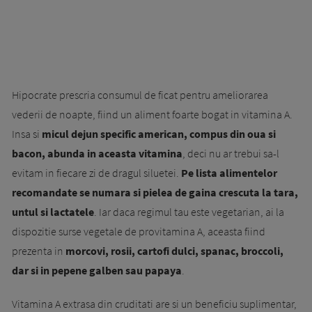
Hipocrate prescria consumul de ficat pentru ameliorarea
vederii de noapte, fiind un aliment foarte bogat in vitamina A.
Insa si
micul dejun specific american, compus din oua si
bacon, abunda in aceasta vitamina
, deci nu ar trebui sa-l
evitam in fiecare zi de dragul siluetei.
Pe lista alimentelor
recomandate se numara si pielea de gaina crescuta la tara,
untul si lactatele
. Iar daca regimul tau este vegetarian, ai la
dispozitie surse vegetale de provitamina A, aceasta fiind
prezenta in
morcovi, rosii, cartofi dulci, spanac, broccoli,
dar si in pepene galben sau papaya
.
Vitamina A extrasa din cruditati are si un beneficiu suplimentar,