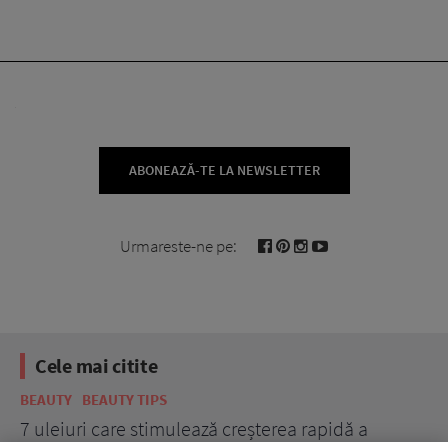
ABONEAZĂ-TE LA NEWSLETTER
Urmareste-ne pe:
Cele mai citite
BEAUTY
BEAUTY TIPS
BE
țe
7 uleiuri care stimulează creșterea rapidă a
Ce