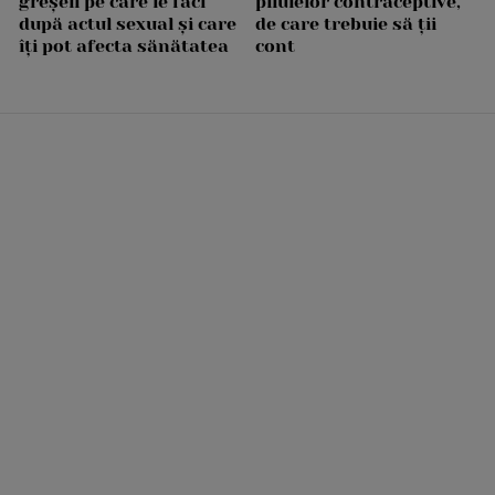
greșeli pe care le faci
pilulelor contraceptive,
după actul sexual și care
de care trebuie să ții
îți pot afecta sănătatea
cont