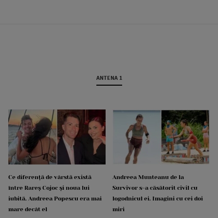
ANTENA 1
Ce diferență de vârstă există
Andreea Munteanu de la
între Rareș Cojoc și noua lui
Survivor s-a căsătorit civil cu
iubită. Andreea Popescu era mai
logodnicul ei. Imagini cu cei doi
mare decât el
miri