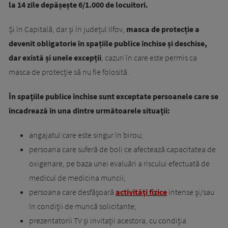
la 14 zile depășește 6/1.000 de locuitori.
Și în Capitală, dar și în județul Ilfov,
masca de protecție a
devenit obligatorie în spațiile publice închise și deschise,
dar există și unele excepții
, cazuri în care este permis ca
masca de protecție să nu fie folosită.
În spaţiile publice închise sunt exceptate persoanele care se
încadrează în una dintre următoarele situaţii:
angajatul care este singur în birou;
persoana care suferă de boli ce afectează capacitatea de
oxigenare, pe baza unei evaluări a riscului efectuată de
medicul de medicina muncii;
persoana care desfăşoară
activităţi fizice
intense şi/sau
în condiţii de muncă solicitante;
prezentatorii TV şi invitaţii acestora, cu condiţia