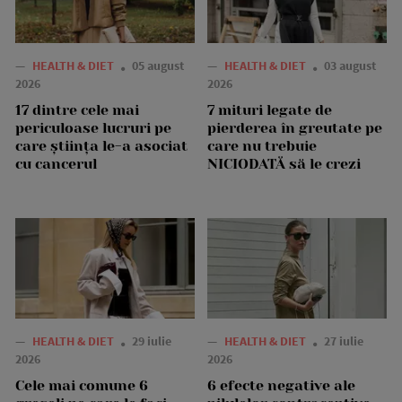
—
HEALTH & DIET
05 august
—
HEALTH & DIET
03 august
2026
2026
17 dintre cele mai
7 mituri legate de
periculoase lucruri pe
pierderea în greutate pe
care știința le-a asociat
care nu trebuie
cu cancerul
NICIODATĂ să le crezi
—
HEALTH & DIET
29 iulie
—
HEALTH & DIET
27 iulie
2026
2026
Cele mai comune 6
6 efecte negative ale