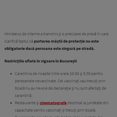
Ministerul de Interne a transmis și o precizare de presă în care
clarifică faptul că
purtarea măștii de protecție nu este
obligatorie dacă persoana este singură pe stradă.
Restricțiile aflate în vigoare în București
Carantina de noapte între orele 20:00 și 5:00 pentru
persoanele nevaccinate. Cei vaccinați sau trecuți prin
boală nu au nevoie de declarație și nu sunt afectați de
carantină;
Restaurante și
cinematografe
deschise la jumătate din
capacitate pentru vaccinați și trecuți prin boală;