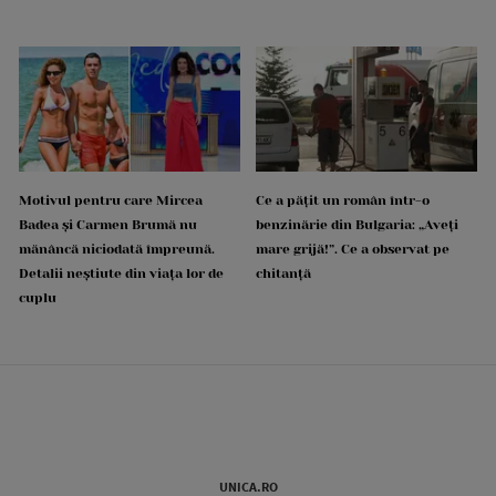
Motivul pentru care Mircea
Ce a pățit un român într-o
Badea și Carmen Brumă nu
benzinărie din Bulgaria: „Aveți
mănâncă niciodată împreună.
mare grijă!”. Ce a observat pe
Detalii neștiute din viața lor de
chitanță
cuplu
UNICA.RO