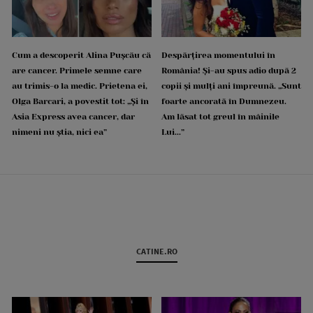
Cum a descoperit Alina Pușcău că
Despărțirea momentului în
are cancer. Primele semne care
România! Și-au spus adio după 2
au trimis-o la medic. Prietena ei,
copii și mulți ani împreună. „Sunt
Olga Barcari, a povestit tot: „Și în
foarte ancorată în Dumnezeu.
Asia Express avea cancer, dar
Am lăsat tot greul în mâinile
nimeni nu știa, nici ea”
Lui...”
CATINE.RO