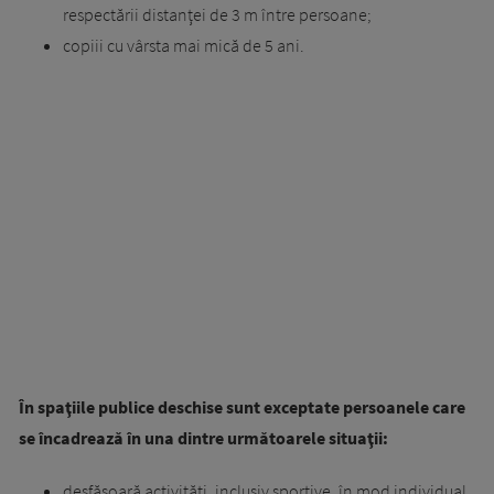
respectării distanţei de 3 m între persoane;
copiii cu vârsta mai mică de 5 ani.
În spaţiile publice deschise sunt exceptate persoanele care
se încadrează în una dintre următoarele situaţii:
desfăşoară activităţi, inclusiv sportive, în mod individual