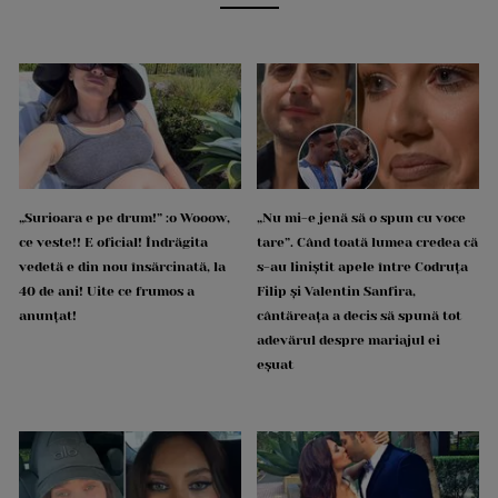
„Surioara e pe drum!” :o Wooow,
„Nu mi-e jenă să o spun cu voce
ce veste!! E oficial! Îndrăgita
tare”. Când toată lumea credea că
vedetă e din nou însărcinată, la
s-au liniștit apele între Codruța
40 de ani! Uite ce frumos a
Filip și Valentin Sanfira,
anunțat!
cântăreața a decis să spună tot
adevărul despre mariajul ei
eșuat