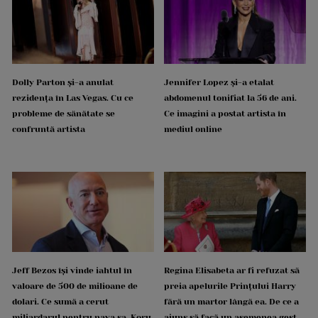
Dolly Parton și-a anulat
Jennifer Lopez și-a etalat
rezidența în Las Vegas. Cu ce
abdomenul tonifiat la 56 de ani.
probleme de sănătate se
Ce imagini a postat artista în
confruntă artista
mediul online
Jeff Bezos își vinde iahtul în
Regina Elisabeta ar fi refuzat să
valoare de 500 de milioane de
preia apelurile Prințului Harry
dolari. Ce sumă a cerut
fără un martor lângă ea. De ce a
miliardarul pentru nava sa, Koru
ajuns să facă un asemenea gest