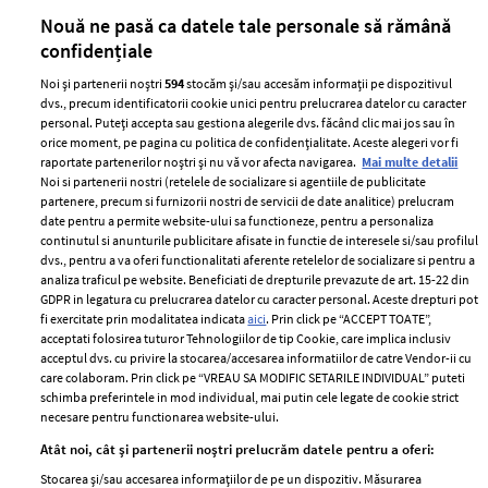
părului
de
Nouă ne pasă ca datele tale personale să rămână
confidențiale
Noi și partenerii noștri
594
stocăm și/sau accesăm informații pe dispozitivul
dvs., precum identificatorii cookie unici pentru prelucrarea datelor cu caracter
personal. Puteți accepta sau gestiona alegerile dvs. făcând clic mai jos sau în
orice moment, pe pagina cu politica de confidențialitate. Aceste alegeri vor fi
raportate partenerilor noștri și nu vă vor afecta navigarea.
Mai multe detalii
Noi si partenerii nostri (retelele de socializare si agentiile de publicitate
partenere, precum si furnizorii nostri de servicii de date analitice) prelucram
ELLE Style Awards
Termeni si conditii
date pentru a permite website-ului sa functioneze, pentru a personaliza
2024
continutul si anunturile publicitare afisate in functie de interesele si/sau profilul
Politica de
dvs., pentru a va oferi functionalitati aferente retelelor de socializare si pentru a
Despre ELLE
confidențialitate
analiza traficul pe website. Beneficiati de drepturile prevazute de art. 15-22 din
Romania
GDPR in legatura cu prelucrarea datelor cu caracter personal. Aceste drepturi pot
Politica de cookies
fi exercitate prin modalitatea indicata
aici
. Prin click pe “ACCEPT TOATE”,
Contact
Publicitate
acceptati folosirea tuturor Tehnologiilor de tip Cookie, care implica inclusiv
acceptul dvs. cu privire la stocarea/accesarea informatiilor de catre Vendor-ii cu
Abonamente
care colaboram. Prin click pe “VREAU SA MODIFIC SETARILE INDIVIDUAL” puteti
schimba preferintele in mod individual, mai putin cele legate de cookie strict
necesare pentru functionarea website-ului.
Stiri
Libertatea pentru
Atât noi, cât și partenerii noștri prelucrăm datele pentru a oferi:
femei
GSP
Stocarea și/sau accesarea informațiilor de pe un dispozitiv. Măsurarea