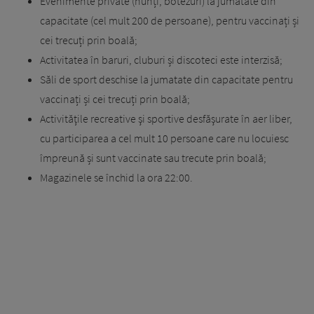
Evenimente private (nunți, botezuri) la jumatate din
capacitate (cel mult 200 de persoane), pentru vaccinați și
cei trecuți prin boală;
Activitatea în baruri, cluburi și discoteci este interzisă;
Săli de sport deschise la jumatate din capacitate pentru
vaccinați și cei trecuți prin boală;
Activităţile recreative şi sportive desfăşurate în aer liber,
cu participarea a cel mult 10 persoane care nu locuiesc
împreună și sunt vaccinate sau trecute prin boală;
Magazinele se închid la ora 22:00.