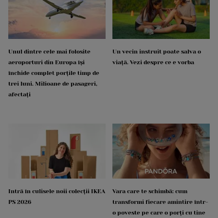
Unul dintre cele mai folosite
Un vecin instruit poate salva o
aeroporturi din Europa își
viață. Vezi despre ce e vorba
închide complet porțile timp de
trei luni. Milioane de pasageri,
afectați
Intră în culisele noii colecții IKEA
Vara care te schimbă: cum
PS 2026
transformi fiecare amintire într-
o poveste pe care o porți cu tine