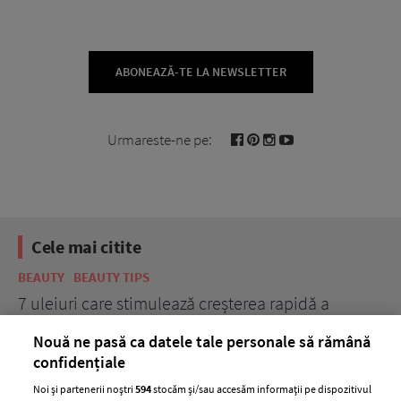
ABONEAZĂ-TE LA NEWSLETTER
Urmareste-ne pe:
Cele mai citite
BEAUTY
BEAUTY TIPS
BE
țe
7 uleiuri care stimulează creșterea rapidă a
Ce
părului
de
Nouă ne pasă ca datele tale personale să rămână
confidențiale
Noi și partenerii noștri
594
stocăm și/sau accesăm informații pe dispozitivul