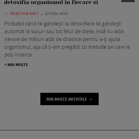
detoxifia organismul în fiecare zi
—
HEALTH & DIET
22 iulie 2026
Probabil când te gândești la detoxifiere te gândești
automat la sucuri sau tot felul de diete, însă nu este
nevoie de măsuri atât de drastice pentru a-ți ajuta
organismul, așa că ți-am pregătit 10 metode pe care le
poți încerca.
+ MAI MULTE
MAI MULTE ARTICOLE