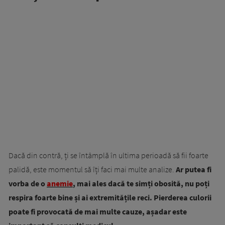
Dacă din contră, ți se întâmplă în ultima perioadă să fii foarte
palidă, este momentul să îți faci mai multe analize.
Ar putea fi
vorba de o
anemie
, mai ales dacă te simți obosită, nu poți
respira foarte bine și ai extremitățile reci.
Pierderea culorii
poate fi provocată de mai multe cauze, așadar este