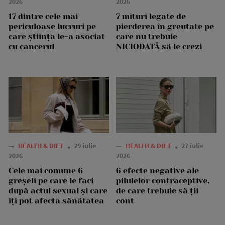
2026
2026
17 dintre cele mai
7 mituri legate de
periculoase lucruri pe
pierderea în greutate pe
care știința le-a asociat
care nu trebuie
cu cancerul
NICIODATĂ să le crezi
—
HEALTH & DIET
29 iulie
—
HEALTH & DIET
27 iulie
2026
2026
Cele mai comune 6
6 efecte negative ale
greșeli pe care le faci
pilulelor contraceptive,
după actul sexual și care
de care trebuie să ții
îți pot afecta sănătatea
cont