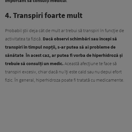
important să consulți medicul
.
4. Transpiri foarte mult
Probabil știi deja cât de mult ar trebui să transpiri în funcție de
activitatea ta fizică.
Dacă observi schimbări sau începi să
transpiri în timpul nopții, s-ar putea să ai probleme de
sănătate
.
În acest caz, ar putea fi vorba de hiperhidroză și
trebuie să consulți un medic.
Această afecțiune te face să
transpiri excesiv, chiar dacă nu îți este cald sau nu depui efort
fizic. În general, hiperhidroza poate fi tratată cu medicamente.