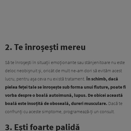
2. Te înroșești mereu
Să te înroșești în situații emoționante sau stânjenitoare nu este
deloc neobișnuit și, oricât de mult ne-am dori să evităm acest
lucru, pentru așa ceva nu există tratament.
În schimb, dacă
pielea feței tale se înroșește sub forma unui fluture, poate fi
vorba despre o boală autoimună, lupus.
De obicei această
boală este însoțită de oboseală, dureri musculare.
Dacă te
confrunți cu aceste simptome, programează-ți un consult.
3. Ești foarte palidă