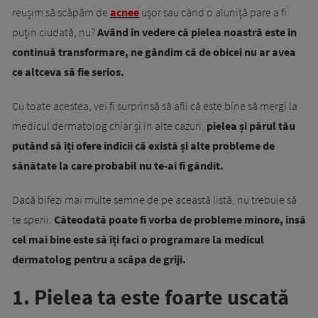
reușim să scăpăm de
acnee
ușor sau când o aluniță pare a fi
puțin ciudată, nu?
Având în vedere că pielea noastră este în
continuă transformare, ne gândim că de obicei nu ar avea
ce altceva să fie serios.
Cu toate acestea, vei fi surprinsă să afli că este bine să mergi la
medicul dermatolog chiar și în alte cazuri,
pielea și părul tău
putând să îți ofere indicii că există și alte probleme de
sănătate la care probabil nu te-ai fi gândit.
Dacă bifezi mai multe semne de pe această listă, nu trebuie să
te sperii.
Câteodată poate fi vorba de probleme minore, însă
cel mai bine este să îți faci o programare la medicul
dermatolog pentru a scăpa de griji.
1. Pielea ta este foarte uscată