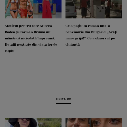
Motivul pentru care Mircea
Ce a pățit un român într-o
Badea și Carmen Brumă nu
benzinărie din Bulgaria: „Aveți
mănâncă niciodată împreună.
mare grijă!”. Ce a observat pe
Detalii neștiute din viața lor de
chitanță
cuplu
UNICA.RO