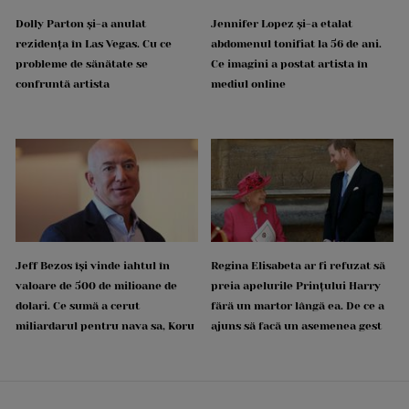
Dolly Parton și-a anulat
Jennifer Lopez și-a etalat
rezidența în Las Vegas. Cu ce
abdomenul tonifiat la 56 de ani.
probleme de sănătate se
Ce imagini a postat artista în
confruntă artista
mediul online
Jeff Bezos își vinde iahtul în
Regina Elisabeta ar fi refuzat să
valoare de 500 de milioane de
preia apelurile Prințului Harry
dolari. Ce sumă a cerut
fără un martor lângă ea. De ce a
miliardarul pentru nava sa, Koru
ajuns să facă un asemenea gest