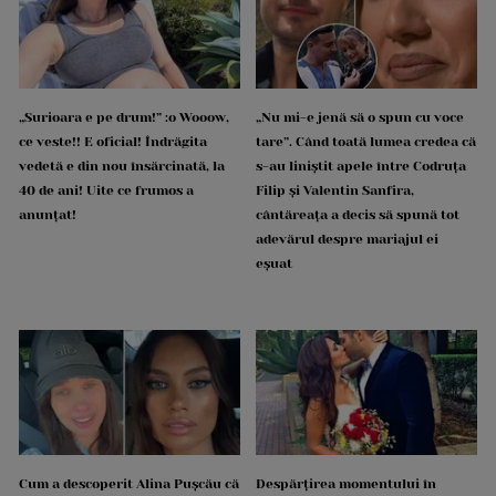
„Surioara e pe drum!” :o Wooow,
„Nu mi-e jenă să o spun cu voce
ce veste!! E oficial! Îndrăgita
tare”. Când toată lumea credea că
vedetă e din nou însărcinată, la
s-au liniștit apele între Codruța
40 de ani! Uite ce frumos a
Filip și Valentin Sanfira,
anunțat!
cântăreața a decis să spună tot
adevărul despre mariajul ei
eșuat
Cum a descoperit Alina Pușcău că
Despărțirea momentului în