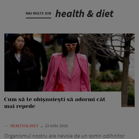
health & diet
MAI MULTE DIN
Cum să te obișnuiești să adormi cât
mai repede
—
HEALTH & DIET
22 iulie 2026
Organismul nostru are nevoie de un somn odihnitor