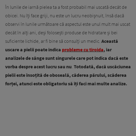
În lunile de iarnă pielea ta a fost probabil mai uscată decât de
obicei. Nu îți face griji, nu este un lucru neobișnuit, însă dacă
observi în lunile următoare că aspectul este unul mult mai uscat
decât în alți ani, deși folosești produse de hidratare și bei
suficiente lichide, ar fi bine să consulți un medic.
Această
uscare a pielii poate indica
probleme cu tiroida
, iar
analizele de sânge sunt singurele care pot indica dacă este
vorba despre acest lucru sau nu
.
Totodată, dacă uscăciunea
pielii este însoțită de oboseală, căderea părului, scăderea
forței, atunci este obligatoriu să îți faci mai multe analize.