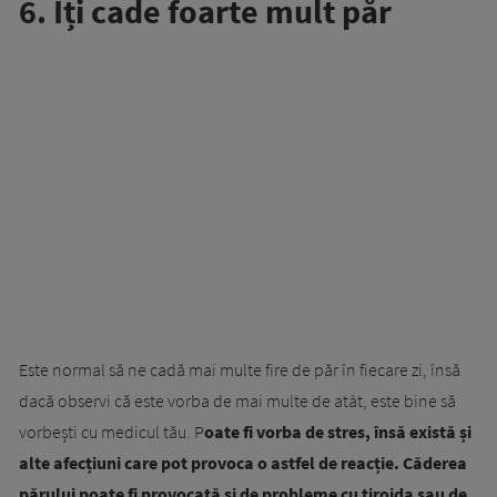
6. Îți cade foarte mult păr
Este normal să ne cadă mai multe fire de păr în fiecare zi, însă
dacă observi că este vorba de mai multe de atât, este bine să
vorbești cu medicul tău. P
oate fi vorba de stres, însă există și
alte afecțiuni care pot provoca o astfel de reacție. Căderea
părului poate fi provocată și de probleme cu tiroida sau de