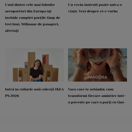
Unul dintre cele mai folosite
Un vecin instruit poate salva o
aeroporturi din Europa își
viață. Vezi despre ce e vorba
închide complet porțile timp de
trei luni. Milioane de pasageri,
afectați
Intră în culisele noii colecții IKEA
Vara care te schimbă: cum
PS 2026
transformi fiecare amintire într-
o poveste pe care o porți cu tine