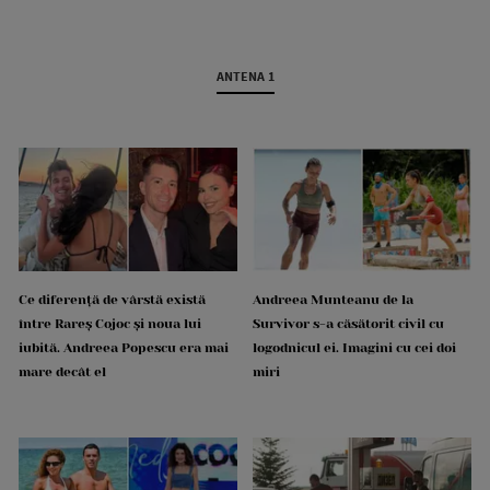
ANTENA 1
Ce diferență de vârstă există
Andreea Munteanu de la
între Rareș Cojoc și noua lui
Survivor s-a căsătorit civil cu
iubită. Andreea Popescu era mai
logodnicul ei. Imagini cu cei doi
mare decât el
miri