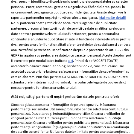
dvs., precum identificatorii cookie unici pentru prelucrarea datelor cu caracter
personal. Puteți accepta sau gestiona alegerile dvs. făcând clic mai jos sau în
orice moment, pe pagina cu politica de confidențialitate. Aceste alegeri vor fi
raportate partenerilor noștri și nu vă vor afecta navigarea.
Mai multe detalii
Noi si partenerii nostri (retelele de socializare si agentiile de publicitate
partenere, precum si furnizorii nostri de servicii de date analitice) prelucram
ELLE Style Awards
Termeni si conditii
date pentru a permite website-ului sa functioneze, pentru a personaliza
2024
continutul si anunturile publicitare afisate in functie de interesele si/sau profilul
Politica de
dvs., pentru a va oferi functionalitati aferente retelelor de socializare si pentru a
Despre ELLE
confidențialitate
analiza traficul pe website. Beneficiati de drepturile prevazute de art. 15-22 din
Romania
GDPR in legatura cu prelucrarea datelor cu caracter personal. Aceste drepturi pot
Politica de cookies
fi exercitate prin modalitatea indicata
aici
. Prin click pe “ACCEPT TOATE”,
Contact
Publicitate
acceptati folosirea tuturor Tehnologiilor de tip Cookie, care implica inclusiv
acceptul dvs. cu privire la stocarea/accesarea informatiilor de catre Vendor-ii cu
Abonamente
care colaboram. Prin click pe “VREAU SA MODIFIC SETARILE INDIVIDUAL” puteti
schimba preferintele in mod individual, mai putin cele legate de cookie strict
necesare pentru functionarea website-ului.
Stiri
Libertatea pentru
Atât noi, cât și partenerii noștri prelucrăm datele pentru a oferi:
femei
GSP
Stocarea și/sau accesarea informațiilor de pe un dispozitiv. Măsurarea
Viva
performanței reclamelor. Utilizarea profilurilor pentru selectarea conținutului
Unica
personalizat. Dezvoltarea și îmbunătățirea serviciilor. Crearea profilurilor de
Avantaje
conținut personalizat. Utilizarea profilurilor pentru selectarea publicității
Baby
personalizate. Crearea profilurilor pentru publicitate personalizată. Măsurarea
Retete practice
performanței conținutului. Înțelegerea publicului prin statistici sau combinații
Retete
de date din surse diferite. Utilizarea datelor limitate pentru a selecta conținutul.