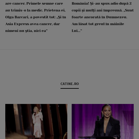
are cancer. Primele semne care
România! Și-au spus adio după 2
au trimis-o la medic. Prietena ei,
copii și mulți ani împreună. „Sunt
Olga Barcari, a povestit tot: „Și în
foarte ancorată în Dumnezeu.
Asia Express avea cancer, dar
Am lăsat tot greul în mâinile
nimeni nu știa, nici ea”
Lui...”
CATINE.RO