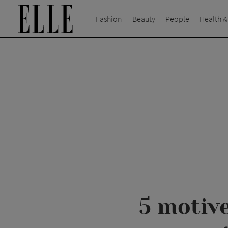
Fashion
Beauty
People
Health &
5 motiv