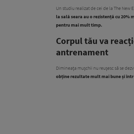
Un studiu realizat de cei de la The New
la sală seara au o rezistență cu 20% ma
pentru mai mult timp.
Corpul tău va reacț
antrenament
Dimineața mușchii nu reușesc să se dezvo
obține rezultate mult mai bune și înt