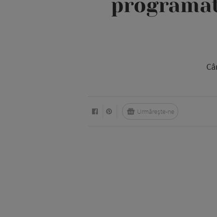
programate
Câ
Urmărește-ne