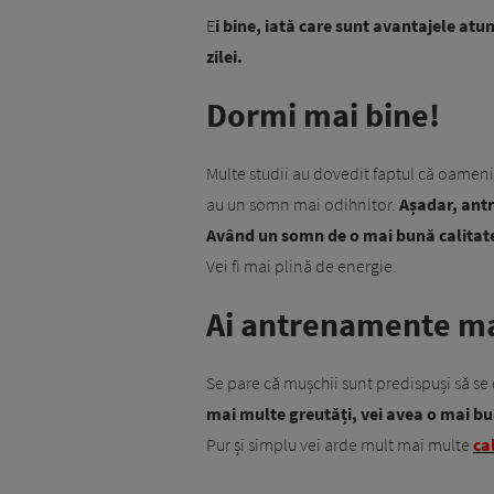
E
i bine, iată care sunt avantajele at
zilei.
Dormi mai bine!
Multe studii au dovedit faptul că oamenii 
au un somn mai odihnitor.
Așadar, ant
Având un somn de o mai bună calitate, 
Vei fi mai plină de energie.
Ai antrenamente ma
Se pare că mușchii sunt predispuși să se d
mai multe greutăți, vei avea o mai bun
Pur și simplu vei arde mult mai multe
cal