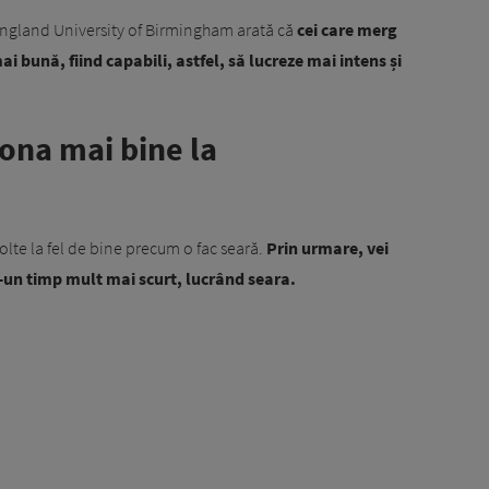
 England University of Birmingham arată că
cei care merg
i bună, fiind capabili, astfel, să lucreze mai intens și
iona mai bine la
lte la fel de bine precum o fac seară.
Prin urmare, vei
r-un timp mult mai scurt, lucrând seara.