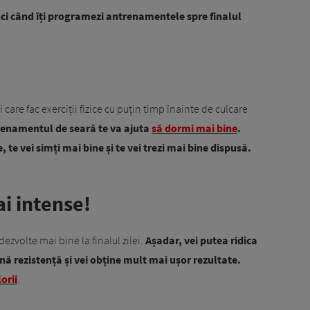
unci când îți programezi antrenamentele spre finalul
care fac exerciții fizice cu puțin timp înainte de culcare
renamentul de seară te va ajuta
să dormi mai bine
.
te vei simți mai bine și te vei trezi mai bine dispusă.
i intense!
ezvolte mai bine la finalul zilei.
Așadar, vei putea ridica
ă rezistență și vei obține mult mai ușor rezultate.
orii
.