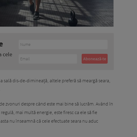
e
a cele
la sală dis-de-dimineață, altele preferă să meargă seara,
.
ul de zvonuri despre când este mai bine să lucrăm. Având în
regulă, mai multă energie, este firesc ca ele să fie
ă asta nu înseamnă că cele efectuate seara nu aduc