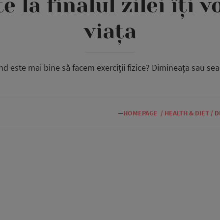
 la finalul zilei îți 
viața
nd este mai bine să facem exerciții fizice? Dimineața sau sea
—
HOMEPAGE
/
HEALTH & DIET
/
D