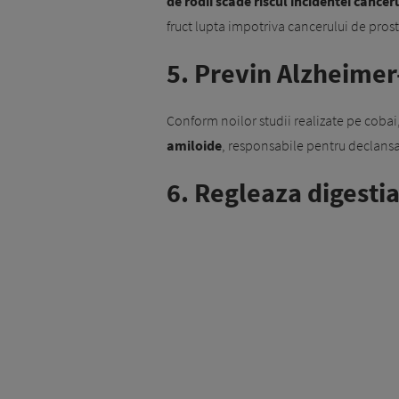
de rodii scade riscul incidentei cancer
fruct lupta impotriva cancerului de prost
5. Previn Alzheimer
Conform noilor studii realizate pe cobai
amiloide
, responsabile pentru declansa
6. Regleaza digestia