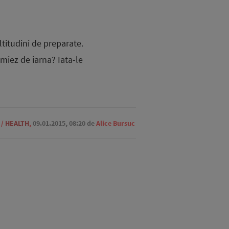
ltitudini de preparate.
 miez de iarna? Iata-le
/
HEALTH
,
09.01.2015, 08:20
de
Alice Bursuc