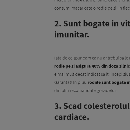
consumi macar cate o rodie pe zi. In fieca
2. Sunt bogate in vi
imunitar.
Iata de ce spuneam ca nu ar trebui sa le 
rodie pe zi asigura 40% din doza ziln
e mai mult decat indicat sa iti incepi ziua
Garantat! In plus,
rodiile sunt bogate in 
din plin recomandate gravidelor.
3. Scad colesterolul
cardiace.