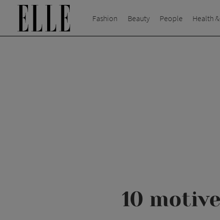
Fashion
Beauty
People
Health &
10 motive