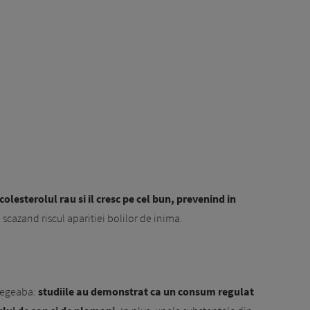
colesterolul rau si il cresc pe cel bun, prevenind in
i scazand riscul aparitiei bolilor de inima.
 degeaba:
studiile au demonstrat ca un consum regulat