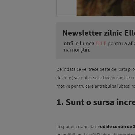
Newsletter zilnic Ell
Intră în lumea
ELLE
pentru a afl
mai noi știri.
De indata ce vei trece peste delicata pro
de folos) vei putea sa te bucuri cum se c
motive pentru care ar trebui sa iubesti ro
1. Sunt o sursa incr
Iti spunem doar atat:
rodiile contin de 
Incredibil, nu-i asa?! Ei bine, daca vrei 