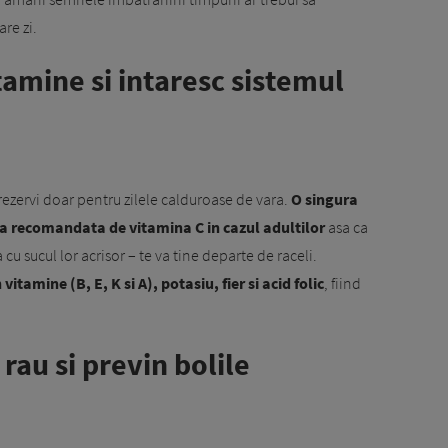
re zi.
tamine si intaresc sistemul
rezervi doar pentru zilele calduroase de vara.
O singura
ica recomandata de vitamina C in cazul adultilor
asa ca
 cu sucul lor acrisor – te va tine departe de raceli.
vitamine (B, E, K si A), potasiu, fier si acid folic
, fiind
 rau si previn bolile