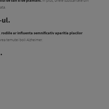
ului de san si de plamani.
In plus, unele substantele din
ata.
-ul.
,
rodiile ar influenta semnificativ aparitia placilor
rea temutei boli Alzheimer.
.