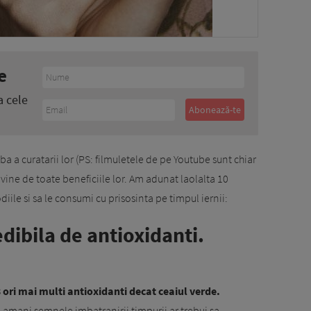
e
a cele
ba a curatarii lor (PS: filmuletele de pe Youtube sunt chiar
uvine de toate beneficiile lor. Am adunat laolalta 10
diile si sa le consumi cu prisosinta pe timpul iernii:
edibila de antioxidanti.
3 ori mai multi antioxidanti decat ceaiul verde.
sa amani semnele imbatranirii timpurii ar trebui sa