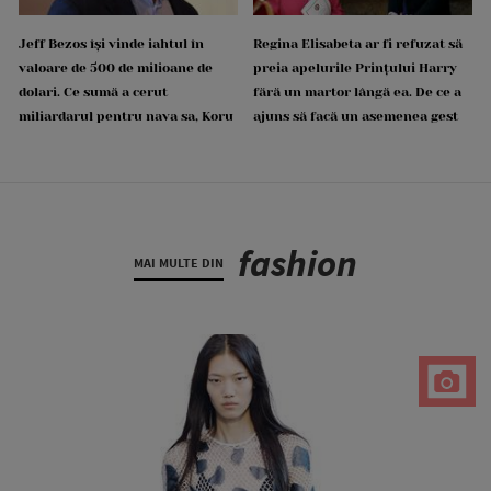
Jeff Bezos își vinde iahtul în
Regina Elisabeta ar fi refuzat să
valoare de 500 de milioane de
preia apelurile Prințului Harry
dolari. Ce sumă a cerut
fără un martor lângă ea. De ce a
miliardarul pentru nava sa, Koru
ajuns să facă un asemenea gest
fashion
MAI MULTE DIN