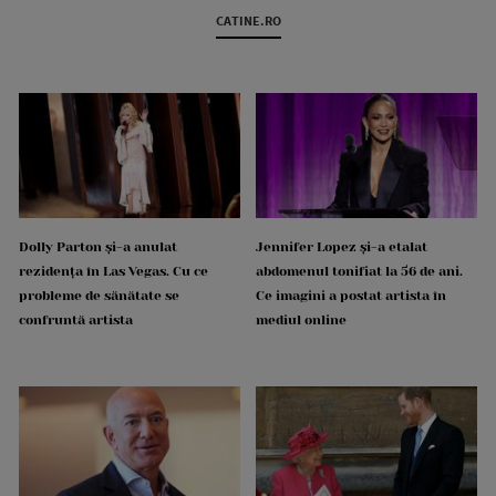
CATINE.RO
Dolly Parton și-a anulat
Jennifer Lopez și-a etalat
rezidența în Las Vegas. Cu ce
abdomenul tonifiat la 56 de ani.
probleme de sănătate se
Ce imagini a postat artista în
confruntă artista
mediul online