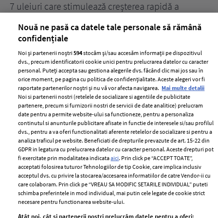
țe
7 uleiuri care stimulează creșterea rapidă a
Ce
părului
de
Nouă ne pasă ca datele tale personale să rămână
confidențiale
Noi și partenerii noștri
594
stocăm și/sau accesăm informații pe dispozitivul
dvs., precum identificatorii cookie unici pentru prelucrarea datelor cu caracter
personal. Puteți accepta sau gestiona alegerile dvs. făcând clic mai jos sau în
orice moment, pe pagina cu politica de confidențialitate. Aceste alegeri vor fi
raportate partenerilor noștri și nu vă vor afecta navigarea.
Mai multe detalii
Noi si partenerii nostri (retelele de socializare si agentiile de publicitate
partenere, precum si furnizorii nostri de servicii de date analitice) prelucram
ELLE Style Awards
Termeni si conditii
date pentru a permite website-ului sa functioneze, pentru a personaliza
2024
continutul si anunturile publicitare afisate in functie de interesele si/sau profilul
Politica de
dvs., pentru a va oferi functionalitati aferente retelelor de socializare si pentru a
Despre ELLE
confidențialitate
analiza traficul pe website. Beneficiati de drepturile prevazute de art. 15-22 din
Romania
GDPR in legatura cu prelucrarea datelor cu caracter personal. Aceste drepturi pot
Politica de cookies
fi exercitate prin modalitatea indicata
aici
. Prin click pe “ACCEPT TOATE”,
Contact
Publicitate
acceptati folosirea tuturor Tehnologiilor de tip Cookie, care implica inclusiv
acceptul dvs. cu privire la stocarea/accesarea informatiilor de catre Vendor-ii cu
Abonamente
care colaboram. Prin click pe “VREAU SA MODIFIC SETARILE INDIVIDUAL” puteti
schimba preferintele in mod individual, mai putin cele legate de cookie strict
necesare pentru functionarea website-ului.
Stiri
Libertatea pentru
Atât noi, cât și partenerii noștri prelucrăm datele pentru a oferi: