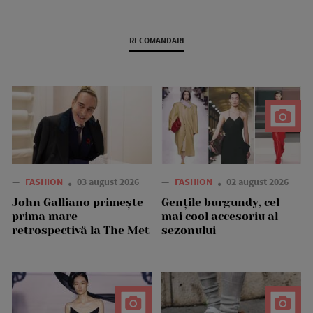
RECOMANDARI
—
FASHION
03 august 2026
—
FASHION
02 august 2026
John Galliano primește
Gențile burgundy, cel
prima mare
mai cool accesoriu al
retrospectivă la The Met
sezonului