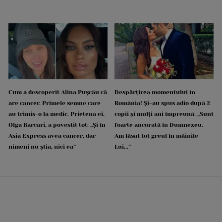
Cum a descoperit Alina Pușcău că
Despărțirea momentului în
are cancer. Primele semne care
România! Și-au spus adio după 2
au trimis-o la medic. Prietena ei,
copii și mulți ani împreună. „Sunt
Olga Barcari, a povestit tot: „Și în
foarte ancorată în Dumnezeu.
Asia Express avea cancer, dar
Am lăsat tot greul în mâinile
nimeni nu știa, nici ea”
Lui...”