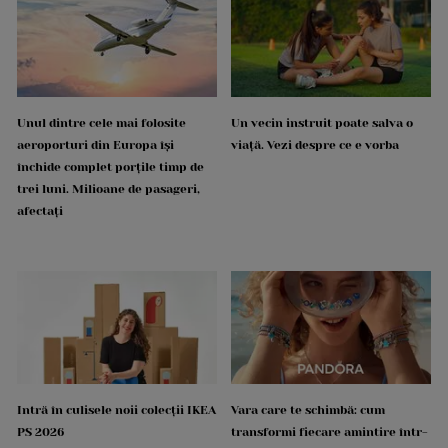
Unul dintre cele mai folosite
Un vecin instruit poate salva o
aeroporturi din Europa își
viață. Vezi despre ce e vorba
închide complet porțile timp de
trei luni. Milioane de pasageri,
afectați
Intră în culisele noii colecții IKEA
Vara care te schimbă: cum
PS 2026
transformi fiecare amintire într-