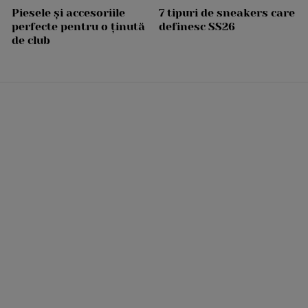
Piesele și accesoriile
7 tipuri de sneakers care
perfecte pentru o ținută
definesc SS26
de club