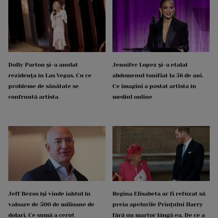
Dolly Parton și-a anulat
Jennifer Lopez și-a etalat
rezidența în Las Vegas. Cu ce
abdomenul tonifiat la 56 de ani.
probleme de sănătate se
Ce imagini a postat artista în
confruntă artista
mediul online
Jeff Bezos își vinde iahtul în
Regina Elisabeta ar fi refuzat să
valoare de 500 de milioane de
preia apelurile Prințului Harry
dolari. Ce sumă a cerut
fără un martor lângă ea. De ce a