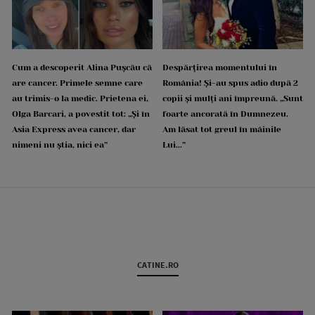
Cum a descoperit Alina Pușcău că
Despărțirea momentului în
are cancer. Primele semne care
România! Și-au spus adio după 2
au trimis-o la medic. Prietena ei,
copii și mulți ani împreună. „Sunt
Olga Barcari, a povestit tot: „Și în
foarte ancorată în Dumnezeu.
Asia Express avea cancer, dar
Am lăsat tot greul în mâinile
nimeni nu știa, nici ea”
Lui...”
CATINE.RO