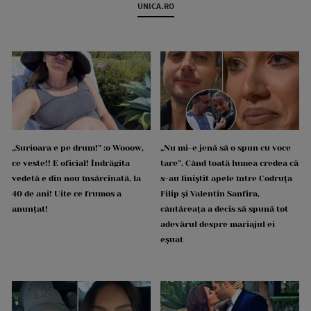
UNICA.RO
„Surioara e pe drum!” :o Wooow,
„Nu mi-e jenă să o spun cu voce
ce veste!! E oficial! Îndrăgita
tare”. Când toată lumea credea că
vedetă e din nou însărcinată, la
s-au liniștit apele între Codruța
40 de ani! Uite ce frumos a
Filip și Valentin Sanfira,
anunțat!
cântăreața a decis să spună tot
adevărul despre mariajul ei
eșuat