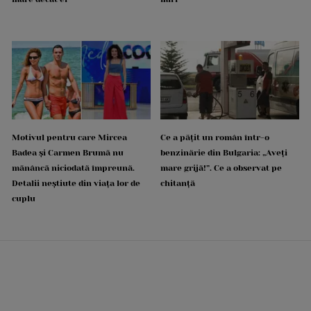
Motivul pentru care Mircea
Ce a pățit un român într-o
Badea și Carmen Brumă nu
benzinărie din Bulgaria: „Aveți
mănâncă niciodată împreună.
mare grijă!”. Ce a observat pe
Detalii neștiute din viața lor de
chitanță
cuplu