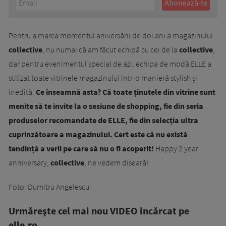
Pentru a marca momentul aniversării de doi ani a magazinului
collective
, nu numai că am făcut echipă cu cei de la
collective
,
dar pentru evenimentul special de azi, echipa de modă ELLE a
stilizat toate vitrinele magazinului într-o manieră stylish și
inedită.
Ce înseamnă asta? Că toate ținutele din vitrine sunt
menite să te invite la o sesiune de shopping, fie din seria
produselor recomandate de ELLE, fie din selecția ultra
cuprinzătoare a magazinului. Cert este că nu există
tendință a verii pe care să nu o fi acoperit!
Happy 2 year
anniversary,
collective
, ne vedem diseară!
Foto: Dumitru Angelescu
Urmăreşte cel mai nou VIDEO incărcat pe
elle.ro