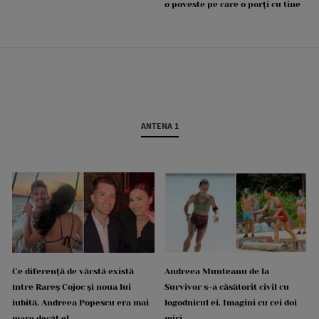
o poveste pe care o porți cu tine
ANTENA 1
Ce diferență de vârstă există
Andreea Munteanu de la
între Rareș Cojoc și noua lui
Survivor s-a căsătorit civil cu
iubită. Andreea Popescu era mai
logodnicul ei. Imagini cu cei doi
mare decât el
miri