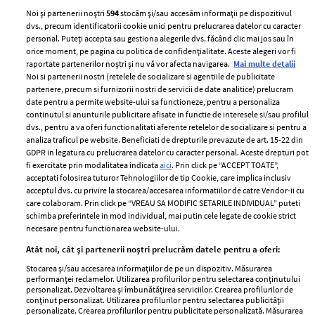
Noi și partenerii noștri
594
stocăm și/sau accesăm informații pe dispozitivul
dvs., precum identificatorii cookie unici pentru prelucrarea datelor cu caracter
personal. Puteți accepta sau gestiona alegerile dvs. făcând clic mai jos sau în
orice moment, pe pagina cu politica de confidențialitate. Aceste alegeri vor fi
raportate partenerilor noștri și nu vă vor afecta navigarea.
Mai multe detalii
Noi si partenerii nostri (retelele de socializare si agentiile de publicitate
partenere, precum si furnizorii nostri de servicii de date analitice) prelucram
ELLE Style Awards
Termeni si conditii
date pentru a permite website-ului sa functioneze, pentru a personaliza
2024
continutul si anunturile publicitare afisate in functie de interesele si/sau profilul
Politica de
dvs., pentru a va oferi functionalitati aferente retelelor de socializare si pentru a
Despre ELLE
confidențialitate
analiza traficul pe website. Beneficiati de drepturile prevazute de art. 15-22 din
Romania
GDPR in legatura cu prelucrarea datelor cu caracter personal. Aceste drepturi pot
Politica de cookies
fi exercitate prin modalitatea indicata
aici
. Prin click pe “ACCEPT TOATE”,
Contact
Publicitate
acceptati folosirea tuturor Tehnologiilor de tip Cookie, care implica inclusiv
acceptul dvs. cu privire la stocarea/accesarea informatiilor de catre Vendor-ii cu
Abonamente
care colaboram. Prin click pe “VREAU SA MODIFIC SETARILE INDIVIDUAL” puteti
schimba preferintele in mod individual, mai putin cele legate de cookie strict
necesare pentru functionarea website-ului.
Stiri
Libertatea pentru
Atât noi, cât și partenerii noștri prelucrăm datele pentru a oferi:
femei
GSP
Stocarea și/sau accesarea informațiilor de pe un dispozitiv. Măsurarea
Viva
performanței reclamelor. Utilizarea profilurilor pentru selectarea conținutului
Unica
personalizat. Dezvoltarea și îmbunătățirea serviciilor. Crearea profilurilor de
Avantaje
conținut personalizat. Utilizarea profilurilor pentru selectarea publicității
Baby
personalizate. Crearea profilurilor pentru publicitate personalizată. Măsurarea