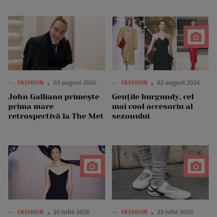
—
FASHION
03 august 2026
—
FASHION
02 august 2026
John Galliano primește
Gențile burgundy, cel
prima mare
mai cool accesoriu al
retrospectivă la The Met
sezonului
—
FASHION
26 iulie 2026
—
FASHION
25 iulie 2026