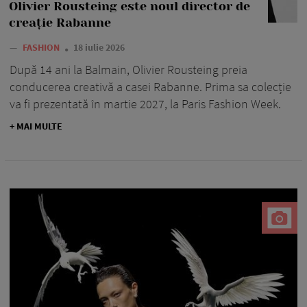
Olivier Rousteing este noul director de
creație Rabanne
—
FASHION
18 iulie 2026
După 14 ani la Balmain, Olivier Rousteing preia
conducerea creativă a casei Rabanne. Prima sa colecție
va fi prezentată în martie 2027, la Paris Fashion Week.
+ MAI MULTE