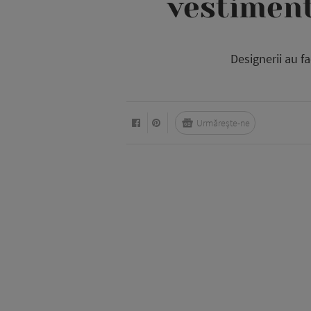
vestiment
Designerii au f
Urmărește-ne