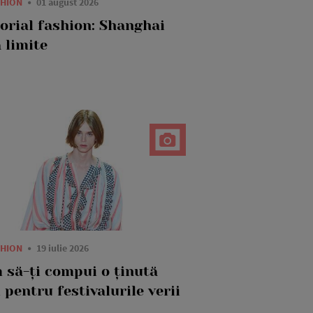
SHION
01 august 2026
torial fashion: Shanghai
 limite
SHION
19 iulie 2026
 să-ți compui o ținută
 pentru festivalurile verii