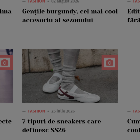
—
FASHION
02 august 2026
—
FA
rima
Gențile burgundy, cel mai cool
Edi
accesoriu al sezonului
fără
—
FASHION
25 iulie 2026
—
FA
ecte
7 tipuri de sneakers care
Cum
definesc SS26
cool