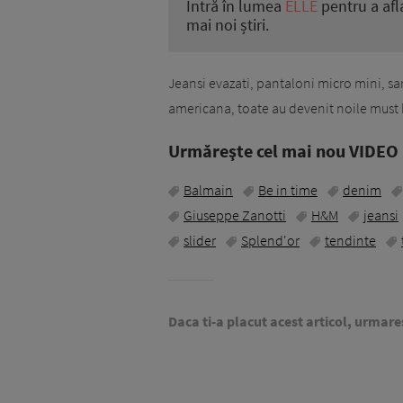
Intră în lumea
ELLE
pentru a afl
mai noi știri.
Jeansi evazati, pantaloni micro mini, sa
americana, toate au devenit noile must 
Urmăreşte cel mai nou VIDEO i
Balmain
Be in time
denim
Giuseppe Zanotti
H&M
jeansi
slider
Splend'or
tendinte
Daca ti-a placut acest articol, urmare