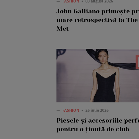
—
FASHION
03 august 2026
John Galliano primește p
mare retrospectivă la The
Met
—
FASHION
26 iulie 2026
Piesele și accesoriile perf
pentru o ținută de club