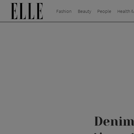
Fashion
Beauty
People
Health &
Denim