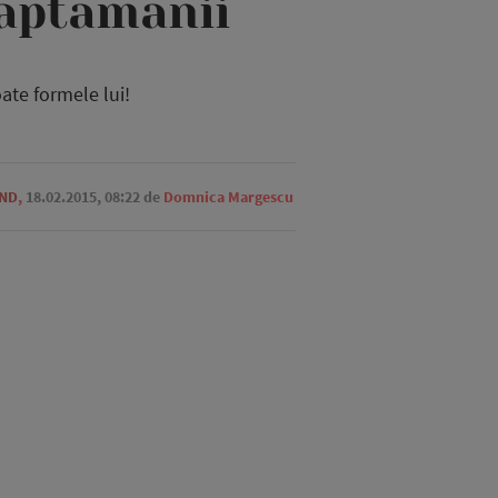
saptamanii
ate formele lui!
END
,
18.02.2015, 08:22
de
Domnica Margescu