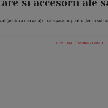
are si accesorii ale 
acut (pentru a mia oara) o reala pasiune pentru denim sub to
—
HOMEPAGE
/
FASHION
/
FIRST TR