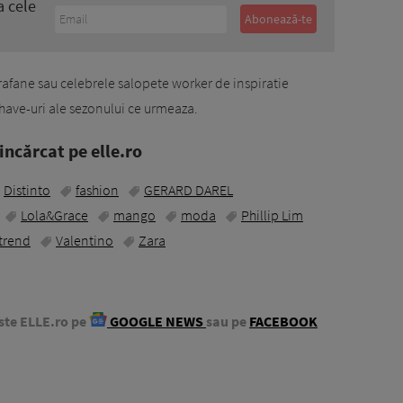
a cele
rafane sau celebrele salopete worker de inspiratie
have-uri ale sezonului ce urmeaza.
ncărcat pe elle.ro
Distinto
fashion
GERARD DAREL
Lola&Grace
mango
moda
Phillip Lim
trend
Valentino
Zara
ste ELLE.ro pe
GOOGLE NEWS
sau pe
FACEBOOK