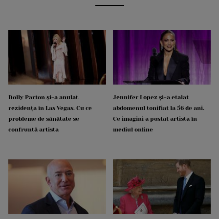
Dolly Parton și-a anulat
Jennifer Lopez și-a etalat
rezidența în Las Vegas. Cu ce
abdomenul tonifiat la 56 de ani.
probleme de sănătate se
Ce imagini a postat artista în
confruntă artista
mediul online