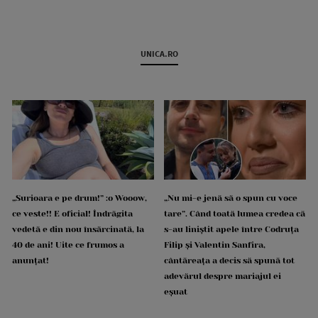
UNICA.RO
„Surioara e pe drum!” :o Wooow,
„Nu mi-e jenă să o spun cu voce
ce veste!! E oficial! Îndrăgita
tare”. Când toată lumea credea că
vedetă e din nou însărcinată, la
s-au liniștit apele între Codruța
40 de ani! Uite ce frumos a
Filip și Valentin Sanfira,
anunțat!
cântăreața a decis să spună tot
adevărul despre mariajul ei
eșuat