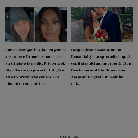
Cum a descoperit Alina Pușcău că
Despărțirea momentului în
are cancer. Primele semne care
România! Și-au spus adio după 2
au trimis-o la medic. Prietena ei,
copii și mulți ani împreună. „Sunt
Olga Barcari, a povestit tot: „Și în
foarte ancorată în Dumnezeu.
Asia Express avea cancer, dar
Am lăsat tot greul în mâinile
nimeni nu știa, nici ea”
Lui...”
CATINE.RO