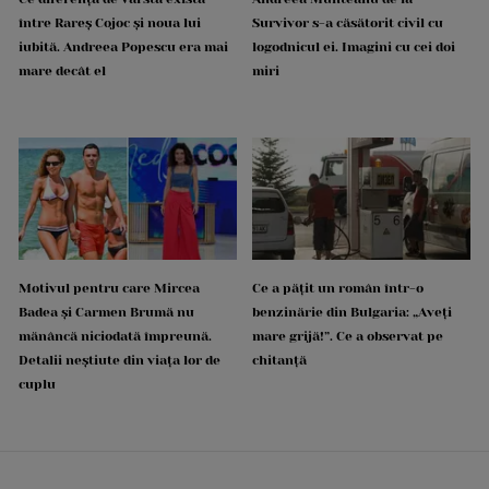
între Rareș Cojoc și noua lui
Survivor s-a căsătorit civil cu
iubită. Andreea Popescu era mai
logodnicul ei. Imagini cu cei doi
mare decât el
miri
Motivul pentru care Mircea
Ce a pățit un român într-o
Badea și Carmen Brumă nu
benzinărie din Bulgaria: „Aveți
mănâncă niciodată împreună.
mare grijă!”. Ce a observat pe
Detalii neștiute din viața lor de
chitanță
cuplu