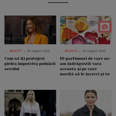
—
BEAUTY
06 august 2026
—
BEAUTY
04 august 2026
Cum să îți protejezi
10 parfumuri de care ne-
pielea împotriva poluării
am îndrăgostit vara
aerului
aceasta și pe care
merită să le încerci și tu