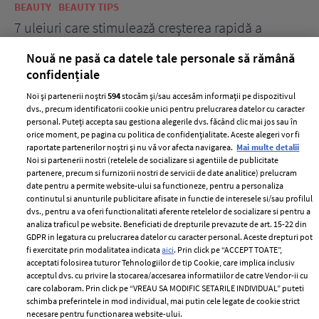
BEAUTY
BEAUTY TIPS
BE
țe
7 uleiuri care stimulează creșterea rapidă a
Ce
părului
de
Nouă ne pasă ca datele tale personale să rămână
confidențiale
Noi și partenerii noștri
594
stocăm și/sau accesăm informații pe dispozitivul
dvs., precum identificatorii cookie unici pentru prelucrarea datelor cu caracter
personal. Puteți accepta sau gestiona alegerile dvs. făcând clic mai jos sau în
orice moment, pe pagina cu politica de confidențialitate. Aceste alegeri vor fi
raportate partenerilor noștri și nu vă vor afecta navigarea.
Mai multe detalii
Noi si partenerii nostri (retelele de socializare si agentiile de publicitate
partenere, precum si furnizorii nostri de servicii de date analitice) prelucram
ELLE Style Awards
Termeni si conditii
date pentru a permite website-ului sa functioneze, pentru a personaliza
2024
continutul si anunturile publicitare afisate in functie de interesele si/sau profilul
Politica de
dvs., pentru a va oferi functionalitati aferente retelelor de socializare si pentru a
Despre ELLE
confidențialitate
analiza traficul pe website. Beneficiati de drepturile prevazute de art. 15-22 din
Romania
GDPR in legatura cu prelucrarea datelor cu caracter personal. Aceste drepturi pot
Politica de cookies
fi exercitate prin modalitatea indicata
aici
. Prin click pe “ACCEPT TOATE”,
Contact
Publicitate
acceptati folosirea tuturor Tehnologiilor de tip Cookie, care implica inclusiv
acceptul dvs. cu privire la stocarea/accesarea informatiilor de catre Vendor-ii cu
Abonamente
care colaboram. Prin click pe “VREAU SA MODIFIC SETARILE INDIVIDUAL” puteti
schimba preferintele in mod individual, mai putin cele legate de cookie strict
necesare pentru functionarea website-ului.