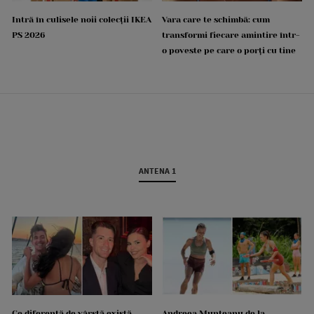
Intră în culisele noii colecții IKEA
Vara care te schimbă: cum
PS 2026
transformi fiecare amintire într-
o poveste pe care o porți cu tine
ANTENA 1
Ce diferență de vârstă există
Andreea Munteanu de la