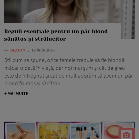
Reguli esențiale pentru un păr blond
sănătos și strălucitor
—
BEAUTY
16 iulie 2026
Știi cum se spune, orice femeie trebuie să fie blondă,
măcar o dată în viață, dar noi mai știm și cât de greu
este de întreținut și cât de mult adorăm să avem un păr
blond frumos și sănătos.
+ MAI MULTE