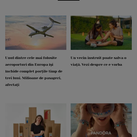
Unul dintre cele mai folosite
Un vecin instruit poate salva o
aeroporturi din Europa își
viață. Vezi despre ce e vorba
închide complet porțile timp de
trei luni. Milioane de pasageri,
afectați