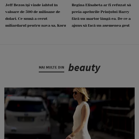
Jeff Bezos își vinde iahtul în
Regina Elisabeta ar fi refuzat să
valoare de 500 de milioane de
preia apelurile Prințului Harry
dolari. Ce sumă a cerut
fără un martor lângă ea. De ce a
miliardarul pentru nava sa, Koru
ajuns să facă un asemenea gest
beauty
MAI MULTE DIN