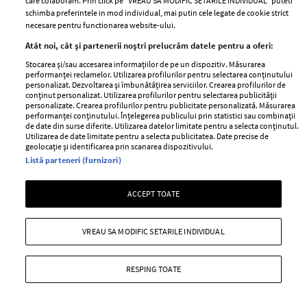
care colaboram. Prin click pe “VREAU SA MODIFIC SETARILE INDIVIDUAL” puteti
schimba preferintele in mod individual, mai putin cele legate de cookie strict
necesare pentru functionarea website-ului.
Atât noi, cât și partenerii noștri prelucrăm datele pentru a oferi:
Stocarea și/sau accesarea informațiilor de pe un dispozitiv. Măsurarea
performanței reclamelor. Utilizarea profilurilor pentru selectarea conținutului
personalizat. Dezvoltarea și îmbunătățirea serviciilor. Crearea profilurilor de
conținut personalizat. Utilizarea profilurilor pentru selectarea publicității
personalizate. Crearea profilurilor pentru publicitate personalizată. Măsurarea
performanței conținutului. Înțelegerea publicului prin statistici sau combinații
de date din surse diferite. Utilizarea datelor limitate pentru a selecta conținutul.
Utilizarea de date limitate pentru a selecta publicitatea. Date precise de
geolocație și identificarea prin scanarea dispozitivului.
Listă parteneri (furnizori)
ACCEPT TOATE
Fondul de ten: cele mai noi si inovatoare
formule ale sezonului
VREAU SA MODIFIC SETARILE INDIVIDUAL
—
SEPHORA
26 octombrie 2017
Un aspect natural? Acoperire mare sau medie?
RESPING TOATE
Rezistenta si protectie UV? Tu ce iti doresti de la noul tau
fond de ten?