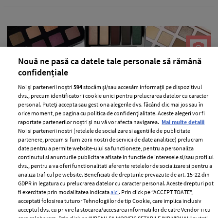
Nouă ne pasă ca datele tale personale să rămână
confidențiale
Noi și partenerii noștri
594
stocăm și/sau accesăm informații pe dispozitivul
dvs., precum identificatorii cookie unici pentru prelucrarea datelor cu caracter
personal. Puteți accepta sau gestiona alegerile dvs. făcând clic mai jos sau în
orice moment, pe pagina cu politica de confidențialitate. Aceste alegeri vor fi
raportate partenerilor noștri și nu vă vor afecta navigarea.
Mai multe detalii
Cele mai HOT palete de machiaj ale
Noi si partenerii nostri (retelele de socializare si agentiile de publicitate
partenere, precum si furnizorii nostri de servicii de date analitice) prelucram
sezonului
date pentru a permite website-ului sa functioneze, pentru a personaliza
continutul si anunturile publicitare afisate in functie de interesele si/sau profilul
—
SEPHORA
29 noiembrie 2017
dvs., pentru a va oferi functionalitati aferente retelelor de socializare si pentru a
Niciodata nu avem prea multe produse de machiaj, nu-i
analiza traficul pe website. Beneficiati de drepturile prevazute de art. 15-22 din
GDPR in legatura cu prelucrarea datelor cu caracter personal. Aceste drepturi pot
asa? Cu atat mai mult atunci cand vorbim de palete de
fi exercitate prin modalitatea indicata
aici
. Prin click pe “ACCEPT TOATE”,
machiaj.
acceptati folosirea tuturor Tehnologiilor de tip Cookie, care implica inclusiv
acceptul dvs. cu privire la stocarea/accesarea informatiilor de catre Vendor-ii cu
+ MAI MULTE