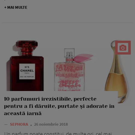
+ MAI MULTE
10 parfumuri irezistibile, perfecte
pentru a fi dăruite, purtate și adorate în
această iarnă
—
SEPHORA
26 noiembrie 2018
Un parfum poate constitui, de multe ori, cel mai