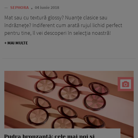
—
SEPHORA
04 iunie 2018
Mat sau cu textură glossy? Nuanțe clasice sau
îndrăznețe? Indiferent cum arată rujul lichid perfect
pentru tine, îl vei descoperi în selecția noastră!
+ MAI MULTE
Pudra bronzantă: cele mai noi și