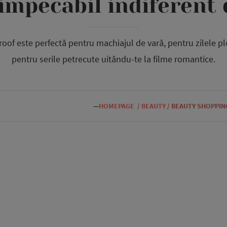
impecabil indiferent
of este perfectă pentru machiajul de vară, pentru zilele plo
pentru serile petrecute uitându-te la filme romantice.
—
HOMEPAGE
/
BEAUTY
/
BEAUTY SHOPPIN