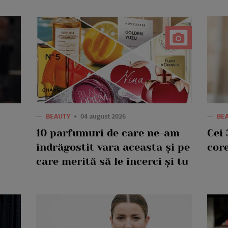
—
BEAUTY
04 august 2026
—
BE
a
10 parfumuri de care ne-am
Cei 
îndrăgostit vara aceasta și pe
core
care merită să le încerci și tu