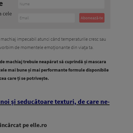
e
a cele
i un machiaj impecabil atunci când temperaturile cresc sau
ai vorbim de momentele emoționante din viața ta.
 de machiaj trebuie neapărat să cuprindă și mascara
cele mai bune și mai performante formule disponibile
ea care ți se potrivește.
noi și seducătoare texturi, de care ne-
ncărcat pe elle.ro