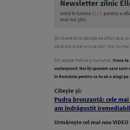
Newsletter zilnic Ell
Intră în lumea
ELLE
pentru a afl
mai noi știri.
Știi foarte bine cât este de dificil să a
când ploile par a nu se opri. Nici nu m
Din aceste motive și nu numai,
trusa ta
waterproof. Noi îți spunem care sunt 
în România pentru ca tu să o alegi pe c
Citește și:
Pudra bronzantă: cele mai 
am îndrăgostit iremediabil
Urmăreşte cel mai nou VIDEO i