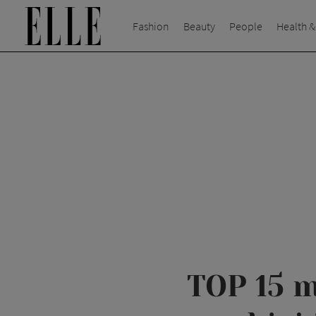
Fashion
Beauty
People
Health &
TOP 15 m