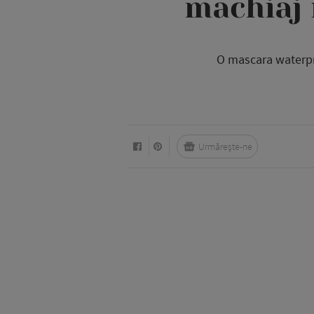
machiaj 
O mascara waterpro
Urmărește-ne