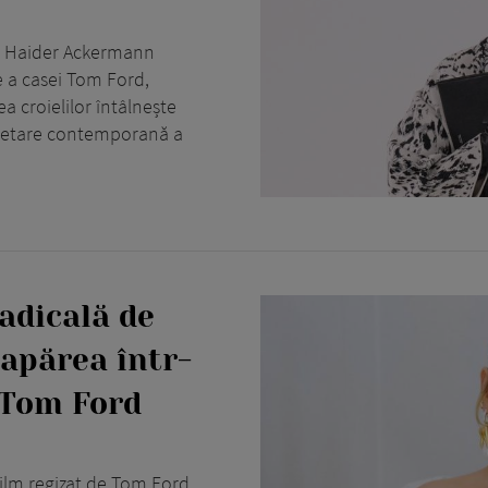
, Haider Ackermann
e a casei Tom Ford,
a croielilor întâlnește
rpretare contemporană a
adicală de
 apărea într-
 Tom Ford
film regizat de Tom Ford.