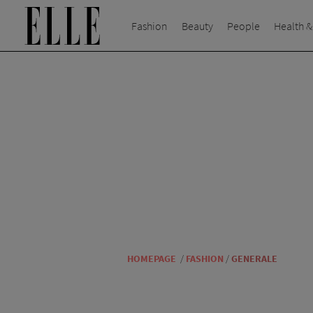
Fashion
Beauty
People
Health &
HOMEPAGE
/
FASHION
/
GENERALE