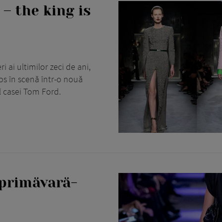
– the king is
i ai ultimilor zeci de ani,
s în scenă într-o nouă
l casei Tom Ford.
 primăvară-