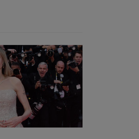
e Austin Wright, „Tony și Susan”. Filmul a
ă un cuplu din 1986, s-au căsătorit în 2014
eațiile sale fiind în continuare preferatele