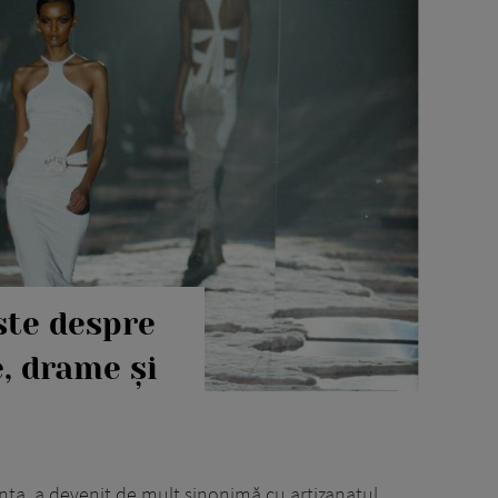
-a schimbat radical cariera. În acea perioadă casa de modă Gucci avea problem
Ford să fie designerul colecției ready-to-wear pentru femei, el știind că foa
urt timp rolul lui a crescut. În 1992, acesta se ocupa și de colecțiile pentru 
lor. În 1994, el a devenit directorul creativ al casei de modă. Creațiile lui au
i pentru publicitate, campaniile sale fiind considerate chiar și în prezent con
 de modă cu 90%, compania ieșind din situația de faliment. În 1999, după ce G
lui, însă design-ul făcut de el nu era pe placul lui Yves. Cu toate acestea, T
blicitate erau la fel de provocatoare. În 2004, din cauza unor neînțelegeri
se de modă.
aine pentru bărbați, produse de înfrumusețare, ochelari de soare și accesorii
e, cel care a condus și Gucci și Yves Saint Laurent. Designerul se bucură
ste despre
ianne Moore, Anne Hathaway, Johnny Depp, Ryan Gosling, Hugh Jackman, Jon
urtat o rochie creată de Tom Ford pentru un eveniment organizat la Palatu
e, drame și
 Tom Ford a fost adesea criticat de-a lungul anilor pentru viziunea sa creati
ere că imaginile din campanii sunt prea vulgare și sexiste.
în prezent și un producător de film, el lansându-și compania de producție, F
irth, Julianne Moorem Nicholas Hoult și Matthew Goode, filmul având premier
ența, a devenit de mult sinonimă cu artizanatul