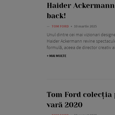
Haider Ackermann 
back!
—
TOM FORD
10 martie 2025
Unul dintre cei mai vizionari designer
Haider Ackermann revine spectaculo
formulă, aceea de director creativ a
+ MAI MULTE
Tom Ford colecția
vară 2020