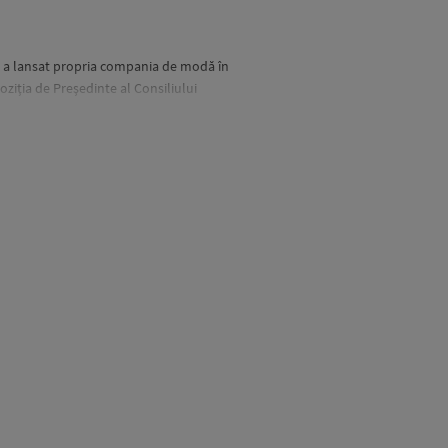
a a lansat propria compania de modă în
oziția de Președinte al Consiliului
earanja mobila în casă și o sfătuia pe mama
itoare din Santa Fe, în 1979, urmând ca la 16
în această perioadă concentrându-se mai
acă în Paris, unde face practică în biroul
n ultimul an moda, însă la final a absolvit
iență, el a sunat-o în fiecare zi pe Cathy
d a fost asistentul ei de design timp de 2
Marc Jacobs, designerul acesteia. Tom Ford
 cultură dacă dorește să ajungă un