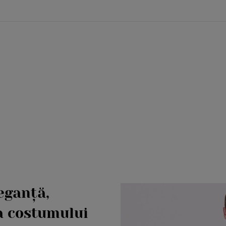
eganță,
a costumului