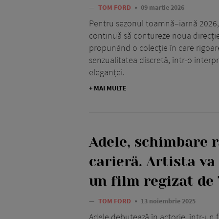
—
TOM FORD
09 martie 2026
Pentru sezonul toamnă–iarnă 2026
continuă să contureze noua direcți
propunând o colecție în care rigoare
senzualitatea discretă, într-o inte
eleganței.
+ MAI MULTE
Adele, schimbare r
carieră. Artista va
un film regizat de
—
TOM FORD
13 noiembrie 2025
Adele debutează în actorie, într-un 