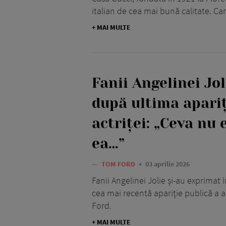
italian de cea mai bună calitate. Ca
În 2016 apare cel de-al doilea film produs 
fost lăudat de critici și a câștigat premiul j
+ MAI MULTE
Viața privată a lui Tom Ford nu a fost foart
Acesta este căsătorit cu Richard Buckley, u
și au împreună un fiu, Alexander John „Ja
Fanii Angelinei Jol
Tom Ford este considerat a fi unul dintre ce
a numeroase vedete.
după ultima apariț
actriței: „Ceva nu 
ea…”
—
TOM FORD
03 aprilie 2026
Fanii Angelinei Jolie și-au exprimat 
cea mai recentă apariție publică a 
Ford.
+ MAI MULTE